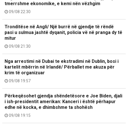
tmerrshme ekonomike, e kemi nën vëzhgim
09/08 22:30
Tronditëse në Angli/ Një burrë në gjendje të rëndë
pasi u sulmua jashtë dyqanit, policia vë në pranga dy të
mitur
09/08 21:30
Nga arrestimi në Dubai te ekstradimi në Dublin, bosi i
kartelit mbërrin në Irlandë/ Përballet me akuza për
krim të organizuar
09/08 19:57
Përkeqësohet gjendja shëndetësore e Joe Biden, djali
i ish-presidentit amerikan: Kanceri i është përhapur
edhe në kocka, e dhimbshme ta shohësh
09/08 19:15