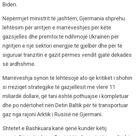
Biden.
Nëpërmjet ministrit të jashtëm, Gjermania shprehu
lehtësim për arritjen e marrëveshjes për këtë
gazsjellës dhe premtoi të ndihmojë Ukrainën për
ngritjen e një sektori energjie të gjelbër dhe për të
siguruar tranzitin e gazit përmes vendit gjatë dekadës
së ardhshme.
Marrëveshja synon të lehtësojë ato që kritikët i shohin
si rreziqet strategjike të gazjellësit me vlerë 11
miliardë dollarë, që tani është pothuajse i kompletuar
dhe po ndërtohet nën Detin Baltik për të transportuar
gaz nga rajoni Arktik i Rusisë në Gjermani.
Shtetet e Bashkuara kanë qenë kundër këtij