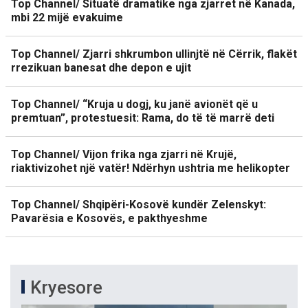
Top Channel/ Situatë dramatike nga zjarret në Kanada,
mbi 22 mijë evakuime
Top Channel/ Zjarri shkrumbon ullinjtë në Cërrik, flakët
rrezikuan banesat dhe depon e ujit
Top Channel/ “Kruja u dogj, ku janë avionët që u
premtuan”, protestuesit: Rama, do të të marrë deti
Top Channel/ Vijon frika nga zjarri në Krujë,
riaktivizohet një vatër! Ndërhyn ushtria me helikopter
Top Channel/ Shqipëri-Kosovë kundër Zelenskyt:
Pavarësia e Kosovës, e pakthyeshme
Kryesore