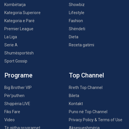
Kombëtarja
Showbiz
Kategoria Superiore
Lifestyle
Kategoria e Parë
Fashion
Premier League
Shëndeti
La Liga
Dieta
Serie A
Receta gatimi
Shumësportësh
Sport Gossip
Programe
Top Channel
Big Brother VIP
Rreth Top Channel
Për’puthen
Bileta
Shqipëria LIVE
Kontakt
Fiks Fare
Puno në Top Channel
Video
Privacy Policy & Terms of Use
Të gjitha programet
Aksesueshmëria