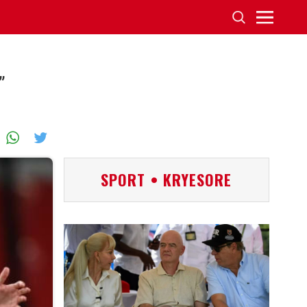
”
SPORT • KRYESORE