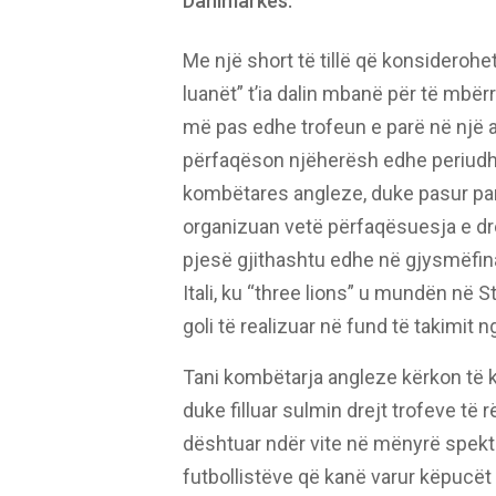
Danimarkës.
Me një short të tillë që konsiderohet 
luanët” t’ia dalin mbanë për të mbërr
më pas edhe trofeun e parë në një akt
përfaqëson njëherësh edhe periudh
kombëtares angleze, duke pasur para
organizuan vetë përfaqësuesja e dre
pjesë gjithashtu edhe në gjysmëfinal
Itali, ku “three lions” u mundën në 
goli të realizuar në fund të takimit 
Tani kombëtarja angleze kërkon të k
duke filluar sulmin drejt trofeve të 
dështuar ndër vite në mënyrë spekt
futbollistëve që kanë varur këpucët 