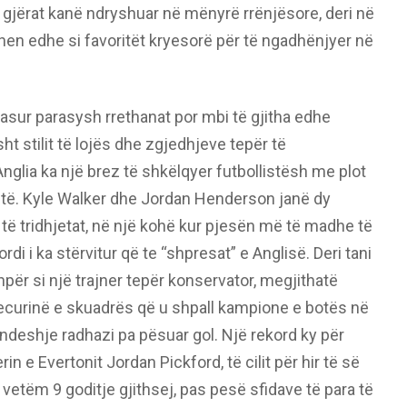
 gjërat kanë ndryshuar në mënyrë rrënjësore, deri në
ohen edhe si favoritët kryesorë për të ngadhënjyer në
pasur parasysh rrethanat por mbi të gjitha edhe
sht stilit të lojës dhe zgjedhjeve tepër të
nglia ka një brez të shkëlqyer futbollistësh me plot
htë. Kyle Walker dhe Jordan Henderson janë dy
r të tridhjetat, në një kohë kur pjesën më të madhe të
di i ka stërvitur që te “shpresat” e Anglisë. Deri tani
për si një trajner tepër konservator, megjithatë
 ecurinë e skuadrës që u shpall kampione e botës në
 ndeshje radhazi pa pësuar gol. Një rekord ky për
in e Evertonit Jordan Pickford, të cilit për hir të së
 vetëm 9 goditje gjithsej, pas pesë sfidave të para të