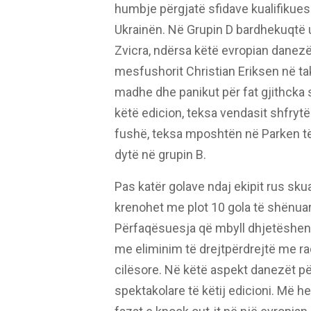
humbje përgjatë sfidave kualifikues
Ukrainën. Në Grupin D bardhekuqtë u
Zvicra, ndërsa këtë evropian danezë
mesfushorit Christian Eriksen në ta
madhe dhe panikut për fat gjithcka
këtë edicion, teksa vendasit shfryt
fushë, teksa mposhtën në Parken të
dytë në grupin B.
Pas katër golave ndaj ekipit rus sku
krenohet me plot 10 gola të shënuar n
Përfaqësuesja që mbyll dhjetëshen 
me eliminim të drejtpërdrejtë me ra
cilësore. Në këtë aspekt danezët p
spektakolare të këtij edicioni. Më he