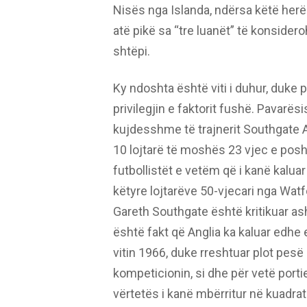
Nisës nga Islanda, ndërsa këtë herë
atë pikë sa “tre luanët” të konsider
shtëpi.
Ky ndoshta është viti i duhur, duke 
privilegjin e faktorit fushë. Pavarësi
kujdesshme të trajnerit Southgate A
10 lojtarë të moshës 23 vjec e pos
futbollistët e vetëm që i kanë kalua
këtyre lojtarëve 50-vjecari nga Watfor
Gareth Southgate është kritikuar ash
është fakt që Anglia ka kaluar edhe
vitin 1966, duke rreshtuar plot pesë
kompeticionin, si dhe për vetë portier
vërtetës i kanë mbërritur në kuadrat