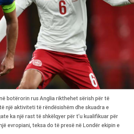
në botërorin rus Anglia rikthehet sërish për të
ë një aktiviteti të rëndësishëm dhe skuadra e
te ka një rast të shkëlqyer për t’u kualifikuar për
një evropiani, teksa do të presë në Londër ekipin e