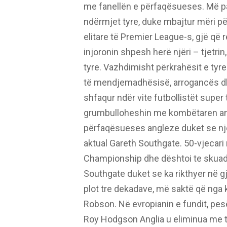
me fanellën e përfaqësueses. Më p
ndërmjet tyre, duke mbajtur mëri pë
elitare të Premier League-s, gjë që 
injoronin shpesh herë njëri – tjet
tyre. Vazhdimisht përkrahësit e tyre
të mendjemadhësisë, arrogancës dh
shfaqur ndër vite futbollistët super 
grumbulloheshin me kombëtaren ang
përfaqësueses angleze duket se një gj
aktual Gareth Southgate. 50-vjecari
Championship dhe dështoi te skuadra
Southgate duket se ka rikthyer në g
plot tre dekadave, më saktë që nga
Robson. Në evropianin e fundit, pes
Roy Hodgson Anglia u eliminua me t