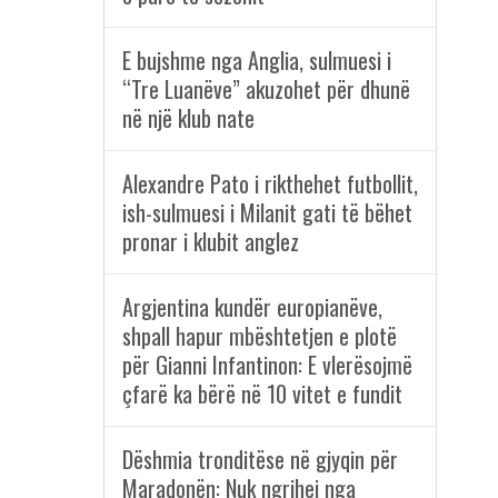
E bujshme nga Anglia, sulmuesi i
“Tre Luanëve” akuzohet për dhunë
në një klub nate
Alexandre Pato i rikthehet futbollit,
ish-sulmuesi i Milanit gati të bëhet
pronar i klubit anglez
Argjentina kundër europianëve,
shpall hapur mbështetjen e plotë
për Gianni Infantinon: E vlerësojmë
çfarë ka bërë në 10 vitet e fundit
Dëshmia tronditëse në gjyqin për
Maradonën: Nuk ngrihej nga