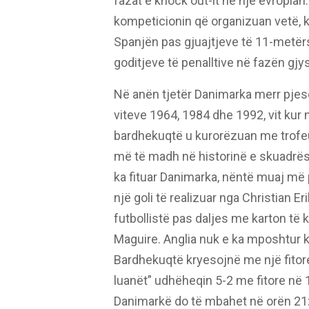
fazat e knock out-it në një evropian.
kompeticionin që organizuan vetë, ku 
Spanjën pas gjuajtjeve të 11-metër
goditjeve të penalltive në fazën gjy
Në anën tjetër Danimarka merr pjesë
viteve 1964, 1984 dhe 1992, vit kur n
bardhekuqtë u kurorëzuan me trofeu
më të madh në historinë e skuadrës
ka fituar Danimarka, nëntë muaj më
një goli të realizuar nga Christian E
futbollistë pas daljes me karton të
Maguire. Anglia nuk e ka mposhtur k
Bardhekuqtë kryesojnë me një fitore
luanët” udhëheqin 5-2 me fitore në 
Danimarkë do të mbahet në orën 21: