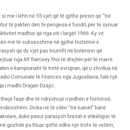
si më i lehti në 55 vjet që të gjithë presin që “tre
itur të paktën deri te pengesa e fundit, për të synuar
ivitet madhor që nga viti i largët 1966. Ky vit
ën më të suksesshme në gjithë historinë e
sysh që dy vjet pas triumfit në botërorin që
jtuar nga Alf Ramsey fitoi të drejtën për të marrë
en e kampionatit të tretë evropian, që u zhvillua në
Stadio Comunale të Firences nga Jugosllavia, falë një
nga i madhi Dragan Dzajic.
thejë faqe dhe të ndryshojë rrjedhën e historisë,
rëndësishëm. Dicka në të cilën “tre luanët” kanë
akolare, duke pasur parasysh brezat e shkëlqyer të
në gozhdë pa fituar qoftë edhe një trofe të vetëm,