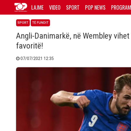
LAJME
VIDEO
SPORT
POP NEWS
PROGRAM
SPORT
TË FUNDIT
Angli-Danimarkë, në Wembley vihet n
favoritë!
07/07/2021 12:35