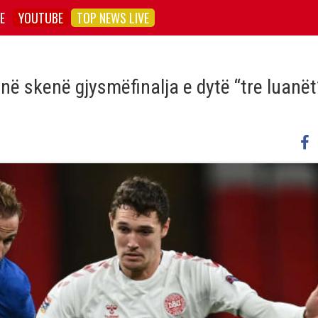
E
YOUTUBE
TOP NEWS LIVE
ë skenë gjysmëfinalja e dytë “tre luanët