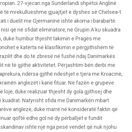
evropian. 27-vjecari nga Sunderlandi shpëtoi Anglinë
rë të mrekullueshme gjuajtjet e dyshes së Chelsea-t
ti i duelit me Gjermaninë ishte akoma i barabartë.
nisi që në sfidat eliminatore, në Grupin A ku skuadra
on, duke humbur thjesht takimin e Pragës me
onohet e katërta në klasifikimin e përgjithshëm të
Brazilit dhe do të zbresë në fushë ndaj Danimarkës
dit në të gjithë aktivitetet. Përjashtim bën derbi me
aprekura, ndërsa gjithë ndeshjet e tjera me Kroacinë,
ainën anglezët i kanë fituar. Në fazën e grupeve
 lojë, duke realizuar thjesht dy gola gjithsej dhe
ë kuadrat. Natyrisht sfida me Danimarkën mbart
arëve anglezë, duke marrë në konsideratë faktin që
ënuar qoftë edhe gol në dy përballjet e fundit
 skandinav ishte një nga pesë vendet që nuk njohu