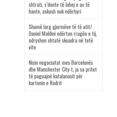
shtrati, s’donte të lahej e as të
hante, askush nuk ndërhyri
Shumë larg gjurmëve të të atit/
Daniel Maldini ndërton rrugën e tij,
ndryshon shtatë skuadra në tetë
vite
Nisin negociatat mes Barcelonës
dhe Manchester City-t, ja sa pritet
të paguajnë katalanasit për
kartonin e Rodrit