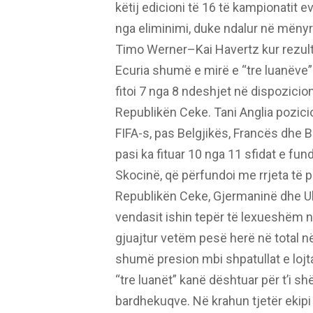
këtij edicioni të 16 të kampionatit 
nga eliminimi, duke ndalur në mëny
Timo Werner–Kai Havertz kur rezulta
Ecuria shumë e mirë e “tre luanëve” 
fitoi 7 nga 8 ndeshjet në dispozici
Republikën Ceke. Tani Anglia pozici
FIFA-s, pas Belgjikës, Francës dhe 
pasi ka fituar 10 nga 11 sfidat e fun
Skocinë, që përfundoi me rrjeta të p
Republikën Ceke, Gjermaninë dhe Ukr
vendasit ishin tepër të lexueshëm në
gjuajtur vetëm pesë herë në total n
shumë presion mbi shpatullat e lojt
“tre luanët” kanë dështuar për t’i sh
bardhekuqve. Në krahun tjetër ekipi