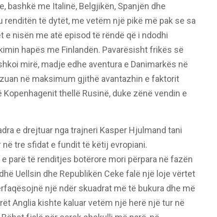
e, bashkë me Italinë, Belgjikën, Spanjën dhe
 renditën të dytët, me vetëm një pikë më pak se sa
t e nisën me atë episod të rëndë që i ndodhi
kimin hapës me Finlandën. Pavarësisht frikës së
 shkoi mirë, madje edhe aventura e Danimarkës në
ëzuan në maksimum gjithë avantazhin e faktorit
 Kopenhagenit thellë Rusinë, duke zënë vendin e
adra e drejtuar nga trajneri Kasper Hjulmand tani
ë tre sfidat e fundit të këtij evropiani.
e parë të renditjes botërore mori përpara në fazën
dhë Uellsin dhe Republikën Ceke falë një loje vërtet
ërfaqësojnë një ndër skuadrat më të bukura dhe më
rët Anglia kishte kaluar vetëm një herë një tur në