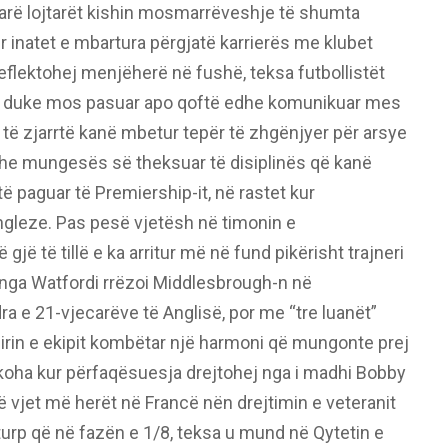
arë lojtarët kishin mosmarrëveshje të shumta
r inatet e mbartura përgjatë karrierës me klubet
reflektohej menjëherë në fushë, teksa futbollistët
rin, duke mos pasuar apo qoftë edhe komunikuar mes
 të zjarrtë kanë mbetur tepër të zhgënjyer për arsye
e mungesës së theksuar të disiplinës që kanë
të paguar të Premiership-it, në rastet kur
leze. Pas pesë vjetësh në timonin e
ë të tillë e ka arritur më në fund pikërisht trajneri
 nga Watfordi rrëzoi Middlesbrough-n në
 e 21-vjecarëve të Anglisë, por me “tre luanët”
jirin e ekipit kombëtar një harmoni që mungonte prej
 koha kur përfaqësuesja drejtohej nga i madhi Bobby
ë vjet më herët në Francë nën drejtimin e veteranit
urp që në fazën e 1/8, teksa u mund në Qytetin e