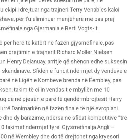
 Bëhet fjalë për cerek shekulli më parë, në
ekipi i drejtuar nga trajneri Terry Venables kaloi
shave, për t’u eliminuar menjëherë më pas prej
smëfinale nga Gjermania e Berti Vogts-it.
 për herë të katërt në fazën gjysmëfinale, pas
ën drejtimin e trajnerit Richard Moller Nielsen
n Henry Delanuay, arritje që shënon edhe suksesin
 skandinave. Sfidën e fundit ndërmjet dy vendeve e
 parë në Ligën e Kombeve brenda në Ëembley, pas
riksen, takim të cilin vendasit e mbyllën me 10
 kuq që në pjesën e parë të qendërmbrojtësit Harry
urrë Danimarkën në fazën finale të një evropiani.
 dhe dy barazime, ndërsa në sfidat kompetitive “tre
10 takimet ndërmjet tyre. Gjysmëfinalja Angli –
00 në Wembley dhe do të drejtohet nga kryesori