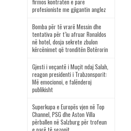
firmos kontratën e parë
profesioniste me gjigantin anglez
Bomba për të vrarë Messin dhe
tentativa për t’iu afruar Ronaldos
në hotel, dosja sekrete zbulon
kërcënimet që tronditën Botërorin
Gjesti i veçantë i Muçit ndaj Salah,
reagon presidenti i Trabzonsporit:
Më emocionoi, e falënderoj
publikisht
Superkupa e Europës vjen në Top
Channel, PSG dhe Aston Villa
përballen në Salzburg për trofeun
e parë të sezonit