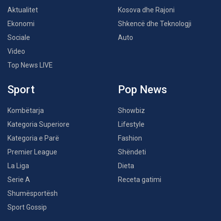
Aktualitet
Kosova dhe Rajoni
Ekonomi
Shkencë dhe Teknologji
Sociale
Auto
Video
Top News LIVE
Sport
Pop News
Kombëtarja
Showbiz
Kategoria Superiore
Lifestyle
Kategoria e Parë
Fashion
Premier League
Shëndeti
La Liga
Dieta
Serie A
Receta gatimi
Shumësportësh
Sport Gossip