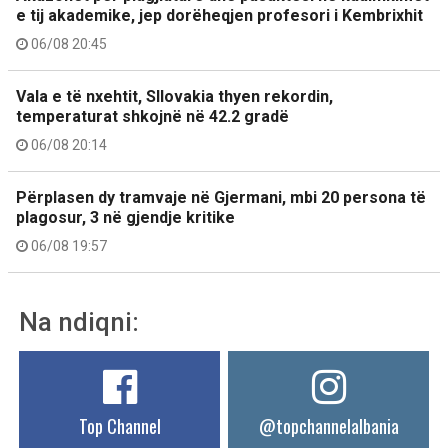
e tij akademike, jep dorëheqjen profesori i Kembrixhit
06/08 20:45
Vala e të nxehtit, Sllovakia thyen rekordin,
temperaturat shkojnë në 42.2 gradë
06/08 20:14
Përplasen dy tramvaje në Gjermani, mbi 20 persona të
plagosur, 3 në gjendje kritike
06/08 19:57
Na ndiqni:
Top Channel
@topchannelalbania