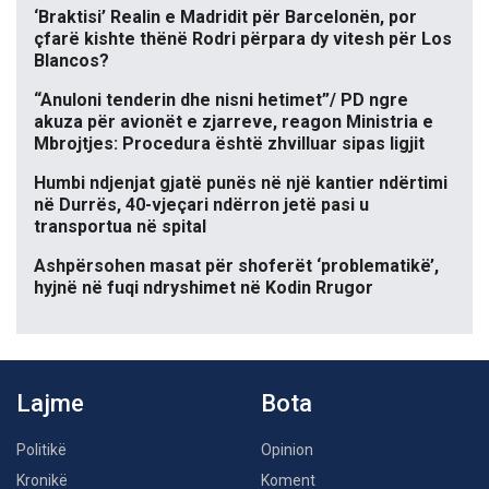
‘Braktisi’ Realin e Madridit për Barcelonën, por
çfarë kishte thënë Rodri përpara dy vitesh për Los
Blancos?
“Anuloni tenderin dhe nisni hetimet”/ PD ngre
akuza për avionët e zjarreve, reagon Ministria e
Mbrojtjes: Procedura është zhvilluar sipas ligjit
Humbi ndjenjat gjatë punës në një kantier ndërtimi
në Durrës, 40-vjeçari ndërron jetë pasi u
transportua në spital
Ashpërsohen masat për shoferët ‘problematikë’,
hyjnë në fuqi ndryshimet në Kodin Rrugor
Lajme
Bota
Politikë
Opinion
Kronikë
Koment