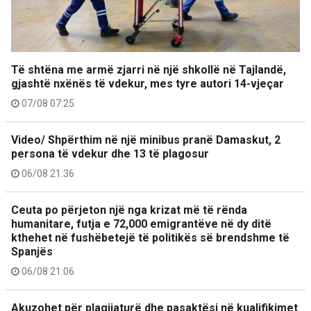
Të shtëna me armë zjarri në një shkollë në Tajlandë,
gjashtë nxënës të vdekur, mes tyre autori 14-vjeçar
07/08 07:25
Video/ Shpërthim në një minibus pranë Damaskut, 2
persona të vdekur dhe 13 të plagosur
06/08 21:36
Ceuta po përjeton një nga krizat më të rënda
humanitare, futja e 72,000 emigrantëve në dy ditë
kthehet në fushëbetejë të politikës së brendshme të
Spanjës
06/08 21:06
Akuzohet për plagjiaturë dhe pasaktësi në kualifikimet