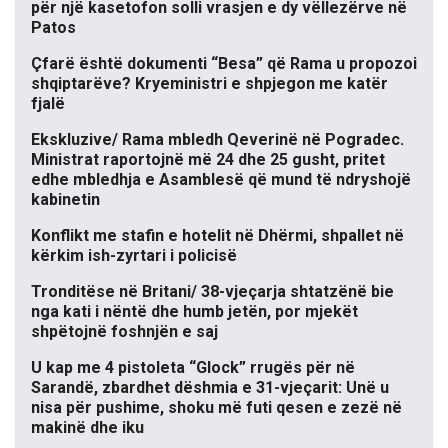
për një kasetofon solli vrasjen e dy vëllezërve në
Patos
Çfarë është dokumenti “Besa” që Rama u propozoi
shqiptarëve? Kryeministri e shpjegon me katër
fjalë
Ekskluzive/ Rama mbledh Qeverinë në Pogradec.
Ministrat raportojnë më 24 dhe 25 gusht, pritet
edhe mbledhja e Asamblesë që mund të ndryshojë
kabinetin
Konflikt me stafin e hotelit në Dhërmi, shpallet në
kërkim ish-zyrtari i policisë
Tronditëse në Britani/ 38-vjeçarja shtatzënë bie
nga kati i nëntë dhe humb jetën, por mjekët
shpëtojnë foshnjën e saj
U kap me 4 pistoleta “Glock” rrugës për në
Sarandë, zbardhet dëshmia e 31-vjeçarit: Unë u
nisa për pushime, shoku më futi qesen e zezë në
makinë dhe iku