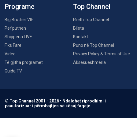
Programe
Top Channel
Big Brother VIP
Rreth Top Channel
Për’puthen
Bileta
Shqipëria LIVE
Kontakt
Fiks Fare
Puno në Top Channel
Video
Privacy Policy & Terms of Use
Të gjitha programet
Aksesueshmëria
Guida TV
© Top Channel 2001 - 2026 • Ndalohet riprodhimi i
paautorizuar i përmbajtjes së kësaj faqeje.