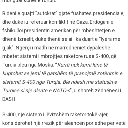
munguar kohët e fundit.
Bideni e quajti “autokrat” gjatë fushatës presidenciale,
dhe duke iu referuar konfliktit në Gaza, Erdogani e
fshikulloi presidentin amerikan për mbështetjen e
dhënë Izraelit, duke thënë se ai i ka duart e “lyera me
gjak”. Ngërçi i madh në marrëdhëniet dypalëshe
mbetet sistemi i mbrojtjes raketore ruse S-400, që
Turqia bleu nga Moska. “
Kurrë nuk kemi lënë të
kuptohet se jemi të gatshëm të pranojmë zotërimin e
sistemit S-400 nga Turqia. Bie ndesh me statusin e
Turqisë si një aleate e NATO-s
”, u shpreh zëdhënësi i
DASH.
S-400, një sistem i lëvizshëm raketor tokë-ajër,
konsiderohet një rrezik për aleancën por edhe për vetë