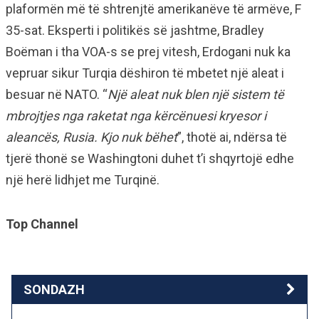
plaformën më të shtrenjtë amerikanëve të armëve, F
35-sat. Eksperti i politikës së jashtme, Bradley
Boëman i tha VOA-s se prej vitesh, Erdogani nuk ka
vepruar sikur Turqia dëshiron të mbetet një aleat i
besuar në NATO. “
Një aleat nuk blen një sistem të
mbrojtjes nga raketat nga kërcënuesi kryesor i
aleancës, Rusia. Kjo nuk bëhet
”, thotë ai, ndërsa të
tjerë thonë se Washingtoni duhet t’i shqyrtojë edhe
një herë lidhjet me Turqinë.
Top Channel
SONDAZH