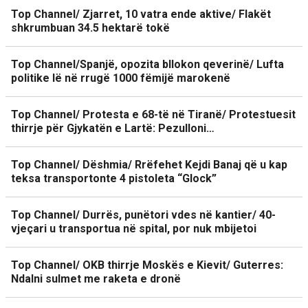
Top Channel/ Zjarret, 10 vatra ende aktive/ Flakët
shkrumbuan 34.5 hektarë tokë
Top Channel/Spanjë, opozita bllokon qeverinë/ Lufta
politike lë në rrugë 1000 fëmijë marokenë
Top Channel/ Protesta e 68-të në Tiranë/ Protestuesit
thirrje për Gjykatën e Lartë: Pezulloni…
Top Channel/ Dëshmia/ Rrëfehet Kejdi Banaj që u kap
teksa transportonte 4 pistoleta “Glock”
Top Channel/ Durrës, punëtori vdes në kantier/ 40-
vjeçari u transportua në spital, por nuk mbijetoi
Top Channel/ OKB thirrje Moskës e Kievit/ Guterres:
Ndalni sulmet me raketa e dronë