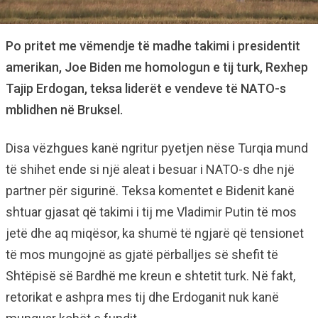
Po pritet me vëmendje të madhe takimi i presidentit
amerikan, Joe Biden me homologun e tij turk, Rexhep
Tajip Erdogan, teksa liderët e vendeve të NATO-s
mblidhen në Bruksel.
Disa vëzhgues kanë ngritur pyetjen nëse Turqia mund
të shihet ende si një aleat i besuar i NATO-s dhe një
partner për sigurinë. Teksa komentet e Bidenit kanë
shtuar gjasat që takimi i tij me Vladimir Putin të mos
jetë dhe aq miqësor, ka shumë të ngjarë që tensionet
të mos mungojnë as gjatë përballjes së shefit të
Shtëpisë së Bardhë me kreun e shtetit turk. Në fakt,
retorikat e ashpra mes tij dhe Erdoganit nuk kanë