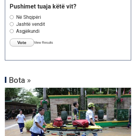
Pushimet tuaja këtë vit?
Në Shqipëri
Jashtë vendit
Asgjëkundi
Vote
View Results
Bota »