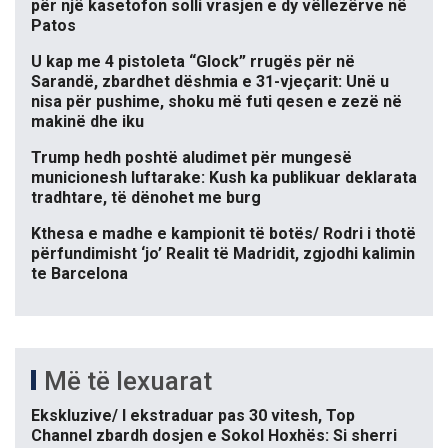
për një kasetofon solli vrasjen e dy vëllezërve në
Patos
U kap me 4 pistoleta “Glock” rrugës për në
Sarandë, zbardhet dëshmia e 31-vjeçarit: Unë u
nisa për pushime, shoku më futi qesen e zezë në
makinë dhe iku
Trump hedh poshtë aludimet për mungesë
municionesh luftarake: Kush ka publikuar deklarata
tradhtare, të dënohet me burg
Kthesa e madhe e kampionit të botës/ Rodri i thotë
përfundimisht ‘jo’ Realit të Madridit, zgjodhi kalimin
te Barcelona
Më të lexuarat
Ekskluzive/ I ekstraduar pas 30 vitesh, Top
Channel zbardh dosjen e Sokol Hoxhës: Si sherri