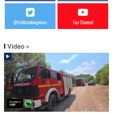
@tchbreakingnews
Top Channel
Video »