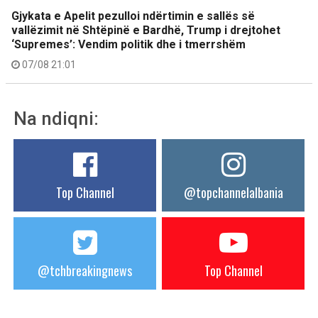
Gjykata e Apelit pezulloi ndërtimin e sallës së
vallëzimit në Shtëpinë e Bardhë, Trump i drejtohet
‘Supremes’: Vendim politik dhe i tmerrshëm
07/08 21:01
Na ndiqni:
Top Channel
@topchannelalbania
@tchbreakingnews
Top Channel