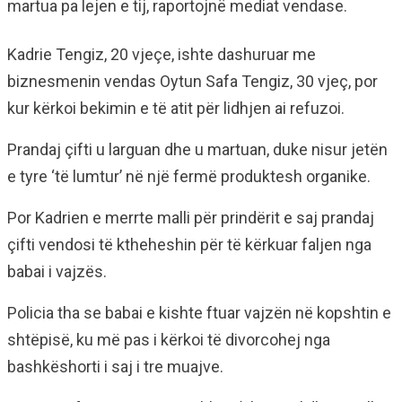
martua pa lejen e tij, raportojnë mediat vendase.
Kadrie Tengiz, 20 vjeçe, ishte dashuruar me
biznesmenin vendas Oytun Safa Tengiz, 30 vjeç, por
kur kërkoi bekimin e të atit për lidhjen ai refuzoi.
Prandaj çifti u larguan dhe u martuan, duke nisur jetën
e tyre ‘të lumtur’ në një fermë produktesh organike.
Por Kadrien e merrte malli për prindërit e saj prandaj
çifti vendosi të ktheheshin për të kërkuar faljen nga
babai i vajzës.
Policia tha se babai e kishte ftuar vajzën në kopshtin e
shtëpisë, ku më pas i kërkoi të divorcohej nga
bashkëshorti i saj i tre muajve.