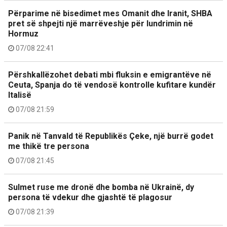
Përparime në bisedimet mes Omanit dhe Iranit, SHBA
pret së shpejti një marrëveshje për lundrimin në
Hormuz
07/08 22:41
Përshkallëzohet debati mbi fluksin e emigrantëve në
Ceuta, Spanja do të vendosë kontrolle kufitare kundër
Italisë
07/08 21:59
Panik në Tanvald të Republikës Çeke, një burrë godet
me thikë tre persona
07/08 21:45
Sulmet ruse me dronë dhe bomba në Ukrainë, dy
persona të vdekur dhe gjashtë të plagosur
07/08 21:39