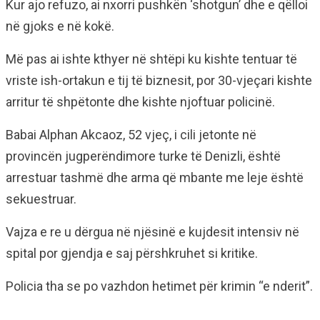
Kur ajo refuzo, ai nxorri pushkën ‘shotgun’ dhe e qëlloi
në gjoks e në kokë.
Më pas ai ishte kthyer në shtëpi ku kishte tentuar të
vriste ish-ortakun e tij të biznesit, por 30-vjeçari kishte
arritur të shpëtonte dhe kishte njoftuar policinë.
Babai Alphan Akcaoz, 52 vjeç, i cili jetonte në
provincën jugperëndimore turke të Denizli, është
arrestuar tashmë dhe arma që mbante me leje është
sekuestruar.
Vajza e re u dërgua në njësinë e kujdesit intensiv në
spital por gjendja e saj përshkruhet si kritike.
Policia tha se po vazhdon hetimet për krimin “e nderit”.