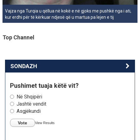
Vajza nga Turqia u qëllua në kokë e në gjoks me pushkë nga i ati,
kur erdhi për të kërkuar ndjesë që u martua pa lejen e tij
Top Channel
SONDAZH
Pushimet tuaja këtë vit?
Në Shqipëri
Jashtë vendit
Asgjëkundi
Vote
View Results