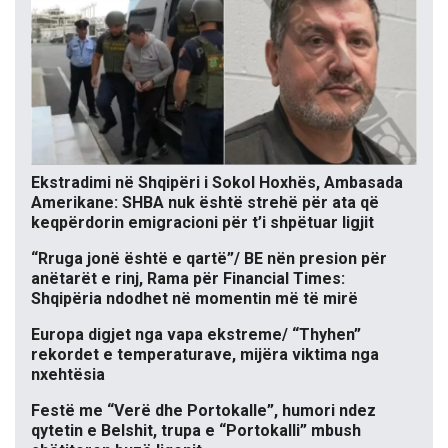
Ekstradimi në Shqipëri i Sokol Hoxhës, Ambasada
Amerikane: SHBA nuk është strehë për ata që
keqpërdorin emigracioni për t’i shpëtuar ligjit
“Rruga jonë është e qartë”/ BE nën presion për
anëtarët e rinj, Rama për Financial Times:
Shqipëria ndodhet në momentin më të mirë
Europa digjet nga vapa ekstreme/ “Thyhen”
rekordet e temperaturave, mijëra viktima nga
nxehtësia
Festë me “Verë dhe Portokalle”, humori ndez
qytetin e Belshit, trupa e “Portokalli” mbush