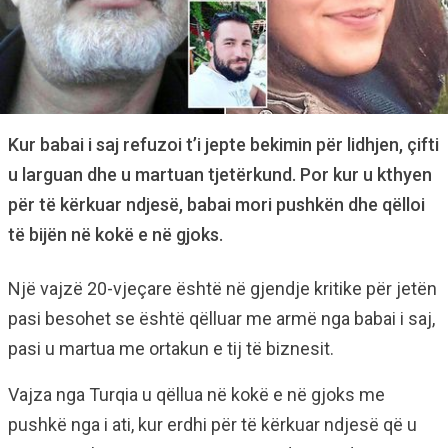
Kur babai i saj refuzoi t’i jepte bekimin për lidhjen, çifti
u larguan dhe u martuan tjetërkund. Por kur u kthyen
për të kërkuar ndjesë, babai mori pushkën dhe qëlloi
të bijën në kokë e në gjoks.
Një vajzë 20-vjeçare është në gjendje kritike për jetën
pasi besohet se është qëlluar me armë nga babai i saj,
pasi u martua me ortakun e tij të biznesit.
Vajza nga Turqia u qëllua në kokë e në gjoks me
pushkë nga i ati, kur erdhi për të kërkuar ndjesë që u