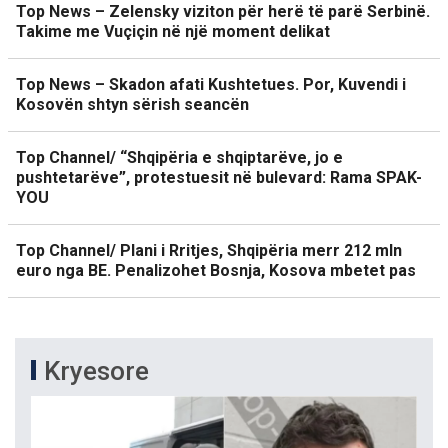
Top News – Zelensky viziton për herë të parë Serbinë.
Takime me Vuçiçin në një moment delikat
Top News – Skadon afati Kushtetues. Por, Kuvendi i
Kosovën shtyn sërish seancën
Top Channel/ “Shqipëria e shqiptarëve, jo e
pushtetarëve”, protestuesit në bulevard: Rama SPAK-
YOU
Top Channel/ Plani i Rritjes, Shqipëria merr 212 mln
euro nga BE. Penalizohet Bosnja, Kosova mbetet pas
Kryesore