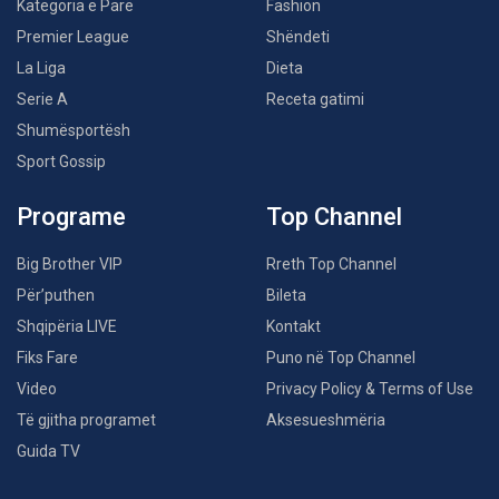
Kategoria e Parë
Fashion
Premier League
Shëndeti
La Liga
Dieta
Serie A
Receta gatimi
Shumësportësh
Sport Gossip
Programe
Top Channel
Big Brother VIP
Rreth Top Channel
Për’puthen
Bileta
Shqipëria LIVE
Kontakt
Fiks Fare
Puno në Top Channel
Video
Privacy Policy & Terms of Use
Të gjitha programet
Aksesueshmëria
Guida TV