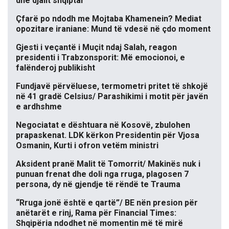
dhe djalit shqiptar
Çfarë po ndodh me Mojtaba Khamenein? Mediat
opozitare iraniane: Mund të vdesë në çdo moment
Gjesti i veçantë i Muçit ndaj Salah, reagon
presidenti i Trabzonsporit: Më emocionoi, e
falënderoj publikisht
Fundjavë përvëluese, termometri pritet të shkojë
në 41 gradë Celsius/ Parashikimi i motit për javën
e ardhshme
Negociatat e dështuara në Kosovë, zbulohen
prapaskenat. LDK kërkon Presidentin për Vjosa
Osmanin, Kurti i ofron vetëm ministri
Aksident pranë Malit të Tomorrit/ Makinës nuk i
punuan frenat dhe doli nga rruga, plagosen 7
persona, dy në gjendje të rëndë te Trauma
“Rruga jonë është e qartë”/ BE nën presion për
anëtarët e rinj, Rama për Financial Times:
Shqipëria ndodhet në momentin më të mirë