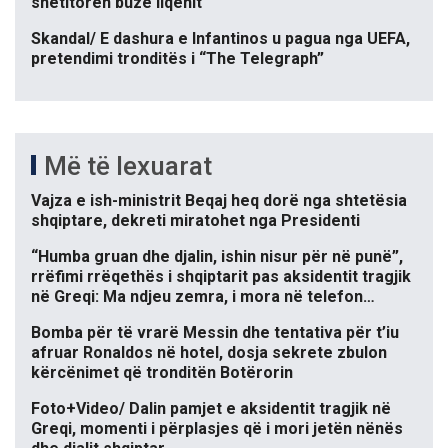
shëtitoren buzë liqenit
Skandal/ E dashura e Infantinos u pagua nga UEFA,
pretendimi tronditës i “The Telegraph”
Më të lexuarat
Vajza e ish-ministrit Beqaj heq dorë nga shtetësia
shqiptare, dekreti miratohet nga Presidenti
“Humba gruan dhe djalin, ishin nisur për në punë”,
rrëfimi rrëqethës i shqiptarit pas aksidentit tragjik
në Greqi: Ma ndjeu zemra, i mora në telefon…
Bomba për të vrarë Messin dhe tentativa për t’iu
afruar Ronaldos në hotel, dosja sekrete zbulon
kërcënimet që tronditën Botërorin
Foto+Video/ Dalin pamjet e aksidentit tragjik në
Greqi, momenti i përplasjes që i mori jetën nënës