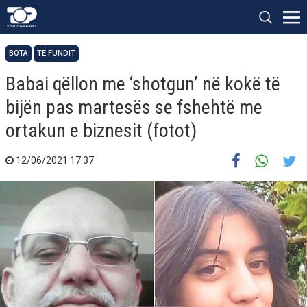
BOTA
TË FUNDIT
Babai qëllon me ‘shotgun’ në kokë të
bijën pas martesës se fshehtë me
ortakun e biznesit (fotot)
12/06/2021 17:37