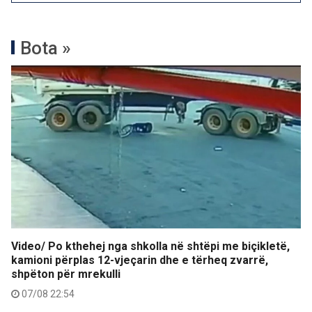
Bota »
Video/ Po kthehej nga shkolla në shtëpi me biçikletë,
kamioni përplas 12-vjeçarin dhe e tërheq zvarrë,
shpëton për mrekulli
07/08 22:54