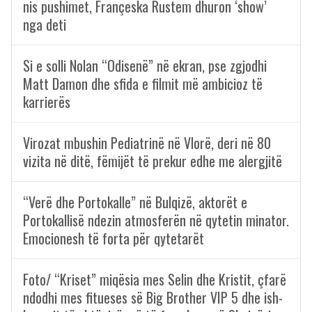
nis pushimet, Françeska Rustem dhuron ‘show’
nga deti
Si e solli Nolan “Odisenë” në ekran, pse zgjodhi
Matt Damon dhe sfida e filmit më ambicioz të
karrierës
Virozat mbushin Pediatrinë në Vlorë, deri në 80
vizita në ditë, fëmijët të prekur edhe me alergjitë
“Verë dhe Portokalle” në Bulqizë, aktorët e
Portokallisë ndezin atmosferën në qytetin minator.
Emocionesh të forta për qytetarët
Foto/ “Kriset” miqësia mes Selin dhe Kristit, çfarë
ndodhi mes fitueses së Big Brother VIP 5 dhe ish-