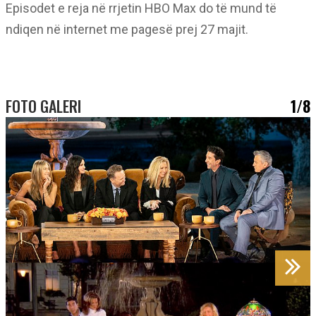
Episodet e reja në rrjetin HBO Max do të mund të
ndiqen në internet me pagesë prej 27 majit.
FOTO GALERI
1/8