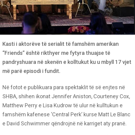
Kasti i aktorëve të serialit të famshëm amerikan
“Friends” është rikthyer me fytyra thuajse të
pandryshuara në skenën e kolltukut ku u mbyll 17 vjet
më parë episodi i fundit.
Në fotot e publikuara para spektaklit të së enjtes në
SHBA, shihen ikonat Jennifer Aniston, Courteney Cox,
Matthew Perry e Lisa Kudrow të ulur në kulltukun e
famshëm kafenese ‘Central Perk’ kurse Matt Le Blanc
e David Schwimmer qëndrojnë në karriget aty pranë.