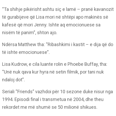
“Ta shihje pikërisht ashtu siç e lamë – pranë kavanozit
të gurabijeve që Lisa mori në shtëpi apo makinës së
kafesë që mori Jenny. Ishte aq emocionuese sa
nisëm të panim”, shton ajo.
Ndërsa Matthew tha: “Ribashkimi i kastit – e dija që do
të ishte emocionuese”.
Lisa Kudrow, e cila luante rolin e Phoebe Buffay, tha:
“Unë nuk qava kur hyra në setin filmik, por tani nuk
ndaloj dot”.
Seriali “Friends” vazhdoi për 10 sezone duke nisur nga
1994. Episodi final i transmetua në 2004, dhe theu
rekordet me më shumë se 50 milionë shikues.