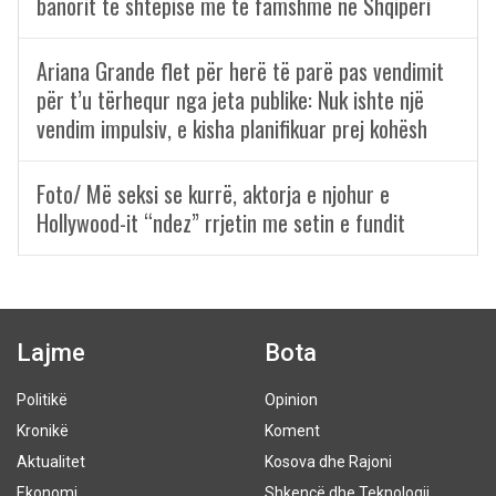
banorit të shtëpisë më të famshme në Shqipëri
Ariana Grande flet për herë të parë pas vendimit
për t’u tërhequr nga jeta publike: Nuk ishte një
vendim impulsiv, e kisha planifikuar prej kohësh
Foto/ Më seksi se kurrë, aktorja e njohur e
Hollywood-it “ndez” rrjetin me setin e fundit
Lajme
Bota
Politikë
Opinion
Kronikë
Koment
Aktualitet
Kosova dhe Rajoni
Ekonomi
Shkencë dhe Teknologji