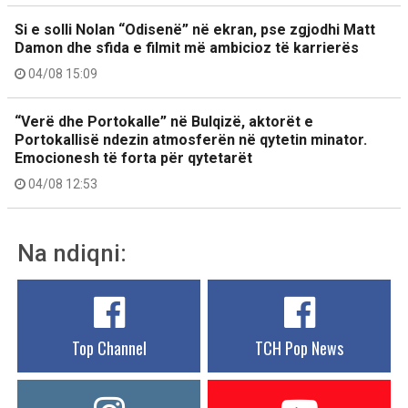
Si e solli Nolan “Odisenë” në ekran, pse zgjodhi Matt
Damon dhe sfida e filmit më ambicioz të karrierës
04/08 15:09
“Verë dhe Portokalle” në Bulqizë, aktorët e
Portokallisë ndezin atmosferën në qytetin minator.
Emocionesh të forta për qytetarët
04/08 12:53
Na ndiqni:
Top Channel
TCH Pop News