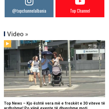
@topchannelalbania
Top Channel
Video »
Top News – Kjo është vera më e freskët e 30 viteve të
ardhshme! Po vijnë evente të dhunshme moti