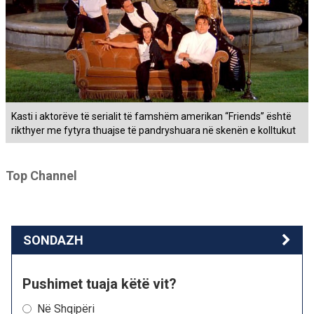
Kasti i aktorëve të serialit të famshëm amerikan “Friends” është
rikthyer me fytyra thuajse të pandryshuara në skenën e kolltukut
Top Channel
SONDAZH
Pushimet tuaja këtë vit?
Në Shqipëri