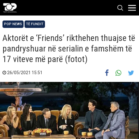
POP NEWS
TË FUNDIT
Aktorët e ‘Friends’ rikthehen thuajse të
pandryshuar në serialin e famshëm të
17 viteve më parë (fotot)
26/05/2021 15:51