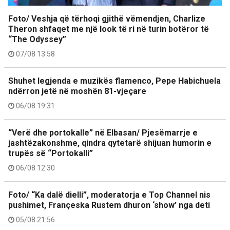
Foto/ Veshja që tërhoqi gjithë vëmendjen, Charlize
Theron shfaqet me një look të ri në turin botëror të
“The Odyssey”
07/08 13:58
Shuhet legjenda e muzikës flamenco, Pepe Habichuela
ndërron jetë në moshën 81-vjeçare
06/08 19:31
“Verë dhe portokalle” në Elbasan/ Pjesëmarrje e
jashtëzakonshme, qindra qytetarë shijuan humorin e
trupës së “Portokalli”
06/08 12:30
Foto/ “Ka dalë dielli”, moderatorja e Top Channel nis
pushimet, Françeska Rustem dhuron ‘show’ nga deti
05/08 21:56