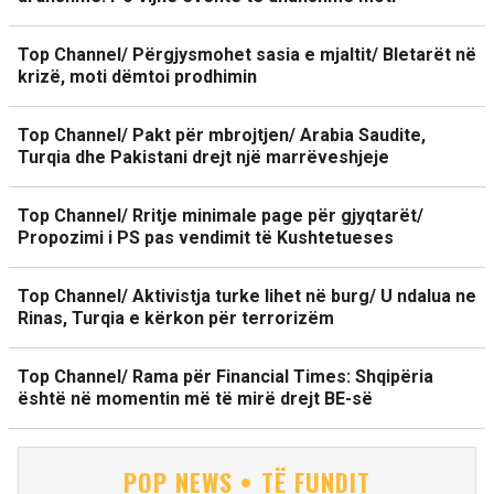
Top Channel/ Përgjysmohet sasia e mjaltit/ Bletarët në
krizë, moti dëmtoi prodhimin
Top Channel/ Pakt për mbrojtjen/ Arabia Saudite,
Turqia dhe Pakistani drejt një marrëveshjeje
Top Channel/ Rritje minimale page për gjyqtarët/
Propozimi i PS pas vendimit të Kushtetueses
Top Channel/ Aktivistja turke lihet në burg/ U ndalua ne
Rinas, Turqia e kërkon për terrorizëm
Top Channel/ Rama për Financial Times: Shqipëria
është në momentin më të mirë drejt BE-së
POP NEWS • TË FUNDIT