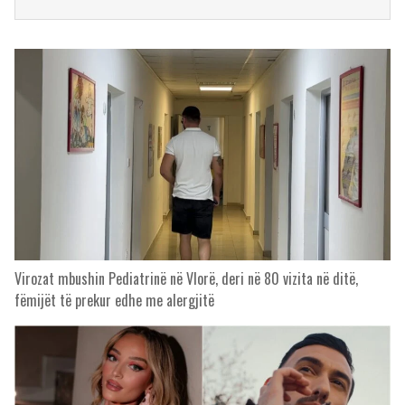
Virozat mbushin Pediatrinë në Vlorë, deri në 80 vizita në ditë,
fëmijët të prekur edhe me alergjitë