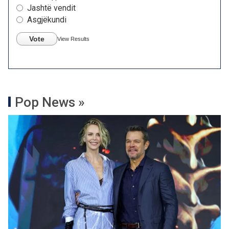
Jashtë vendit
Asgjëkundi
Vote
View Results
Pop News »