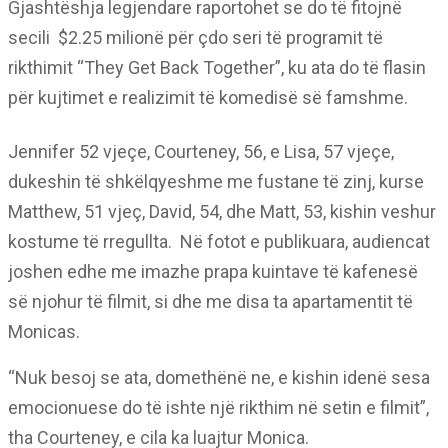
Gjashtëshja legjendare raportohet se do të fitojnë
secili $2.25 milionë për çdo seri të programit të
rikthimit “They Get Back Together”, ku ata do të flasin
për kujtimet e realizimit të komedisë së famshme.
Jennifer 52 vjeçe, Courteney, 56, e Lisa, 57 vjeçe,
dukeshin të shkëlqyeshme me fustane të zinj, kurse
Matthew, 51 vjeç, David, 54, dhe Matt, 53, kishin veshur
kostume të rregullta. Në fotot e publikuara, audiencat
joshen edhe me imazhe prapa kuintave të kafenesë
së njohur të filmit, si dhe me disa ta apartamentit të
Monicas.
“Nuk besoj se ata, domethënë ne, e kishin idenë sesa
emocionuese do të ishte një rikthim në setin e filmit”,
tha Courteney, e cila ka luajtur Monica.