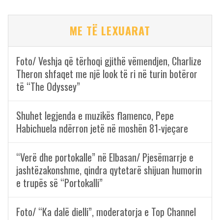
ME TË LEXUARAT
Foto/ Veshja që tërhoqi gjithë vëmendjen, Charlize
Theron shfaqet me një look të ri në turin botëror
të “The Odyssey”
Shuhet legjenda e muzikës flamenco, Pepe
Habichuela ndërron jetë në moshën 81-vjeçare
“Verë dhe portokalle” në Elbasan/ Pjesëmarrje e
jashtëzakonshme, qindra qytetarë shijuan humorin
e trupës së “Portokalli”
Foto/ “Ka dalë dielli”, moderatorja e Top Channel