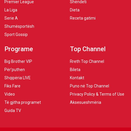
Premier League
Shëndeti
La Liga
Dieta
Serie A
Receta gatimi
Shumësportësh
Sport Gossip
Programe
Top Channel
Big Brother VIP
Rreth Top Channel
Për’puthen
Bileta
Shqipëria LIVE
Kontakt
Fiks Fare
Puno në Top Channel
Video
Privacy Policy & Terms of Use
Të gjitha programet
Aksesueshmëria
Guida TV