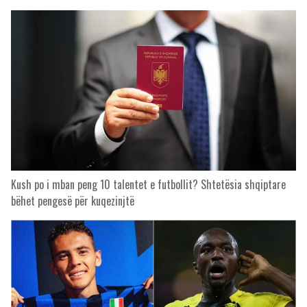
Kush po i mban peng 10 talentet e futbollit? Shtetësia shqiptare
bëhet pengesë për kuqezinjtë