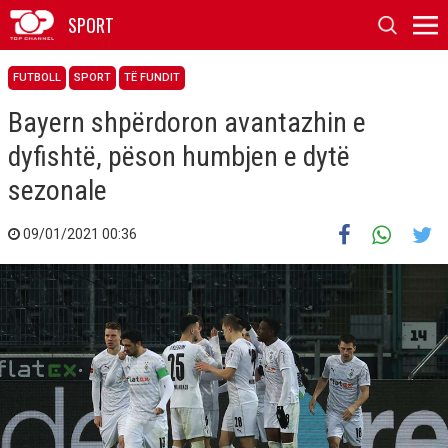
SPORT
FUTBOLL
SPORT
TË FUNDIT
Bayern shpërdoron avantazhin e
dyfishtë, pëson humbjen e dytë
sezonale
09/01/2021 00:36