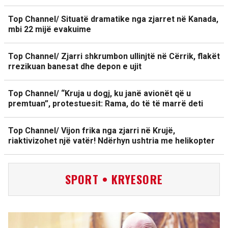
Top Channel/ Situatë dramatike nga zjarret në Kanada,
mbi 22 mijë evakuime
Top Channel/ Zjarri shkrumbon ullinjtë në Cërrik, flakët
rrezikuan banesat dhe depon e ujit
Top Channel/ “Kruja u dogj, ku janë avionët që u
premtuan”, protestuesit: Rama, do të të marrë deti
Top Channel/ Vijon frika nga zjarri në Krujë,
riaktivizohet një vatër! Ndërhyn ushtria me helikopter
SPORT • KRYESORE