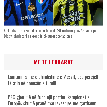
Al-Ittihad refuzon ofertën e Interit, 20 milionë plus Asllanin për
Diaby, shqiptari në qendër të superoperacionit
ME TË LEXUARAT
Lamtumira më e dhimbshme e Messit, Leo përcjell
të atin në banesën e fundit
PSG gjen më në fund një portier, kampionët e
Europës shumë pranë marrëveshjes me gardianin