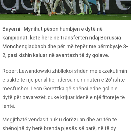
Bayerni i Mynihut pëson humbjen e dytë në
kampionat, këtë herë në transfertën ndaj Borussia
Monchengladbach dhe për më tepër me përmbysje 3-
2, pasi kishin kaluar në avantazh të dy golave.
Robert Lewandowski zhbllokoi sfidën me ekzekutimin
e saktë të një penalltie, ndërsa në minutën e 26’ ishte
mesfushori Leon Goretzka që shënoi edhe golin e
dytë për bavarezët, duke krijuar idenë e një fitoreje të
lehtë.
Megjithatë vendasit nuk u dorëzuan dhe arritën të
shënojnë dy herë brenda pjesës së parë, në të dy