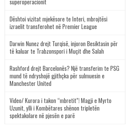
superoperacionit
Dështoi vizitat mjekësore te Interi, mbrojtësi
izraelit transferohet në Premier League
Darwin Nunez drejt Turqisë, injoron Besiktasin për
të kaluar te Trabzonspori i Muçit dhe Salah
Rashford drejt Barcelonës? Një transferim te PSG
mund të ndryshojë gjithçka për sulmuesin e
Manchester United
Video/ Kurora i takon “mbretit”! Magji e Myrto
Uzunit, ylli i Kombëtares shënon tripletën
spektakolare në pjesën e parë