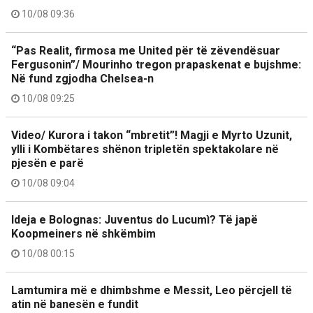
10/08 09:36
“Pas Realit, firmosa me United për të zëvendësuar
Fergusonin”/ Mourinho tregon prapaskenat e bujshme:
Në fund zgjodha Chelsea-n
10/08 09:25
Video/ Kurora i takon “mbretit”! Magji e Myrto Uzunit,
ylli i Kombëtares shënon tripletën spektakolare në
pjesën e parë
10/08 09:04
Ideja e Bolognas: Juventus do Lucumì? Të japë
Koopmeiners në shkëmbim
10/08 00:15
Lamtumira më e dhimbshme e Messit, Leo përcjell të
atin në banesën e fundit