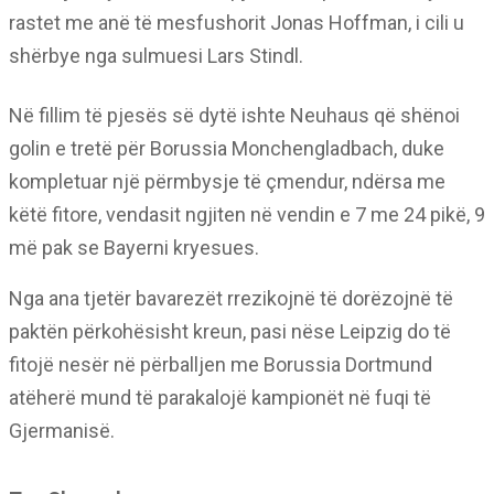
rastet me anë të mesfushorit Jonas Hoffman, i cili u
shërbye nga sulmuesi Lars Stindl.
Në fillim të pjesës së dytë ishte Neuhaus që shënoi
golin e tretë për Borussia Monchengladbach, duke
kompletuar një përmbysje të çmendur, ndërsa me
këtë fitore, vendasit ngjiten në vendin e 7 me 24 pikë, 9
më pak se Bayerni kryesues.
Nga ana tjetër bavarezët rrezikojnë të dorëzojnë të
paktën përkohësisht kreun, pasi nëse Leipzig do të
fitojë nesër në përballjen me Borussia Dortmund
atëherë mund të parakalojë kampionët në fuqi të
Gjermanisë.