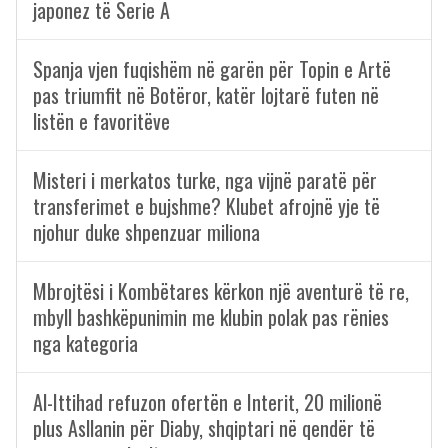
japonez të Serie A
Spanja vjen fuqishëm në garën për Topin e Artë
pas triumfit në Botëror, katër lojtarë futen në
listën e favoritëve
Misteri i merkatos turke, nga vijnë paratë për
transferimet e bujshme? Klubet afrojnë yje të
njohur duke shpenzuar miliona
Mbrojtësi i Kombëtares kërkon një aventurë të re,
mbyll bashkëpunimin me klubin polak pas rënies
nga kategoria
Al-Ittihad refuzon ofertën e Interit, 20 milionë
plus Asllanin për Diaby, shqiptari në qendër të