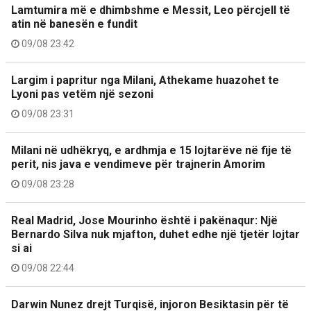
Lamtumira më e dhimbshme e Messit, Leo përcjell të
atin në banesën e fundit
09/08 23:42
Largim i papritur nga Milani, Athekame huazohet te
Lyoni pas vetëm një sezoni
09/08 23:31
Milani në udhëkryq, e ardhmja e 15 lojtarëve në fije të
perit, nis java e vendimeve për trajnerin Amorim
09/08 23:28
Real Madrid, Jose Mourinho është i pakënaqur: Një
Bernardo Silva nuk mjafton, duhet edhe një tjetër lojtar
si ai
09/08 22:44
Darwin Nunez drejt Turqisë, injoron Besiktasin për të