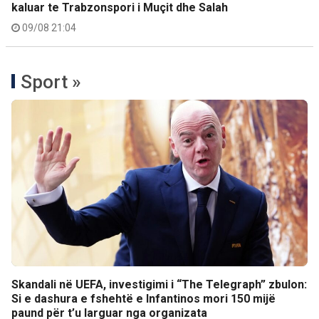
kaluar te Trabzonspori i Muçit dhe Salah
09/08 21:04
Sport »
Skandali në UEFA, investigimi i “The Telegraph” zbulon:
Si e dashura e fshehtë e Infantinos mori 150 mijë
paund për t’u larguar nga organizata