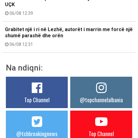
UÇK
06/08 12:39
Grabitet një i ri në Lezhë, autorët i marrin me forcë një
shumë parashë dhe orën
06/08 12:31
Na ndiqni:
Top Channel
@topchannelalbania
@tchbreakingnews
Top Channel