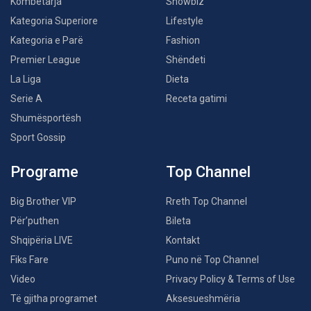
Kombëtarja
Showbiz
Kategoria Superiore
Lifestyle
Kategoria e Parë
Fashion
Premier League
Shëndeti
La Liga
Dieta
Serie A
Receta gatimi
Shumësportësh
Sport Gossip
Programe
Top Channel
Big Brother VIP
Rreth Top Channel
Për’puthen
Bileta
Shqipëria LIVE
Kontakt
Fiks Fare
Puno në Top Channel
Video
Privacy Policy & Terms of Use
Të gjitha programet
Aksesueshmëria