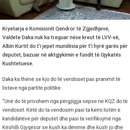
Kryetarja e Komisionit Qendror të Zgjedhjeve,
Valdete Daka nuk ka treguar nëse kreut të LVV-së,
Albin Kurtit do t’i jepet mundësia për t’i hyrë garës për
deputet, bazuar në aktgjykimin e fundit të Gjykatës
Kushtetuese.
Daka ka thënë se kjo do të vendoset pas pranimit të
listave nga partitë politike.
“Unë do të privohem nga përgjigjja sepse në KQZ do të
vendoset. Këtë do ta vendosim pasi ta kemi listën e
kandidatëve për deputet dhe pasi ta verifikojmë nga
Këshilli Gjyqësor se kush ka dënime dhe kush jo dhe