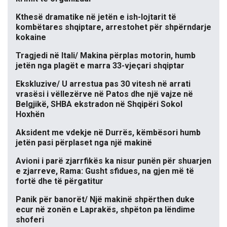
Kthesë dramatike në jetën e ish-lojtarit të
kombëtares shqiptare, arrestohet për shpërndarje
kokaine
Tragjedi në Itali/ Makina përplas motorin, humb
jetën nga plagët e marra 33-vjeçari shqiptar
Ekskluzive/ U arrestua pas 30 vitesh në arrati
vrasësi i vëllezërve në Patos dhe një vajze në
Belgjikë, SHBA ekstradon në Shqipëri Sokol
Hoxhën
Aksident me vdekje në Durrës, këmbësori humb
jetën pasi përplaset nga një makinë
Avioni i parë zjarrfikës ka nisur punën për shuarjen
e zjarreve, Rama: Gusht sfidues, na gjen më të
fortë dhe të përgatitur
Panik për banorët/ Një makinë shpërthen duke
ecur në zonën e Laprakës, shpëton pa lëndime
shoferi