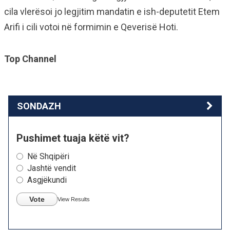
cila vlerësoi jo legjitim mandatin e ish-deputetit Etem
Arifi i cili votoi në formimin e Qeverisë Hoti.
Top Channel
SONDAZH
Pushimet tuaja këtë vit?
Në Shqipëri
Jashtë vendit
Asgjëkundi
Vote
View Results