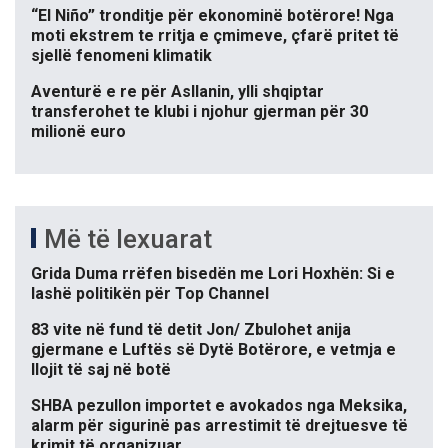
“El Niño” tronditje për ekonominë botërore! Nga
moti ekstrem te rritja e çmimeve, çfarë pritet të
sjellë fenomeni klimatik
Aventurë e re për Asllanin, ylli shqiptar
transferohet te klubi i njohur gjerman për 30
milionë euro
Më të lexuarat
Grida Duma rrëfen bisedën me Lori Hoxhën: Si e
lashë politikën për Top Channel
83 vite në fund të detit Jon/ Zbulohet anija
gjermane e Luftës së Dytë Botërore, e vetmja e
llojit të saj në botë
SHBA pezullon importet e avokados nga Meksika,
alarm për sigurinë pas arrestimit të drejtuesve të
krimit të organizuar