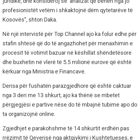
juridike, dhe konsideroj se analizat që bëhen nga jo
profesionistët vetëm i shkaktojnë dëm qytetarëve të
Kosovës”, shton Daka.
Në një intervistë për Top Channel ajo ka folur edhe për
stafin shtesë që do të angazhohet për menaxhimin e
procesit të votimit bazuar në këshillat shëndetësore
dhe buxhetin në vlerë të 5.5 milionë eurove që është
kërkuar nga Ministria e Financave.
Derisa për fushatën parazgjedhore që është caktuar
nga 3 deri me 13 shkurt, ajo ka thënë se mbetet
përgjegjësi e partive nëse do të mbajnë tubime apo do
ta organizojnë online.
Zgjedhjet e parakohshme të 14 shkurtit erdhën pas
rrëzimit të Qeverisë nga aktgjykimi i Kushtetueses, e