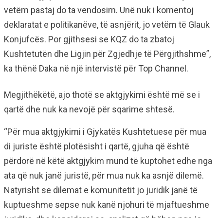
vetëm pastaj do ta vendosim. Unë nuk i komentoj
deklaratat e politikanëve, të asnjërit, jo vetëm të Glauk
Konjufcës. Por gjithsesi se KQZ do ta zbatoj
Kushtetutën dhe Ligjin për Zgjedhje të Përgjithshme”,
ka thënë Daka në një intervistë për Top Channel.
Megjithëkëtë, ajo thotë se aktgjykimi është më se i
qartë dhe nuk ka nevojë për sqarime shtesë.
“Për mua aktgjykimi i Gjykatës Kushtetuese për mua
di juriste është plotësisht i qartë, gjuha që është
përdorë në këtë aktgjykim mund të kuptohet edhe nga
ata që nuk janë juristë, për mua nuk ka asnjë dilemë.
Natyrisht se dilemat e komunitetit jo juridik janë të
kuptueshme sepse nuk kanë njohuri të mjaftueshme