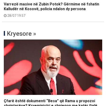
Varrezë masive në Zubin Potok? Gërmime në fshatin
Kalludër në Kosovë, policia ndalon dy persona
28/07 19:57
Kryesore »
Çfarë është dokumenti “Besa” që Rama u propozoi
shqiptarëve? Kryeministri e shpjegon me katër fjalë