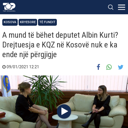
KOSOVA
KRYESORE
TË FUNDIT
A mund të bëhet deputet Albin Kurti?
Drejtuesja e KQZ në Kosovë nuk e ka
ende një përgjigje
09/01/2021 12:21