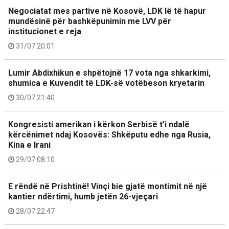
Negociatat mes partive në Kosovë, LDK lë të hapur
mundësinë për bashkëpunimin me LVV për
institucionet e reja
31/07 20:01
Lumir Abdixhikun e shpëtojnë 17 vota nga shkarkimi,
shumica e Kuvendit të LDK-së votëbeson kryetarin
30/07 21:40
Kongresisti amerikan i kërkon Serbisë t’i ndalë
kërcënimet ndaj Kosovës: Shkëputu edhe nga Rusia,
Kina e Irani
29/07 08:10
E rëndë në Prishtinë! Vinçi bie gjatë montimit në një
kantier ndërtimi, humb jetën 26-vjeçari
28/07 22:47