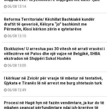
06/08 13:14
Reforma Territoriale/ Këshillat Bashkiakë kundër
draftit të qeverisë, Këlcyra “jo” bashkimit me
Përmetin, Klosi kërkon zërin e qytetarëve
06/08 13:10
Ekskluzive/ U arrestua pas 30 vitesh në arrati vrasësi i
vëllezërve në Patos dhe një vajze në Belgjikë, SHBA
ekstradon në Shqipëri Sokol Hoxhën
06/08 13:00
I kërkuar në Zvicër për vrasje të mbetur në tentativë,
Gjykata e Tiranës lë në arrest me burg shtetasin turk
06/08 12:49
Procesi në Hagë hyn në fazën vendimtare, ja kur do të
mbahen seancat përfundimtare ndaj ish-krerëve të