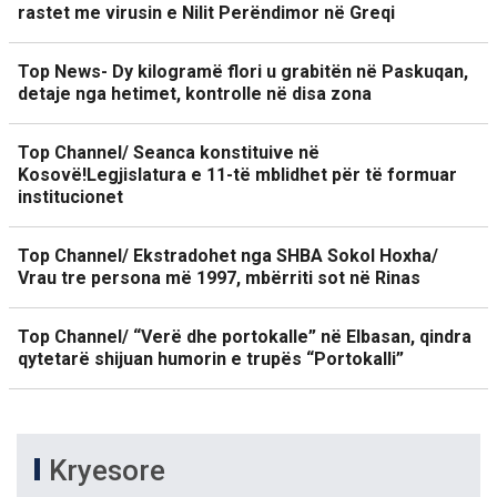
rastet me virusin e Nilit Perëndimor në Greqi
Top News- Dy kilogramë flori u grabitën në Paskuqan,
detaje nga hetimet, kontrolle në disa zona
Top Channel/ Seanca konstituive në
Kosovë!Legjislatura e 11-të mblidhet për të formuar
institucionet
Top Channel/ Ekstradohet nga SHBA Sokol Hoxha/
Vrau tre persona më 1997, mbërriti sot në Rinas
Top Channel/ “Verë dhe portokalle” në Elbasan, qindra
qytetarë shijuan humorin e trupës “Portokalli”
Kryesore