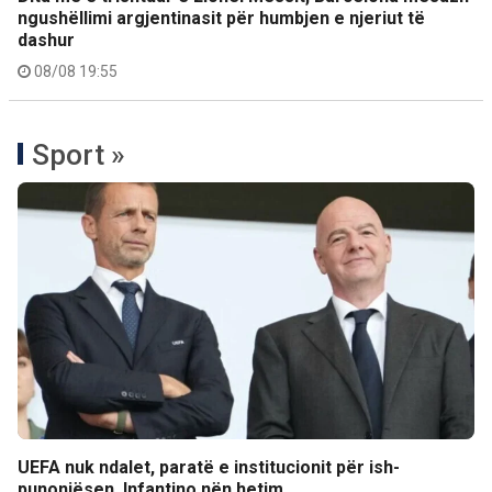
ngushëllimi argjentinasit për humbjen e njeriut të
dashur
08/08 19:55
Sport »
UEFA nuk ndalet, paratë e institucionit për ish-
punonjësen, Infantino nën hetim