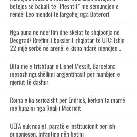
betejës së babait të “Pleshtit” me sëmundjen e
rëndë: Leo mendoi të largohej nga Botërori
Nga puna në ndërtim dhe skelat te shqiponja në
Beograd/ Rrëfimi i boksierit shqiptar të UFC: Ishin
22 mijë serbë në arenë, e kisha ndarë mendjen…
Dita më e trishtuar e Lionel Messit, Barcelona
mesazh ngushëllimi argjentinasit për humbjen e
njeriut të dashur
Roma e ka seriozisht për Endrick, kërkon ta marrë
me huazim nga Reali i Madridit
UEFA nuk ndalet, paratë e institucionit për ish-
punonjësen, Infantino nën hetim