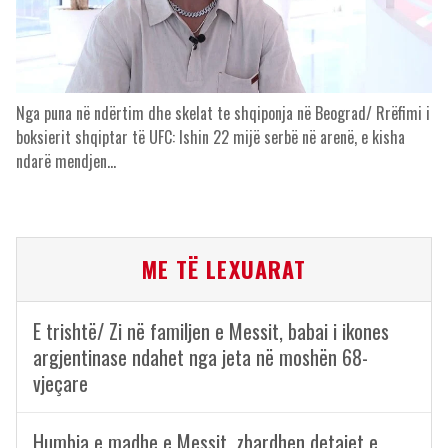
Nga puna në ndërtim dhe skelat te shqiponja në Beograd/ Rrëfimi i
boksierit shqiptar të UFC: Ishin 22 mijë serbë në arenë, e kisha
ndarë mendjen…
ME TË LEXUARAT
E trishtë/ Zi në familjen e Messit, babai i ikones
argjentinase ndahet nga jeta në moshën 68-
vjeçare
Humbja e madhe e Messit, zbardhen detajet e