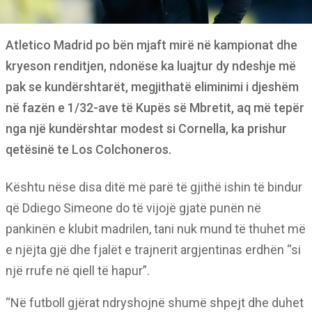
Atletico Madrid po bën mjaft mirë në kampionat dhe
kryeson renditjen, ndonëse ka luajtur dy ndeshje më
pak se kundërshtarët, megjithatë eliminimi i djeshëm
në fazën e 1/32-ave të Kupës së Mbretit, aq më tepër
nga një kundërshtar modest si Cornella, ka prishur
qetësinë te Los Colchoneros.
Kështu nëse disa ditë më parë të gjithë ishin të bindur
që Ddiego Simeone do të vijojë gjatë punën në
pankinën e klubit madrilen, tani nuk mund të thuhet më
e njëjta gjë dhe fjalët e trajnerit argjentinas erdhën “si
një rrufe në qiell të hapur”.
“Në futboll gjërat ndryshojnë shumë shpejt dhe duhet