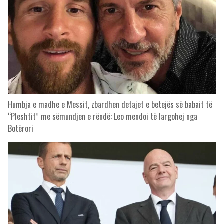
Humbja e madhe e Messit, zbardhen detajet e betejës së babait të
“Pleshtit” me sëmundjen e rëndë: Leo mendoi të largohej nga
Botërori