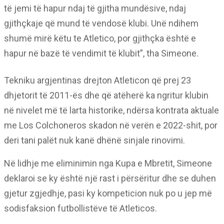
të jemi të hapur ndaj të gjitha mundësive, ndaj
gjithçkaje që mund të vendosë klubi. Unë ndihem
shumë mirë këtu te Atletico, por gjithçka është e
hapur në bazë të vendimit të klubit”, tha Simeone.
Tekniku argjentinas drejton Atleticon që prej 23
dhjetorit të 2011-ës dhe që atëherë ka ngritur klubin
në nivelet më të larta historike, ndërsa kontrata aktuale
me Los Colchoneros skadon në verën e 2022-shit, por
deri tani palët nuk kanë dhënë sinjale rinovimi.
Në lidhje me eliminimin nga Kupa e Mbretit, Simeone
deklaroi se ky është një rast i përsëritur dhe se duhen
gjetur zgjedhje, pasi ky kompeticion nuk po u jep më
sodisfaksion futbollistëve të Atleticos.