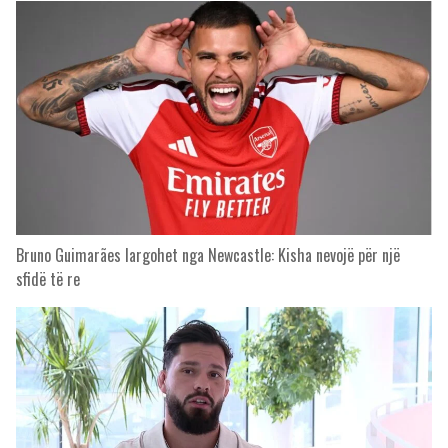
Bruno Guimarães largohet nga Newcastle: Kisha nevojë për një
sfidë të re