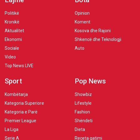
Politikë
Opinion
Kronikë
Koment
Aktualitet
Kosova dhe Rajoni
Ekonomi
Shkencë dhe Teknologji
Sociale
Auto
Video
Top News LIVE
Sport
Pop News
Kombëtarja
Showbiz
Kategoria Superiore
Lifestyle
Kategoria e Parë
Fashion
Premier League
Shëndeti
La Liga
Dieta
Serie A
Receta gatimi