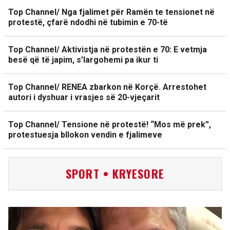
Top Channel/ Nga fjalimet për Ramën te tensionet në
protestë, çfarë ndodhi në tubimin e 70-të
Top Channel/ Aktivistja në protestën e 70: E vetmja
besë që të japim, s’largohemi pa ikur ti
Top Channel/ RENEA zbarkon në Korçë. Arrestohet
autori i dyshuar i vrasjes së 20-vjeçarit
Top Channel/ Tensione në protestë! “Mos më prek”,
protestuesja bllokon vendin e fjalimeve
SPORT • KRYESORE