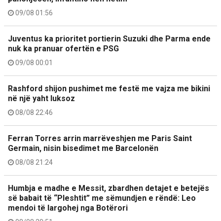
09/08 01:56
Juventus ka prioritet portierin Suzuki dhe Parma ende
nuk ka pranuar ofertën e PSG
09/08 00:01
Rashford shijon pushimet me festë me vajza me bikini
në një yaht luksoz
08/08 22:46
Ferran Torres arrin marrëveshjen me Paris Saint
Germain, nisin bisedimet me Barcelonën
08/08 21:24
Humbja e madhe e Messit, zbardhen detajet e betejës
së babait të “Pleshtit” me sëmundjen e rëndë: Leo
mendoi të largohej nga Botërori