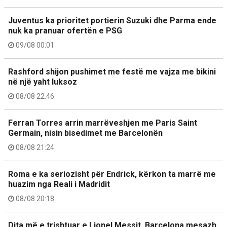
Juventus ka prioritet portierin Suzuki dhe Parma ende
nuk ka pranuar ofertën e PSG
09/08 00:01
Rashford shijon pushimet me festë me vajza me bikini
në një yaht luksoz
08/08 22:46
Ferran Torres arrin marrëveshjen me Paris Saint
Germain, nisin bisedimet me Barcelonën
08/08 21:24
Roma e ka seriozisht për Endrick, kërkon ta marrë me
huazim nga Reali i Madridit
08/08 20:18
Dita më e trishtuar e Lionel Messit, Barcelona mesazh