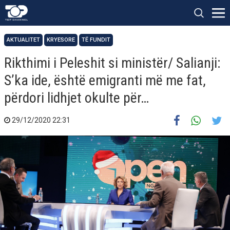
AKTUALITET
KRYESORE
TË FUNDIT
Rikthimi i Peleshit si ministër/ Salianji:
S’ka ide, është emigranti më me fat,
përdori lidhjet okulte për…
29/12/2020 22:31