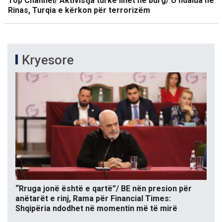
Top Channel/ Aktivistja turke lihet në burg/ U ndalua ne
Rinas, Turqia e kërkon për terrorizëm
Kryesore
“Rruga jonë është e qartë”/ BE nën presion për
anëtarët e rinj, Rama për Financial Times:
Shqipëria ndodhet në momentin më të mirë