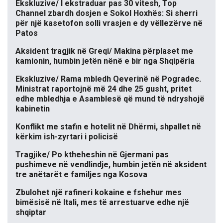
Ekskluzive/ I ekstraduar pas 30 vitesh, Top
Channel zbardh dosjen e Sokol Hoxhës: Si sherri
për një kasetofon solli vrasjen e dy vëllezërve në
Patos
Aksident tragjik në Greqi/ Makina përplaset me
kamionin, humbin jetën nënë e bir nga Shqipëria
Ekskluzive/ Rama mbledh Qeverinë në Pogradec.
Ministrat raportojnë më 24 dhe 25 gusht, pritet
edhe mbledhja e Asamblesë që mund të ndryshojë
kabinetin
Konflikt me stafin e hotelit në Dhërmi, shpallet në
kërkim ish-zyrtari i policisë
Tragjike/ Po ktheheshin në Gjermani pas
pushimeve në vendlindje, humbin jetën në aksident
tre anëtarët e familjes nga Kosova
Zbulohet një rafineri kokaine e fshehur mes
bimësisë në Itali, mes të arrestuarve edhe një
shqiptar