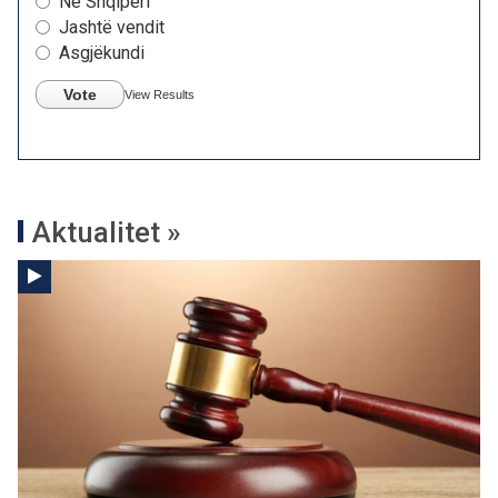
Në Shqipëri
Jashtë vendit
Asgjëkundi
Vote
View Results
Aktualitet »