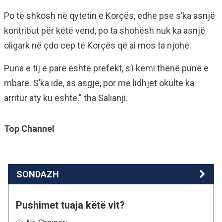
Po të shkosh në qytetin e Korçës, edhe pse s’ka asnjë
kontribut për këtë vend, po ta shohësh nuk ka asnjë
oligark në çdo cep të Korçës që ai mos ta njohë.
Puna e tij e parë është prefekt, s’i kemi thënë punë e
mbarë. S’ka ide, as asgjë, por me lidhjet okulte ka
arritur aty ku është.” tha Salianji.
Top Channel
SONDAZH
Pushimet tuaja këtë vit?