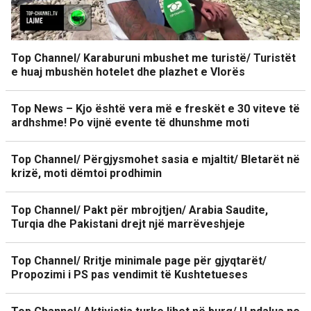
Top Channel/ Karaburuni mbushet me turistë/ Turistët
e huaj mbushën hotelet dhe plazhet e Vlorës
Top News – Kjo është vera më e freskët e 30 viteve të
ardhshme! Po vijnë evente të dhunshme moti
Top Channel/ Përgjysmohet sasia e mjaltit/ Bletarët në
krizë, moti dëmtoi prodhimin
Top Channel/ Pakt për mbrojtjen/ Arabia Saudite,
Turqia dhe Pakistani drejt një marrëveshjeje
Top Channel/ Rritje minimale page për gjyqtarët/
Propozimi i PS pas vendimit të Kushtetueses