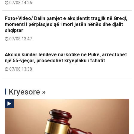
07/08 14:26
Foto+Video/ Dalin pamjet e aksidentit tragjik në Greqi,
momenti i përplasjes që i mori jetën nënës dhe djalit
shqiptar
07/08 13:47
Aksion kundër lëndëve narkotike në Pukë, arrestohet
një 55-vjeçar, procedohet kryeplaku i fshatit
07/08 13:38
Kryesore »