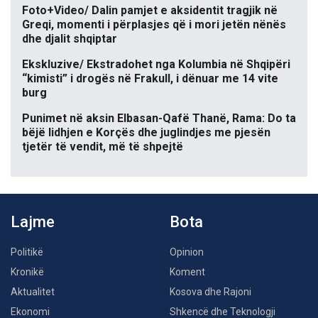
Foto+Video/ Dalin pamjet e aksidentit tragjik në
Greqi, momenti i përplasjes që i mori jetën nënës
dhe djalit shqiptar
Ekskluzive/ Ekstradohet nga Kolumbia në Shqipëri
“kimisti” i drogës në Frakull, i dënuar me 14 vite
burg
Punimet në aksin Elbasan-Qafë Thanë, Rama: Do ta
bëjë lidhjen e Korçës dhe juglindjes me pjesën
tjetër të vendit, më të shpejtë
Lajme
Bota
Politikë
Opinion
Kronikë
Koment
Aktualitet
Kosova dhe Rajoni
Ekonomi
Shkencë dhe Teknologji