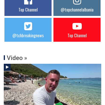
Top Channel
@topchannelalbania
@tchbreakingnews
Top Channel
Video »