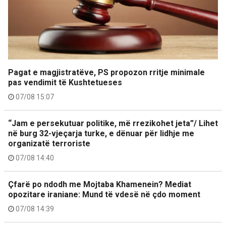
Pagat e magjistratëve, PS propozon rritje minimale
pas vendimit të Kushtetueses
07/08 15:07
“Jam e persekutuar politike, më rrezikohet jeta”/ Lihet
në burg 32-vjeçarja turke, e dënuar për lidhje me
organizatë terroriste
07/08 14:40
Çfarë po ndodh me Mojtaba Khamenein? Mediat
opozitare iraniane: Mund të vdesë në çdo moment
07/08 14:39