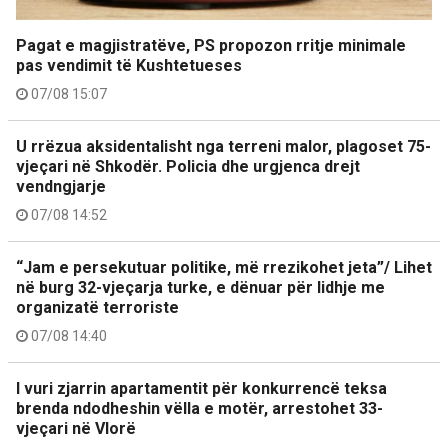
Pagat e magjistratëve, PS propozon rritje minimale
pas vendimit të Kushtetueses
07/08 15:07
U rrëzua aksidentalisht nga terreni malor, plagoset 75-
vjeçari në Shkodër. Policia dhe urgjenca drejt
vendngjarje
07/08 14:52
“Jam e persekutuar politike, më rrezikohet jeta”/ Lihet
në burg 32-vjeçarja turke, e dënuar për lidhje me
organizatë terroriste
07/08 14:40
I vuri zjarrin apartamentit për konkurrencë teksa
brenda ndodheshin vëlla e motër, arrestohet 33-
vjeçari në Vlorë