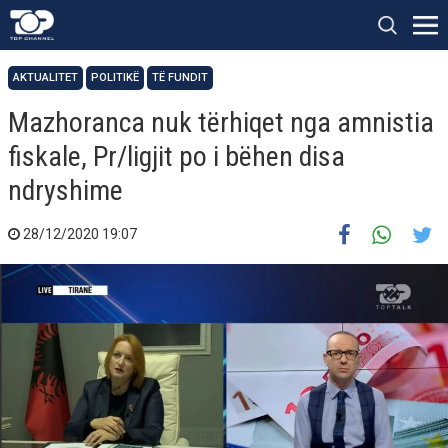
AKTUALITET
POLITIKË
TË FUNDIT
Mazhoranca nuk tërhiqet nga amnistia
fiskale, Pr/ligjit po i bëhen disa
ndryshime
28/12/2020 19:07