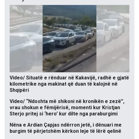
Video/ Situatë e rënduar në Kakavijë, radhë e gjatë
kilometrike nga makinat që duan të kalojnë në
Shqipëri
Video/ “Ndoshta më shikoni në kronikën e zezë”,
vrau shokun e fëmijërisë, momenti kur Kristjan
Sterjo pritej si ‘hero’ kur dilte nga paraburgimi
Nëna e Ardian Çapjas ndërron jetë, i dënuari me
burgim të përjetshëm kërkon leje të lërë qelinë