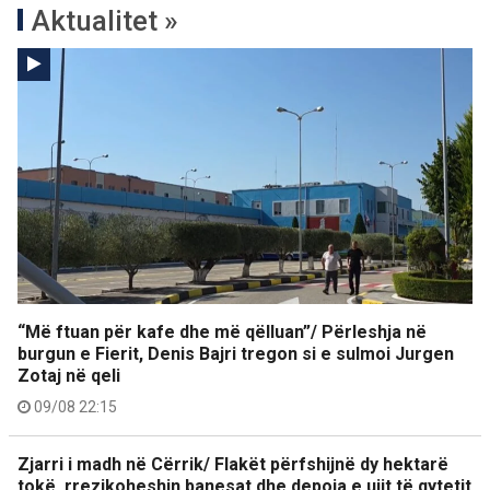
Aktualitet »
“Më ftuan për kafe dhe më qëlluan”/ Përleshja në
burgun e Fierit, Denis Bajri tregon si e sulmoi Jurgen
Zotaj në qeli
09/08 22:15
Zjarri i madh në Cërrik/ Flakët përfshijnë dy hektarë
tokë, rrezikoheshin banesat dhe depoja e ujit të qytetit