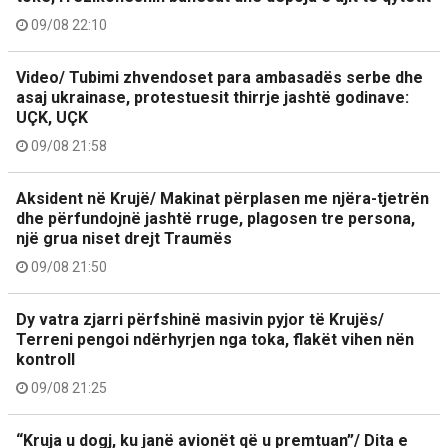
09/08 22:10
Video/ Tubimi zhvendoset para ambasadës serbe dhe
asaj ukrainase, protestuesit thirrje jashtë godinave:
UÇK, UÇK
09/08 21:58
Aksident në Krujë/ Makinat përplasen me njëra-tjetrën
dhe përfundojnë jashtë rruge, plagosen tre persona,
një grua niset drejt Traumës
09/08 21:50
Dy vatra zjarri përfshinë masivin pyjor të Krujës/
Terreni pengoi ndërhyrjen nga toka, flakët vihen nën
kontroll
09/08 21:25
“Kruja u dogj, ku janë avionët që u premtuan”/ Dita e