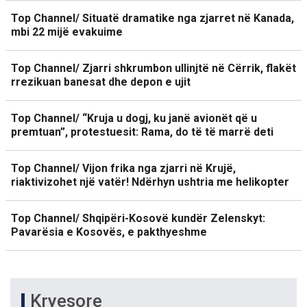
Top Channel/ Situatë dramatike nga zjarret në Kanada,
mbi 22 mijë evakuime
Top Channel/ Zjarri shkrumbon ullinjtë në Cërrik, flakët
rrezikuan banesat dhe depon e ujit
Top Channel/ “Kruja u dogj, ku janë avionët që u
premtuan”, protestuesit: Rama, do të të marrë deti
Top Channel/ Vijon frika nga zjarri në Krujë,
riaktivizohet një vatër! Ndërhyn ushtria me helikopter
Top Channel/ Shqipëri-Kosovë kundër Zelenskyt:
Pavarësia e Kosovës, e pakthyeshme
Kryesore