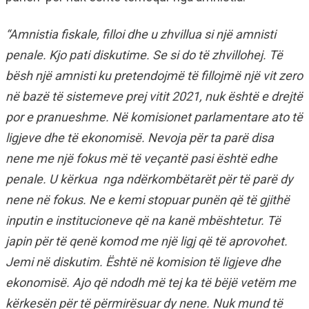
“Amnistia fiskale, filloi dhe u zhvillua si një amnisti
penale. Kjo pati diskutime. Se si do të zhvillohej. Të
bësh një amnisti ku pretendojmë të fillojmë një vit zero
në bazë të sistemeve prej vitit 2021, nuk është e drejtë
por e pranueshme. Në komisionet parlamentare ato të
ligjeve dhe të ekonomisë. Nevoja për ta parë disa
nene me një fokus më të veçantë pasi është edhe
penale. U kërkua nga ndërkombëtarët për të parë dy
nene në fokus. Ne e kemi stopuar punën që të gjithë
inputin e institucioneve që na kanë mbështetur. Të
japin për të qenë komod me një ligj që të aprovohet.
Jemi në diskutim. Është në komision të ligjeve dhe
ekonomisë. Ajo që ndodh më tej ka të bëjë vetëm me
kërkesën për të përmirësuar dy nene. Nuk mund të