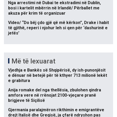
Nga arrestimi në Dubai te ekstradimi në Dublin,
bosi i kartelit mbërrin në Irlandë/ Përballet me
akuza për krim të organizuar
Video/ “Do bëj çdo gjë që më kërkon”, Drake i habit
të gjithë, reperi i njohur leh si qen për ‘dashurinë e
jetës’
Më të lexuarat
Vjedhja e Bankës së Shqipërisë, dy ish-punonjësit
e dënuar në betejë për të kthyer 713 milionë lekët
e grabitura
Anija romake del nga thellësia, zbulohen qindra
amfora vere në rrënojat 2100-vjeçare pranë
brigjeve të Siçilisë
Gjermania paralajmëron rikthimin e emigrantëve
drejt Italisë dhe Greqisë, ja çfarë ndryshon pas