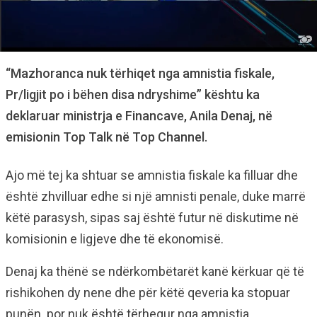
“Mazhoranca nuk tërhiqet nga amnistia fiskale,
Pr/ligjit po i bëhen disa ndryshime” kështu ka
deklaruar ministrja e Financave, Anila Denaj, në
emisionin Top Talk në Top Channel.
Ajo më tej ka shtuar se amnistia fiskale ka filluar dhe
është zhvilluar edhe si një amnisti penale, duke marrë
këtë parasysh, sipas saj është futur në diskutime në
komisionin e ligjeve dhe të ekonomisë.
Denaj ka thënë se ndërkombëtarët kanë kërkuar që të
rishikohen dy nene dhe për këtë qeveria ka stopuar
punën por nuk është tërhequr nga amnistia.