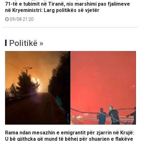
71-të e tubimit në Tiranë, nis marshimi pas fjalimeve
në Kryeministri: Larg politikës së vjetër
09/08 21:20
Politikë »
Rama ndan mesazhin e emigrantit për zjarrin në Krujë:
U bë gjithçka që mund të bëhej për shuarjen e flakëve