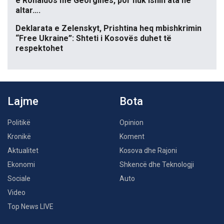
e Ronaldos me Georginës, por nuk ishin ata në
altar….
Deklarata e Zelenskyt, Prishtina heq mbishkrimin
“Free Ukraine”: Shteti i Kosovës duhet të
respektohet
Lajme
Bota
Politikë
Opinion
Kronikë
Koment
Aktualitet
Kosova dhe Rajoni
Ekonomi
Shkencë dhe Teknologji
Sociale
Auto
Video
Top News LIVE