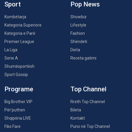
Sport
Pop News
Kombëtarja
Showbiz
Kategoria Superiore
Lifestyle
Kategoria e Parë
Fashion
Premier League
Shëndeti
La Liga
Dieta
Serie A
Receta gatimi
Shumësportësh
Sport Gossip
Programe
Top Channel
Big Brother VIP
Rreth Top Channel
Për’puthen
Bileta
Shqipëria LIVE
Kontakt
Fiks Fare
Puno në Top Channel