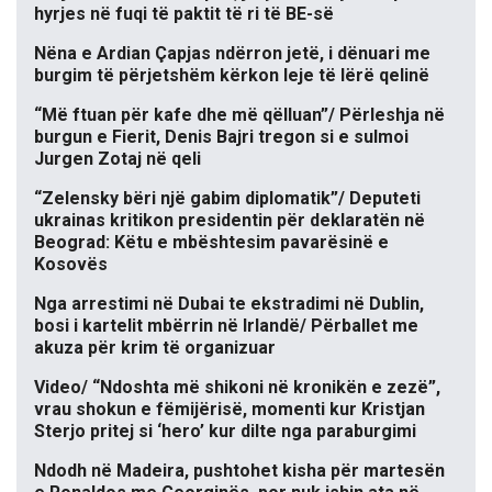
hyrjes në fuqi të paktit të ri të BE-së
Nëna e Ardian Çapjas ndërron jetë, i dënuari me
burgim të përjetshëm kërkon leje të lërë qelinë
“Më ftuan për kafe dhe më qëlluan”/ Përleshja në
burgun e Fierit, Denis Bajri tregon si e sulmoi
Jurgen Zotaj në qeli
“Zelensky bëri një gabim diplomatik”/ Deputeti
ukrainas kritikon presidentin për deklaratën në
Beograd: Këtu e mbështesim pavarësinë e
Kosovës
Nga arrestimi në Dubai te ekstradimi në Dublin,
bosi i kartelit mbërrin në Irlandë/ Përballet me
akuza për krim të organizuar
Video/ “Ndoshta më shikoni në kronikën e zezë”,
vrau shokun e fëmijërisë, momenti kur Kristjan
Sterjo pritej si ‘hero’ kur dilte nga paraburgimi
Ndodh në Madeira, pushtohet kisha për martesën