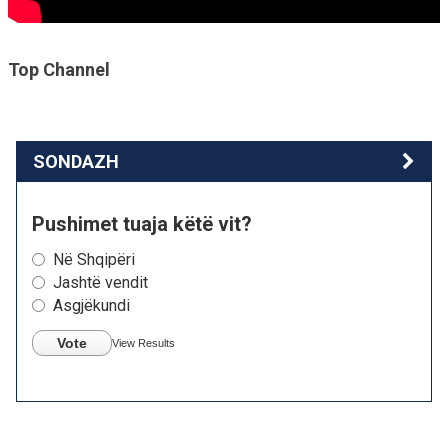
Top Channel
SONDAZH
Pushimet tuaja këtë vit?
Në Shqipëri
Jashtë vendit
Asgjëkundi
Vote
View Results