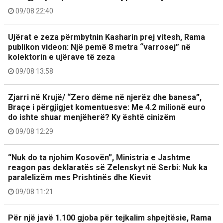
09/08 22:40
Ujërat e zeza përmbytnin Kasharin prej vitesh, Rama
publikon videon: Një pemë 8 metra “varrosej” në
kolektorin e ujërave të zeza
09/08 13:58
Zjarri në Krujë/ “Zero dëme në njerëz dhe banesa”,
Braçe i përgjigjet komentuesve: Me 4.2 milionë euro
do ishte shuar menjëherë? Ky është cinizëm
09/08 12:29
“Nuk do ta njohim Kosovën”, Ministria e Jashtme
reagon pas deklaratës së Zelenskyt në Serbi: Nuk ka
paralelizëm mes Prishtinës dhe Kievit
09/08 11:21
Për një javë 1.100 gjoba për tejkalim shpejtësie, Rama