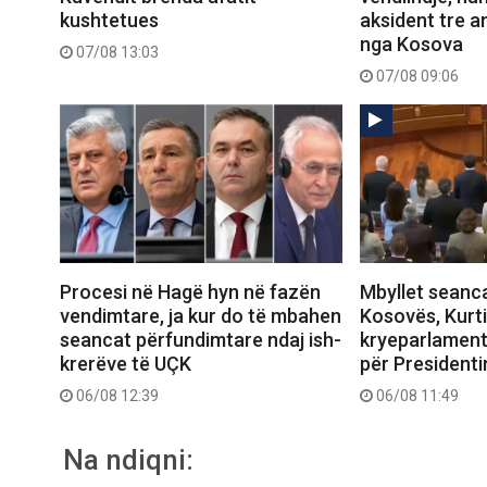
kushtetues
aksident tre a
nga Kosova
07/08 13:03
07/08 09:06
Procesi në Hagë hyn në fazën
Mbyllet seanca
vendimtare, ja kur do të mbahen
Kosovës, Kurti
seancat përfundimtare ndaj ish-
kryeparlament
krerëve të UÇK
për Presidenti
06/08 12:39
06/08 11:49
Na ndiqni: