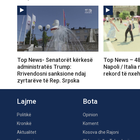
Top News- Senatorët kërkesë
Top News – 48
administratës Trump:
Napoli / Italia
Rrivendosni sanksione ndaj
rekord të nxeh
zyrtarëve të Rep. Srpska
Lajme
Bota
Politikë
Opinion
Kronikë
Koment
Aktualitet
Kosova dhe Rajoni