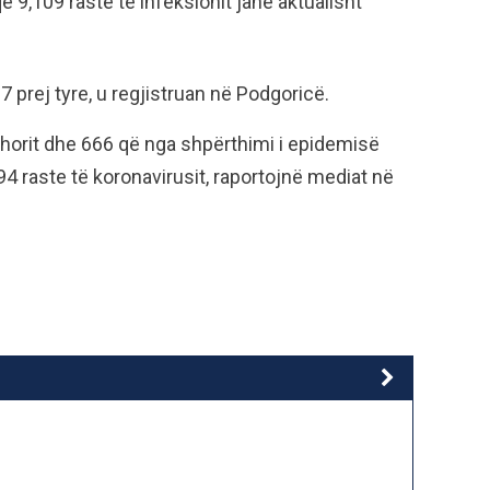
ë 9,109 raste të infeksionit janë aktualisht
7 prej tyre, u regjistruan në Podgoricë.
rshorit dhe 666 që nga shpërthimi i epidemisë
694 raste të koronavirusit, raportojnë mediat në