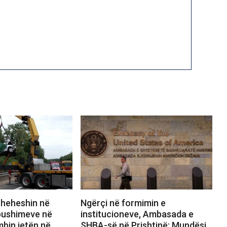
theheshin në
Ngërçi në formimin e
pushimeve në
institucioneve, Ambasada e
mbin jetën në
SHBA-së në Prishtinë: Mundësi