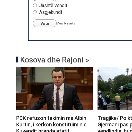
Jashtë vendit
Asgjëkundi
Vote
View Results
Kosova dhe Rajoni »
PDK refuzon takimin me Albin
Tragjike/ Po k
Kurtin, i kërkon konstituimin e
Gjermani pas 
Kuvendit brenda afatit
vendlindje, hu