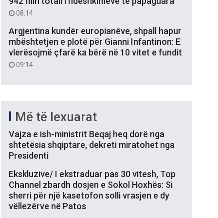
942 mln totali i ndëshkimeve të papaguara
08:14
Argjentina kundër europianëve, shpall hapur
mbështetjen e plotë për Gianni Infantinon: E
vlerësojmë çfarë ka bërë në 10 vitet e fundit
09:14
Më të lexuarat
Vajza e ish-ministrit Beqaj heq dorë nga
shtetësia shqiptare, dekreti miratohet nga
Presidenti
Ekskluzive/ I ekstraduar pas 30 vitesh, Top
Channel zbardh dosjen e Sokol Hoxhës: Si
sherri për një kasetofon solli vrasjen e dy
vëllezërve në Patos