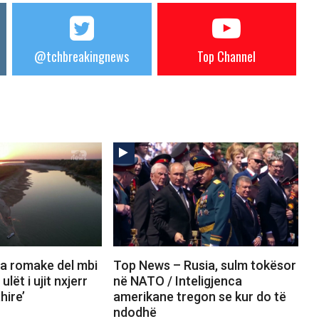
@tchbreakingnews
Top Channel
a romake del mbi
Top News – Rusia, sulm tokësor
ulët i ujit nxjerr
në NATO / Inteligjenca
hire’
amerikane tregon se kur do të
ndodhë