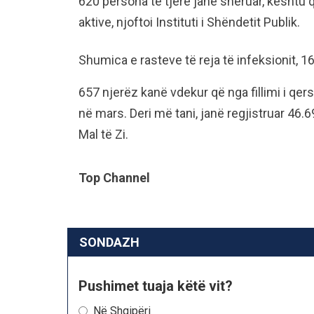
620 persona të tjerë janë shëruar, kështu q
aktive, njoftoi Instituti i Shëndetit Publik.
Shumica e rasteve të reja të infeksionit, 16
657 njerëz kanë vdekur që nga fillimi i qe
në mars. Deri më tani, janë regjistruar 46.
Mal të Zi.
Top Channel
SONDAZH
Pushimet tuaja këtë vit?
Në Shqipëri