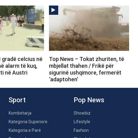
 gradë celcius në
Top News – Tokat zhuriten, të
 në alarm të kuq,
mbjellat thahen / Frikë për
ti në Austri
sigurinë ushqimore, fermerët
‘adaptohen’
Sport
Pop News
Kombëtarja
Showbiz
Kategoria Superiore
Lifestyle
Kategoria e Parë
Fashion