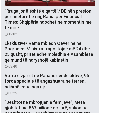
“Rruga jonë është e qartë”/ BE nën presion
për anëtarët e rinj, Rama për Financial
Times: Shqipëria ndodhet në momentin më
të mirë
12:02
Ekskluzive/ Rama mbledh Qeverinë në
Pogradec. Ministrat raportojnë më 24 dhe
25 gusht, pritet edhe mbledhja e Asamblesë
që mund të ndryshojë kabinetin
08:40
Vatra e zjarrit në Panahor ende aktive, 95
forca speciale të angazhuara në terren,
ndihmë edhe nga ajri
08:25
“Dështoi në mbrojtjen e fëmijëve”, Meta
gjobitet me 567 milionë dollarë, shkon në