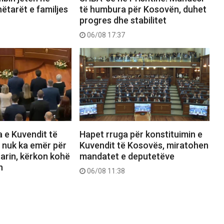
nëtarët e familjes
të humbura për Kosovën, duhet
progres dhe stabilitet
06/08 17:37
 e Kuvendit të
Hapet rruga për konstituimin e
 nuk ka emër për
Kuvendit të Kosovës, miratohen
arin, kërkon kohë
mandatet e deputetëve
n
06/08 11:38