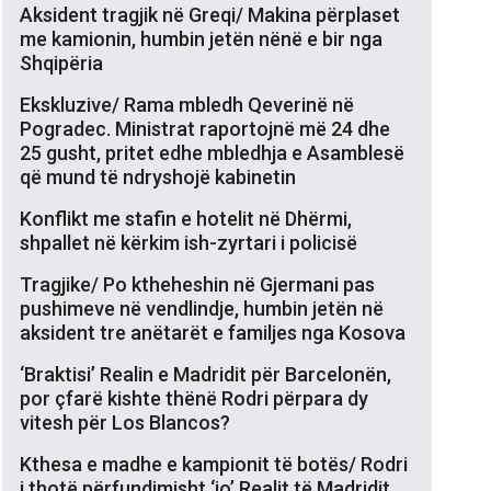
Aksident tragjik në Greqi/ Makina përplaset
me kamionin, humbin jetën nënë e bir nga
Shqipëria
Ekskluzive/ Rama mbledh Qeverinë në
Pogradec. Ministrat raportojnë më 24 dhe
25 gusht, pritet edhe mbledhja e Asamblesë
që mund të ndryshojë kabinetin
Konflikt me stafin e hotelit në Dhërmi,
shpallet në kërkim ish-zyrtari i policisë
Tragjike/ Po ktheheshin në Gjermani pas
pushimeve në vendlindje, humbin jetën në
aksident tre anëtarët e familjes nga Kosova
‘Braktisi’ Realin e Madridit për Barcelonën,
por çfarë kishte thënë Rodri përpara dy
vitesh për Los Blancos?
Kthesa e madhe e kampionit të botës/ Rodri
i thotë përfundimisht ‘jo’ Realit të Madridit,