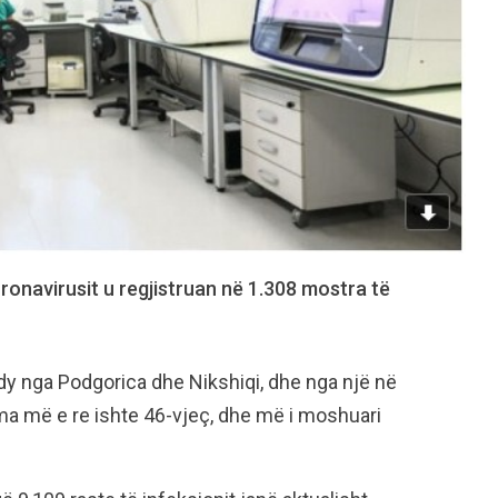
oronavirusit u regjistruan në 1.308 mostra të
 dy nga Podgorica dhe Nikshiqi, dhe nga një në
ima më e re ishte 46-vjeç, dhe më i moshuari