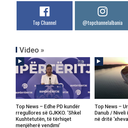
Top Channel
@topchannelalbania
Video »
Top News – Edhe PD kundër
Top News – Ur
rregullores së GJKKO. ‘Shkel
Danub / Niveli i 
Kushtetutën, të tërhiqet
në dritë ‘xheva
menjëherë vendimi’