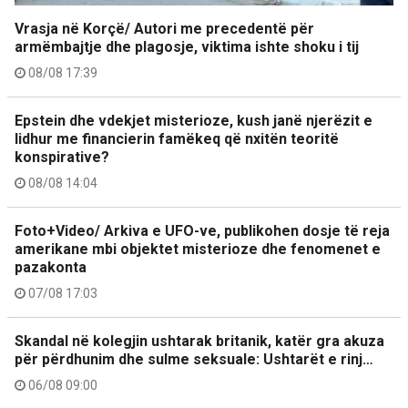
Vrasja në Korçë/ Autori me precedentë për
armëmbajtje dhe plagosje, viktima ishte shoku i tij
08/08 17:39
Epstein dhe vdekjet misterioze, kush janë njerëzit e
lidhur me financierin famëkeq që nxitën teoritë
konspirative?
08/08 14:04
Foto+Video/ Arkiva e UFO-ve, publikohen dosje të reja
amerikane mbi objektet misterioze dhe fenomenet e
pazakonta
07/08 17:03
Skandal në kolegjin ushtarak britanik, katër gra akuza
për përdhunim dhe sulme seksuale: Ushtarët e rinj…
06/08 09:00