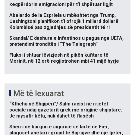
keqpërdorin emigracioni për t’i shpëtuar ligjit
Abelardo de la Espriela u mbështet nga Trump,
Uashingtoni planifikon t’i ofrojë 1 miliard dollarë
Kolumbisë pas zgjedhjes së presidentit të ri
Skandal/ E dashura e Infantinos u pagua nga UEFA,
pretendimi tronditës i “The Telegraph”
Fluksi i shtuar lëvizjesh në pikën kufitare të
Morinit, në 12 orë regjistrohen mbi 41 mijë hyrje
Më të lexuarat
“Kthehu në Shqipëri”/ Sulm racist në rrjetet
sociale ndaj gazetarit grek me origjinë shqiptare:
Je mysafir këtu, nuk duhet të flasësh
Sherri në burgun e sigurisë së lartë në Fier,
plagoset anëtari i grupit të Bajrajve dhe një tjetër,