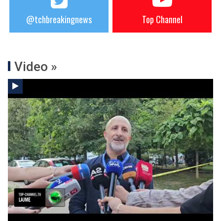
@tchbreakingnews
Top Channel
Video »