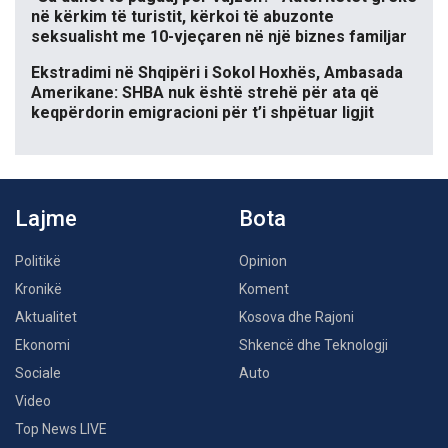
në kërkim të turistit, kërkoi të abuzonte
seksualisht me 10-vjeçaren në një biznes familjar
Ekstradimi në Shqipëri i Sokol Hoxhës, Ambasada
Amerikane: SHBA nuk është strehë për ata që
keqpërdorin emigracioni për t’i shpëtuar ligjit
Lajme
Bota
Politikë
Opinion
Kronikë
Koment
Aktualitet
Kosova dhe Rajoni
Ekonomi
Shkencë dhe Teknologji
Sociale
Auto
Video
Top News LIVE