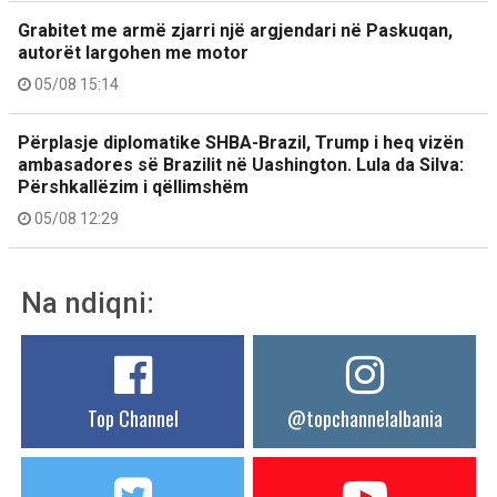
Grabitet me armë zjarri një argjendari në Paskuqan,
autorët largohen me motor
05/08 15:14
Përplasje diplomatike SHBA-Brazil, Trump i heq vizën
ambasadores së Brazilit në Uashington. Lula da Silva:
Përshkallëzim i qëllimshëm
05/08 12:29
Na ndiqni:
Top Channel
@topchannelalbania