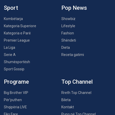
Sport
Pop News
Kombëtarja
Showbiz
Kategoria Superiore
Lifestyle
Kategoria e Parë
Fashion
Premier League
Shëndeti
La Liga
Dieta
Serie A
Receta gatimi
Shumësportësh
Sport Gossip
Programe
Top Channel
Big Brother VIP
Rreth Top Channel
Për’puthen
Bileta
Shqipëria LIVE
Kontakt
Fiks Fare
Puno në Top Channel