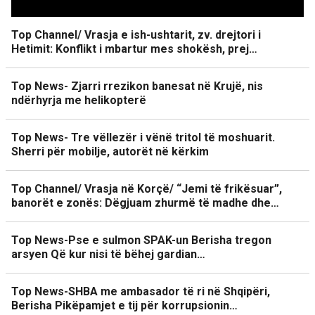
Top Channel/ Vrasja e ish-ushtarit, zv. drejtori i
Hetimit: Konflikt i mbartur mes shokësh, prej…
Top News- Zjarri rrezikon banesat në Krujë, nis
ndërhyrja me helikopterë
Top News- Tre vëllezër i vënë tritol të moshuarit.
Sherri për mobilje, autorët në kërkim
Top Channel/ Vrasja në Korçë/ “Jemi të frikësuar”,
banorët e zonës: Dëgjuam zhurmë të madhe dhe…
Top News-Pse e sulmon SPAK-un Berisha tregon
arsyen Që kur nisi të bëhej gardian…
Top News-SHBA me ambasador të ri në Shqipëri,
Berisha Pikëpamjet e tij për korrupsionin…