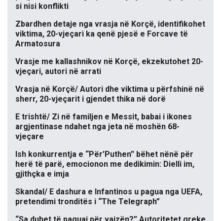
si nisi konflikti
Zbardhen detaje nga vrasja në Korçë, identifikohet
viktima, 20-vjeçari ka qenë pjesë e Forcave të
Armatosura
Vrasje me kallashnikov në Korçë, ekzekutohet 20-
vjeçari, autori në arrati
Vrasja në Korçë/ Autori dhe viktima u përfshinë në
sherr, 20-vjeçarit i gjendet thika në dorë
E trishtë/ Zi në familjen e Messit, babai i ikones
argjentinase ndahet nga jeta në moshën 68-
vjeçare
Ish konkurrentja e “Për’Puthen” bëhet nënë për
herë të parë, emocionon me dedikimin: Dielli im,
gjithçka e imja
Skandal/ E dashura e Infantinos u pagua nga UEFA,
pretendimi tronditës i “The Telegraph”
“Sa duhet të paguaj për vajzën?” Autoritetet greke