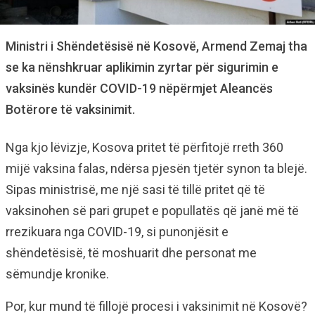
Ministri i Shëndetësisë në Kosovë, Armend Zemaj tha
se ka nënshkruar aplikimin zyrtar për sigurimin e
vaksinës kundër COVID-19 nëpërmjet Aleancës
Botërore të vaksinimit.
Nga kjo lëvizje, Kosova pritet të përfitojë rreth 360
mijë vaksina falas, ndërsa pjesën tjetër synon ta blejë.
Sipas ministrisë, me një sasi të tillë pritet që të
vaksinohen së pari grupet e popullatës që janë më të
rrezikuara nga COVID-19, si punonjësit e
shëndetësisë, të moshuarit dhe personat me
sëmundje kronike.
Por, kur mund të fillojë procesi i vaksinimit në Kosovë?