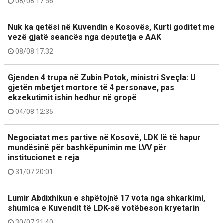
08/08 17:56
Nuk ka qetësi në Kuvendin e Kosovës, Kurti goditet me
vezë gjatë seancës nga deputetja e AAK
08/08 17:32
Gjenden 4 trupa në Zubin Potok, ministri Sveçla: U
gjetën mbetjet mortore të 4 personave, pas
ekzekutimit ishin hedhur në gropë
04/08 12:35
Negociatat mes partive në Kosovë, LDK lë të hapur
mundësinë për bashkëpunimin me LVV për
institucionet e reja
31/07 20:01
Lumir Abdixhikun e shpëtojnë 17 vota nga shkarkimi,
shumica e Kuvendit të LDK-së votëbeson kryetarin
30/07 21:40