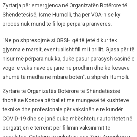
Zyrtarja për emergjenca në Organizatën Botërore të
Shëndetësisë, Isme Humolli, tha per VOA-n se ky
proces nuk mund të fillojë përpara pranverës.
“Ne po shpresojmë si OBSH që të jetë dikur tek
gjysma e marsit, eventualisht fillimi i prillit. Gjasa për të
nisur më përpara nuk ka, duke pasur parasysh sasinë e
vogël e vaksinave që janë në prodhim dhe kërkesave
shumë të mëdha në mbarë botën”, u shpreh Humolli.
Zyrtarë të Organizatës Botërore të Shëndetësisë
thonë se Kosova përballet me mungesë të kushteve
teknike dhe profesionale për vaksinën e re kundër
COVID-19 dhe se janë duke mbështetur autoritetet në
përgatitjen e terrenit për fillimin vaksinimit të
populates. Qytetarë të anketuar nga Zëri i Amerikës u