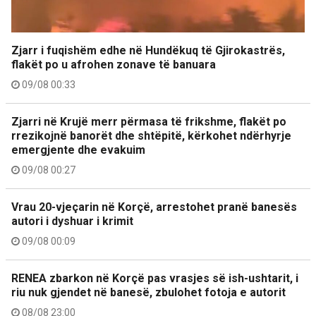
Zjarr i fuqishëm edhe në Hundëkuq të Gjirokastrës,
flakët po u afrohen zonave të banuara
09/08 00:33
Zjarri në Krujë merr përmasa të frikshme, flakët po
rrezikojnë banorët dhe shtëpitë, kërkohet ndërhyrje
emergjente dhe evakuim
09/08 00:27
Vrau 20-vjeçarin në Korçë, arrestohet pranë banesës
autori i dyshuar i krimit
09/08 00:09
RENEA zbarkon në Korçë pas vrasjes së ish-ushtarit, i
riu nuk gjendet në banesë, zbulohet fotoja e autorit
08/08 23:00