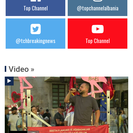
Top Channel
@topchannelalbania
@tchbreakingnews
Top Channel
Video »