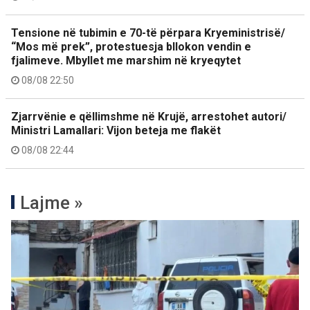
Tensione në tubimin e 70-të përpara Kryeministrisë/
“Mos më prek”, protestuesja bllokon vendin e
fjalimeve. Mbyllet me marshim në kryeqytet
08/08 22:50
Zjarrvënie e qëllimshme në Krujë, arrestohet autori/
Ministri Lamallari: Vijon beteja me flakët
08/08 22:44
Lajme »