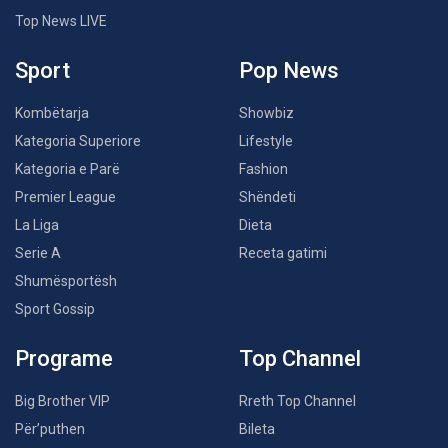
Top News LIVE
Sport
Pop News
Kombëtarja
Showbiz
Kategoria Superiore
Lifestyle
Kategoria e Parë
Fashion
Premier League
Shëndeti
La Liga
Dieta
Serie A
Receta gatimi
Shumësportësh
Sport Gossip
Programe
Top Channel
Big Brother VIP
Rreth Top Channel
Për’puthen
Bileta