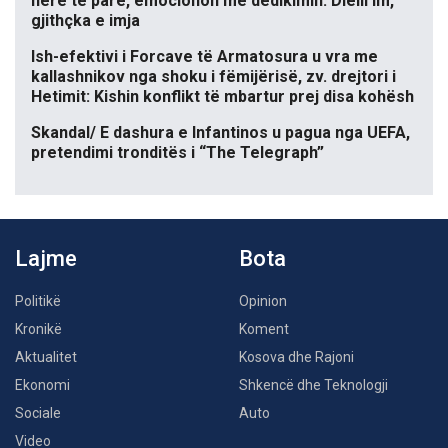
herë të parë, emocionon me dedikimin: Dielli im,
gjithçka e imja
Ish-efektivi i Forcave të Armatosura u vra me
kallashnikov nga shoku i fëmijërisë, zv. drejtori i
Hetimit: Kishin konflikt të mbartur prej disa kohësh
Skandal/ E dashura e Infantinos u pagua nga UEFA,
pretendimi tronditës i “The Telegraph”
Lajme
Bota
Politikë
Opinion
Kronikë
Koment
Aktualitet
Kosova dhe Rajoni
Ekonomi
Shkencë dhe Teknologji
Sociale
Auto
Video