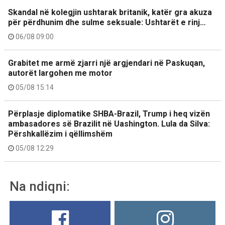
Skandal në kolegjin ushtarak britanik, katër gra akuza
për përdhunim dhe sulme seksuale: Ushtarët e rinj…
06/08 09:00
Grabitet me armë zjarri një argjendari në Paskuqan,
autorët largohen me motor
05/08 15:14
Përplasje diplomatike SHBA-Brazil, Trump i heq vizën
ambasadores së Brazilit në Uashington. Lula da Silva:
Përshkallëzim i qëllimshëm
05/08 12:29
Na ndiqni: