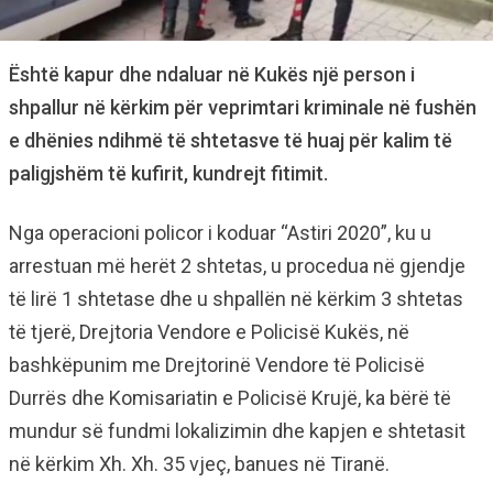
Është kapur dhe ndaluar në Kukës një person i
shpallur në kërkim për veprimtari kriminale në fushën
e dhënies ndihmë të shtetasve të huaj për kalim të
paligjshëm të kufirit, kundrejt fitimit.
Nga operacioni policor i koduar “Astiri 2020”, ku u
arrestuan më herët 2 shtetas, u procedua në gjendje
të lirë 1 shtetase dhe u shpallën në kërkim 3 shtetas
të tjerë, Drejtoria Vendore e Policisë Kukës, në
bashkëpunim me Drejtorinë Vendore të Policisë
Durrës dhe Komisariatin e Policisë Krujë, ka bërë të
mundur së fundmi lokalizimin dhe kapjen e shtetasit
në kërkim Xh. Xh. 35 vjeç, banues në Tiranë.