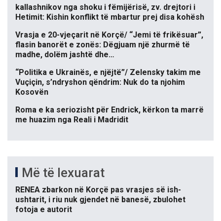
kallashnikov nga shoku i fëmijërisë, zv. drejtori i
Hetimit: Kishin konflikt të mbartur prej disa kohësh
Vrasja e 20-vjeçarit në Korçë/ “Jemi të frikësuar”,
flasin banorët e zonës: Dëgjuam një zhurmë të
madhe, dolëm jashtë dhe…
“Politika e Ukrainës, e njëjtë”/ Zelensky takim me
Vuçiçin, s’ndryshon qëndrim: Nuk do ta njohim
Kosovën
Roma e ka seriozisht për Endrick, kërkon ta marrë
me huazim nga Reali i Madridit
Më të lexuarat
RENEA zbarkon në Korçë pas vrasjes së ish-
ushtarit, i riu nuk gjendet në banesë, zbulohet
fotoja e autorit