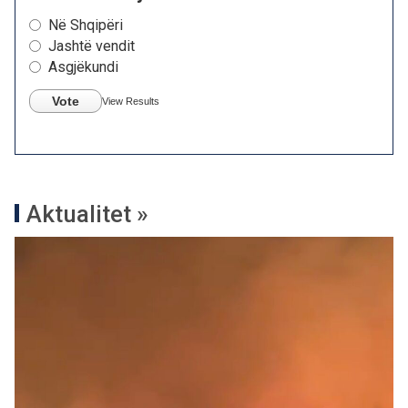
Në Shqipëri
Jashtë vendit
Asgjëkundi
Vote
View Results
Aktualitet »