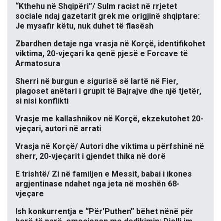
“Kthehu në Shqipëri”/ Sulm racist në rrjetet
sociale ndaj gazetarit grek me origjinë shqiptare:
Je mysafir këtu, nuk duhet të flasësh
Zbardhen detaje nga vrasja në Korçë, identifikohet
viktima, 20-vjeçari ka qenë pjesë e Forcave të
Armatosura
Sherri në burgun e sigurisë së lartë në Fier,
plagoset anëtari i grupit të Bajrajve dhe një tjetër,
si nisi konflikti
Vrasje me kallashnikov në Korçë, ekzekutohet 20-
vjeçari, autori në arrati
Vrasja në Korçë/ Autori dhe viktima u përfshinë në
sherr, 20-vjeçarit i gjendet thika në dorë
E trishtë/ Zi në familjen e Messit, babai i ikones
argjentinase ndahet nga jeta në moshën 68-
vjeçare
Ish konkurrentja e “Për’Puthen” bëhet nënë për