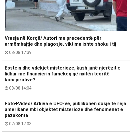
Vrasja në Korçë/ Autori me precedentë për
armëmbajtje dhe plagosje, viktima ishte shoku i tij
08/08 17:39
Epstein dhe vdekjet misterioze, kush janë njerëzit e
lidhur me financierin famëkeq që nxitën teoritë
konspirative?
08/08 14:04
Foto+Video/ Arkiva e UFO-ve, publikohen dosje të reja
amerikane mbi objektet misterioze dhe fenomenet e
pazakonta
07/08 17:03