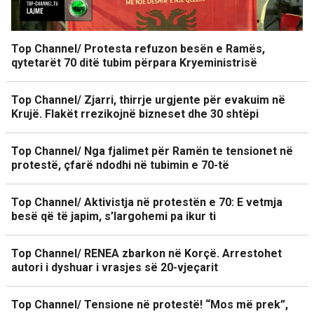
Top Channel/ Protesta refuzon besën e Ramës,
qytetarët 70 ditë tubim përpara Kryeministrisë
Top Channel/ Zjarri, thirrje urgjente për evakuim në
Krujë. Flakët rrezikojnë bizneset dhe 30 shtëpi
Top Channel/ Nga fjalimet për Ramën te tensionet në
protestë, çfarë ndodhi në tubimin e 70-të
Top Channel/ Aktivistja në protestën e 70: E vetmja
besë që të japim, s’largohemi pa ikur ti
Top Channel/ RENEA zbarkon në Korçë. Arrestohet
autori i dyshuar i vrasjes së 20-vjeçarit
Top Channel/ Tensione në protestë! “Mos më prek”,