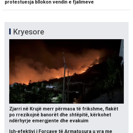
protestuesja bllokon vendin e fjalimeve
Kryesore
Zjarri në Krujë merr përmasa të frikshme, flakët
po rrezikojnë banorët dhe shtëpitë, kërkohet
ndërhyrje emergjente dhe evakuim
Ish-efektivi i Forcave të Armatosura u vra me