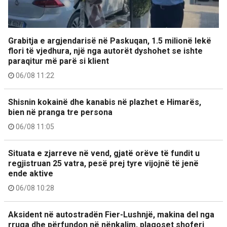
Grabitja e argjendarisë në Paskuqan, 1.5 milionë lekë
flori të vjedhura, një nga autorët dyshohet se ishte
paraqitur më parë si klient
06/08 11:22
Shisnin kokainë dhe kanabis në plazhet e Himarës,
bien në pranga tre persona
06/08 11:05
Situata e zjarreve në vend, gjatë orëve të fundit u
regjistruan 25 vatra, pesë prej tyre vijojnë të jenë
ende aktive
06/08 10:28
Aksident në autostradën Fier-Lushnjë, makina del nga
rruga dhe përfundon në nënkalim, plagoset shoferi