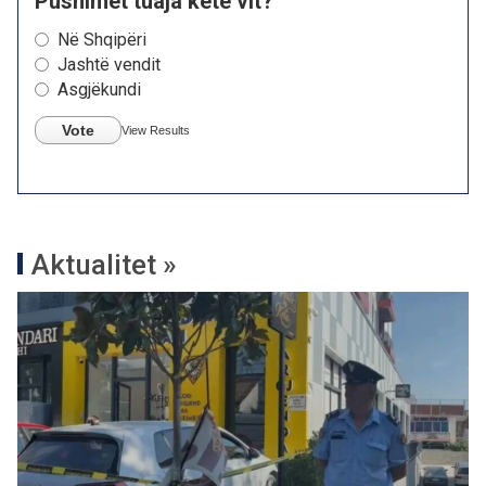
Pushimet tuaja këtë vit?
Në Shqipëri
Jashtë vendit
Asgjëkundi
Vote
View Results
Aktualitet »