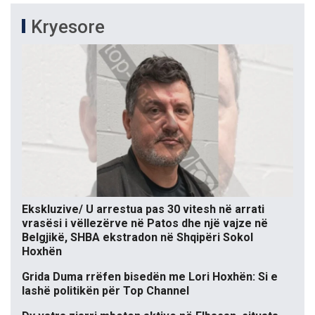
Kryesore
Ekskluzive/ U arrestua pas 30 vitesh në arrati
vrasësi i vëllezërve në Patos dhe një vajze në
Belgjikë, SHBA ekstradon në Shqipëri Sokol
Hoxhën
Grida Duma rrëfen bisedën me Lori Hoxhën: Si e
lashë politikën për Top Channel