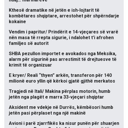
Kthesë dramatike në jetën e ish-lojtarit të
kombëtares shqiptare, arrestohet për shpërndarje
kokaine
Vendim i papritur/ Prindërit e 14-vjeçares së vrarë
nën masa të rrepta sigurie, i ndalohet t’i afrohen
familjes së autorit
SHBA pezullon importet e avokados nga Meksika,
alarm për sigurinë pas arrestimit të drejtuesve të
krimit të organizuar
E kryer/ Reali “thyen” arkën, transferon për 140
milionë euro yllin që kërkoi gjatë gjithë merkatos
Tragjedi në Itali/ Makina përplas motorin, humb
jetën nga plagët e marra 33-vjeçari shqiptar
Aksident me vdekje në Durrës, këmbësori humb
jetën pasi përplaset nga një makinë
Avioni i parë zjarrfikës ka nisur punën për shuarjen