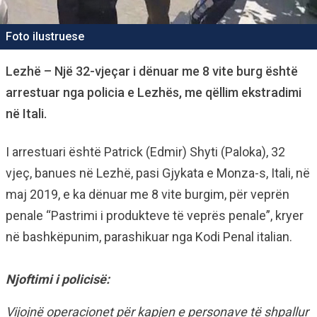
Foto ilustruese
Lezhë – Një 32-vjeçar i dënuar me 8 vite burg është
arrestuar nga policia e Lezhës, me qëllim ekstradimi
në Itali.
I arrestuari është Patrick (Edmir) Shyti (Paloka), 32
vjeç, banues në Lezhë, pasi Gjykata e Monza-s, Itali, në
maj 2019, e ka dënuar me 8 vite burgim, për veprën
penale “Pastrimi i produkteve të veprës penale”, kryer
në bashkëpunim, parashikuar nga Kodi Penal italian.
Njoftimi i policisë:
Vijojnë operacionet për kapjen e personave të shpallur