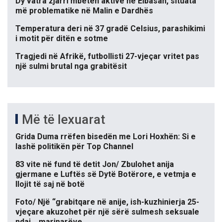
Dy vatra zjarri mbeten aktive në Elbasan, situata
më problematike në Malin e Dardhës
Temperatura deri në 37 gradë Celsius, parashikimi
i motit për ditën e sotme
Tragjedi në Afrikë, futbollisti 27-vjeçar vritet pas
një sulmi brutal nga grabitësit
Më të lexuarat
Grida Duma rrëfen bisedën me Lori Hoxhën: Si e
lashë politikën për Top Channel
83 vite në fund të detit Jon/ Zbulohet anija
gjermane e Luftës së Dytë Botërore, e vetmja e
llojit të saj në botë
Foto/ Një “grabitqare në anije, ish-kuzhinierja 25-
vjeçare akuzohet për një sërë sulmesh seksuale
ndaj… marinarëve