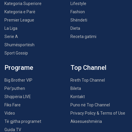
Kategoria Superiore
Lifestyle
Kategoria e Parë
Fashion
Premier League
Shëndeti
La Liga
Dieta
Serie A
Receta gatimi
Shumësportësh
Sport Gossip
Programe
Top Channel
Big Brother VIP
Rreth Top Channel
Për’puthen
Bileta
Shqipëria LIVE
Kontakt
Fiks Fare
Puno në Top Channel
Video
Privacy Policy & Terms of Use
Të gjitha programet
Aksesueshmëria
Guida TV