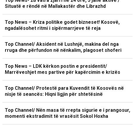
Top News- 28 vatra zjarri në 24 orë, 5 janë aktive /
Situatë e rëndë në Mallakastër dhe Librazhd
Top News – Kriza politike godet bizneset! Kosovë,
ngadalësohet ritmi i sipërmarrjeve të reja
Top Channel/ Aksident në Lushnjë, makina del nga
rruga dhe përfundon në nënkalim, plagoset shoferi
Top News – LDK kërkon postin e presidentit/
Marrëveshjet mes partive për kapërcimin e krizës
Top Channel/ Protestë para Kuvendit të Kosovës në
nisje të seancës: Hiqni ligjin për shtetësinë
Top Channel/ Nën masa të rrepta sigurie e i prangosur,
momenti ekstradimit të vrasësit Sokol Hoxha