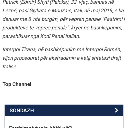
Patrick (Edmir) Shyti (Paloka), 32 vjeç, banues në
Lezhë, pasi Gjykata e Monza-s, Itali, në maj 2019, e ka
dënuar me 8 vite burgim, për veprën penale “Pastrimi i
produkteve të veprës penale”, kryer në bashkëpunim,
parashikuar nga Kodi Penal italian.
Interpol Tirana, në bashkëpunim me Interpol Romën,
vijon procedurat për ekstradimin e këtij shtetasi drejt
Italisë.
Top Channel
SONDAZH