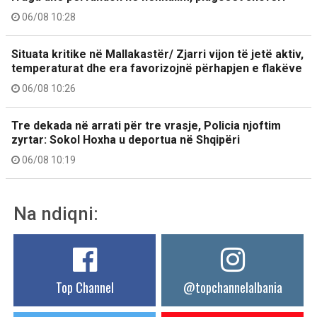
06/08 10:28
Situata kritike në Mallakastër/ Zjarri vijon të jetë aktiv,
temperaturat dhe era favorizojnë përhapjen e flakëve
06/08 10:26
Tre dekada në arrati për tre vrasje, Policia njoftim
zyrtar: Sokol Hoxha u deportua në Shqipëri
06/08 10:19
Na ndiqni:
Top Channel
@topchannelalbania