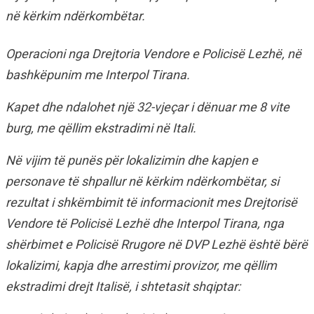
në kërkim ndërkombëtar.
Operacioni nga Drejtoria Vendore e Policisë Lezhë, në
bashkëpunim me Interpol Tirana.
Kapet dhe ndalohet një 32-vjeçar i dënuar me 8 vite
burg, me qëllim ekstradimi në Itali.
Në vijim të punës për lokalizimin dhe kapjen e
personave të shpallur në kërkim ndërkombëtar, si
rezultat i shkëmbimit të informacionit mes Drejtorisë
Vendore të Policisë Lezhë dhe Interpol Tirana, nga
shërbimet e Policisë Rrugore në DVP Lezhë është bërë
lokalizimi, kapja dhe arrestimi provizor, me qëllim
ekstradimi drejt Italisë, i shtetasit shqiptar: