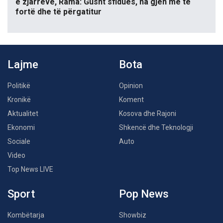
e zjarreve, Rama: Gusht sfidues, na gjen më të
fortë dhe të përgatitur
Lajme
Bota
Politikë
Opinion
Kronikë
Koment
Aktualitet
Kosova dhe Rajoni
Ekonomi
Shkencë dhe Teknologji
Sociale
Auto
Video
Top News LIVE
Sport
Pop News
Kombëtarja
Showbiz