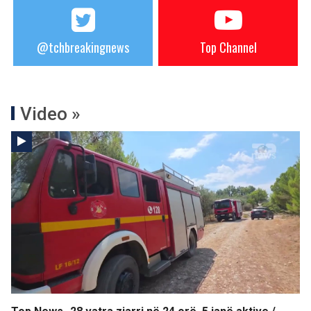
@tchbreakingnews
Top Channel
Video »