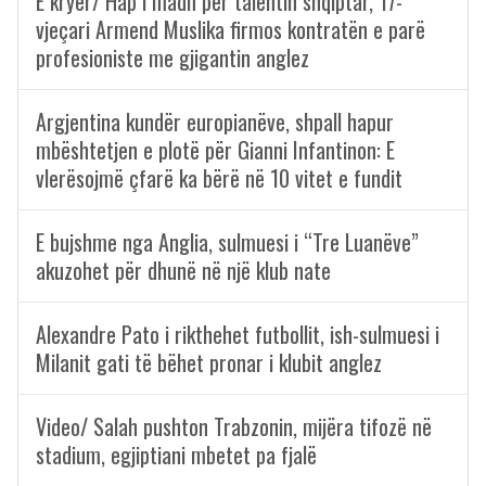
E kryer/ Hap i madh për talentin shqiptar, 17-
vjeçari Armend Muslika firmos kontratën e parë
profesioniste me gjigantin anglez
Argjentina kundër europianëve, shpall hapur
mbështetjen e plotë për Gianni Infantinon: E
vlerësojmë çfarë ka bërë në 10 vitet e fundit
E bujshme nga Anglia, sulmuesi i “Tre Luanëve”
akuzohet për dhunë në një klub nate
Alexandre Pato i rikthehet futbollit, ish-sulmuesi i
Milanit gati të bëhet pronar i klubit anglez
Video/ Salah pushton Trabzonin, mijëra tifozë në
stadium, egjiptiani mbetet pa fjalë