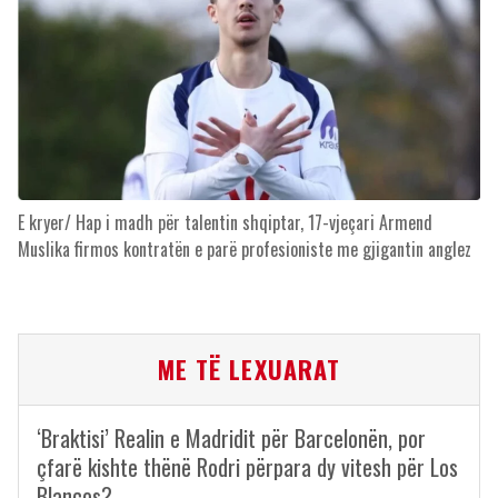
E kryer/ Hap i madh për talentin shqiptar, 17-vjeçari Armend
Muslika firmos kontratën e parë profesioniste me gjigantin anglez
ME TË LEXUARAT
‘Braktisi’ Realin e Madridit për Barcelonën, por
çfarë kishte thënë Rodri përpara dy vitesh për Los
Blancos?