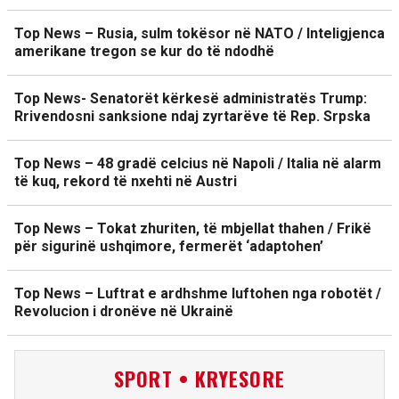
Top News – Rusia, sulm tokësor në NATO / Inteligjenca
amerikane tregon se kur do të ndodhë
Top News- Senatorët kërkesë administratës Trump:
Rrivendosni sanksione ndaj zyrtarëve të Rep. Srpska
Top News – 48 gradë celcius në Napoli / Italia në alarm
të kuq, rekord të nxehti në Austri
Top News – Tokat zhuriten, të mbjellat thahen / Frikë
për sigurinë ushqimore, fermerët ‘adaptohen’
Top News – Luftrat e ardhshme luftohen nga robotët /
Revolucion i dronëve në Ukrainë
SPORT • KRYESORE