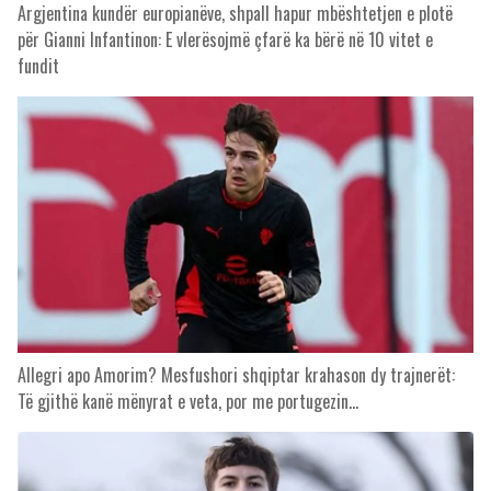
Argjentina kundër europianëve, shpall hapur mbështetjen e plotë
për Gianni Infantinon: E vlerësojmë çfarë ka bërë në 10 vitet e
fundit
Allegri apo Amorim? Mesfushori shqiptar krahason dy trajnerët:
Të gjithë kanë mënyrat e veta, por me portugezin…