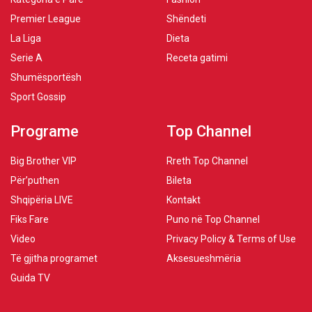
Premier League
Shëndeti
La Liga
Dieta
Serie A
Receta gatimi
Shumësportësh
Sport Gossip
Programe
Top Channel
Big Brother VIP
Rreth Top Channel
Për’puthen
Bileta
Shqipëria LIVE
Kontakt
Fiks Fare
Puno në Top Channel
Video
Privacy Policy & Terms of Use
Të gjitha programet
Aksesueshmëria
Guida TV