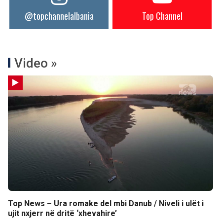
@topchannelalbania
Top Channel
Video »
Top News – Ura romake del mbi Danub / Niveli i ulët i
ujit nxjerr në dritë ‘xhevahire’