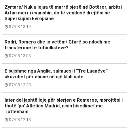
Zyrtare/ Nuk u lejua të marrë pjesë në Botëror, arbitri
Artan merr revanshin, do të vendosë drejtësi në
Superkupën Evropiane
07/08 13:19
Rodri, Romero dhe jo vetëm/ Çfarë po ndodh me
transferimet e futbollistëve?
07/08 13:03
E bujshme nga Anglia, sulmuesi i “Tre Luanëve”
akuzohet për dhunë në një klub nate
07/08 12:33
Inter del jashtë loje për blerjen e Romeros, mbrojtësi i
thotë ‘po’ Atletico Madrid, nisin bisedimet me
Tottenham
07/08 12:13