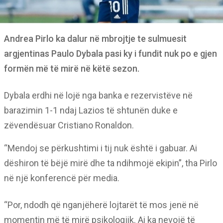
Andrea Pirlo ka dalur në mbrojtje te sulmuesit
argjentinas Paulo Dybala pasi ky i fundit nuk po e gjen
formën më të mirë në këtë sezon.
Dybala erdhi në lojë nga banka e rezervistëve në
barazimin 1-1 ndaj Lazios të shtunën duke e
zëvendësuar Cristiano Ronaldon.
“Mendoj se përkushtimi i tij nuk është i gabuar. Ai
dëshiron të bëjë mirë dhe ta ndihmojë ekipin”, tha Pirlo
në një konferencë për media.
“Por, ndodh që nganjëherë lojtarët të mos jenë në
momentin më të mirë psikologjik. Ai ka nevojë të