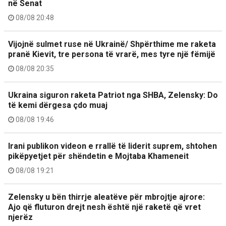
në Senat
08/08 20:48
Vijojnë sulmet ruse në Ukrainë/ Shpërthime me raketa
pranë Kievit, tre persona të vrarë, mes tyre një fëmijë
08/08 20:35
Ukraina siguron raketa Patriot nga SHBA, Zelensky: Do
të kemi dërgesa çdo muaj
08/08 19:46
Irani publikon videon e rrallë të liderit suprem, shtohen
pikëpyetjet për shëndetin e Mojtaba Khameneit
08/08 19:21
Zelensky u bën thirrje aleatëve për mbrojtje ajrore:
Ajo që fluturon drejt nesh është një raketë që vret
njerëz