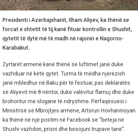
Presidenti i Azerbajxhanit, Ilham Aliyev, ka thënë se
forcat e shtetit të tij kanë fituar kontrollin e Shushit,
qytetit të dytë më të madh në rajonin e Nagorno-
Karabakut.
Zyrtarët armenë kanë thënë se luftimet janë duke
vazhduar në këtë qytet. Turma të mëdha njerëzish
janë mbledhur në Baku për të festuar, pas deklaratës
së Aliyevit më 8 nëntor, duke valëvitur flamuj dhe duke
brohoritur me slogane të ndryshme. Përfaqësuesi i
Ministrisë së Mbrojtjes armene, Artsrun Hovhannisyan
ka thënë në një postim në Facebook se “beteja në
Shushi vazhdon, prisni dhe besojuni trupave tanë”.