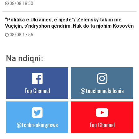
08/08 18:50
“Politika e Ukrainës, e njëjtë”/ Zelensky takim me
Vuçiçin, s’ndryshon qëndrim: Nuk do ta njohim Kosovën
08/08 17:56
Na ndiqni:
Top Channel
@topchannelalbania
@tchbreakingnews
Top Channel