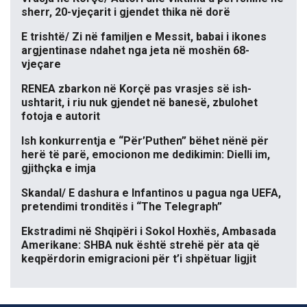
sherr, 20-vjeçarit i gjendet thika në dorë
E trishtë/ Zi në familjen e Messit, babai i ikones
argjentinase ndahet nga jeta në moshën 68-
vjeçare
RENEA zbarkon në Korçë pas vrasjes së ish-
ushtarit, i riu nuk gjendet në banesë, zbulohet
fotoja e autorit
Ish konkurrentja e “Për’Puthen” bëhet nënë për
herë të parë, emocionon me dedikimin: Dielli im,
gjithçka e imja
Skandal/ E dashura e Infantinos u pagua nga UEFA,
pretendimi tronditës i “The Telegraph”
Ekstradimi në Shqipëri i Sokol Hoxhës, Ambasada
Amerikane: SHBA nuk është strehë për ata që
keqpërdorin emigracioni për t’i shpëtuar ligjit