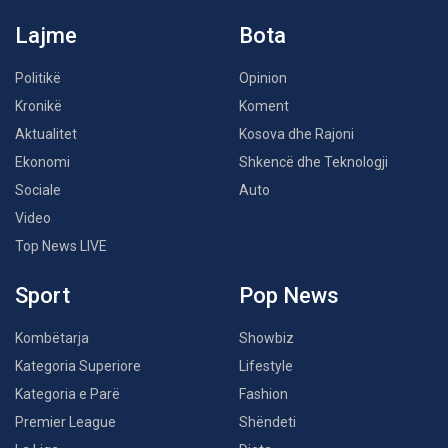
Lajme
Bota
Politikë
Opinion
Kronikë
Koment
Aktualitet
Kosova dhe Rajoni
Ekonomi
Shkencë dhe Teknologji
Sociale
Auto
Video
Top News LIVE
Sport
Pop News
Kombëtarja
Showbiz
Kategoria Superiore
Lifestyle
Kategoria e Parë
Fashion
Premier League
Shëndeti