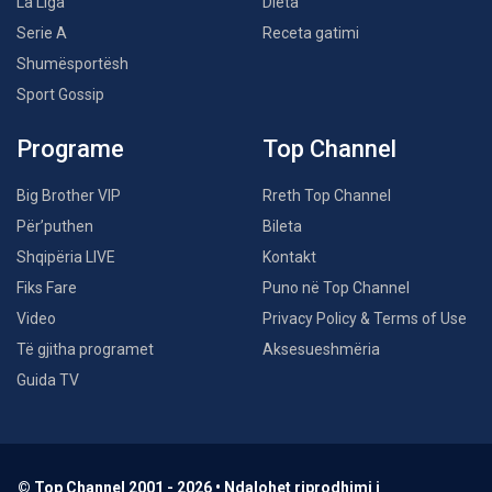
La Liga
Dieta
Serie A
Receta gatimi
Shumësportësh
Sport Gossip
Programe
Top Channel
Big Brother VIP
Rreth Top Channel
Për’puthen
Bileta
Shqipëria LIVE
Kontakt
Fiks Fare
Puno në Top Channel
Video
Privacy Policy & Terms of Use
Të gjitha programet
Aksesueshmëria
Guida TV
© Top Channel 2001 - 2026 • Ndalohet riprodhimi i