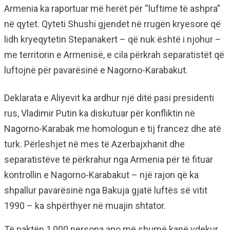
Armenia ka raportuar më herët për “luftime të ashpra”
në qytet. Qyteti Shushi gjendet në rrugën kryesore që
lidh kryeqytetin Stepanakert – që nuk është i njohur –
me territorin e Armenisë, e cila përkrah separatistët që
luftojnë për pavarësinë e Nagorno-Karabakut.
Deklarata e Aliyevit ka ardhur një ditë pasi presidenti
rus, Vladimir Putin ka diskutuar për konfliktin në
Nagorno-Karabak me homologun e tij francez dhe atë
turk. Përleshjet në mes të Azerbajxhanit dhe
separatistëve të përkrahur nga Armenia për të fituar
kontrollin e Nagorno-Karabakut – një rajon që ka
shpallur pavarësinë nga Bakuja gjatë luftës së vitit
1990 – ka shpërthyer në muajin shtator.
Të paktën 1,000 persona apo më shumë kanë vdekur