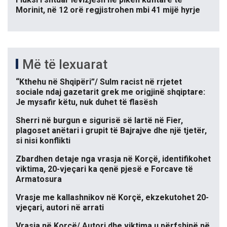
Morinit, në 12 orë regjistrohen mbi 41 mijë hyrje
Më të lexuarat
“Kthehu në Shqipëri”/ Sulm racist në rrjetet
sociale ndaj gazetarit grek me origjinë shqiptare:
Je mysafir këtu, nuk duhet të flasësh
Sherri në burgun e sigurisë së lartë në Fier,
plagoset anëtari i grupit të Bajrajve dhe një tjetër,
si nisi konflikti
Zbardhen detaje nga vrasja në Korçë, identifikohet
viktima, 20-vjeçari ka qenë pjesë e Forcave të
Armatosura
Vrasje me kallashnikov në Korçë, ekzekutohet 20-
vjeçari, autori në arrati
Vrasja në Korçë/ Autori dhe viktima u përfshinë në