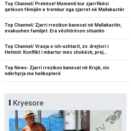
Top Channel/ Prekëse! Momenti kur zjarrfikësi
qetëson fëmijën e trembur nga zjarret në Mallakastër
Top Channel/ Zjarri rrezikon banesat në Mallakastër,
evakuohen familjet. Era vështirëson situatën
Top Channel/ Vrasja e ish-ushtarit, zv. drejtori i
Hetimit: Konflikt i mbartur mes shokësh, prej…
Top News- Zjarri rrezikon banesat në Krujë, nis
ndërhyrja me helikopterë
Kryesore