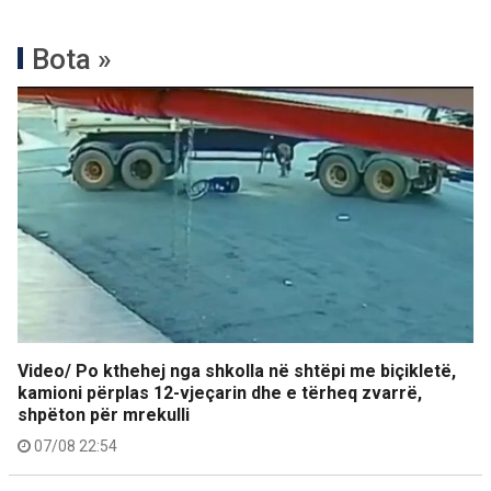
Bota »
Video/ Po kthehej nga shkolla në shtëpi me biçikletë,
kamioni përplas 12-vjeçarin dhe e tërheq zvarrë,
shpëton për mrekulli
07/08 22:54