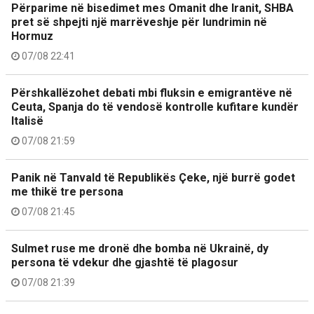
Përparime në bisedimet mes Omanit dhe Iranit, SHBA
pret së shpejti një marrëveshje për lundrimin në
Hormuz
07/08 22:41
Përshkallëzohet debati mbi fluksin e emigrantëve në
Ceuta, Spanja do të vendosë kontrolle kufitare kundër
Italisë
07/08 21:59
Panik në Tanvald të Republikës Çeke, një burrë godet
me thikë tre persona
07/08 21:45
Sulmet ruse me dronë dhe bomba në Ukrainë, dy
persona të vdekur dhe gjashtë të plagosur
07/08 21:39