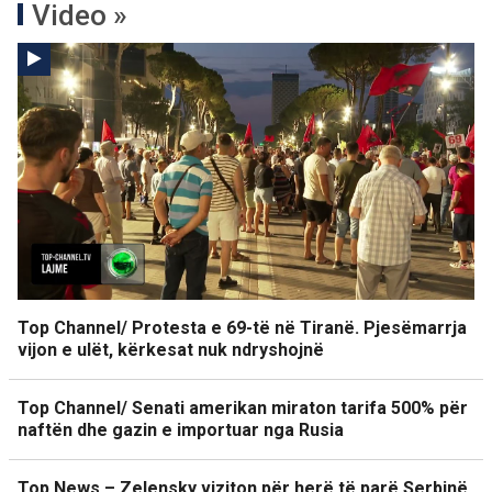
Video »
Top Channel/ Protesta e 69-të në Tiranë. Pjesëmarrja
vijon e ulët, kërkesat nuk ndryshojnë
Top Channel/ Senati amerikan miraton tarifa 500% për
naftën dhe gazin e importuar nga Rusia
Top News – Zelensky viziton për herë të parë Serbinë.