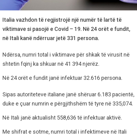
Italia vazhdon të regjistrojë një numër të lartë të
viktimave si pasojë e Covid – 19. Në 24 orët e fundit,
në Itali kanë ndërruar jetë 331 persona.
Ndërsa, numri total i viktimave për shkak të virusit në
shtetin fqinj ka shkuar në 41 394 njerëz.
Në 24 orët e fundit janë infektuar 32.616 persona.
Sipas autoriteteve italiane janë shëruar 6.183 pacientë,
duke e çuar numrin e përgjithshëm të tyre në 335,074.
Në Itali janë aktualisht 558,636 të infektuar aktivë.
Me shifrat e sotme, numri total i infektimeve në Itali