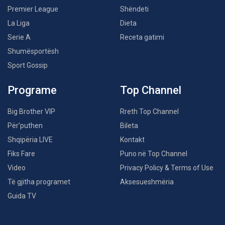
Premier League
Shëndeti
La Liga
Dieta
Serie A
Receta gatimi
Shumësportësh
Sport Gossip
Programe
Top Channel
Big Brother VIP
Rreth Top Channel
Për’puthen
Bileta
Shqipëria LIVE
Kontakt
Fiks Fare
Puno në Top Channel
Video
Privacy Policy & Terms of Use
Të gjitha programet
Aksesueshmëria
Guida TV