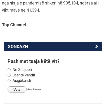
nga nisja e pandemisë shkon në 935,104, ndërsa ai i
viktimave në 41,394.
Top Channel
SONDAZH
Pushimet tuaja këtë vit?
Në Shqipëri
Jashtë vendit
Asgjëkundi
Vote
View Results