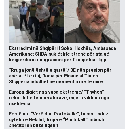
Ekstradimi në Shqipëri i Sokol Hoxhës, Ambasada
Amerikane: SHBA nuk është strehë për ata që
keqpërdorin emigracioni për t’i shpëtuar ligjit
“Rruga jonë është e qartë”/ BE nën presion për
anëtarët e rinj, Rama për Financial Times:
Shqipëria ndodhet në momentin më të mirë
Europa digjet nga vapa ekstreme/ “Thyhen”
rekordet e temperaturave, mijëra viktima nga
nxehtësia
Festë me “Verë dhe Portokalle”, humori ndez
qytetin e Belshit, trupa e “Portokalli” mbush
shëtitoren buzë liqenit