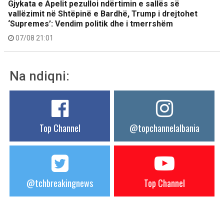
Gjykata e Apelit pezulloi ndërtimin e sallës së
vallëzimit në Shtëpinë e Bardhë, Trump i drejtohet
‘Supremes’: Vendim politik dhe i tmerrshëm
07/08 21:01
Na ndiqni:
Top Channel
@topchannelalbania
@tchbreakingnews
Top Channel