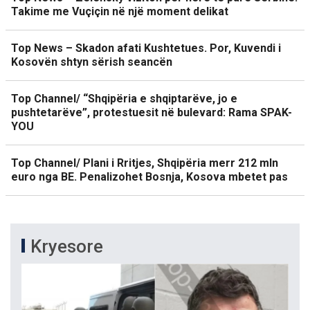
Takime me Vuçiçin në një moment delikat
Top News – Skadon afati Kushtetues. Por, Kuvendi i
Kosovën shtyn sërish seancën
Top Channel/ “Shqipëria e shqiptarëve, jo e
pushtetarëve”, protestuesit në bulevard: Rama SPAK-
YOU
Top Channel/ Plani i Rritjes, Shqipëria merr 212 mln
euro nga BE. Penalizohet Bosnja, Kosova mbetet pas
Kryesore