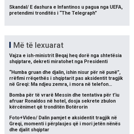
Skandal/ E dashura e Infantinos u pagua nga UEFA,
pretendimi tronditës i “The Telegraph”
Më të lexuarat
Vajza e ish-ministrit Beqaj heq dorë nga shtetësia
shqiptare, dekreti miratohet nga Presidenti
“Humba gruan dhe djalin, ishin nisur për në punë”,
rrëfimi rrëqethës i shqiptarit pas aksidentit tragjik
në Greqi: Ma ndjeu zemra, i mora në telefon…
Bomba për të vrarë Messin dhe tentativa për t’iu
afruar Ronaldos në hotel, dosja sekrete zbulon
kërcënimet që tronditën Botërorin
Foto+Video/ Dalin pamjet e aksidentit tragjik në
Greqi, momenti i përplasjes që i mori jetën nënës
dhe djalit shqiptar