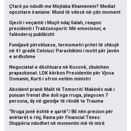
Çfarë po ndodh me Mojtaba Khamenein? Mediat
opozitare iraniane: Mund të vdesë në çdo moment
Gjesti i veçantë i Muçit ndaj Salah, reagon
presidenti i Trabzonsporit: Më emocionoi, e
falënderoj publikisht
Fundjavë përvëluese, termometri pritet të shkojë
në 41 gradë Celsius/ Parashikimi i motit për javën
e ardhshme
Negociatat e dështuara në Kosovë, zbulohen
prapaskenat. LDK kërkon Presidentin për Vjosa
Osmanin, Kurti i ofron vetëm ministri
Aksident pranë Malit të Tomorrit/ Makinës nuk i
punuan frenat dhe doli nga rruga, plagosen 7
persona, dy në gjendje të rëndë te Trauma
“Rruga jonë është e qartë”/ BE nën presion për
anëtarët e rinj, Rama për Financial Times:
Shqipëria ndodhet në momentin më të mirë