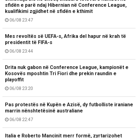
sfidën e parë ndaj Hibernian në Conference League,
kualifikimi zgjidhet në sfidën e kthimit
06/08 23:47
Mes revoltës së UEFA-s, Afrika del hapur në krah të
presidentit të FIFA-s
06/08 23:44
Drita nuk gabon në Conference League, kampionët e
Kosovës mposhtin Tri Fiori dhe prekin raundin e
playoffit
06/08 23:20
Pas protestës në Kupën e Azisë, dy futbolliste iraniane
marrin nënshtetësinë australiane
06/08 22:47
Italia e Roberto Mancinit merr formë, zyrtarizohet