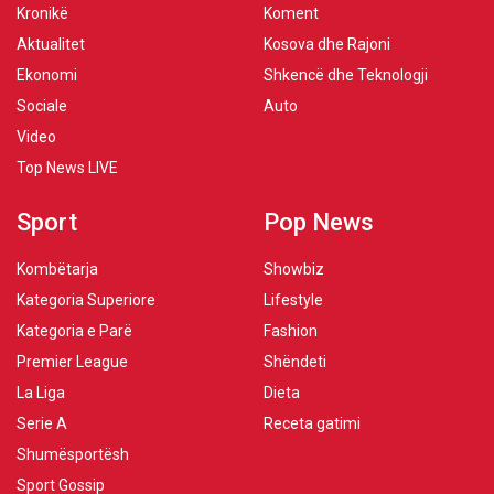
Kronikë
Koment
Aktualitet
Kosova dhe Rajoni
Ekonomi
Shkencë dhe Teknologji
Sociale
Auto
Video
Top News LIVE
Sport
Pop News
Kombëtarja
Showbiz
Kategoria Superiore
Lifestyle
Kategoria e Parë
Fashion
Premier League
Shëndeti
La Liga
Dieta
Serie A
Receta gatimi
Shumësportësh
Sport Gossip