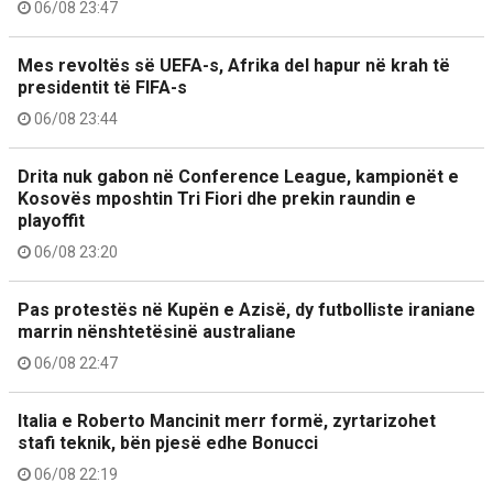
06/08 23:47
Mes revoltës së UEFA-s, Afrika del hapur në krah të
presidentit të FIFA-s
06/08 23:44
Drita nuk gabon në Conference League, kampionët e
Kosovës mposhtin Tri Fiori dhe prekin raundin e
playoffit
06/08 23:20
Pas protestës në Kupën e Azisë, dy futbolliste iraniane
marrin nënshtetësinë australiane
06/08 22:47
Italia e Roberto Mancinit merr formë, zyrtarizohet
stafi teknik, bën pjesë edhe Bonucci
06/08 22:19