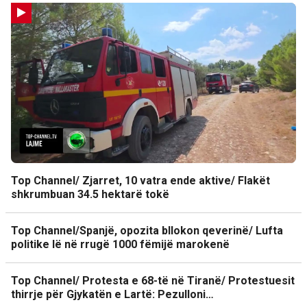
Top Channel/ Zjarret, 10 vatra ende aktive/ Flakët
shkrumbuan 34.5 hektarë tokë
Top Channel/Spanjë, opozita bllokon qeverinë/ Lufta
politike lë në rrugë 1000 fëmijë marokenë
Top Channel/ Protesta e 68-të në Tiranë/ Protestuesit
thirrje për Gjykatën e Lartë: Pezulloni…