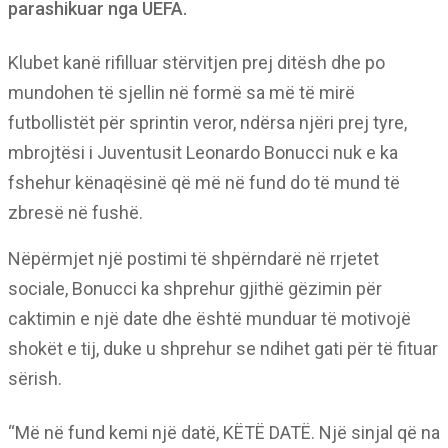
parashikuar nga UEFA.
Klubet kanë rifilluar stërvitjen prej ditësh dhe po
mundohen të sjellin në formë sa më të mirë
futbollistët për sprintin veror, ndërsa njëri prej tyre,
mbrojtësi i Juventusit Leonardo Bonucci nuk e ka
fshehur kënaqësinë që më në fund do të mund të
zbresë në fushë.
Nëpërmjet një postimi të shpërndarë në rrjetet
sociale, Bonucci ka shprehur gjithë gëzimin për
caktimin e një date dhe është munduar të motivojë
shokët e tij, duke u shprehur se ndihet gati për të fituar
sërish.
“Më në fund kemi një datë, KËTË DATË. Një sinjal që na