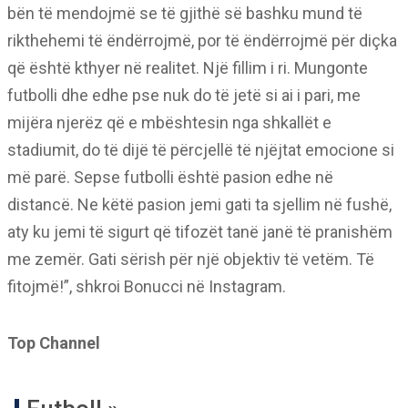
bën të mendojmë se të gjithë së bashku mund të
rikthehemi të ëndërrojmë, por të ëndërrojmë për diçka
që është kthyer në realitet. Një fillim i ri. Mungonte
futbolli dhe edhe pse nuk do të jetë si ai i pari, me
mijëra njerëz që e mbështesin nga shkallët e
stadiumit, do të dijë të përcjellë të njëjtat emocione si
më parë. Sepse futbolli është pasion edhe në
distancë. Ne këtë pasion jemi gati ta sjellim në fushë,
aty ku jemi të sigurt që tifozët tanë janë të pranishëm
me zemër. Gati sërish për një objektiv të vetëm. Të
fitojmë!”, shkroi Bonucci në Instagram.
Top Channel