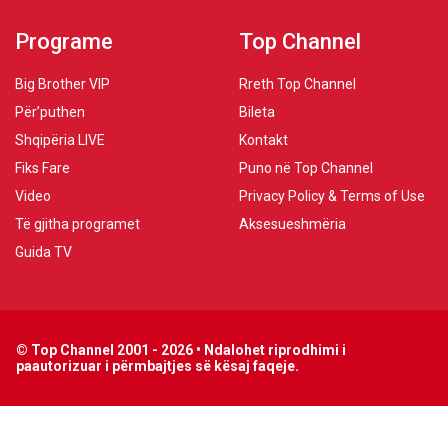
Programe
Top Channel
Big Brother VIP
Rreth Top Channel
Për’puthen
Bileta
Shqipëria LIVE
Kontakt
Fiks Fare
Puno në Top Channel
Video
Privacy Policy & Terms of Use
Të gjitha programet
Aksesueshmëria
Guida TV
© Top Channel 2001 - 2026 • Ndalohet riprodhimi i
paautorizuar i përmbajtjes së kësaj faqeje.