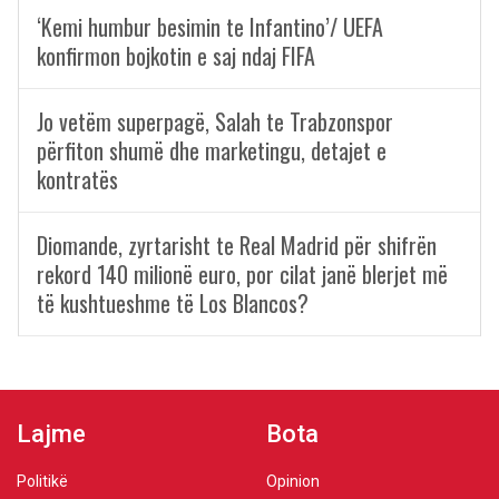
‘Kemi humbur besimin te Infantino’/ UEFA
konfirmon bojkotin e saj ndaj FIFA
Jo vetëm superpagë, Salah te Trabzonspor
përfiton shumë dhe marketingu, detajet e
kontratës
Diomande, zyrtarisht te Real Madrid për shifrën
rekord 140 milionë euro, por cilat janë blerjet më
të kushtueshme të Los Blancos?
Lajme
Bota
Politikë
Opinion