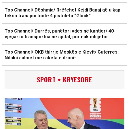
Top Channel/ Dëshmia/ Rrëfehet Kejdi Banaj që u kap
teksa transportonte 4 pistoleta “Glock”
Top Channel/ Durrës, punëtori vdes në kantier/ 40-
vjeçari u transportua në spital, por nuk mbijetoi
Top Channel/ OKB thirrje Moskës e Kievit/ Guterres:
Ndalni sulmet me raketa e dronë
SPORT • KRYESORE