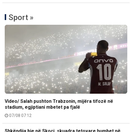
Sport »
Video/ Salah pushton Trabzonin, mijëra tifozë në
stadium, egjiptiani mbetet pa fjalë
07/08 07:12
Shkëndija bie në Skoci, skuadra tetovare humbet në