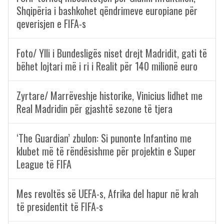
Shqipëria i bashkohet qëndrimeve europiane për
qeverisjen e FIFA-s
Foto/ Ylli i Bundesligës niset drejt Madridit, gati të
bëhet lojtari më i ri i Realit për 140 milionë euro
Zyrtare/ Marrëveshje historike, Vinicius lidhet me
Real Madridin për gjashtë sezone të tjera
‘The Guardian’ zbulon: Si punonte Infantino me
klubet më të rëndësishme për projektin e Super
League të FIFA
Mes revoltës së UEFA-s, Afrika del hapur në krah
të presidentit të FIFA-s