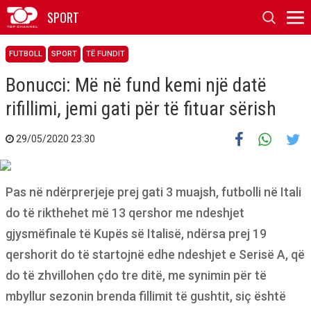
SPORT
FUTBOLL
SPORT
TË FUNDIT
Bonucci: Më në fund kemi një datë
rifillimi, jemi gati për të fituar sërish
29/05/2020 23:30
Pas në ndërprerjeje prej gati 3 muajsh, futbolli në Itali
do të rikthehet më 13 qershor me ndeshjet
gjysmëfinale të Kupës së Italisë, ndërsa prej 19
qershorit do të startojnë edhe ndeshjet e Serisë A, që
do të zhvillohen çdo tre ditë, me synimin për të
mbyllur sezonin brenda fillimit të gushtit, siç është