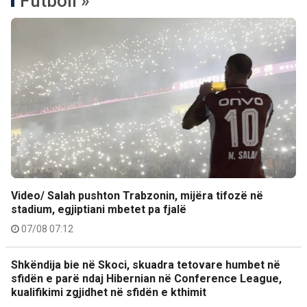
Futboll »
Video/ Salah pushton Trabzonin, mijëra tifozë në
stadium, egjiptiani mbetet pa fjalë
07/08 07:12
Shkëndija bie në Skoci, skuadra tetovare humbet në
sfidën e parë ndaj Hibernian në Conference League,
kualifikimi zgjidhet në sfidën e kthimit