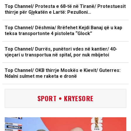
Top Channel/ Protesta e 68-të në Tiranë/ Protestuesit
thirrje për Gjykatën e Lartë: Pezulloni…
Top Channel/ Dëshmia/ Rrëfehet Kejdi Banaj që u kap
teksa transportonte 4 pistoleta “Glock”
Top Channel/ Durrës, punëtori vdes në kantier/ 40-
vjeçari u transportua në spital, por nuk mbijetoi
Top Channel/ OKB thirrje Moskës e Kievit/ Guterres:
Ndalni sulmet me raketa e dronë
SPORT • KRYESORE