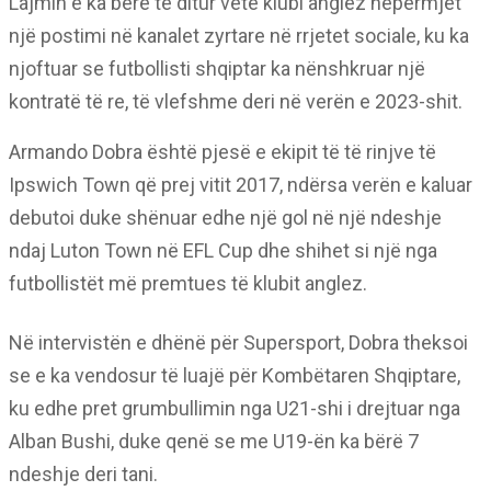
Lajmin e ka bërë të ditur vetë klubi anglez nëpërmjet
një postimi në kanalet zyrtare në rrjetet sociale, ku ka
njoftuar se futbollisti shqiptar ka nënshkruar një
kontratë të re, të vlefshme deri në verën e 2023-shit.
Armando Dobra është pjesë e ekipit të të rinjve të
Ipswich Town që prej vitit 2017, ndërsa verën e kaluar
debutoi duke shënuar edhe një gol në një ndeshje
ndaj Luton Town në EFL Cup dhe shihet si një nga
futbollistët më premtues të klubit anglez.
Në intervistën e dhënë për Supersport, Dobra theksoi
se e ka vendosur të luajë për Kombëtaren Shqiptare,
ku edhe pret grumbullimin nga U21-shi i drejtuar nga
Alban Bushi, duke qenë se me U19-ën ka bërë 7
ndeshje deri tani.