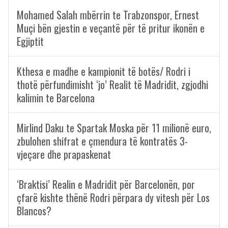
Mohamed Salah mbërrin te Trabzonspor, Ernest
Muçi bën gjestin e veçantë për të pritur ikonën e
Egjiptit
Kthesa e madhe e kampionit të botës/ Rodri i
thotë përfundimisht ‘jo’ Realit të Madridit, zgjodhi
kalimin te Barcelona
Mirlind Daku te Spartak Moska për 11 milionë euro,
zbulohen shifrat e çmendura të kontratës 3-
vjeçare dhe prapaskenat
‘Braktisi’ Realin e Madridit për Barcelonën, por
çfarë kishte thënë Rodri përpara dy vitesh për Los
Blancos?