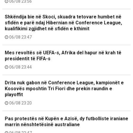
06/08 23:56
Shkëndija bie në Skoci, skuadra tetovare humbet në
sfidën e parë ndaj Hibernian në Conference League,
kualifikimi zgjidhet në sfidën e kthimit
06/08 23:47
Mes revoltës së UEFA-s, Afrika del hapur në krah të
presidentit të FIFA-s
06/08 23:44
Drita nuk gabon në Conference League, kampionët e
Kosovës mposhtin Tri Fiori dhe prekin raundin e
playoffit
06/08 23:20
Pas protestës në Kupën e Azisë, dy futbolliste iraniane
marrin nënshtetësinë australiane