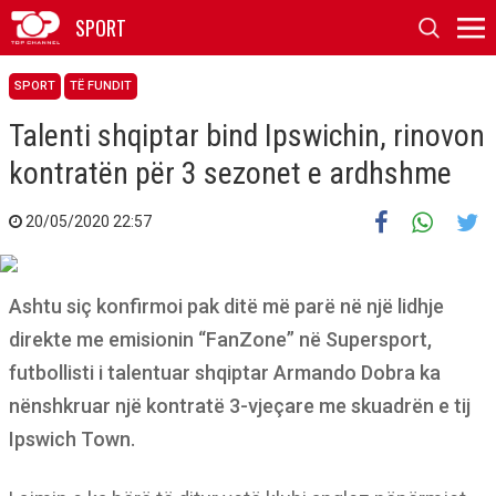
SPORT
SPORT
TË FUNDIT
Talenti shqiptar bind Ipswichin, rinovon
kontratën për 3 sezonet e ardhshme
20/05/2020 22:57
Ashtu siç konfirmoi pak ditë më parë në një lidhje
direkte me emisionin “FanZone” në Supersport,
futbollisti i talentuar shqiptar Armando Dobra ka
nënshkruar një kontratë 3-vjeçare me skuadrën e tij
Ipswich Town.