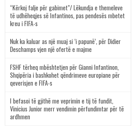
“Kërkoj falje për gabimet”/ Lëkundja e themeleve
të udhëheqjes së Infantinos, pas pendesës mbetet
kreu i FIFA-s
Nuk ka kaluar as një muaj si ‘i papunë’, për Didier
Deschamps vjen një ofertë e majme
FSHF tërheq mbështetjen për Gianni Infantinon,
Shqipëria i bashkohet qëndrimeve europiane për
qeverisjen e FIFA-s
I befasoi të gjithë me veprimin e tij të fundit,
Vinicius Junior merr vendimin përfundimtar për të
ardhmen