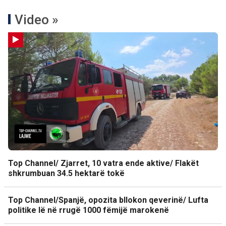
Video »
Top Channel/ Zjarret, 10 vatra ende aktive/ Flakët
shkrumbuan 34.5 hektarë tokë
Top Channel/Spanjë, opozita bllokon qeverinë/ Lufta
politike lë në rrugë 1000 fëmijë marokenë