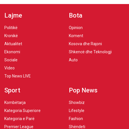
Lajme
Bota
Politikë
Opinion
Kronikë
Koment
Aktualitet
Kosova dhe Rajoni
Ekonomi
Shkencë dhe Teknologji
Sociale
Auto
Video
Top News LIVE
Sport
Pop News
Kombëtarja
Showbiz
Kategoria Superiore
Lifestyle
Kategoria e Parë
Fashion
Premier League
Shëndeti