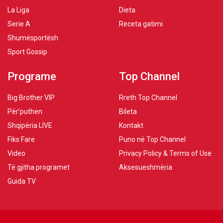
La Liga
Dieta
Serie A
Receta gatimi
Shumësportësh
Sport Gossip
Programe
Top Channel
Big Brother VIP
Rreth Top Channel
Për’puthen
Bileta
Shqipëria LIVE
Kontakt
Fiks Fare
Puno në Top Channel
Video
Privacy Policy & Terms of Use
Të gjitha programet
Aksesueshmëria
Guida TV