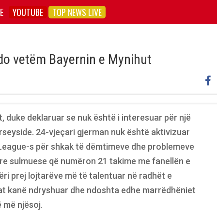
E
YOUTUBE
TOP NEWS LIVE
 do vetëm Bayernin e Mynihut
t, duke deklaruar se nuk është i interesuar për një
seyside. 24-vjeçari gjerman nuk është aktivizuar
er League-s për shkak të dëmtimeve dhe problemeve
ipare sulmuese që numëron 21 takime me fanellën e
ëri prej lojtarëve më të talentuar në radhët e
rat kanë ndryshuar dhe ndoshta edhe marrëdhëniet
 më njësoj.