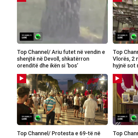
Top Channel/ Ariu futet në vendin e
Top Chann
shenjtë në Devoll, shkatërron
Vlorës, 2 
orenditë dhe ikën si ‘bos’
hyjnë sot 
Top Channel/ Protesta e 69-të në
Top Chann