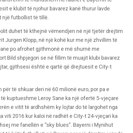
esit e klubit të njohur bavarez kanë thurur lavde
jë futbollist të tillë.
olit duhet të kthejnë vëmendjen në një tjetër drejtim
it Jurgen Klopp, në një kohë kur me një zhvillim të
 Sane po afrohet gjithmonë e më shumë me
rt Bild shpjegon se në fillim të muajit klubi bavarez
tar, gjithsesi është e qartë që drejtuesit e City-t
për të shkuar deri në 60 milionë euro, por pa e
ë të kuptueshme Leroy Sane ka një ofertë 5-vjeçare
erën e vitit të ardhshëm ky lojtar do të largohet nga
viti 2016 kur kaloi në radhët e City-t 24-vjeçari ka
hsej me fanellën e “sky blues”. Bayerni i Mynihut