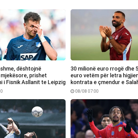
shme, dështojnë
30 milionë euro rrogë dhe 5
 mjekësore, prishet
euro vetëm për letra higjien
 i Fisnik Asllanit te Leipzig
kontrata e çmendur e Sala
10
08/08 07:00