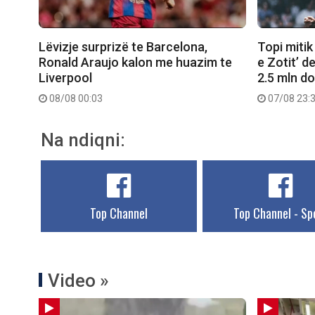
Lëvizje surprizë te Barcelona,
Topi mitik
Ronald Araujo kalon me huazim te
e Zotit’ d
Liverpool
2.5 mln do
08/08 00:03
07/08 23:
Na ndiqni:
Top Channel
Top Channel - Sp
Video »