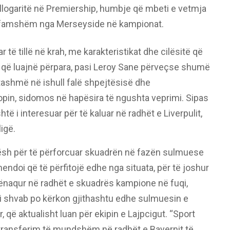
ht llogaritë në Premiership, humbje që mbeti e vetmja
e famshëm nga Merseyside në kampionat.
 të tillë në krah, me karakteristikat dhe cilësitë që
ët që luajnë përpara, pasi Leroy Sane përveçse shumë
r tashmë në ishull falë shpejtësisë dhe
topin, sidomos në hapësira të ngushta veprimi. Sipas
të i interesuar për të kaluar në radhët e Liverpulit,
igë.
ësh për të përforcuar skuadrën në fazën sulmuese
ndoi që të përfitojë edhe nga situata, për të joshur
kënaqur në radhët e skuadrës kampione në fuqi,
i shvab po kërkon gjithashtu edhe sulmuesin e
ë aktualisht luan për ekipin e Lajpcigut. “Sport
 transferim të mundshëm në radhët e Bayernit të