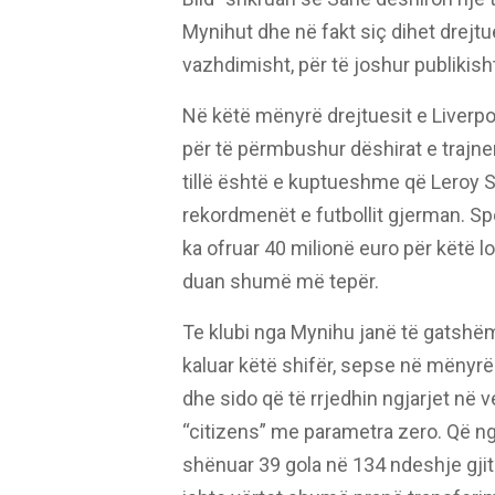
Mynihut dhe në fakt siç dihet drejtu
vazhdimisht, për të joshur publikisht n
Në këtë mënyrë drejtuesit e Liverpo
për të përmbushur dëshirat e trajner
tillë është e kuptueshme që Leroy
rekordmenët e futbollit gjerman. Spo
ka ofruar 40 milionë euro për këtë loj
duan shumë më tepër.
Te klubi nga Mynihu janë të gatshëm 
kaluar këtë shifër, sepse në mënyr
dhe sido që të rrjedhin ngjarjet në v
“citizens” me parametra zero. Që nga 
shënuar 39 gola në 134 ndeshje gjit