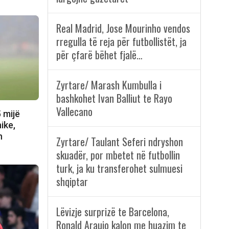
Real Madrid, Jose Mourinho vendos
rregulla të reja për futbollistët, ja
për çfarë bëhet fjalë…
Zyrtare/ Marash Kumbulla i
bashkohet Ivan Balliut te Rayo
Vallecano
 mijë
ike,
h
Zyrtare/ Taulant Seferi ndryshon
skuadër, por mbetet në futbollin
turk, ja ku transferohet sulmuesi
shqiptar
Lëvizje surprizë te Barcelona,
Ronald Araujo kalon me huazim te