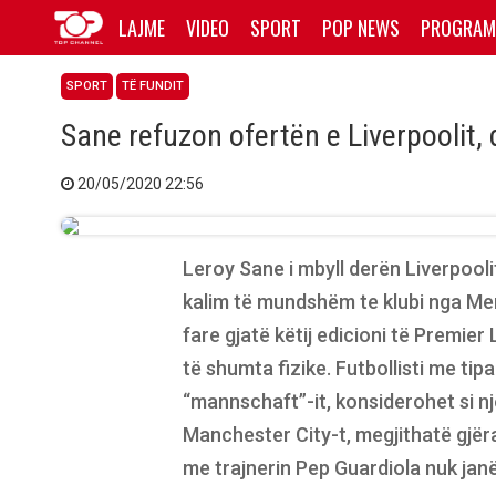
LAJME
VIDEO
SPORT
POP NEWS
PROGRAM
SPORT
TË FUNDIT
Sane refuzon ofertën e Liverpoolit,
20/05/2020 22:56
Leroy Sane i mbyll derën Liverpooli
kalim të mundshëm te klubi nga Mer
fare gjatë këtij edicioni të Premi
të shumta fizike. Futbollisti me t
“mannschaft”-it, konsiderohet si nj
Manchester City-t, megjithatë gjë
me trajnerin Pep Guardiola nuk janë