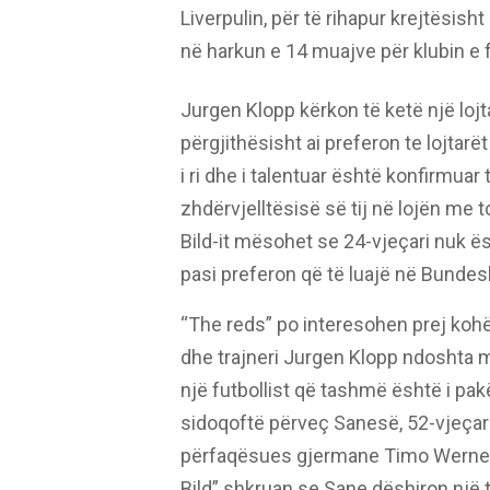
Liverpulin, për të rihapur krejtësis
në harkun e 14 muajve për klubin 
Jurgen Klopp kërkon të ketë një lojtar
përgjithësisht ai preferon te lojtar
i ri dhe i talentuar është konfirmua
zhdërvjelltësisë së tij në lojën me 
Bild-it mësohet se 24-vjeçari nuk ësh
pasi preferon që të luajë në Bundesl
“The reds” po interesohen prej koh
dhe trajneri Jurgen Klopp ndoshta me
një futbollist që tashmë është i pa
sidoqoftë përveç Sanesë, 52-vjeçar
përfaqësues gjermane Timo Werner, q
Bild” shkruan se Sane dëshiron një