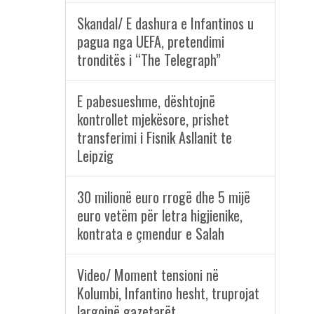
Skandal/ E dashura e Infantinos u
pagua nga UEFA, pretendimi
tronditës i “The Telegraph”
E pabesueshme, dështojnë
kontrollet mjekësore, prishet
transferimi i Fisnik Asllanit te
Leipzig
30 milionë euro rrogë dhe 5 mijë
euro vetëm për letra higjienike,
kontrata e çmendur e Salah
Video/ Moment tensioni në
Kolumbi, Infantino hesht, truprojat
largojnë gazetarët