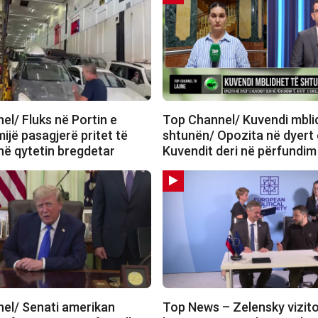
el/ Fluks në Portin e
Top Channel/ Kuvendi mbli
mijë pasagjerë pritet të
shtunën/ Opozita në dyert 
në qytetin bregdetar
Kuvendit deri në përfundim 
el/ Senati amerikan
Top News – Zelensky vizit