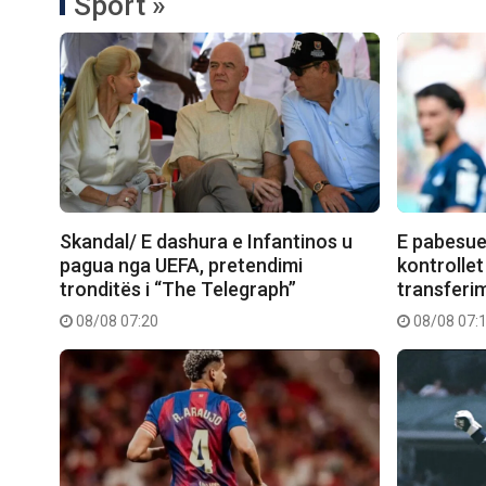
Sport »
Skandal/ E dashura e Infantinos u
E pabesue
pagua nga UEFA, pretendimi
kontrollet
tronditës i “The Telegraph”
transferimi
08/08 07:20
08/08 07: