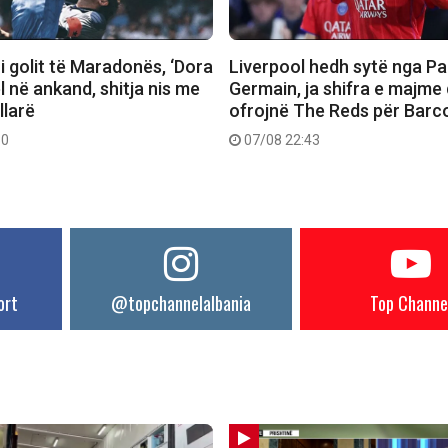
 i golit të Maradonës, ‘Dora
Liverpool hedh sytë nga Pa
el në ankand, shitja nis me
Germain, ja shifra e majme
llarë
ofrojnë The Reds për Barc
30
07/08 22:43
ort
@topchannelalbania
Top Channe