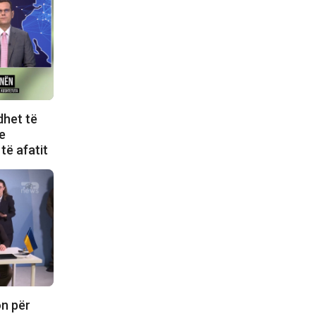
dhet të
e
të afatit
on për