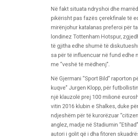
Në fakt situata ndryshoi dhe marrëd
pikërisht pas fazës çerekfinale të ed
mirënjohur katalanas preferoi për t
londinez Tottenham Hotspur, zgjedhj
të gjitha edhe shumë të diskutueshm
sa për të influencuar në fund edhe n
me “veshë të mëdhenj”.
Në Gjermani “Sport Bild” raporton për
kuqve” Jurgen Klopp, për futbollisti
një klauzolë prej 100 milionë eurosh
vitin 2016 klubin e Shalkes, duke për
ndjeshëm për të kurorëzuar “citize
anglez, madje në Stadiumin “Etihad” m
autori i golit që i dha fitoren skuad