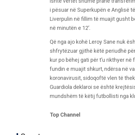
ishte vërtet shumë pranë transferimit
i pësuar në Superkupën e Anglisë t
Liverpulin në fillim të muajit gusht
në minutën e 12’.
Që nga ajo kohë Leroy Sane nuk është
shfrytëzuar gjithë këtë periudhë për t
kur po bëhej gati për t’u rikthyer n
fundin e muajit shkurt, ndërsa në 
koronavirusit, sidoqoftë vlen të thek
Guardiola deklaroi se është krejtësi
mundshëm të këtij futbollisti nga kl
Top Channel