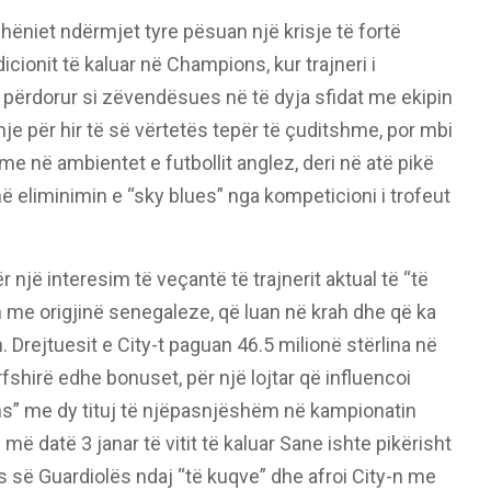
hëniet ndërmjet tyre pësuan një krisje të fortë
icionit të kaluar në Champions, kur trajneri i
a përdorur si zëvendësues në të dyja sfidat me ekipin
e për hir të së vërtetës tepër të çuditshme, por mbi
e në ambientet e futbollit anglez, deri në atë pikë
ë eliminimin e “sky blues” nga kompeticioni i trofeut
 një interesim të veçantë të trajnerit aktual të “të
n me origjinë senegaleze, që luan në krah dhe që ka
. Drejtuesit e City-t paguan 46.5 milionë stërlina në
fshirë edhe bonuset, për një lojtar që influencoi
ns” me dy tituj të njëpasnjëshëm në kampionatin
ë datë 3 janar të vitit të kaluar Sane ishte pikërisht
rës së Guardiolës ndaj “të kuqve” dhe afroi City-n me