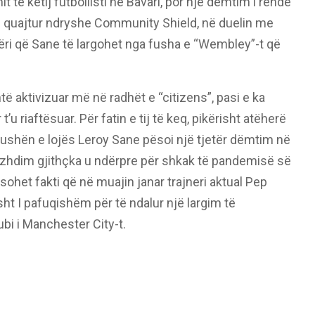
 të këtij futbollisti në Bavari, por një dëmtim i rëndë
ë quajtur ndryshe Community Shield, në duelin me
 bëri që Sane të largohet nga fusha e “Wembley”-t që
 aktivizuar më në radhët e “citizens”, pasi e ka
’u riaftësuar. Për fatin e tij të keq, pikërisht atëherë
ë fushën e lojës Leroy Sane pësoi një tjetër dëmtim në
vazhdim gjithçka u ndërpre për shkak të pandemisë së
sohet fakti që në muajin janar trajneri aktual Pep
sht I pafuqishëm për të ndalur një largim të
ubi i Manchester City-t.