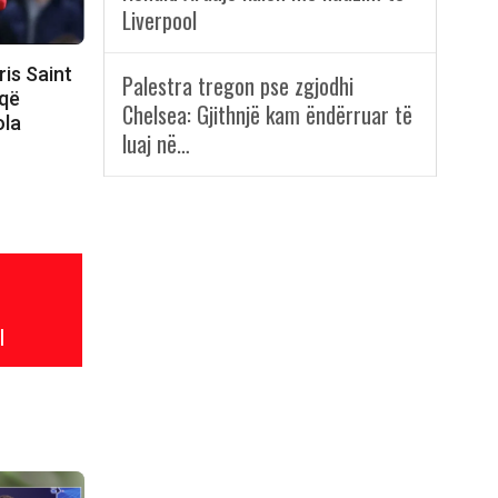
Liverpool
ris Saint
Palestra tregon pse zgjodhi
 që
Chelsea: Gjithnjë kam ëndërruar të
ola
luaj në…
l