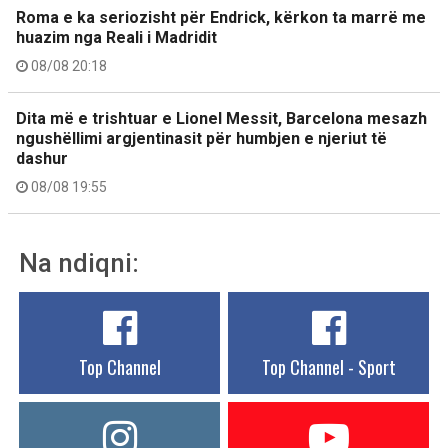
Roma e ka seriozisht për Endrick, kërkon ta marrë me
huazim nga Reali i Madridit
08/08 20:18
Dita më e trishtuar e Lionel Messit, Barcelona mesazh
ngushëllimi argjentinasit për humbjen e njeriut të
dashur
08/08 19:55
Na ndiqni:
Top Channel
Top Channel - Sport