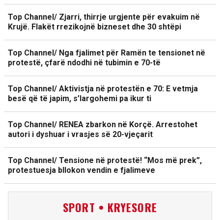
Top Channel/ Zjarri, thirrje urgjente për evakuim në
Krujë. Flakët rrezikojnë bizneset dhe 30 shtëpi
Top Channel/ Nga fjalimet për Ramën te tensionet në
protestë, çfarë ndodhi në tubimin e 70-të
Top Channel/ Aktivistja në protestën e 70: E vetmja
besë që të japim, s’largohemi pa ikur ti
Top Channel/ RENEA zbarkon në Korçë. Arrestohet
autori i dyshuar i vrasjes së 20-vjeçarit
Top Channel/ Tensione në protestë! “Mos më prek”,
protestuesja bllokon vendin e fjalimeve
SPORT • KRYESORE