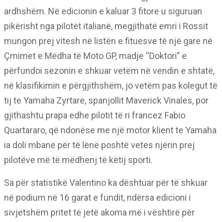
ardhshëm. Në edicionin e kaluar 3 fitore u siguruan
pikërisht nga pilotët italianë, megjithatë emri i Rossit
mungon prej vitesh në listën e fituesve të një gare në
Çmimet e Mëdha të Moto GP, madje “Doktori” e
përfundoi sezonin e shkuar vetëm në vendin e shtatë,
në klasifikimin e përgjithshëm, jo vetëm pas kolegut të
tij te Yamaha Zyrtare, spanjollit Maverick Vinales, por
gjithashtu prapa edhe pilotit të ri francez Fabio
Quartararo, që ndonëse me një motor klient te Yamaha
ia doli mbanë për të lënë poshtë vetes njërin prej
pilotëve më të mëdhenj të këtij sporti.
Sa për statistikë Valentino ka dështuar për të shkuar
në podium në 16 garat e fundit, ndërsa edicioni i
sivjetshëm pritet të jetë akoma më i vështirë për