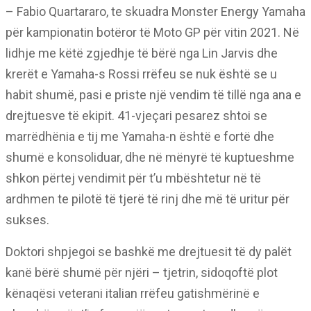
– Fabio Quartararo, te skuadra Monster Energy Yamaha
për kampionatin botëror të Moto GP për vitin 2021. Në
lidhje me këtë zgjedhje të bërë nga Lin Jarvis dhe
krerët e Yamaha-s Rossi rrëfeu se nuk është se u
habit shumë, pasi e priste një vendim të tillë nga ana e
drejtuesve të ekipit. 41-vjeçari pesarez shtoi se
marrëdhënia e tij me Yamaha-n është e fortë dhe
shumë e konsoliduar, dhe në mënyrë të kuptueshme
shkon përtej vendimit për t’u mbështetur në të
ardhmen te pilotë të tjerë të rinj dhe më të uritur për
sukses.
Doktori shpjegoi se bashkë me drejtuesit të dy palët
kanë bërë shumë për njëri – tjetrin, sidoqoftë plot
kënaqësi veterani italian rrëfeu gatishmërinë e