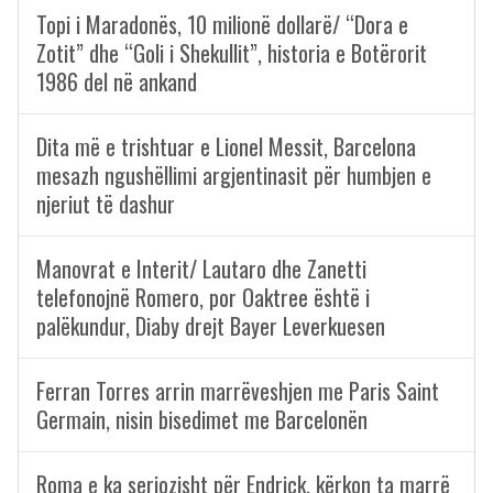
Topi i Maradonës, 10 milionë dollarë/ “Dora e
Zotit” dhe “Goli i Shekullit”, historia e Botërorit
1986 del në ankand
Dita më e trishtuar e Lionel Messit, Barcelona
mesazh ngushëllimi argjentinasit për humbjen e
njeriut të dashur
Manovrat e Interit/ Lautaro dhe Zanetti
telefonojnë Romero, por Oaktree është i
palëkundur, Diaby drejt Bayer Leverkuesen
Ferran Torres arrin marrëveshjen me Paris Saint
Germain, nisin bisedimet me Barcelonën
Roma e ka seriozisht për Endrick, kërkon ta marrë