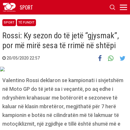
SPORT
SPORT
TË FUNDIT
Rossi: Ky sezon do të jetë “gjysmak”,
por më mirë sesa të rrimë në shtëpi
20/05/2020 22:57
Valentino Rossi deklaron se kampionati i sivjetshëm
në Moto GP do të jetë sa i veçantë, po aq edhe i
ndryshëm krahasuar me botërorët e sezoneve të
kaluar në klasin mbretëror, megjithatë për 7 herë
kampionin e botës në cilindratën më të lakmuar të
motoçiklizmit, një zgjidhje e tillë është shumë më e