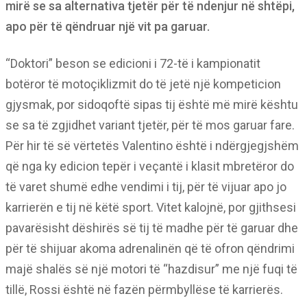
mirë se sa alternativa tjetër për të ndenjur në shtëpi,
apo për të qëndruar një vit pa garuar.
“Doktori” beson se edicioni i 72-të i kampionatit
botëror të motoçiklizmit do të jetë një kompeticion
gjysmak, por sidoqoftë sipas tij është më mirë kështu
se sa të zgjidhet variant tjetër, për të mos garuar fare.
Për hir të së vërtetës Valentino është i ndërgjegjshëm
që nga ky edicion tepër i veçantë i klasit mbretëror do
të varet shumë edhe vendimi i tij, për të vijuar apo jo
karrierën e tij në këtë sport. Vitet kalojnë, por gjithsesi
pavarësisht dëshirës së tij të madhe për të garuar dhe
për të shijuar akoma adrenalinën që të ofron qëndrimi
majë shalës së një motori të “hazdisur” me një fuqi të
tillë, Rossi është në fazën përmbyllëse të karrierës.