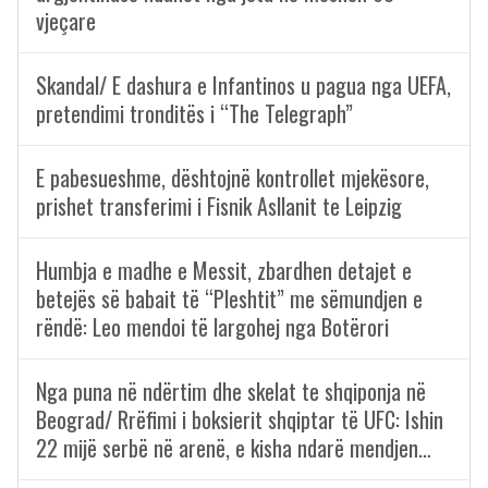
vjeçare
Skandal/ E dashura e Infantinos u pagua nga UEFA,
pretendimi tronditës i “The Telegraph”
E pabesueshme, dështojnë kontrollet mjekësore,
prishet transferimi i Fisnik Asllanit te Leipzig
Humbja e madhe e Messit, zbardhen detajet e
betejës së babait të “Pleshtit” me sëmundjen e
rëndë: Leo mendoi të largohej nga Botërori
Nga puna në ndërtim dhe skelat te shqiponja në
Beograd/ Rrëfimi i boksierit shqiptar të UFC: Ishin
22 mijë serbë në arenë, e kisha ndarë mendjen…