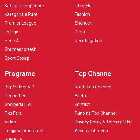
Kategoria Superiore
Lifestyle
Kategoria e Parë
Fashion
Premier League
Shëndeti
La Liga
Dieta
Serie A
Receta gatimi
Shumësportësh
Sport Gossip
Programe
Top Channel
Big Brother VIP
Rreth Top Channel
Për’puthen
Bileta
Shqipëria LIVE
Kontakt
Fiks Fare
Puno në Top Channel
Video
Privacy Policy & Terms of Use
Të gjitha programet
Aksesueshmëria
Guida TV