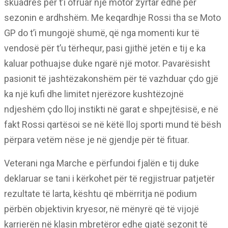
skuadrës për t’i ofruar një motor zyrtar edhe për
sezonin e ardhshëm. Me keqardhje Rossi tha se Moto
GP do t’i mungojë shumë, që nga momenti kur të
vendosë për t’u tërhequr, pasi gjithë jetën e tij e ka
kaluar pothuajse duke ngarë një motor. Pavarësisht
pasionit të jashtëzakonshëm për të vazhduar çdo gjë
ka një kufi dhe limitet njerëzore kushtëzojnë
ndjeshëm çdo lloj instikti në garat e shpejtësisë, e në
fakt Rossi qartësoi se në këtë lloj sporti mund të bësh
përpara vetëm nëse je në gjendje për të fituar.
Veterani nga Marche e përfundoi fjalën e tij duke
deklaruar se tani i kërkohet për të regjistruar patjetër
rezultate të larta, kështu që mbërritja në podium
përbën objektivin kryesor, në mënyrë që të vijojë
karrierën në klasin mbretëror edhe gjatë sezonit të