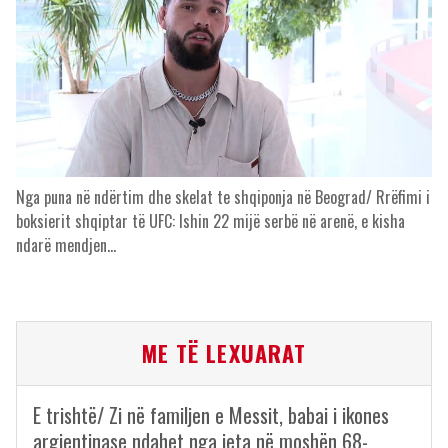
Nga puna në ndërtim dhe skelat te shqiponja në Beograd/ Rrëfimi i
boksierit shqiptar të UFC: Ishin 22 mijë serbë në arenë, e kisha
ndarë mendjen…
ME TË LEXUARAT
E trishtë/ Zi në familjen e Messit, babai i ikones
argjentinase ndahet nga jeta në moshën 68-