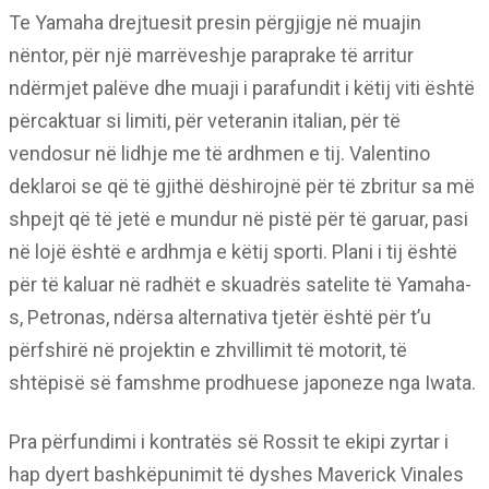
Te Yamaha drejtuesit presin përgjigje në muajin
nëntor, për një marrëveshje paraprake të arritur
ndërmjet palëve dhe muaji i parafundit i këtij viti është
përcaktuar si limiti, për veteranin italian, për të
vendosur në lidhje me të ardhmen e tij. Valentino
deklaroi se që të gjithë dëshirojnë për të zbritur sa më
shpejt që të jetë e mundur në pistë për të garuar, pasi
në lojë është e ardhmja e këtij sporti. Plani i tij është
për të kaluar në radhët e skuadrës satelite të Yamaha-
s, Petronas, ndërsa alternativa tjetër është për t’u
përfshirë në projektin e zhvillimit të motorit, të
shtëpisë së famshme prodhuese japoneze nga Iwata.
Pra përfundimi i kontratës së Rossit te ekipi zyrtar i
hap dyert bashkëpunimit të dyshes Maverick Vinales