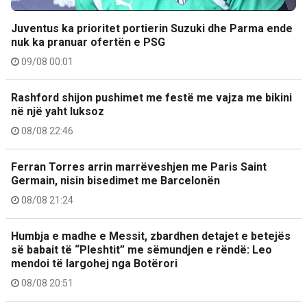
Juventus ka prioritet portierin Suzuki dhe Parma ende
nuk ka pranuar ofertën e PSG
09/08 00:01
Rashford shijon pushimet me festë me vajza me bikini
në një yaht luksoz
08/08 22:46
Ferran Torres arrin marrëveshjen me Paris Saint
Germain, nisin bisedimet me Barcelonën
08/08 21:24
Humbja e madhe e Messit, zbardhen detajet e betejës
së babait të “Pleshtit” me sëmundjen e rëndë: Leo
mendoi të largohej nga Botërori
08/08 20:51