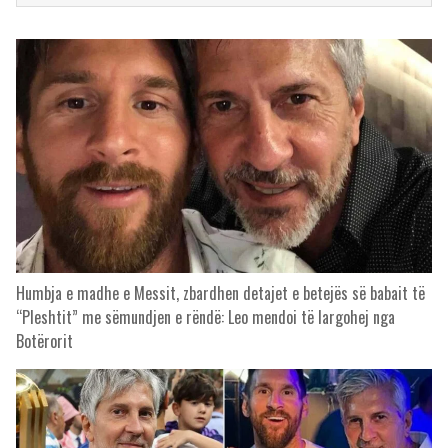
Humbja e madhe e Messit, zbardhen detajet e betejës së babait të
“Pleshtit” me sëmundjen e rëndë: Leo mendoi të largohej nga
Botërorit