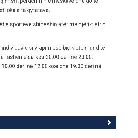
uqimisht përdorimin e maskave dhe do të
t lokale të qyteteve.
ët e sporteve shiheshin afër me njëri-tjetrin
 individuale si vrapim ose biçikletë mund të
në fashën e darkës 20.00 deri në 23.00.
t 10.00 deri në 12.00 ose dhe 19.00 deri në