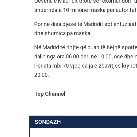
Qeveria e Madridit thotë se rekomandon f
shpërndajë 10 milionë maska për autoritete
Por në disa pjesë të Madridit sot entuziast
dhe shumica pa maska.
Në Madrid të rinjtë që duan të bëjnë sporte
dalin nga ora 06.00 deri në 10.00, ose dhe 
Për ata mbi 70 vjeç dalja e zbavitjes kryhe
20.00.
Top Channel
SONDAZH