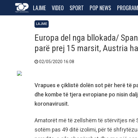
LAJME
VIDEO
SPORT
POP NEWS
PROGRAM
LAJME
Europa del nga bllokada/ Spanj
parë prej 15 marsit, Austria ha
02/05/2020 16:08
Vrapues e çiklistë dolën sot për herë të 
dhe kombe të tjera evropiane po nisin dal
koronavirusit.
Amatorët më të zellshëm të stërvitjes në 
sotëm pas 49 ditë izolimi, për të shfrytë