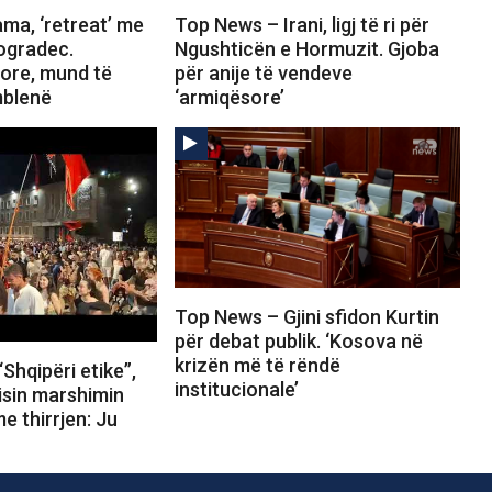
ma, ‘retreat’ me
Top News – Irani, ligj të ri për
Pogradec.
Ngushticën e Hormuzit. Gjoba
tore, mund të
për anije të vendeve
mblenë
‘armiqësore’
Top News – Gjini sfidon Kurtin
për debat publik. ‘Kosova në
krizën më të rëndë
Shqipëri etike”,
institucionale’
isin marshimin
e thirrjen: Ju