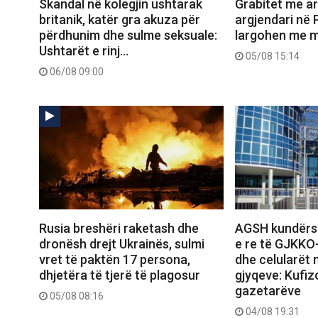
Skandal në kolegjin ushtarak
Grabitet me ar
britanik, katër gra akuza për
argjendari në 
përdhunim dhe sulme seksuale:
largohen me 
Ushtarët e rinj…
05/08 15:14
06/08 09:00
Rusia breshëri raketash dhe
AGSH kundërsh
dronësh drejt Ukrainës, sulmi
e re të GJKKO
vret të paktën 17 persona,
dhe celularët n
dhjetëra të tjerë të plagosur
gjyqeve: Kufi
gazetarëve
05/08 08:16
04/08 19:31