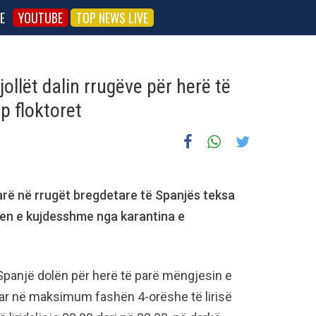
E
YOUTUBE
TOP NEWS LIVE
ollët dalin rrugëve për herë të
p floktoret
parë në rrugët bregdetare të Spanjës teksa
jen e kujdesshme nga karantina e
Spanjë dolën për herë të parë mëngjesin e
zuar në maksimum fashën 4-orëshe të lirisë