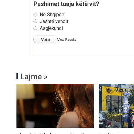
Pushimet tuaja këtë vit?
Në Shqipëri
Jashtë vendit
Asgjëkundi
Vote
View Results
Lajme »