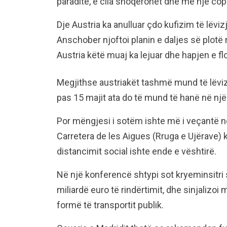
paradite, e cila shoqërohet dhe me një copë 
Dje Austria ka anulluar çdo kufizim të lëvi
Anschober njoftoi planin e daljes së plotë 
Austria këtë muaj ka lejuar dhe hapjen e fl
Megjithse austriakët tashmë mund të lëvizi
pas 15 majit ata do të mund të hanë në një
Por mëngjesi i sotëm ishte më i veçantë n
Carretera de les Aigues (Rruga e Ujërave) k
distancimit social ishte ende e vështirë.
Në një konferencë shtypi sot kryeminsitri 
miliardë euro të rindërtimit, dhe sinjaliz
formë të transportit publik.