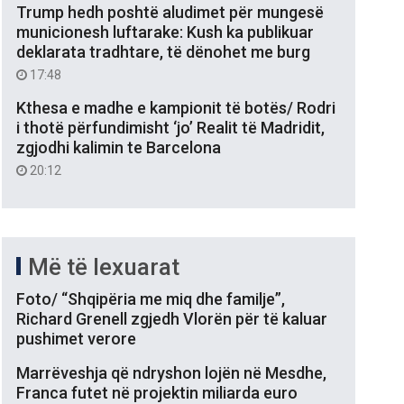
Trump hedh poshtë aludimet për mungesë
municionesh luftarake: Kush ka publikuar
deklarata tradhtare, të dënohet me burg
17:48
Kthesa e madhe e kampionit të botës/ Rodri
i thotë përfundimisht ‘jo’ Realit të Madridit,
zgjodhi kalimin te Barcelona
20:12
Më të lexuarat
Foto/ “Shqipëria me miq dhe familje”,
Richard Grenell zgjedh Vlorën për të kaluar
pushimet verore
Marrëveshja që ndryshon lojën në Mesdhe,
Franca futet në projektin miliarda euro