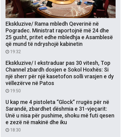
Ekskluzive/ Rama mbledh Qeverinë në
Pogradec. Ministrat raportojnë më 24 dhe
25 gusht, pritet edhe mbledhja e Asamblesë
që mund të ndryshojë kabinetin
19:32
Ekskluzive/ I ekstraduar pas 30 vitesh, Top
Channel zbardh dosjen e Sokol Hoxhës: Si
një sherr për një kasetofon solli vrasjen e dy
vëllezërve në Patos
19:50
U kap me 4 pistoleta “Glock” rrugës për në
Sarandë, zbardhet dëshmia e 31-vjeçarit:
Unë u nisa për pushime, shoku më futi qesen
e zezë në makinë dhe iku
18:30