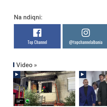
Na ndiqni:
Top Channel
@topchannelalbania
Video »