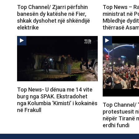
Top Channel/ Zjarri përfshin
Top News – Ra
banesën dy katëshe në Fier,
ministrat në 
shkak dyshohet një shkëndijë
Mbledhje dydi
elektrike
thërrasë Asa
Top News- U dënua me 14 vite
burg nga SPAK. Ekstradohet
nga Kolumbia ‘Kimisti’ i kokainës
Top Channel/ “
në Frakull
protestuesit n
nëpër Tiranë m
erdhi fundi