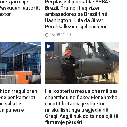
më zjarri një
Përplasje diplomatike SHBA-
Paskuqan, autorët
Brazil, Trump i heq vizën
motor
ambasadores së Brazilit në
Uashington. Lula da Silva:
Përshkallëzim i qëllimshëm
05/08 12:29
ton rregulloren
Helikopteri u rrëzua dhe më pas
-së për kamerat
shpërtheu në flakë/ Flet xhaxhai
ë sallat e
i pilotit britanik që shpëtoi
zon punën e
mrekullisht nga tragjedia në
Greqi: Asgjë nuk do ta ndalojë të
fluturojë përsëri