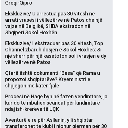
Greqi-Qipro
Ekskluzive/ U arrestua pas 30 vitesh në
arrati vrasësi i vëllezërve në Patos dhe një
vajze në Belgjikë, SHBA ekstradon në
Shqipëri Sokol Hoxhën
Ekskluzive/ I ekstraduar pas 30 vitesh, Top
Channel zbardh dosjen e Sokol Hoxhës: Si
një sherr për një kasetofon solli vrasjen e dy
vëllezërve në Patos
Çfarë është dokumenti “Besa” që Rama u
propozoi shqiptarëve? Kryeministri e
shpjegon me katër fjalë
Procesi në Hagë hyn në fazën vendimtare, ja
kur do të mbahen seancat përfundimtare
ndaj ish-krerëve të UÇK
Aventurë e re për Asllanin, ylli shqiptar
transferohet te klubi i njohur gjerman për 30