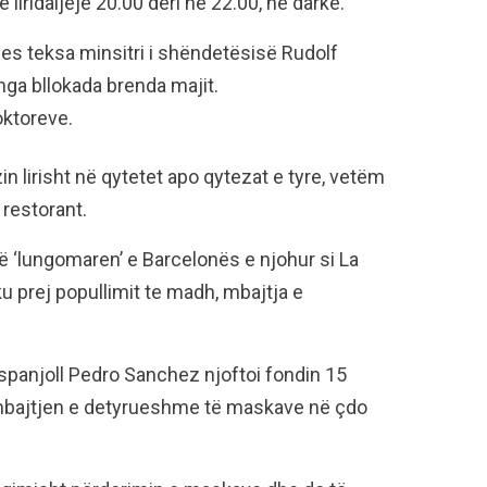
liridaljeje 20.00 deri në 22.00, në darkë.
zjes teksa minsitri i shëndetësisë Rudolf
nga bllokada brenda majit.
oktoreve.
n lirisht në qytetet apo qytezat e tyre, vetëm
 restorant.
ë ‘lungomaren’ e Barcelonës e njohur si La
u prej popullimit te madh, mbajtja e
spanjoll Pedro Sanchez njoftoi fondin 15
oi mbajtjen e detyrueshme të maskave në çdo