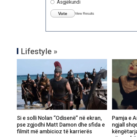
Asgjëkundi
Vote
View Results
Lifestyle »
Si e solli Nolan “Odisenë” në ekran,
Pamja e Ar
pse zgjodhi Matt Damon dhe sfida e
ngjall shq
filmit më ambicioz të karrierës
këngëtarj