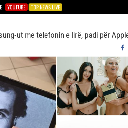
E
YOUTUBE
TOP NEWS LIVE
ung-ut me telefonin e lirë, padi për Appl