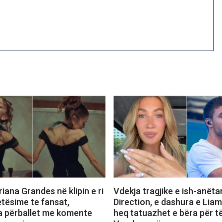
iana Grandes në klipin e ri
Vdekja tragjike e ish-anëta
etësime te fansat,
Direction, e dashura e Lia
a përballet me komente
heq tatuazhet e bëra për të