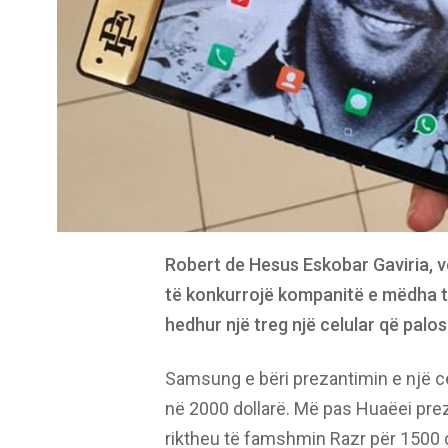
Robert de Hesus Eskobar Gaviria, vë
të konkurrojë kompanitë e mëdha t
hedhur një treg një celular që palos
Samsung e bëri prezantimin e një ce
në 2000 dollarë. Më pas Huaëei prez
riktheu të famshmin Razr për 1500 dol