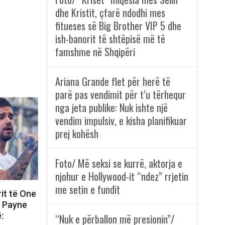
dhe Kristit, çfarë ndodhi mes
fitueses së Big Brother VIP 5 dhe
ish-banorit të shtëpisë më të
famshme në Shqipëri
Ariana Grande flet për herë të
parë pas vendimit për t’u tërhequr
nga jeta publike: Nuk ishte një
vendim impulsiv, e kisha planifikuar
prej kohësh
Foto/ Më seksi se kurrë, aktorja e
njohur e Hollywood-it “ndez” rrjetin
me setin e fundit
rit të One
m Payne
:
“Nuk e përballon më presionin”/