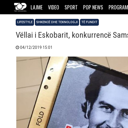
LAJME
VIDEO
SPORT
POP NEWS
PROGRAM
LIFESTYLE
SHKENCË DHE TEKNOLOGJI
TË FUNDIT
Vëllai i Eskobarit, konkurrencë Sams
04/12/2019 15:01