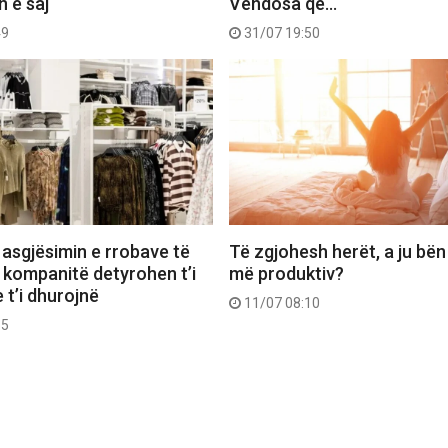
n e saj
Vendosa që…
49
31/07 19:50
 asgjësimin e rrobave të
Të zgjohesh herët, a ju bën
 kompanitë detyrohen t’i
më produktiv?
 t’i dhurojnë
11/07 08:10
55