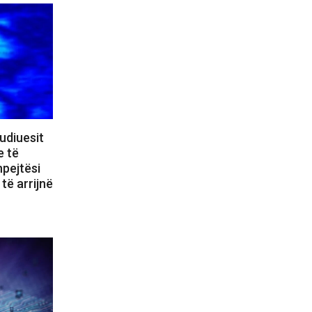
udiuesit
e të
hpejtësi
të arrijnë