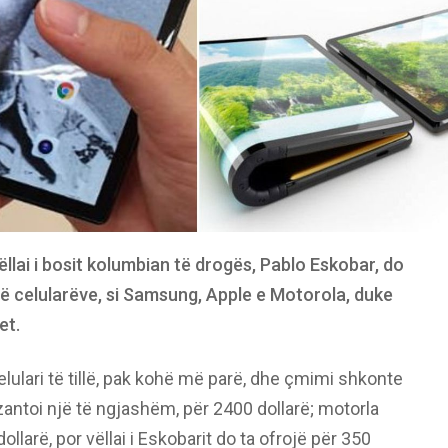
llai i bosit kolumbian të drogës, Pablo Eskobar, do
ë celularëve, si Samsung, Apple e Motorola, duke
et.
lulari të tillë, pak kohë më parë, dhe çmimi shkonte
antoi një të ngjashëm, për 2400 dollarë; motorla
larë, por vëllai i Eskobarit do ta ofrojë për 350