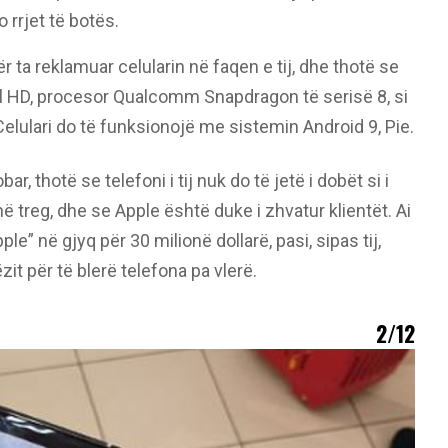
 rrjet të botës.
ta reklamuar celularin në faqen e tij, dhe thotë se
l HD, procesor Qualcomm Snapdragon të serisë 8, si
lulari do të funksionojë me sistemin Android 9, Pie.
ar, thotë se telefoni i tij nuk do të jetë i dobët si i
 treg, dhe se Apple është duke i zhvatur klientët. Ai
le” në gjyq për 30 milionë dollarë, pasi, sipas tij,
it për të blerë telefona pa vlerë.
2/12