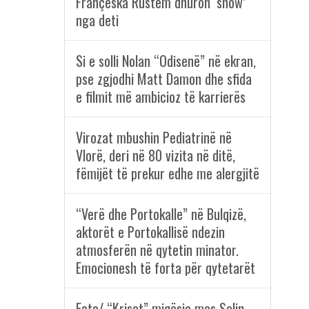
Françeska Rustem dhuron ‘show’
nga deti
Si e solli Nolan “Odisenë” në ekran,
pse zgjodhi Matt Damon dhe sfida
e filmit më ambicioz të karrierës
Virozat mbushin Pediatrinë në
Vlorë, deri në 80 vizita në ditë,
fëmijët të prekur edhe me alergjitë
“Verë dhe Portokalle” në Bulqizë,
aktorët e Portokallisë ndezin
atmosferën në qytetin minator.
Emocionesh të forta për qytetarët
Foto/ “Kriset” miqësia mes Selin