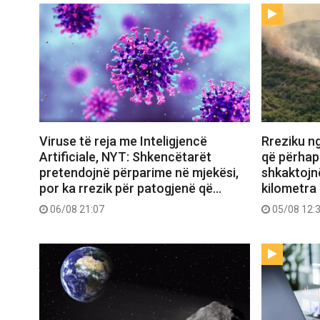
Viruse të reja me Inteligjencë
Rreziku ng
Artificiale, NYT: Shkencëtarët
që përhap
pretendojnë përparime në mjekësi,
shkaktojn
por ka rrezik për patogjenë që…
kilometra 
06/08 21:07
05/08 12: