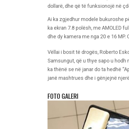
dollarë, dhe që të funksionojë në çdo
Ai ka zgjedhur modele bukuroshe për 
ka ekran 7.8 polësh, me AMOLED ful
dhe dy kamera me nga 20 e 16 MP. Ce
Vëllai i bosit të drogës, Roberto Eskob
Samsungut, që u thye sapo u hodh në
ka thënë se në janar do ta hedhë “App
janë mashtrues dhe i gënjejnë njerëz
FOTO GALERI