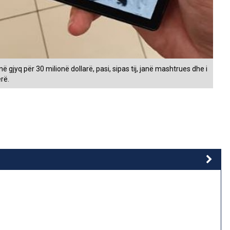
ë gjyq për 30 milionë dollarë, pasi, sipas tij, janë mashtrues dhe i
rë.