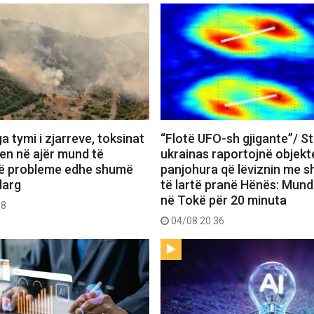
a tymi i zjarreve, toksinat
“Flotë UFO-sh gjigante”/ St
en në ajër mund të
ukrainas raportojnë objekt
ë probleme edhe shumë
panjohura që lëviznin me s
larg
të lartë pranë Hënës: Mund 
në Tokë për 20 minuta
38
04/08 20:36