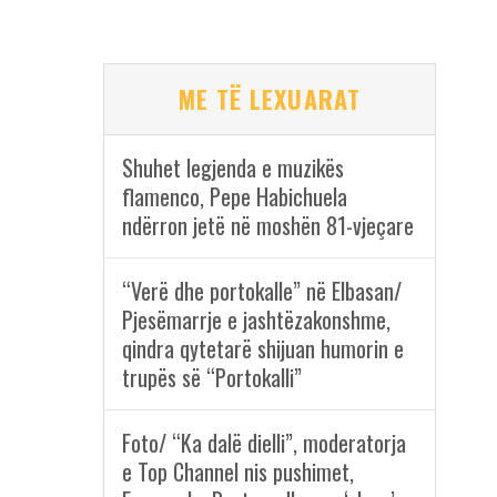
ME TË LEXUARAT
Shuhet legjenda e muzikës
flamenco, Pepe Habichuela
ndërron jetë në moshën 81-vjeçare
“Verë dhe portokalle” në Elbasan/
Pjesëmarrje e jashtëzakonshme,
qindra qytetarë shijuan humorin e
trupës së “Portokalli”
Foto/ “Ka dalë dielli”, moderatorja
e Top Channel nis pushimet,