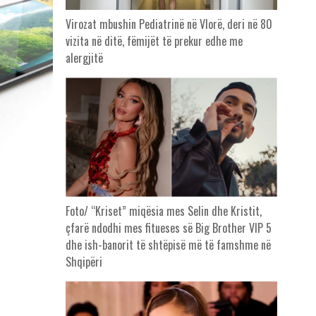
Virozat mbushin Pediatrinë në Vlorë, deri në 80
vizita në ditë, fëmijët të prekur edhe me
alergjitë
Foto/ “Kriset” miqësia mes Selin dhe Kristit,
çfarë ndodhi mes fitueses së Big Brother VIP 5
dhe ish-banorit të shtëpisë më të famshme në
Shqipëri