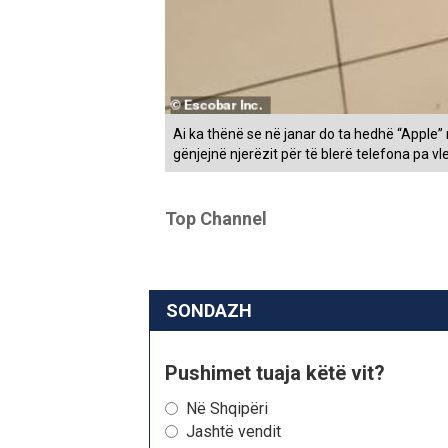
Ai ka thënë se në janar do ta hedhë “Apple” n
gënjejnë njerëzit për të blerë telefona pa vle
Top Channel
SONDAZH
Pushimet tuaja këtë vit?
Në Shqipëri
Jashtë vendit