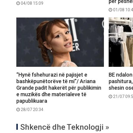
për peshë
04/08 15:09
01/08 10:
“Hynë fshehurazi në pajisjet e
BE ndalon
bashkëpunëtorëve të mi”/ Ariana
pashitura,
Grande padit hakerët për publikimin
shesin ose
e muzikës dhe materialeve të
21/07 09:
papublikuara
28/07 20:34
Shkencë dhe Teknologji »