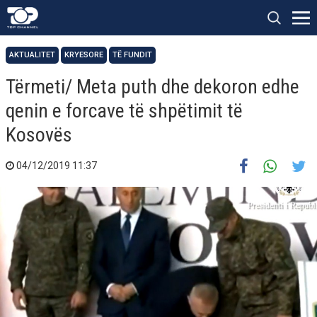
AKTUALITET
KRYESORE
TË FUNDIT
Tërmeti/ Meta puth dhe dekoron edhe
qenin e forcave të shpëtimit të
Kosovës
04/12/2019 11:37