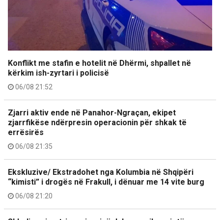
Konflikt me stafin e hotelit në Dhërmi, shpallet në
kërkim ish-zyrtari i policisë
06/08 21:52
Zjarri aktiv ende në Panahor-Ngraçan, ekipet
zjarrfikëse ndërpresin operacionin për shkak të
errësirës
06/08 21:35
Ekskluzive/ Ekstradohet nga Kolumbia në Shqipëri
“kimisti” i drogës në Frakull, i dënuar me 14 vite burg
06/08 21:20