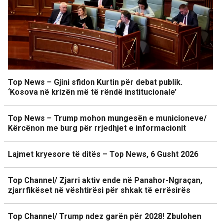
Top News – Gjini sfidon Kurtin për debat publik.
‘Kosova në krizën më të rëndë institucionale’
Top News – Trump mohon mungesën e municioneve/
Kërcënon me burg për rrjedhjet e informacionit
Lajmet kryesore të ditës – Top News, 6 Gusht 2026
Top Channel/ Zjarri aktiv ende në Panahor-Ngraçan,
zjarrfikëset në vështirësi për shkak të errësirës
Top Channel/ Trump ndez garën për 2028! Zbulohen