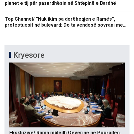
planet e tij për pasardhësin në Shtëpinë e Bardhë
Top Channel/ “Nuk ikim pa dorëheqjen e Ramës”,
protestuesit në bulevard: Do ta vendosë sovrani me…
Kryesore
Ekskluzive/ Rama mbledh Qeverinë në Pogradec.