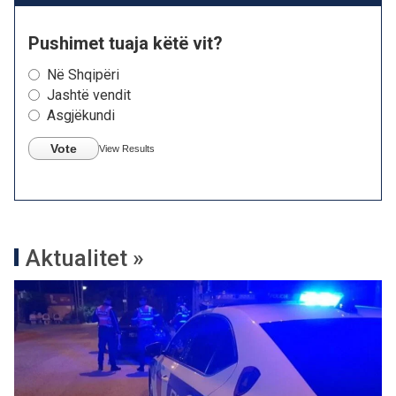
Pushimet tuaja këtë vit?
Në Shqipëri
Jashtë vendit
Asgjëkundi
Vote
View Results
Aktualitet »