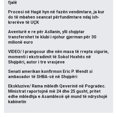
fjalë
Procesi në Hagë hyn në fazën vendimtare, ja kur
do të mbahen seancat përfundimtare ndaj ish-
krerëve të UÇK
Aventurë e re për Asllanin, ylli shqiptar
transferohet te klubi i njohur gjerman për 30
milionë euro
VIDEO/ I prangosur dhe nën masa të rrepta sigurie,
momenti i ekstradimit të Sokol Hoxhës në
Shqipëri, autor i tre vrasjeve
Senati amerikan konfirmon Eric P. Wendt si
ambasador të SHBA-së në Shqipëri
Ekskluzive/ Rama mbledh Qeverinë në Pogradec.
Ministrat raportojnë më 24 dhe 25 gusht, pritet
edhe mbledhja e Asamblesë që mund të ndryshojë
kabinetin