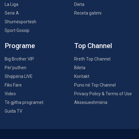
La Liga
Dieta
Serie A
Receta gatimi
Shumësportësh
Sport Gossip
Programe
Top Channel
Big Brother VIP
Rreth Top Channel
Për’puthen
Bileta
Shqipëria LIVE
Kontakt
Fiks Fare
Puno në Top Channel
Video
Privacy Policy & Terms of Use
Të gjitha programet
Aksesueshmëria
Guida TV