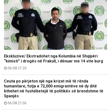
Ekskluzive/ Ekstradohet nga Kolumbia në Shqipëri
“kimisti” i drogës në Frakull, i dënuar me 14 vite burg
06/08 21:20
Ceuta po përjeton një nga krizat më të rënda
humanitare, futja e 72,000 emigrantëve në dy ditë
kthehet në fushëbetejë të politikës së brendshme të
Spanjës
06/08 21:06