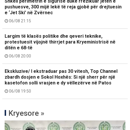
Shkeli perimetrin e sigurisë duke rrezikuar jetën e
pushuesve, 300 mijë lekë të reja gjobë për drejtuesin
e ‘Jet Ski’ në Zvërnec
06/08 21:15
Largim të klasës politike dhe qeveri teknike,
protestuesit vijojnë thirrjet para Kryeministrisë në
ditën e 68-të
06/08 20:00
Ekskluzive/ I ekstraduar pas 30 vitesh, Top Channel
zbardh dosjen e Sokol Hoxhës: Si një sherr për një
kasetofon solli vrasjen e dy vëllezërve në Patos
06/08 19:50
Kryesore »