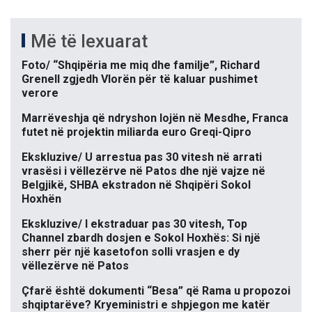
Më të lexuarat
Foto/ “Shqipëria me miq dhe familje”, Richard
Grenell zgjedh Vlorën për të kaluar pushimet
verore
Marrëveshja që ndryshon lojën në Mesdhe, Franca
futet në projektin miliarda euro Greqi-Qipro
Ekskluzive/ U arrestua pas 30 vitesh në arrati
vrasësi i vëllezërve në Patos dhe një vajze në
Belgjikë, SHBA ekstradon në Shqipëri Sokol
Hoxhën
Ekskluzive/ I ekstraduar pas 30 vitesh, Top
Channel zbardh dosjen e Sokol Hoxhës: Si një
sherr për një kasetofon solli vrasjen e dy
vëllezërve në Patos
Çfarë është dokumenti “Besa” që Rama u propozoi
shqiptarëve? Kryeministri e shpjegon me katër