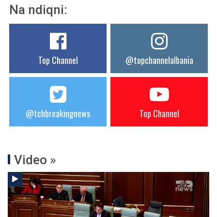
Na ndiqni:
Top Channel
@topchannelalbania
@tchbreakingnews
Top Channel
Video »