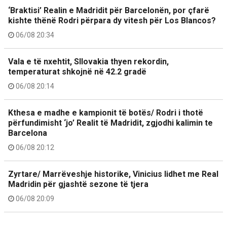
‘Braktisi’ Realin e Madridit për Barcelonën, por çfarë
kishte thënë Rodri përpara dy vitesh për Los Blancos?
06/08 20:34
Vala e të nxehtit, Sllovakia thyen rekordin,
temperaturat shkojnë në 42.2 gradë
06/08 20:14
Kthesa e madhe e kampionit të botës/ Rodri i thotë
përfundimisht ‘jo’ Realit të Madridit, zgjodhi kalimin te
Barcelona
06/08 20:12
Zyrtare/ Marrëveshje historike, Vinicius lidhet me Real
Madridin për gjashtë sezone të tjera
06/08 20:09