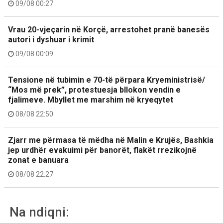
09/08 00:27
Vrau 20-vjeçarin në Korçë, arrestohet pranë banesës
autori i dyshuar i krimit
09/08 00:09
Tensione në tubimin e 70-të përpara Kryeministrisë/
“Mos më prek”, protestuesja bllokon vendin e
fjalimeve. Mbyllet me marshim në kryeqytet
08/08 22:50
Zjarr me përmasa të mëdha në Malin e Krujës, Bashkia
jep urdhër evakuimi për banorët, flakët rrezikojnë
zonat e banuara
08/08 22:27
Na ndiqni: