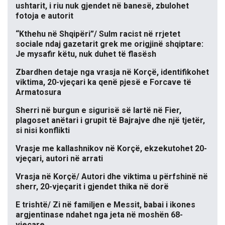
ushtarit, i riu nuk gjendet në banesë, zbulohet
fotoja e autorit
“Kthehu në Shqipëri”/ Sulm racist në rrjetet
sociale ndaj gazetarit grek me origjinë shqiptare:
Je mysafir këtu, nuk duhet të flasësh
Zbardhen detaje nga vrasja në Korçë, identifikohet
viktima, 20-vjeçari ka qenë pjesë e Forcave të
Armatosura
Sherri në burgun e sigurisë së lartë në Fier,
plagoset anëtari i grupit të Bajrajve dhe një tjetër,
si nisi konflikti
Vrasje me kallashnikov në Korçë, ekzekutohet 20-
vjeçari, autori në arrati
Vrasja në Korçë/ Autori dhe viktima u përfshinë në
sherr, 20-vjeçarit i gjendet thika në dorë
E trishtë/ Zi në familjen e Messit, babai i ikones
argjentinase ndahet nga jeta në moshën 68-
vjeçare