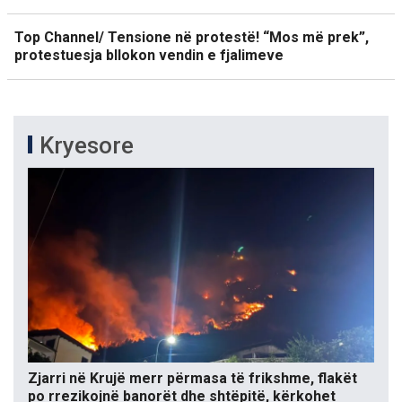
Top Channel/ Tensione në protestë! “Mos më prek”,
protestuesja bllokon vendin e fjalimeve
Kryesore
Zjarri në Krujë merr përmasa të frikshme, flakët
po rrezikojnë banorët dhe shtëpitë, kërkohet