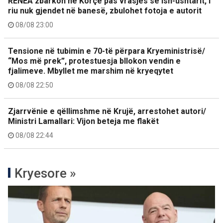
RENEA zbarkon në Korçë pas vrasjes së ish-ushtarit, i
riu nuk gjendet në banesë, zbulohet fotoja e autorit
08/08 23:00
Tensione në tubimin e 70-të përpara Kryeministrisë/
“Mos më prek”, protestuesja bllokon vendin e
fjalimeve. Mbyllet me marshim në kryeqytet
08/08 22:50
Zjarrvënie e qëllimshme në Krujë, arrestohet autori/
Ministri Lamallari: Vijon beteja me flakët
08/08 22:44
Kryesore »