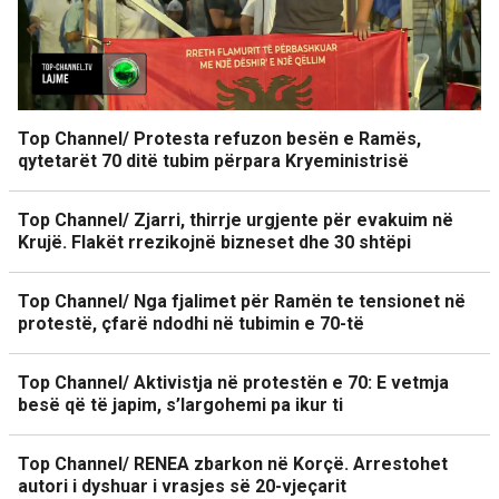
Top Channel/ Protesta refuzon besën e Ramës,
qytetarët 70 ditë tubim përpara Kryeministrisë
Top Channel/ Zjarri, thirrje urgjente për evakuim në
Krujë. Flakët rrezikojnë bizneset dhe 30 shtëpi
Top Channel/ Nga fjalimet për Ramën te tensionet në
protestë, çfarë ndodhi në tubimin e 70-të
Top Channel/ Aktivistja në protestën e 70: E vetmja
besë që të japim, s’largohemi pa ikur ti
Top Channel/ RENEA zbarkon në Korçë. Arrestohet
autori i dyshuar i vrasjes së 20-vjeçarit