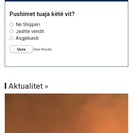
Pushimet tuaja këtë vit?
Në Shqipëri
Jashtë vendit
Asgjëkundi
Vote
View Results
Aktualitet »