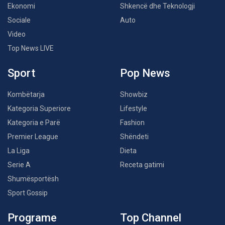
Ekonomi
Shkencë dhe Teknologji
Sociale
Auto
Video
Top News LIVE
Sport
Pop News
Kombëtarja
Showbiz
Kategoria Superiore
Lifestyle
Kategoria e Parë
Fashion
Premier League
Shëndeti
La Liga
Dieta
Serie A
Receta gatimi
Shumësportësh
Sport Gossip
Programe
Top Channel