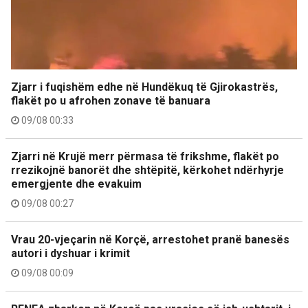
Zjarr i fuqishëm edhe në Hundëkuq të Gjirokastrës,
flakët po u afrohen zonave të banuara
09/08 00:33
Zjarri në Krujë merr përmasa të frikshme, flakët po
rrezikojnë banorët dhe shtëpitë, kërkohet ndërhyrje
emergjente dhe evakuim
09/08 00:27
Vrau 20-vjeçarin në Korçë, arrestohet pranë banesës
autori i dyshuar i krimit
09/08 00:09