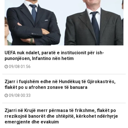
UEFA nuk ndalet, paratë e institucionit për ish-
punonjësen, Infantino nën hetim
09/08 01:56
Zjarr i fuqishëm edhe në Hundëkuq të Gjirokastrës,
flakët po u afrohen zonave të banuara
09/08 00:33
Zjarri në Krujë merr përmasa të frikshme, flakët po
rrezikojnë banorët dhe shtëpitë, kërkohet ndërhyrje
emergjente dhe evakuim