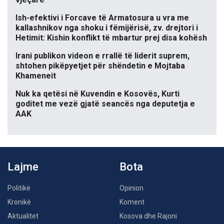
Ish-efektivi i Forcave të Armatosura u vra me
kallashnikov nga shoku i fëmijërisë, zv. drejtori i
Hetimit: Kishin konflikt të mbartur prej disa kohësh
Irani publikon videon e rrallë të liderit suprem,
shtohen pikëpyetjet për shëndetin e Mojtaba
Khameneit
Nuk ka qetësi në Kuvendin e Kosovës, Kurti
goditet me vezë gjatë seancës nga deputetja e
AAK
Lajme
Bota
Politikë
Opinion
Kronikë
Koment
Aktualitet
Kosova dhe Rajoni