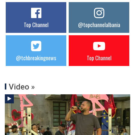
Top Channel
@topchannelalbania
@tchbreakingnews
Top Channel
Video »