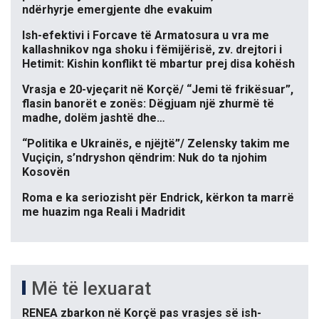
ndërhyrje emergjente dhe evakuim
Ish-efektivi i Forcave të Armatosura u vra me
kallashnikov nga shoku i fëmijërisë, zv. drejtori i
Hetimit: Kishin konflikt të mbartur prej disa kohësh
Vrasja e 20-vjeçarit në Korçë/ “Jemi të frikësuar”,
flasin banorët e zonës: Dëgjuam një zhurmë të
madhe, dolëm jashtë dhe…
“Politika e Ukrainës, e njëjtë”/ Zelensky takim me
Vuçiçin, s’ndryshon qëndrim: Nuk do ta njohim
Kosovën
Roma e ka seriozisht për Endrick, kërkon ta marrë
me huazim nga Reali i Madridit
Më të lexuarat
RENEA zbarkon në Korçë pas vrasjes së ish-