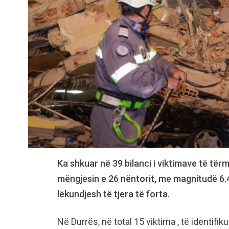
Ka shkuar në 39 bilanci i viktimave të tërm
mëngjesin e 26 nëntorit, me magnitudë 6.4 
lëkundjesh të tjera të forta.
Në Durrës, në total 15 viktima , të identifik