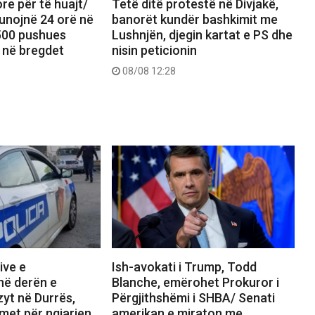
re për të huajt/
Tetë ditë protestë në Divjakë,
unojnë 24 orë në
banorët kundër bashkimit me
.500 pushues
Lushnjën, djegin kartat e PS dhe
 në bregdet
nisin peticionin
08/08 12:28
ive e
Ish-avokati i Trump, Todd
në derën e
Blanche, emërohet Prokuror i
zyt në Durrës,
Përgjithshëmi i SHBA/ Senati
imet për ngjarjen
amerikan e miraton me