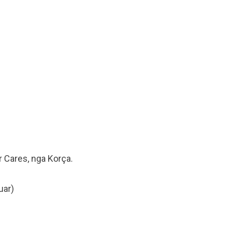
r Cares, nga Korça.
uar)