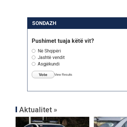
SONDAZH
Pushimet tuaja këtë vit?
Në Shqipëri
Jashtë vendit
Asgjëkundi
Vote
View Results
Aktualitet »