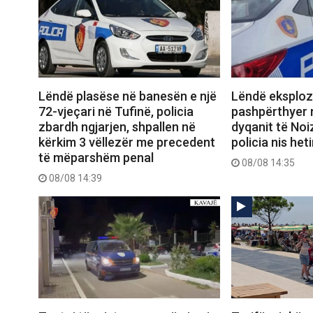
Lëndë plasëse në banesën e një
Lëndë eksploz
72-vjeçari në Tufinë, policia
pashpërthyer 
zbardh ngjarjen, shpallen në
dyqanit të Noi
kërkim 3 vëllezër me precedent
policia nis het
të mëparshëm penal
08/08 14:35
08/08 14:39