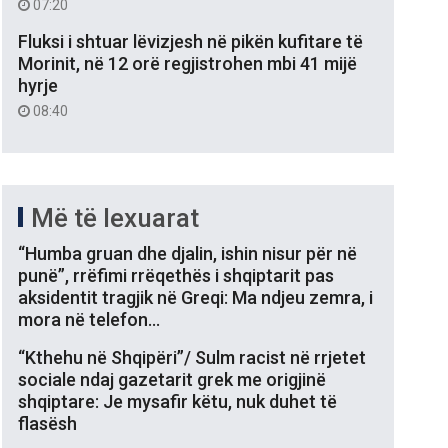
07:20
Fluksi i shtuar lëvizjesh në pikën kufitare të
Morinit, në 12 orë regjistrohen mbi 41 mijë
hyrje
08:40
Më të lexuarat
“Humba gruan dhe djalin, ishin nisur për në
punë”, rrëfimi rrëqethës i shqiptarit pas
aksidentit tragjik në Greqi: Ma ndjeu zemra, i
mora në telefon…
“Kthehu në Shqipëri”/ Sulm racist në rrjetet
sociale ndaj gazetarit grek me origjinë
shqiptare: Je mysafir këtu, nuk duhet të
flasësh