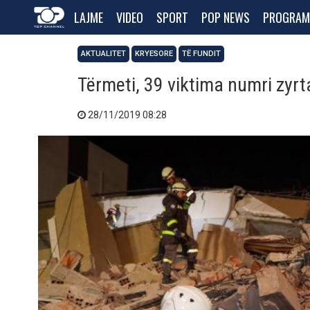
LAJME
VIDEO
SPORT
POP NEWS
PROGRAM
AKTUALITET
KRYESORE
TË FUNDIT
Tërmeti, 39 viktima numri zyrt
28/11/2019 08:28