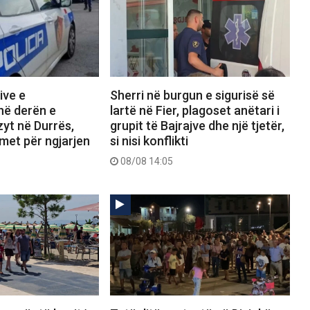
ive e
Sherri në burgun e sigurisë së
në derën e
lartë në Fier, plagoset anëtari i
zyt në Durrës,
grupit të Bajrajve dhe një tjetër,
imet për ngjarjen
si nisi konflikti
08/08 14:05