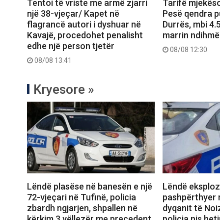
Tentoi të vriste me armë zjarri
Tarifë mjekëso
një 38-vjeçar/ Kapet në
Pesë qendra p
flagrancë autori i dyshuar në
Durrës, mbi 4
Kavajë, procedohet penalisht
marrin ndihmë
edhe një person tjetër
08/08 12:30
08/08 13:41
Kryesore »
Lëndë plasëse në banesën e një
Lëndë eksploz
72-vjeçari në Tufinë, policia
pashpërthyer 
zbardh ngjarjen, shpallen në
dyqanit të Noi
kërkim 3 vëllezër me precedent
policia nis het