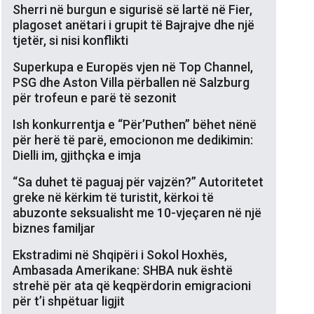
Sherri në burgun e sigurisë së lartë në Fier,
plagoset anëtari i grupit të Bajrajve dhe një
tjetër, si nisi konflikti
Superkupa e Europës vjen në Top Channel,
PSG dhe Aston Villa përballen në Salzburg
për trofeun e parë të sezonit
Ish konkurrentja e “Për’Puthen” bëhet nënë
për herë të parë, emocionon me dedikimin:
Dielli im, gjithçka e imja
“Sa duhet të paguaj për vajzën?” Autoritetet
greke në kërkim të turistit, kërkoi të
abuzonte seksualisht me 10-vjeçaren në një
biznes familjar
Ekstradimi në Shqipëri i Sokol Hoxhës,
Ambasada Amerikane: SHBA nuk është
strehë për ata që keqpërdorin emigracioni
për t’i shpëtuar ligjit