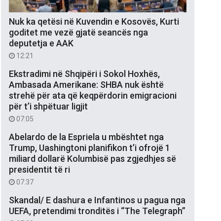
Nuk ka qetësi në Kuvendin e Kosovës, Kurti
goditet me vezë gjatë seancës nga
deputetja e AAK
12:21
Ekstradimi në Shqipëri i Sokol Hoxhës,
Ambasada Amerikane: SHBA nuk është
strehë për ata që keqpërdorin emigracioni
për t’i shpëtuar ligjit
07:05
Abelardo de la Espriela u mbështet nga
Trump, Uashingtoni planifikon t’i ofrojë 1
miliard dollarë Kolumbisë pas zgjedhjes së
presidentit të ri
07:37
Skandal/ E dashura e Infantinos u pagua nga
UEFA, pretendimi tronditës i “The Telegraph”