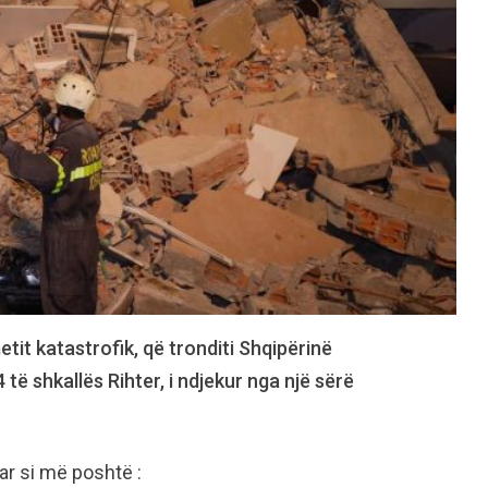
etit katastrofik, që tronditi Shqipërinë
të shkallës Rihter, i ndjekur nga një sërë
uar si më poshtë :