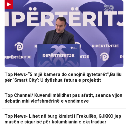
Top News-“5 mijë kamera do cenojnë qytetarët”,Balliu
për ‘Smart City’: U dyfishua fatura e projektit
Top Channel/ Kuvendi mblidhet pas afatit, seanca vijon
debatin mbi vlefshmërinë e vendimeve
Top News- Lihet në burg kimisti i Frakullës, GJKKO jep
masën e sigurisë për kolumbianin e ekstraduar