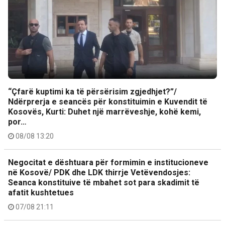
“Çfarë kuptimi ka të përsërisim zgjedhjet?”/
Ndërprerja e seancës për konstituimin e Kuvendit të
Kosovës, Kurti: Duhet një marrëveshje, kohë kemi,
por…
08/08 13:20
Negocitat e dështuara për formimin e institucioneve
në Kosovë/ PDK dhe LDK thirrje Vetëvendosjes:
Seanca konstituive të mbahet sot para skadimit të
afatit kushtetues
07/08 21:11