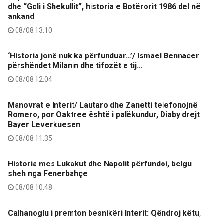
dhe “Goli i Shekullit”, historia e Botërorit 1986 del në
ankand
08/08 13:10
‘Historia jonë nuk ka përfunduar…’/ Ismael Bennacer
përshëndet Milanin dhe tifozët e tij…
08/08 12:04
Manovrat e Interit/ Lautaro dhe Zanetti telefonojnë
Romero, por Oaktree është i palëkundur, Diaby drejt
Bayer Leverkuesen
08/08 11:35
Historia mes Lukakut dhe Napolit përfundoi, belgu
sheh nga Fenerbahçe
08/08 10:48
Calhanoglu i premton besnikëri Interit: Qëndroj këtu,