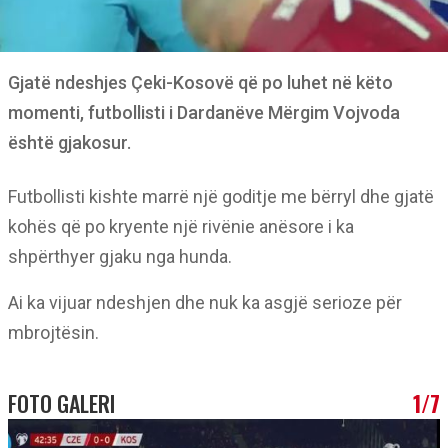
Gjatë ndeshjes Çeki-Kosovë që po luhet në këto
momenti, futbollisti i Dardanëve Mërgim Vojvoda
është gjakosur.
Futbollisti kishte marrë një goditje me bërryl dhe gjatë
kohës që po kryente një rivënie anësore i ka
shpërthyer gjaku nga hunda.
Ai ka vijuar ndeshjen dhe nuk ka asgjë serioze për
mbrojtësin.
FOTO GALERI
1/7