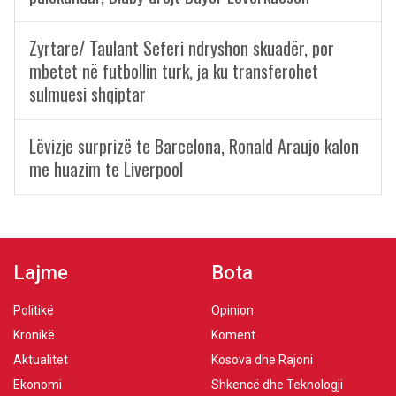
Zyrtare/ Taulant Seferi ndryshon skuadër, por
mbetet në futbollin turk, ja ku transferohet
sulmuesi shqiptar
Lëvizje surprizë te Barcelona, Ronald Araujo kalon
me huazim te Liverpool
Lajme
Bota
Politikë
Opinion
Kronikë
Koment
Aktualitet
Kosova dhe Rajoni
Ekonomi
Shkencë dhe Teknologji