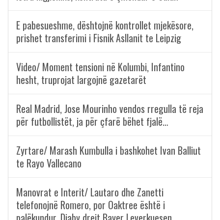
E pabesueshme, dështojnë kontrollet mjekësore,
prishet transferimi i Fisnik Asllanit te Leipzig
Video/ Moment tensioni në Kolumbi, Infantino
hesht, truprojat largojnë gazetarët
Real Madrid, Jose Mourinho vendos rregulla të reja
për futbollistët, ja për çfarë bëhet fjalë…
Zyrtare/ Marash Kumbulla i bashkohet Ivan Balliut
te Rayo Vallecano
Manovrat e Interit/ Lautaro dhe Zanetti
telefonojnë Romero, por Oaktree është i
palëkundur, Diaby drejt Bayer Leverkuesen