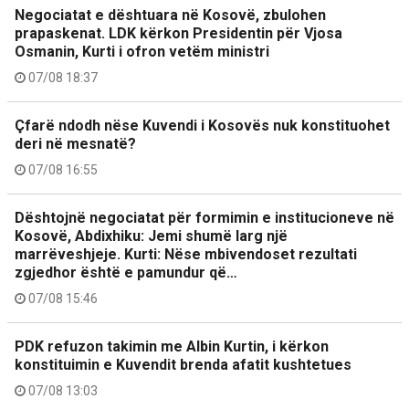
Negociatat e dështuara në Kosovë, zbulohen
prapaskenat. LDK kërkon Presidentin për Vjosa
Osmanin, Kurti i ofron vetëm ministri
07/08 18:37
Çfarë ndodh nëse Kuvendi i Kosovës nuk konstituohet
deri në mesnatë?
07/08 16:55
Dështojnë negociatat për formimin e institucioneve në
Kosovë, Abdixhiku: Jemi shumë larg një
marrëveshjeje. Kurti: Nëse mbivendoset rezultati
zgjedhor është e pamundur që…
07/08 15:46
PDK refuzon takimin me Albin Kurtin, i kërkon
konstituimin e Kuvendit brenda afatit kushtetues
07/08 13:03