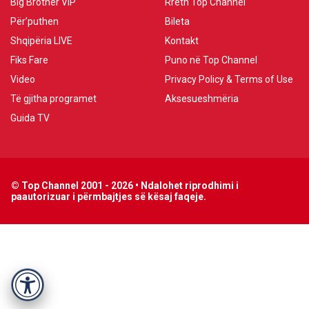
Big Brother VIP
Rreth Top Channel
Për’puthen
Bileta
Shqipëria LIVE
Kontakt
Fiks Fare
Puno në Top Channel
Video
Privacy Policy & Terms of Use
Të gjitha programet
Aksesueshmëria
Guida TV
© Top Channel 2001 - 2026 • Ndalohet riprodhimi i
paautorizuar i përmbajtjes së kësaj faqeje.
Accessibility