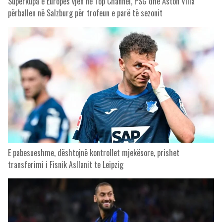
Superkupa e Europës vjen në Top Channel, PSG dhe Aston Villa
përballen në Salzburg për trofeun e parë të sezonit
E pabesueshme, dështojnë kontrollet mjekësore, prishet
transferimi i Fisnik Asllanit te Leipzig