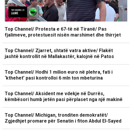
Top Channel/ Protesta e 67-të në Tiranë/ Pas
fjalimeve, protestuesit nisën marshimet dhe thirrjet
Top Channel/ Zjarret, shtatë vatra aktive/ Flakët
jashtë kontrollit në Mallakastër, kalojnë në Patos
Top Channel/ Hodhi 1 milion euro në plehra, fati i
‘kthehet’ pasi kontrolloi 6 mln ton mbeturina
Top Channel/ Aksident me vdekje në Durrës,
këmbësori humb jetën pasi përplaset nga një makinë
Top Channel/ Michigan, tronditen demokratët/
Zgjedhjet promare për Senatin i fiton Abdul El-Sayed