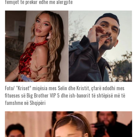
fëmijët të prekur edhe me alergjitë
Foto/ “Kriset” miqësia mes Selin dhe Kristit, çfarë ndodhi mes
fitueses së Big Brother VIP 5 dhe ish-banorit të shtëpisë më të
famshme në Shqipëri