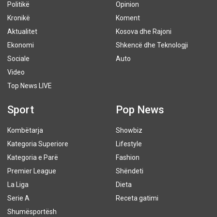
Politikë
Opinion
Kronikë
Koment
Aktualitet
Kosova dhe Rajoni
Ekonomi
Shkencë dhe Teknologji
Sociale
Auto
Video
Top News LIVE
Sport
Pop News
Kombëtarja
Showbiz
Kategoria Superiore
Lifestyle
Kategoria e Parë
Fashion
Premier League
Shëndeti
La Liga
Dieta
Serie A
Receta gatimi
Shumësportësh