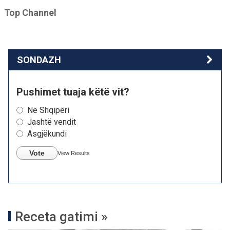
Top Channel
SONDAZH
Pushimet tuaja këtë vit?
Në Shqipëri
Jashtë vendit
Asgjëkundi
Vote
View Results
Receta gatimi »