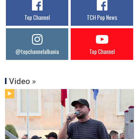
Top Channel
TCH Pop News
@topchannelalbania
Top Channel
Video »