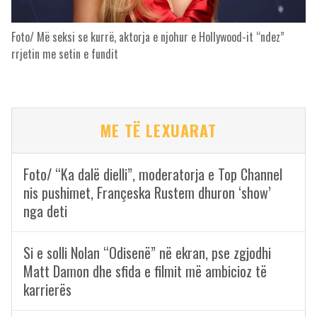
Foto/ Më seksi se kurrë, aktorja e njohur e Hollywood-it “ndez”
rrjetin me setin e fundit
ME TË LEXUARAT
Foto/ “Ka dalë dielli”, moderatorja e Top Channel
nis pushimet, Françeska Rustem dhuron ‘show’
nga deti
Si e solli Nolan “Odisenë” në ekran, pse zgjodhi
Matt Damon dhe sfida e filmit më ambicioz të
karrierës