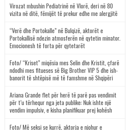
Virozat mbushin Pediatrinë në Vlorë, deri në 80
vizita në ditë, fëmijët të prekur edhe me alergjitë
“Verë dhe Portokalle” në Bulqizë, aktorët e
Portokallisë ndezin atmosferën në qytetin minator.
Emocionesh të forta për qytetarët
Foto/ “Kriset” miqësia mes Selin dhe Kristit, çfarë
ndodhi mes fitueses së Big Brother VIP 5 dhe ish-
banorit të shtëpisë më të famshme në Shqipëri
Ariana Grande flet për herë të parë pas vendimit
për t’u tërhequr nga jeta publike: Nuk ishte një
vendim impulsiv, e kisha planifikuar prej kohësh
Foto/ Më seksi se kurrë, aktorja e njohur e