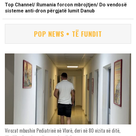
Top Channel/ Rumania forcon mbrojtjen/ Do vendosë
sisteme anti-dron përgjatë lumit Danub
POP NEWS • TË FUNDIT
Virozat mbushin Pediatrinë në Vlorë, deri në 80 vizita në ditë,