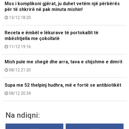
Mos i komplikoni gjërat, ju duhet vetëm një përbërës
për të shkrirë në pak minuta mishin!
13/12 18:20
Receta e ëmbël e lëkurave të portokallit të
mbështjella me çokollatë
11/12 19:16
Mish pule me shegë dhe arra, tava e shijshme e dimrit
08/12 21:20
Supa me 52 thelpinj hudhra, më e fortë se antibiotikët
08/12 20:34
Na ndiqni: