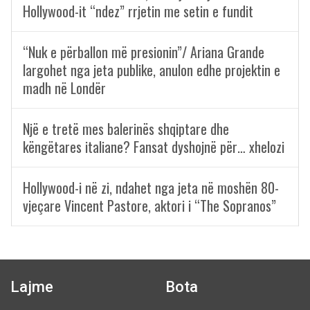
Hollywood-it “ndez” rrjetin me setin e fundit
“Nuk e përballon më presionin”/ Ariana Grande
largohet nga jeta publike, anulon edhe projektin e
madh në Londër
Një e tretë mes balerinës shqiptare dhe
këngëtares italiane? Fansat dyshojnë për… xhelozi
Hollywood-i në zi, ndahet nga jeta në moshën 80-
vjeçare Vincent Pastore, aktori i “The Sopranos”
Lajme
Bota