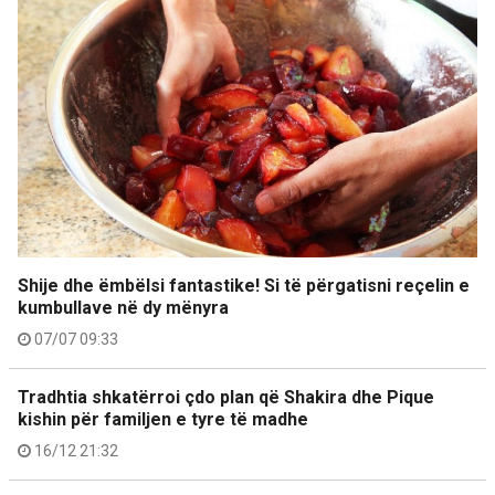
Shije dhe ëmbëlsi fantastike! Si të përgatisni reçelin e
kumbullave në dy mënyra
07/07 09:33
Tradhtia shkatërroi çdo plan që Shakira dhe Pique
kishin për familjen e tyre të madhe
16/12 21:32