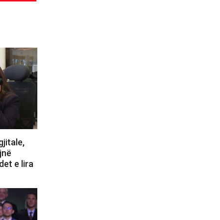
jitale,
jnë
et e lira