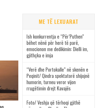
ME TË LEXUARAT
Ish konkurrentja e “Për’Puthen”
bëhet nënë për herë të parë,
emocionon me dedikimin: Dielli im,
gjithçka e imja
“Verë dhe Portokalle” në skenën e
Peqinit/ Qindra spektatorë shijojnë
humorin, turneu veror vijon
rrugëtimin drejt Kavajës
Foto/ Veshja që tërhoqi gjithë
as