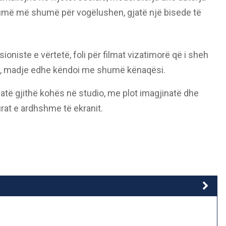
shumë më shumë për vogëlushen, gjatë një bisede të
ioniste e vërtetë, foli për filmat vizatimorë që i sheh
ha, madje edhe këndoi me shumë kënaqësi.
gjatë gjithë kohës në studio, me plot imagjinatë dhe
rat e ardhshme të ekranit.