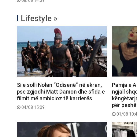
08/08 14:39
Lifestyle »
Si e solli Nolan “Odisenë” në ekran,
Pamja e Ar
pse zgjodhi Matt Damon dhe sfida e
ngjall shq
filmit më ambicioz të karrierës
këngëtarj
për peshë
04/08 15:09
01/08 10: