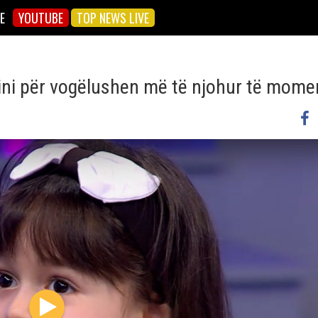
E
YOUTUBE
TOP NEWS LIVE
 dini për vogëlushen më të njohur të mome