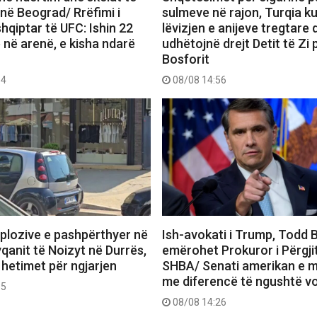
në Beograd/ Rrëfimi i
sulmeve në rajon, Turqia k
shqiptar të UFC: Ishin 22
lëvizjen e anijeve tregtare 
 në arenë, e kisha ndarë
udhëtojnë drejt Detit të Zi
Bosforit
14
08/08 14:56
plozive e pashpërthyer në
Ish-avokati i Trump, Todd 
qanit të Noizyt në Durrës,
emërohet Prokuror i Përgji
s hetimet për ngjarjen
SHBA/ Senati amerikan e m
me diferencë të ngushtë v
35
08/08 14:26