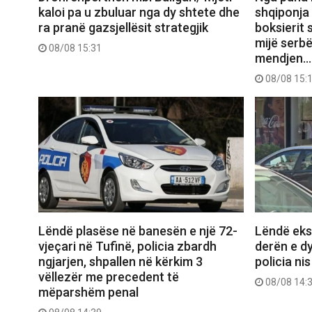
kaloi pa u zbuluar nga dy shtete dhe
shqiponja 
ra pranë gazsjellësit strategjik
boksierit 
mijë serbë
08/08 15:31
mendjen…
08/08 15:
Lëndë plasëse në banesën e një 72-
Lëndë eks
vjeçari në Tufinë, policia zbardh
derën e dy
ngjarjen, shpallen në kërkim 3
policia ni
vëllezër me precedent të
08/08 14:
mëparshëm penal