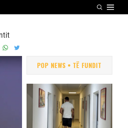
ntit
POP NEWS • TË FUNDIT