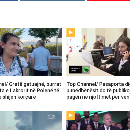
el/ Gratë gatuajnë, burrat
Top Channel/ Pasaporta dig
sta e Lakrorit në Polenë të
punëdhënësit do të publiko
 shijen korçare
pagën në njoftimet për vend