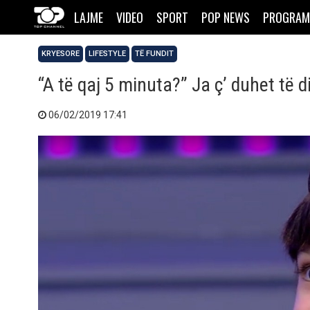
LAJME
VIDEO
SPORT
POP NEWS
PROGRAM
KRYESORE
LIFESTYLE
TË FUNDIT
“A të qaj 5 minuta?” Ja ç’ duhet të
06/02/2019 17:41