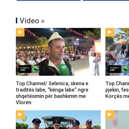
Video »
Top Channel/ Selenica, skena e
Top Chann
traditës labe, “kënga labe” ngre
pjekin, fe
shqetësimin për bashkimin me
Korçës me
Vlorën