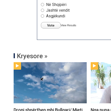
Në Shqipëri
Jashtë vendit
Asgjëkundi
Vote
View Results
Kryesore »
Droni shpërthen mbi Bullgari/ Mjeti
Nga puna 