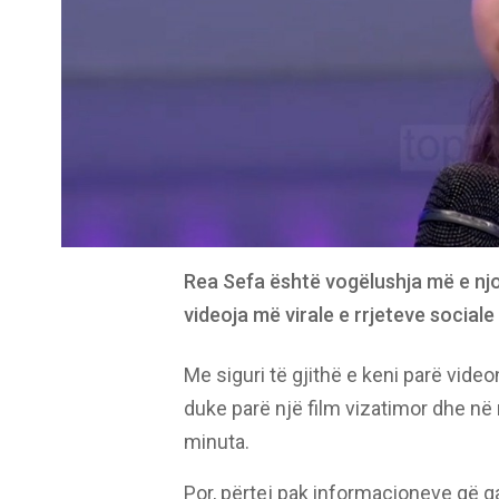
Rea Sefa është vogëlushja më e nj
videoja më virale e rrjeteve sociale 
Me siguri të gjithë e keni parë video
duke parë një film vizatimor dhe në
minuta.
Por, përtej pak informacioneve që qa