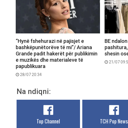
“Hynë fshehurazi në pajisjet e
BE ndalon
bashkëpunëtorëve të mi”/ Ariana
pashitura,
Grande padit hakerët për publikimin
shesin ose
e muzikës dhe materialeve të
21/07 09:
papublikuara
28/07 20:34
Na ndiqni:
Top Channel
TCH Pop News