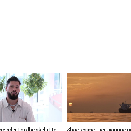
në ndërtim dhe skelat te
Shqetësimet për sigurinë p