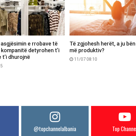
 asgjësimin e rrobave të
Të zgjohesh herët, a ju bën
 kompanitë detyrohen t’i
më produktiv?
 t’i dhurojnë
11/07 08:10
55
@topchannelalbania
Top Channe