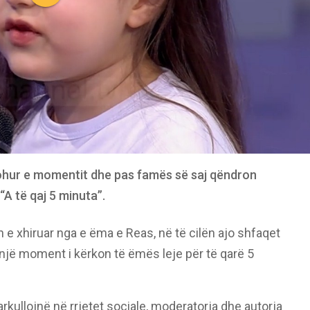
ohur e momentit dhe pas famës së saj qëndron
“A të qaj 5 minuta”.
n e xhiruar nga e ëma e Reas, në të cilën ajo shfaqet
 një moment i kërkon të ëmës leje për të qarë 5
rkullojnë në rrjetet sociale, moderatorja dhe autorja