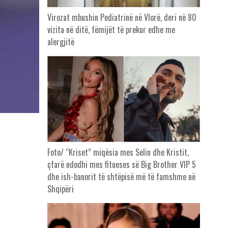
Virozat mbushin Pediatrinë në Vlorë, deri në 80
vizita në ditë, fëmijët të prekur edhe me
alergjitë
Foto/ “Kriset” miqësia mes Selin dhe Kristit,
çfarë ndodhi mes fitueses së Big Brother VIP 5
dhe ish-banorit të shtëpisë më të famshme në
Shqipëri