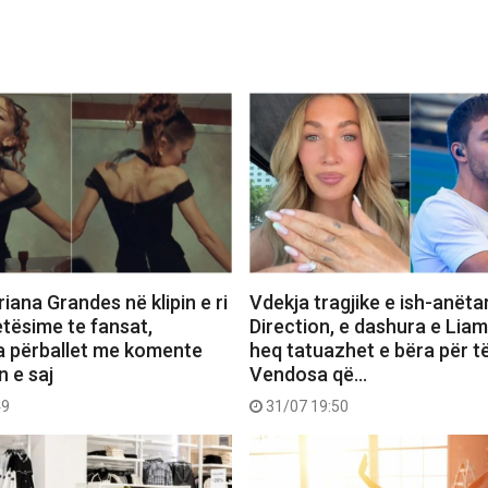
iana Grandes në klipin e ri
Vdekja tragjike e ish-anëta
etësime te fansat,
Direction, e dashura e Lia
a përballet me komente
heq tatuazhet e bëra për të
n e saj
Vendosa që…
49
31/07 19:50