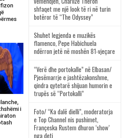
vëmendjen, Charlize Theron
ufizon
shfaqet me një look të ri në turin
që
botëror të “The Odyssey”
 përmes
Shuhet legjenda e muzikës
flamenco, Pepe Habichuela
ndërron jetë në moshën 81-vjeçare
“Verë dhe portokalle” në Elbasan/
Pjesëmarrje e jashtëzakonshme,
qindra qytetarë shijuan humorin e
trupës së “Portokalli”
Blanche,
thshëmi i
Foto/ “Ka dalë dielli”, moderatorja
iraton
e Top Channel nis pushimet,
otash
Françeska Rustem dhuron ‘show’
nga deti