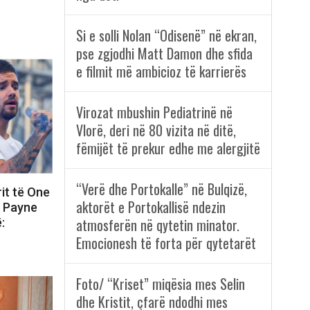
Si e solli Nolan “Odisenë” në ekran,
pse zgjodhi Matt Damon dhe sfida
e filmit më ambicioz të karrierës
Virozat mbushin Pediatrinë në
Vlorë, deri në 80 vizita në ditë,
fëmijët të prekur edhe me alergjitë
“Verë dhe Portokalle” në Bulqizë,
rit të One
aktorët e Portokallisë ndezin
m Payne
atmosferën në qytetin minator.
:
Emocionesh të forta për qytetarët
Foto/ “Kriset” miqësia mes Selin
dhe Kristit, çfarë ndodhi mes