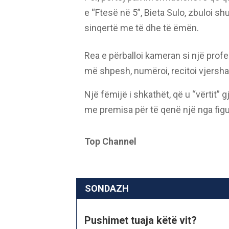
e “Ftesë në 5”, Bieta Sulo, zbuloi 
sinqertë me të dhe të ëmën.
Rea e përballoi kameran si një profes
më shpesh, numëroi, recitoi vjers
Një fëmijë i shkathët, që u “vërtit” 
me premisa për të qenë një nga figu
Top Channel
SONDAZH
Pushimet tuaja këtë vit?