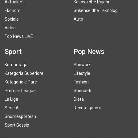
Aktualitet
Kosova dhe Rajoni
Ekonomi
Shkencë dhe Teknologji
Sociale
Auto
Video
Top News LIVE
Sport
Pop News
Kombëtarja
Showbiz
Kategoria Superiore
Lifestyle
Kategoria e Parë
Fashion
Premier League
Shëndeti
La Liga
Dieta
Serie A
Receta gatimi
Shumësportësh
Sport Gossip