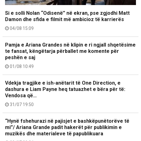
Si e solli Nolan “Odisenë” në ekran, pse zgjodhi Matt
Damon dhe sfida e filmit më ambicioz të karrierës
04/08 15:09
Pamja e Ariana Grandes në klipin e ri ngjall shqetësime
te fansat, këngëtarja përballet me komente për
peshën e saj
01/08 10:49
Vdekja tragjike e ish-anëtarit të One Direction, e
dashura e Liam Payne heq tatuazhet e bëra për të:
Vendosa që…
31/07 19:50
“Hynë fshehurazi në pajisjet e bashkëpunëtorëve të
mi”/ Ariana Grande padit hakerët për publikimin e
muzikës dhe materialeve të papublikuara