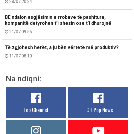
28/07 20:34
BE ndalon asgjësimin e rrobave të pashitura,
kompanitë detyrohen t’i shesin ose t’i dhurojnë
21/07 09:55
Të zgjohesh herët, a ju bën vërtetë më produktiv?
11/07 08:10
Na ndiqni:
Top Channel
TCH Pop News