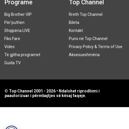
Programe
Top Channel
Big Brother VIP
Rreth Top Channel
Për’puthen
Bileta
Shqipëria LIVE
Kontakt
Fiks Fare
Puno në Top Channel
Video
Privacy Policy & Terms of Use
Të gjitha programet
Aksesueshmëria
Guida TV
© Top Channel 2001 - 2026 • Ndalohet riprodhimi i
paautorizuar i përmbajtjes së kësaj faqeje.