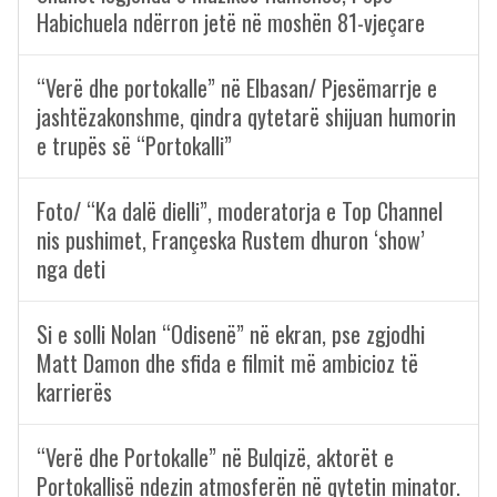
Habichuela ndërron jetë në moshën 81-vjeçare
“Verë dhe portokalle” në Elbasan/ Pjesëmarrje e
jashtëzakonshme, qindra qytetarë shijuan humorin
e trupës së “Portokalli”
Foto/ “Ka dalë dielli”, moderatorja e Top Channel
nis pushimet, Françeska Rustem dhuron ‘show’
nga deti
Si e solli Nolan “Odisenë” në ekran, pse zgjodhi
Matt Damon dhe sfida e filmit më ambicioz të
karrierës
“Verë dhe Portokalle” në Bulqizë, aktorët e
Portokallisë ndezin atmosferën në qytetin minator.