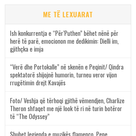
ME TË LEXUARAT
Ish konkurrentja e “Për’Puthen” bëhet nënë për
herë të parë, emocionon me dedikimin: Dielli im,
gjithçka e imja
“Verë dhe Portokalle” në skenën e Peqinit/ Qindra
spektatorë shijojnë humorin, turneu veror vijon
rrugëtimin drejt Kavajës
Foto/ Veshja që tërhoqi gjithë vëmendjen, Charlize
Theron shfaqet me një look të ri në turin botëror
të “The Odyssey”
Shuhet legjenda e muzikës flamenco, Pepe