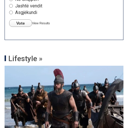
Jashtë vendit
Asgjëkundi
Vote
View Results
Lifestyle »