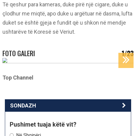
Të qeshur para kameras, duke pirë një cigare, duke u
çlodhur me miqtë, apo duke u argëtuar në dasma, lufta
duket se është gjeja e fundit që u shkon në mendje
ushtarëve të Koresë së Veriut.
FOTO GALERI
1/23
Top Channel
SONDAZH
Pushimet tuaja këtë vit?
Në Shqipëri