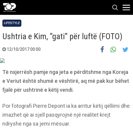
LIFESTYLE
Ushtria e Kim, “gati” për luftë (FOTO)
12/10/2017 00:00
Të nxjerrësh pamje nga jeta e përditshme nga Koreja
e Veriut është shumë e vështirë, aq më pak kur bëhet
fjalë për ushtrinë e këtij vendi.
Por fotografi Pierre Depont ia ka arritur këtij qëllimi dhe
imazhet që ai sjell pasqyrojnë një realitet krejt
ndryshe nga sa jemi mësuar.