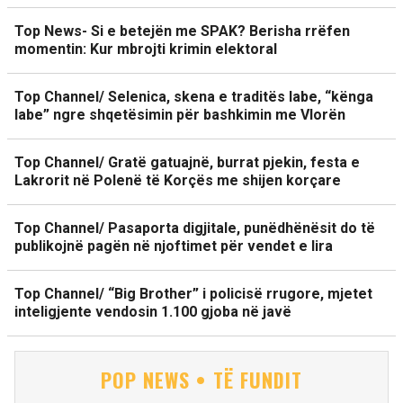
Top News- Si e betejën me SPAK? Berisha rrëfen
momentin: Kur mbrojti krimin elektoral
Top Channel/ Selenica, skena e traditës labe, “kënga
labe” ngre shqetësimin për bashkimin me Vlorën
Top Channel/ Gratë gatuajnë, burrat pjekin, festa e
Lakrorit në Polenë të Korçës me shijen korçare
Top Channel/ Pasaporta digjitale, punëdhënësit do të
publikojnë pagën në njoftimet për vendet e lira
Top Channel/ “Big Brother” i policisë rrugore, mjetet
inteligjente vendosin 1.100 gjoba në javë
POP NEWS • TË FUNDIT