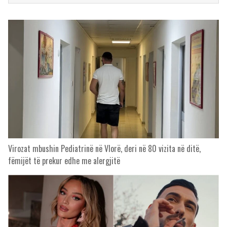
Virozat mbushin Pediatrinë në Vlorë, deri në 80 vizita në ditë,
fëmijët të prekur edhe me alergjitë