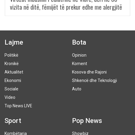
vizita në ditë, fëmijët të prekur edhe me alergjitë
Lajme
Bota
Politikë
Opinion
Kronikë
Koment
Aktualitet
Kosova dhe Rajoni
Ekonomi
Shkencë dhe Teknologji
Sociale
Auto
Video
Top News LIVE
Sport
Pop News
Kombëtarja
Showbiz