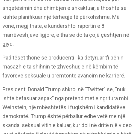
shqetësimin dhe dhimbjen e shkaktuar, e thoshte se
kishte planifikuar një tërheqje të përkohshme. Më
vonë, megjithatë, e kundërshtoi raportin e 8
marrëveshjeve ligjore, e tha se do ta çojë çështjen në
gjyq.
Paditëset thonë se producenti i ka detyruar t’i bënin
masazh e ta shihnin të zhveshur, e në këmbim të
favoreve seksuale u premtonte avancim në karrierë.
Presidenti Donald Trump shkroi në “Twitter” se, “nuk
ishte befasuar aspak” nga pretendimet e ngritura mbi
Weinstein, një mbështetës i fuqishëm i kandidatëve
demokratë. Trump është përballur edhe vetë me një
skandal seksual vitin e kaluar, kur doli në dritë një video