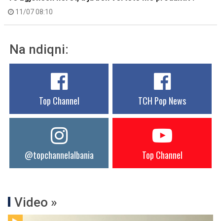
11/07 08:10
Na ndiqni:
Top Channel
TCH Pop News
@topchannelalbania
Top Channel
Video »