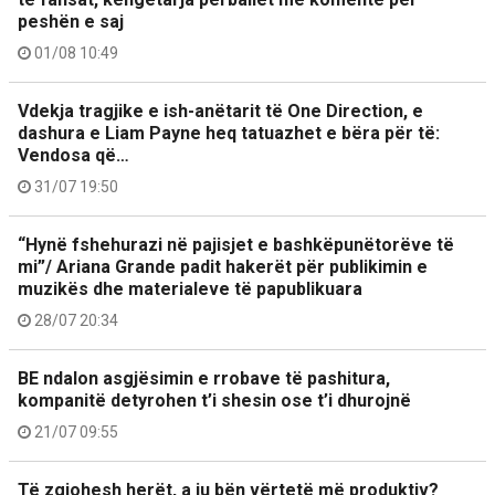
peshën e saj
01/08 10:49
Vdekja tragjike e ish-anëtarit të One Direction, e
dashura e Liam Payne heq tatuazhet e bëra për të:
Vendosa që…
31/07 19:50
“Hynë fshehurazi në pajisjet e bashkëpunëtorëve të
mi”/ Ariana Grande padit hakerët për publikimin e
muzikës dhe materialeve të papublikuara
28/07 20:34
BE ndalon asgjësimin e rrobave të pashitura,
kompanitë detyrohen t’i shesin ose t’i dhurojnë
21/07 09:55
Të zgjohesh herët, a ju bën vërtetë më produktiv?