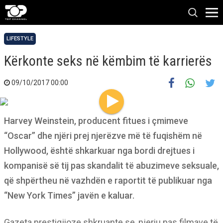
LIFESTYLE
Kërkonte seks në këmbim të karrierës
09/10/2017 00:00
Harvey Weinstein, producent fitues i çmimeve
“Oscar” dhe njëri prej njerëzve më të fuqishëm në
Hollywood, është shkarkuar nga bordi drejtues i
kompanisë së tij pas skandalit të abuzimeve seksuale,
që shpërtheu në vazhdën e raportit të publikuar nga
“New York Times” javën e kaluar.
Gazeta prestigjioze shkruante se, njeriu pas filmave të