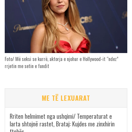
Foto/ Më seksi se kurrë, aktorja e njohur e Hollywood-it “ndez”
rrjetin me setin e fundit
ME TË LEXUARAT
Rriten helmimet nga ushqimi/ Temperaturat e
larta shtojnë rastet, Brataj: Kujdes me zinxhirin
ftohës