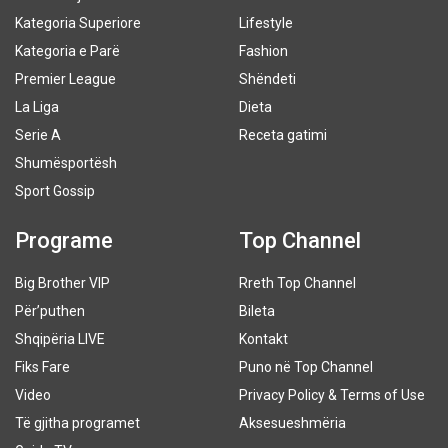
Kategoria Superiore
Lifestyle
Kategoria e Parë
Fashion
Premier League
Shëndeti
La Liga
Dieta
Serie A
Receta gatimi
Shumësportësh
Sport Gossip
Programe
Top Channel
Big Brother VIP
Rreth Top Channel
Për’puthen
Bileta
Shqipëria LIVE
Kontakt
Fiks Fare
Puno në Top Channel
Video
Privacy Policy & Terms of Use
Të gjitha programet
Aksesueshmëria