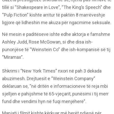
tillë si “Shakespeare in Love”, “The King’s Speech” dhe
“Pulp Fiction” kishte arritur të paktën 8 marrëveshje
ligjore që lidheshin me akuza për ngacmime seksuale.
Në mesin e paditëseve ishte edhe aktorja e famshme
Ashley Judd, Rose McGowan, si dhe disa ish-
punonjëse të “Weinstein Co” dhe ish-kompanisë së tij
“Miramax”.
Shkrimi i “New York Times” nxori në pah 3 dekada
abuzimesh. Drejtuesit e “Weinstein Company”
deklaruan se, “në dritën e informacioneve të reja mbi
sjelljen e pahijshme të 65-vjeçarit, punësimi i tij merr
fund dhe vendimi hyn në fuqi menjëherë”.
Manjati i filmit kishte kërkuar më herët ndjesë për