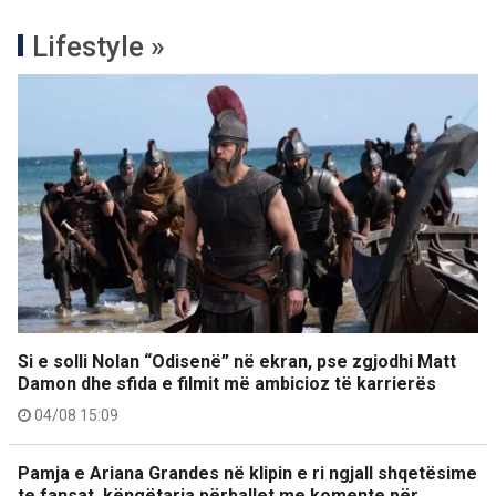
Lifestyle »
Si e solli Nolan “Odisenë” në ekran, pse zgjodhi Matt
Damon dhe sfida e filmit më ambicioz të karrierës
04/08 15:09
Pamja e Ariana Grandes në klipin e ri ngjall shqetësime
te fansat, këngëtarja përballet me komente për