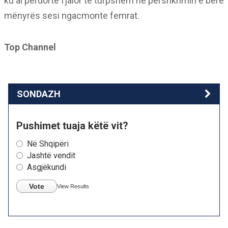
ku ai përdorte fjalor të turpshëm në përshkrimin e bërë
mënyrës sesi ngacmonte femrat.
Top Channel
SONDAZH
Pushimet tuaja këtë vit?
Në Shqipëri
Jashtë vendit
Asgjëkundi
Vote
View Results