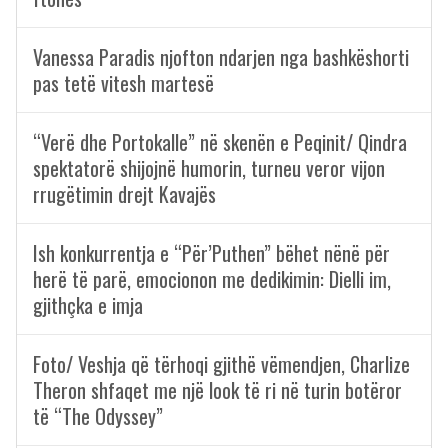
Vanessa Paradis njofton ndarjen nga bashkëshorti
pas tetë vitesh martesë
“Verë dhe Portokalle” në skenën e Peqinit/ Qindra
spektatorë shijojnë humorin, turneu veror vijon
rrugëtimin drejt Kavajës
Ish konkurrentja e “Për’Puthen” bëhet nënë për
herë të parë, emocionon me dedikimin: Dielli im,
gjithçka e imja
Foto/ Veshja që tërhoqi gjithë vëmendjen, Charlize
Theron shfaqet me një look të ri në turin botëror
të “The Odyssey”