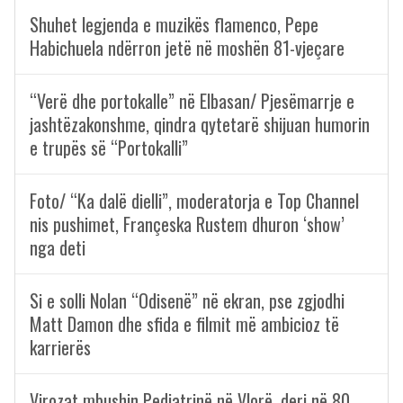
Shuhet legjenda e muzikës flamenco, Pepe
Habichuela ndërron jetë në moshën 81-vjeçare
“Verë dhe portokalle” në Elbasan/ Pjesëmarrje e
jashtëzakonshme, qindra qytetarë shijuan humorin
e trupës së “Portokalli”
Foto/ “Ka dalë dielli”, moderatorja e Top Channel
nis pushimet, Françeska Rustem dhuron ‘show’
nga deti
Si e solli Nolan “Odisenë” në ekran, pse zgjodhi
Matt Damon dhe sfida e filmit më ambicioz të
karrierës
Virozat mbushin Pediatrinë në Vlorë, deri në 80