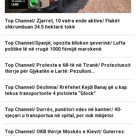
Top Channel/ Zjarret, 10 vatra ende aktive/ Flakët
shkrumbuan 34.5 hektarë tokë
Top Channel/Spanjë, opozita bllokon qeverinë/ Lufta
politike lë në rrugë 1000 fëmijë marokenë
Top Channel/ Protesta e 68-të në Tiranë/ Protestuesit
thirrje për Gjykatën e Lartë: Pezulloni…
Top Channel/ Dëshmia/ Rrëfehet Kejdi Banaj që u kap
teksa transportonte 4 pistoleta “Glock”
Top Channel/ Durrës, punëtori vdes në kantier/ 40-
vjeçari u transportua në spital, por nuk mbijetoi
Top Channel/ OKB thirrje Moskës e Kievit/ Guterres: