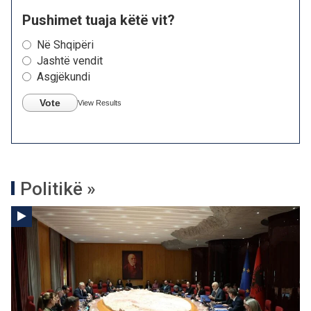
Pushimet tuaja këtë vit?
Në Shqipëri
Jashtë vendit
Asgjëkundi
Vote
View Results
Politikë »