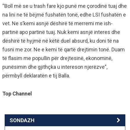
“Boll më se u trash fare kjo punë me çorodinë tuaj dhe
na lini ne të bëjmë fushatën tonë, edhe LSI fushatën e
vet. Ne s’kemi asnjë dëshirë të merremi me ish-
partinë apo partinë tuaj. Nuk kemi asnjë interes dhe
dëshirë të hyjmë në këtë duel absurd, ku doni të na
fusni me zor. Ne e kemi të qartë drejtimin tonë. Duam
të flasim me popullin për drejtesinë, ekonominë,
punësimin dhe gjithçka u intereson njerëzve”,
përmbyll deklaratën e tij Balla.
Top Channel
SONDAZH