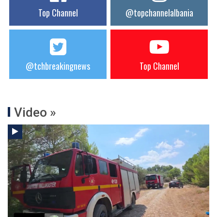
Top Channel
@topchannelalbania
@tchbreakingnews
Top Channel
Video »