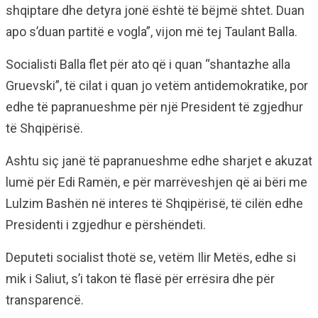
shqiptare dhe detyra jonë është të bëjmë shtet. Duan
apo s’duan partitë e vogla”, vijon më tej Taulant Balla.
Socialisti Balla flet për ato që i quan “shantazhe alla
Gruevski”, të cilat i quan jo vetëm antidemokratike, por
edhe të papranueshme për një President të zgjedhur
të Shqipërisë.
Ashtu siç janë të papranueshme edhe sharjet e akuzat
lumë për Edi Ramën, e për marrëveshjen që ai bëri me
Lulzim Bashën në interes të Shqipërisë, të cilën edhe
Presidenti i zgjedhur e përshëndeti.
Deputeti socialist thotë se, vetëm Ilir Metës, edhe si
mik i Saliut, s’i takon të flasë për errësira dhe për
transparencë.