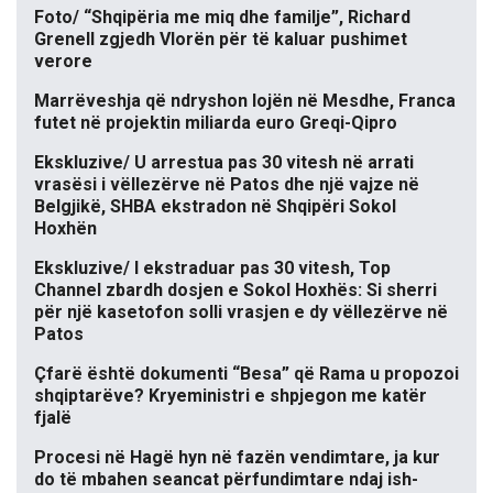
Foto/ “Shqipëria me miq dhe familje”, Richard
Grenell zgjedh Vlorën për të kaluar pushimet
verore
Marrëveshja që ndryshon lojën në Mesdhe, Franca
futet në projektin miliarda euro Greqi-Qipro
Ekskluzive/ U arrestua pas 30 vitesh në arrati
vrasësi i vëllezërve në Patos dhe një vajze në
Belgjikë, SHBA ekstradon në Shqipëri Sokol
Hoxhën
Ekskluzive/ I ekstraduar pas 30 vitesh, Top
Channel zbardh dosjen e Sokol Hoxhës: Si sherri
për një kasetofon solli vrasjen e dy vëllezërve në
Patos
Çfarë është dokumenti “Besa” që Rama u propozoi
shqiptarëve? Kryeministri e shpjegon me katër
fjalë
Procesi në Hagë hyn në fazën vendimtare, ja kur
do të mbahen seancat përfundimtare ndaj ish-