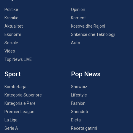
Politikë
Opinion
Kronikë
Koment
Aktualitet
Kosova dhe Rajoni
Ekonomi
Shkencë dhe Teknologji
Sociale
Auto
Video
Top News LIVE
Sport
Pop News
Kombëtarja
Showbiz
Kategoria Superiore
Lifestyle
Kategoria e Parë
Fashion
Premier League
Shëndeti
La Liga
Dieta
Serie A
Receta gatimi