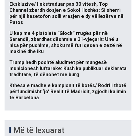
Ekskluzive/ I ekstraduar pas 30 vitesh, Top
Channel zbardh dosjen e Sokol Hoxhës: Si sherri
për një kasetofon solli vrasjen e dy vëllezërve në
Patos
U kap me 4 pistoleta “Glock” rrugës për në
Sarandë, zbardhet dëshmia e 31-vjeçarit: Unë u
nisa për pushime, shoku më futi qesen e zezë në
makinë dhe iku
Trump hedh poshtë aludimet për mungesë
municionesh luftarake: Kush ka publikuar deklarata
tradhtare, të dënohet me burg
Kthesa e madhe e kampionit të botës/ Rodri i thotë
përfundimisht ‘jo’ Realit të Madridit, zgjodhi kalimin
te Barcelona
Më të lexuarat