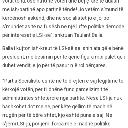
votat tona, ose na kthe votën dhe bëj çfarë të duash
me ish-partinë apo partinë tënde! Jo vetëm s’mund të
kërcënosh askënd, dhe ne socialistët jo e jo, po
s’mundet as të na fusësh në një luftë politike demode
për interesat e LSI-së”, shkruan Taulant Balla.
Balla i kujton ish-kreut të LSI-së se ishin ata që e bënë
president, me besimin për të qenë figura mbi palët që i
duhet vendit, e jo për të pasur një rol përçarës.
“Partia Socialiste është në të drejtën e saj legjitime të
kërkojë votën, për t’i dhënë fund parcelizimit të
administratës shtetërore nga partitë. Nëse LSI-ja nuk
bashkohet dot me ne, për këtë qëllim të madh në
rrugën për të bërë shtet, kjo është puna e saj. Ne
s’jemi LSI-ja, por jemi forca më e madhe politike