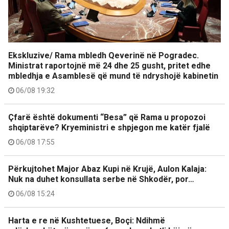
Ekskluzive/ Rama mbledh Qeverinë në Pogradec.
Ministrat raportojnë më 24 dhe 25 gusht, pritet edhe
mbledhja e Asamblesë që mund të ndryshojë kabinetin
06/08 19:32
Çfarë është dokumenti “Besa” që Rama u propozoi
shqiptarëve? Kryeministri e shpjegon me katër fjalë
06/08 17:55
Përkujtohet Major Abaz Kupi në Krujë, Aulon Kalaja:
Nuk na duhet konsullata serbe në Shkodër, por…
06/08 15:24
Harta e re në Kushtetuese, Boçi: Ndihmë