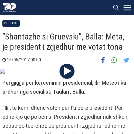
POLITIKË
“Shantazhe si Gruevski”, Balla: Meta,
je president i zgjedhur me votat tona
13/06/2017 00:00
Përgjigjja për kërcënimin presidencial, Ilir Metës i ka
ardhur nga socialisti Taulant Balla.
“Ilir, të kemi dhënë votën për t’u bërë president! Por
edhe kjo që po bën si President i zgjedhur nuk shkon,
sepse po teprohet. Je president i zgjedhur edhe me