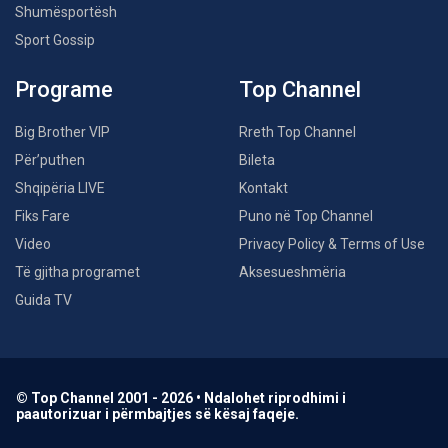
Shumësportësh
Sport Gossip
Programe
Top Channel
Big Brother VIP
Rreth Top Channel
Për’puthen
Bileta
Shqipëria LIVE
Kontakt
Fiks Fare
Puno në Top Channel
Video
Privacy Policy & Terms of Use
Të gjitha programet
Aksesueshmëria
Guida TV
© Top Channel 2001 - 2026 • Ndalohet riprodhimi i
paautorizuar i përmbajtjes së kësaj faqeje.