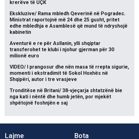
krerëve të UÇK
Ekskluzive/ Rama mbledh Qeverinë në Pogradec.
Ministrat raportojnë më 24 dhe 25 gusht, pritet
edhe mbledhja e Asamblesë që mund të ndryshojë
kabinetin
Aventurë e re për Asllanin, ylli shqiptar
transferohet te klubi i njohur gjerman për 30
milionë euro
VIDEO/ I prangosur dhe nën masa të rrepta sigurie,
momenti i ekstradimit të Sokol Hoxhës në
Shqipëri, autor i tre vrasjeve
Tronditëse në Britani/ 38-vjeçarja shtatzënë bie
nga kati i nëntë dhe humb jetën, por mjekët
shpëtojnë foshnjën e saj
Lajme
Bota