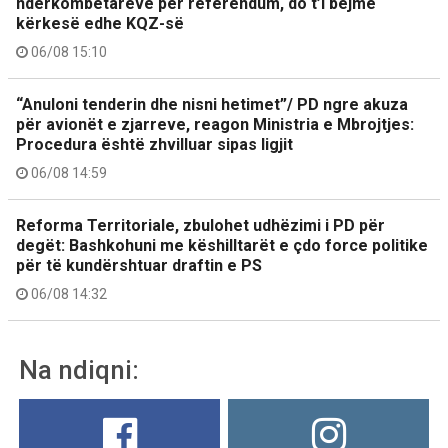
ndërkombëtarëve për referendum, do t’i bëjmë
kërkesë edhe KQZ-së
06/08 15:10
“Anuloni tenderin dhe nisni hetimet”/ PD ngre akuza
për avionët e zjarreve, reagon Ministria e Mbrojtjes:
Procedura është zhvilluar sipas ligjit
06/08 14:59
Reforma Territoriale, zbulohet udhëzimi i PD për
degët: Bashkohuni me këshilltarët e çdo force politike
për të kundërshtuar draftin e PS
06/08 14:32
Na ndiqni: