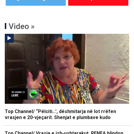
Video »
Top Channel/ “Pëlciti…’, dëshmitarja në lot rrëfen
vrasjen e 20-vjeçarit. Shenjat e plumbave kudo
Top Channel/ Vrasja e ish-ushtarakut, RENEA blindon