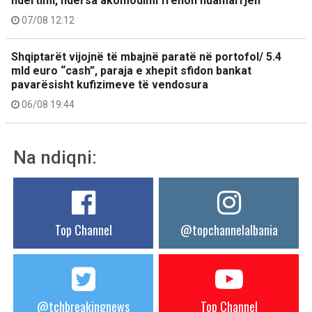
ndërtimi, ndërsa akomodimi frenon huamarrjen
07/08 12:12
Shqiptarët vijojnë të mbajnë paratë në portofol/ 5.4
mld euro “cash”, paraja e xhepit sfidon bankat
pavarësisht kufizimeve të vendosura
06/08 19:44
Na ndiqni:
Top Channel
@topchannelalbania
@tchbreakingnews
Top Channel