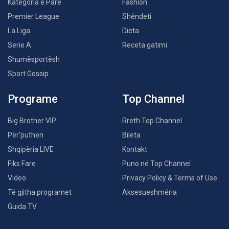
Kategoria e Parë
Fashion
Premier League
Shëndeti
La Liga
Dieta
Serie A
Receta gatimi
Shumësportësh
Sport Gossip
Programe
Top Channel
Big Brother VIP
Rreth Top Channel
Për’puthen
Bileta
Shqipëria LIVE
Kontakt
Fiks Fare
Puno në Top Channel
Video
Privacy Policy & Terms of Use
Të gjitha programet
Aksesueshmëria
Guida TV