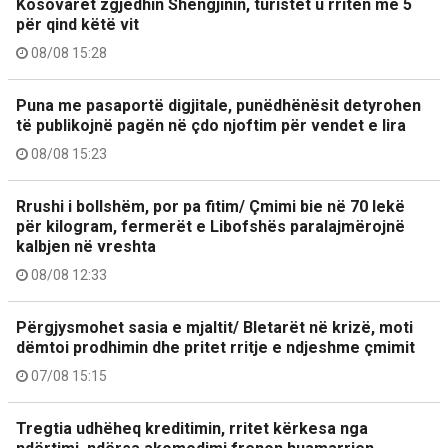
Kosovarët zgjedhin Shëngjinin, turistët u rritën me 5
për qind këtë vit
08/08 15:28
Puna me pasaportë digjitale, punëdhënësit detyrohen
të publikojnë pagën në çdo njoftim për vendet e lira
08/08 15:23
Rrushi i bollshëm, por pa fitim/ Çmimi bie në 70 lekë
për kilogram, fermerët e Libofshës paralajmërojnë
kalbjen në vreshta
08/08 12:33
Përgjysmohet sasia e mjaltit/ Bletarët në krizë, moti
dëmtoi prodhimin dhe pritet rritje e ndjeshme çmimit
07/08 15:15
Tregtia udhëheq kreditimin, rritet kërkesa nga