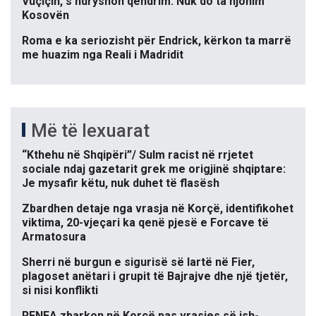
Vuçiçin, s’ndryshon qëndrim: Nuk do ta njohim
Kosovën
Roma e ka seriozisht për Endrick, kërkon ta marrë
me huazim nga Reali i Madridit
Më të lexuarat
“Kthehu në Shqipëri”/ Sulm racist në rrjetet
sociale ndaj gazetarit grek me origjinë shqiptare:
Je mysafir këtu, nuk duhet të flasësh
Zbardhen detaje nga vrasja në Korçë, identifikohet
viktima, 20-vjeçari ka qenë pjesë e Forcave të
Armatosura
Sherri në burgun e sigurisë së lartë në Fier,
plagoset anëtari i grupit të Bajrajve dhe një tjetër,
si nisi konflikti
RENEA zbarkon në Korçë pas vrasjes së ish-