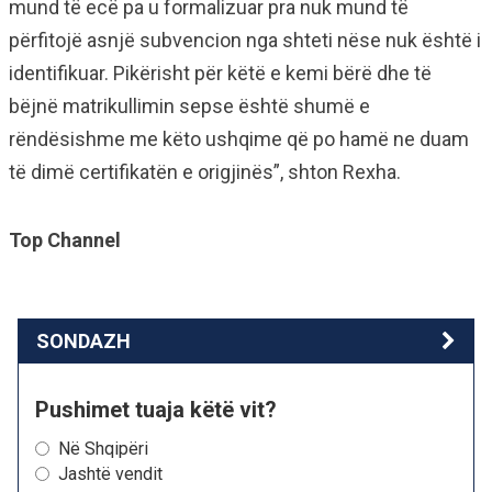
mund të ecë pa u formalizuar pra nuk mund të
përfitojë asnjë subvencion nga shteti nëse nuk është i
identifikuar. Pikërisht për këtë e kemi bërë dhe të
bëjnë matrikullimin sepse është shumë e
rëndësishme me këto ushqime që po hamë ne duam
të dimë certifikatën e origjinës”, shton Rexha.
Top Channel
SONDAZH
Pushimet tuaja këtë vit?
Në Shqipëri
Jashtë vendit