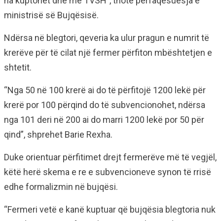
ha kuptohet dhe me TVSH”, thotë përfaqësuesja e
ministrisë së Bujqësisë.
Ndërsa në blegtori, qeveria ka ulur pragun e numrit të
krerëve për të cilat një fermer përfiton mbështetjen e
shtetit.
“Nga 50 në 100 krerë ai do të përfitojë 1200 lekë për
krerë por 100 përqind do të subvencionohet, ndërsa
nga 101 deri në 200 ai do marri 1200 lekë por 50 për
qind”, shprehet Barie Rexha.
Duke orientuar përfitimet drejt fermerëve më të vegjël,
këtë herë skema e re e subvencioneve synon të rrisë
edhe formalizmin në bujqësi.
“Fermeri vetë e kanë kuptuar që bujqësia blegtoria nuk