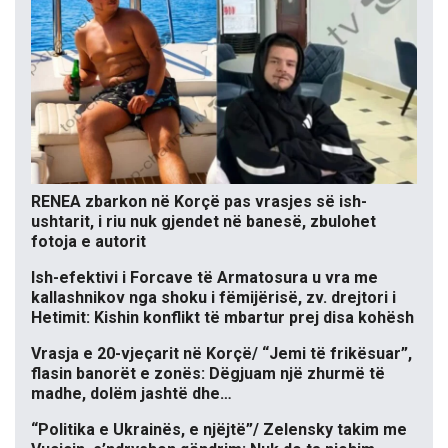
RENEA zbarkon në Korçë pas vrasjes së ish-
ushtarit, i riu nuk gjendet në banesë, zbulohet
fotoja e autorit
Ish-efektivi i Forcave të Armatosura u vra me
kallashnikov nga shoku i fëmijërisë, zv. drejtori i
Hetimit: Kishin konflikt të mbartur prej disa kohësh
Vrasja e 20-vjeçarit në Korçë/ “Jemi të frikësuar”,
flasin banorët e zonës: Dëgjuam një zhurmë të
madhe, dolëm jashtë dhe…
“Politika e Ukrainës, e njëjtë”/ Zelensky takim me