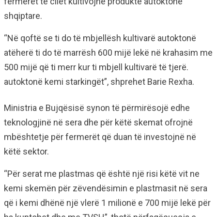
fermerët të cilët kultivojnë produkte autoktone
shqiptare.
“Në qoftë se ti do të mbjellësh kultivarë autoktonë
atëherë ti do të marrësh 600 mijë lekë në krahasim me
500 mijë që ti merr kur ti mbjell kultivarë të tjerë.
autoktonë kemi starkingët”, shprehet Barie Rexha.
Ministria e Bujqësisë synon të përmirësojë edhe
teknologjinë në sera dhe për këtë skemat ofrojnë
mbështetje për fermerët që duan të investojnë në
këtë sektor.
“Për serat me plastmas që është një risi këtë vit ne
kemi skemën për zëvendësimin e plastmasit në sera
që i kemi dhënë një vlerë 1 milionë e 700 mijë lekë për