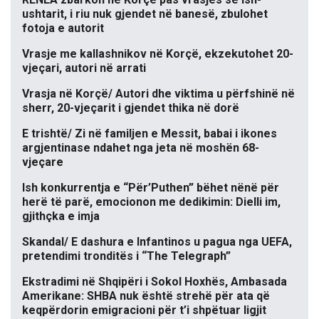
ushtarit, i riu nuk gjendet në banesë, zbulohet
fotoja e autorit
Vrasje me kallashnikov në Korçë, ekzekutohet 20-
vjeçari, autori në arrati
Vrasja në Korçë/ Autori dhe viktima u përfshinë në
sherr, 20-vjeçarit i gjendet thika në dorë
E trishtë/ Zi në familjen e Messit, babai i ikones
argjentinase ndahet nga jeta në moshën 68-
vjeçare
Ish konkurrentja e “Për’Puthen” bëhet nënë për
herë të parë, emocionon me dedikimin: Dielli im,
gjithçka e imja
Skandal/ E dashura e Infantinos u pagua nga UEFA,
pretendimi tronditës i “The Telegraph”
Ekstradimi në Shqipëri i Sokol Hoxhës, Ambasada
Amerikane: SHBA nuk është strehë për ata që
keqpërdorin emigracioni për t’i shpëtuar ligjit