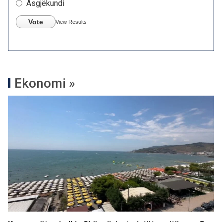
Asgjëkundi
Vote
View Results
Ekonomi »