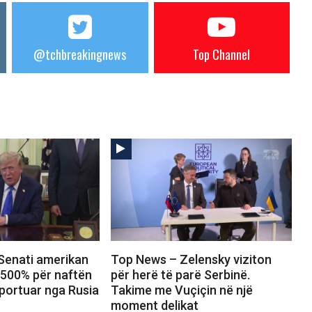
@tchbreakingnews
Top Channel
Senati amerikan
Top News – Zelensky viziton
 500% për naftën
për herë të parë Serbinë.
portuar nga Rusia
Takime me Vuçiçin në një
moment delikat