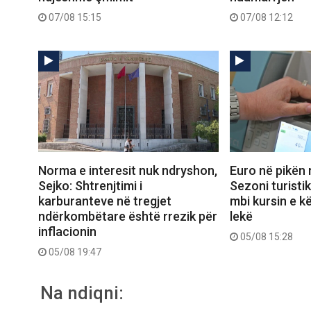
07/08 15:15
07/08 12:12
Norma e interesit nuk ndryshon,
Euro në pikën 
Sejko: Shtrenjtimi i
Sezoni turisti
karburanteve në tregjet
mbi kursin e k
ndërkombëtare është rrezik për
lekë
inflacionin
05/08 15:28
05/08 19:47
Na ndiqni: