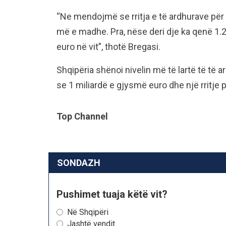
“Ne mendojmë se rritja e të ardhurave për 
më e madhe. Pra, nëse deri dje ka qenë 1.
euro në vit”, thotë Bregasi.
Shqipëria shënoi nivelin më të lartë të t
se 1 miliardë e gjysmë euro dhe një rritje 
Top Channel
SONDAZH
Pushimet tuaja këtë vit?
Në Shqipëri
Jashtë vendit