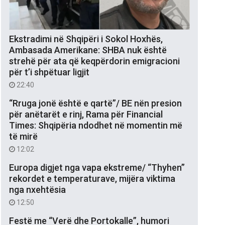
Ekstradimi në Shqipëri i Sokol Hoxhës,
Ambasada Amerikane: SHBA nuk është
strehë për ata që keqpërdorin emigracioni
për t’i shpëtuar ligjit
22:40
“Rruga jonë është e qartë”/ BE nën presion
për anëtarët e rinj, Rama për Financial
Times: Shqipëria ndodhet në momentin më
të mirë
12:02
Europa digjet nga vapa ekstreme/ “Thyhen”
rekordet e temperaturave, mijëra viktima
nga nxehtësia
12:50
Festë me “Verë dhe Portokalle”, humori