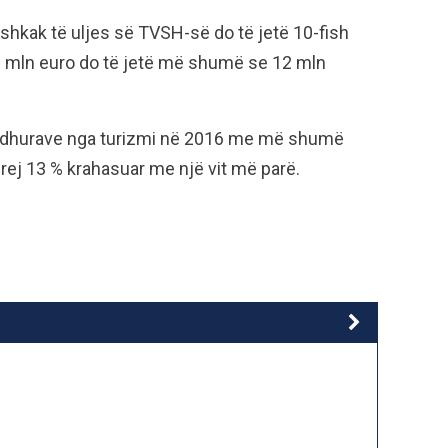
shkak të uljes së TVSH-së do të jetë 10-fish
2 mln euro do të jetë më shumë se 12 mln
ë ardhurave nga turizmi në 2016 me më shumë
prej 13 % krahasuar me një vit më parë.