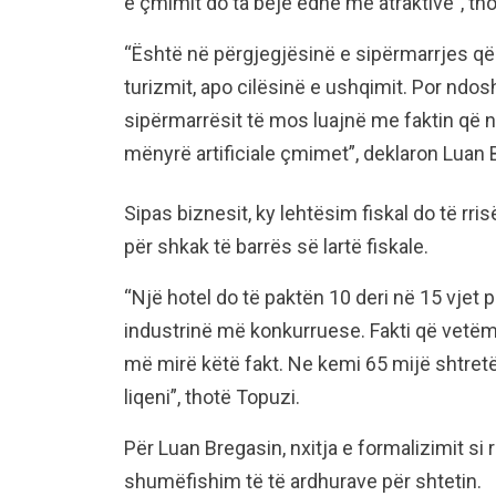
e çmimit do ta bëjë edhe më atraktive”, th
“Është në përgjegjësinë e sipërmarrjes që
turizmit, apo cilësinë e ushqimit. Por ndo
sipërmarrësit të mos luajnë me faktin që nu
mënyrë artificiale çmimet”, deklaron Luan 
Sipas biznesit, ky lehtësim fiskal do të rri
për shkak të barrës së lartë fiskale.
“Një hotel do të paktën 10 deri në 15 vjet 
industrinë më konkurruese. Fakti që vetëm 
më mirë këtë fakt. Ne kemi 65 mijë shtret
liqeni”, thotë Topuzi.
Për Luan Bregasin, nxitja e formalizimit si 
shumëfishim të të ardhurave për shtetin.