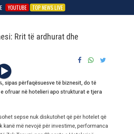
E
YOUTUBE
TOP NEWS LIVE
esi: Rrit të ardhurat dhe
, sipas përfaqësuesve të biznesit, do të
e ofruar në hotelieri apo strukturat e tjera
rësohet sepse nuk diskutohet që për hotelet që
nuk kanë më nevojë për investime, performanca