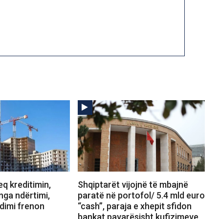
q kreditimin,
Shqiptarët vijojnë të mbajnë
 nga ndërtimi,
paratë në portofol/ 5.4 mld euro
dimi frenon
“cash”, paraja e xhepit sfidon
bankat pavarësisht kufizimeve