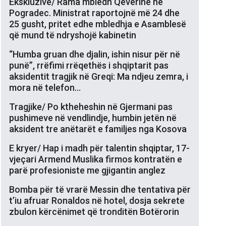
Ekskluzive/ Rama mbledh Qeverinë në
Pogradec. Ministrat raportojnë më 24 dhe
25 gusht, pritet edhe mbledhja e Asamblesë
që mund të ndryshojë kabinetin
“Humba gruan dhe djalin, ishin nisur për në
punë”, rrëfimi rrëqethës i shqiptarit pas
aksidentit tragjik në Greqi: Ma ndjeu zemra, i
mora në telefon…
Tragjike/ Po ktheheshin në Gjermani pas
pushimeve në vendlindje, humbin jetën në
aksident tre anëtarët e familjes nga Kosova
E kryer/ Hap i madh për talentin shqiptar, 17-
vjeçari Armend Muslika firmos kontratën e
parë profesioniste me gjigantin anglez
Bomba për të vrarë Messin dhe tentativa për
t’iu afruar Ronaldos në hotel, dosja sekrete
zbulon kërcënimet që tronditën Botërorin