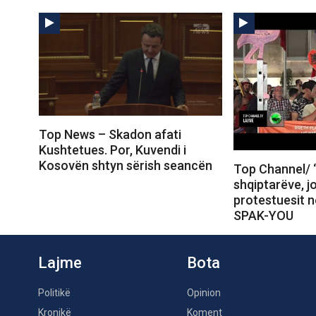
Top News – Skadon afati
Kushtetues. Por, Kuvendi i
Kosovën shtyn sërish seancën
Top Channel/ 
shqiptarëve, j
protestuesit 
SPAK-YOU
Lajme
Bota
Politikë
Opinion
Kronikë
Koment