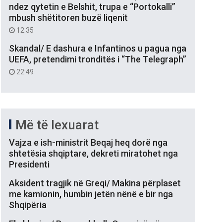
ndez qytetin e Belshit, trupa e “Portokalli”
mbush shëtitoren buzë liqenit
12:35
Skandal/ E dashura e Infantinos u pagua nga
UEFA, pretendimi tronditës i “The Telegraph”
22:49
Më të lexuarat
Vajza e ish-ministrit Beqaj heq dorë nga
shtetësia shqiptare, dekreti miratohet nga
Presidenti
Aksident tragjik në Greqi/ Makina përplaset
me kamionin, humbin jetën nënë e bir nga
Shqipëria