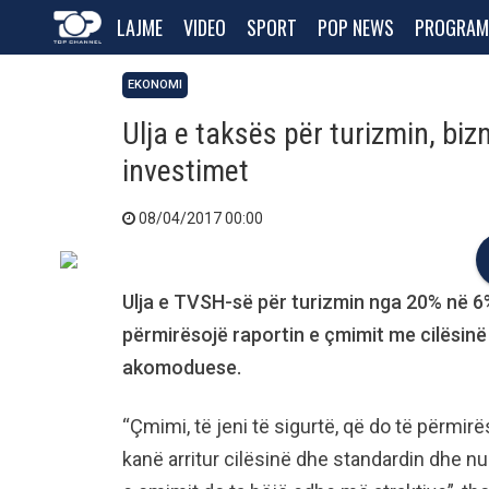
LAJME
VIDEO
SPORT
POP NEWS
PROGRAM
EKONOMI
Ulja e taksës për turizmin, bizn
investimet
08/04/2017 00:00
Ulja e TVSH-së për turizmin nga 20% në 6%
përmirësojë raportin e çmimit me cilësinë 
akomoduese.
“Çmimi, të jeni të sigurtë, që do të përmi
kanë arritur cilësinë dhe standardin dhe 