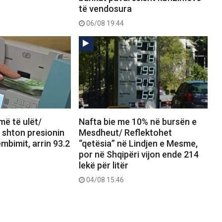
të vendosura
06/08 19:44
më të ulët/
Nafta bie me 10% në bursën e
k shton presionin
Mesdheut/ Reflektohet
ëmbimit, arrin 93.2
“qetësia” në Lindjen e Mesme,
por në Shqipëri vijon ende 214
lekë për litër
04/08 15:46