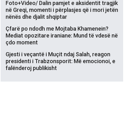
Foto+Video/ Dalin pamjet e aksidentit tragjik
në Greqi, momenti i përplasjes që i mori jetën
nënës dhe djalit shqiptar
Çfarë po ndodh me Mojtaba Khamenein?
Mediat opozitare iraniane: Mund të vdesë në
çdo moment
Gjesti i veçantë i Muçit ndaj Salah, reagon
presidenti i Trabzonsporit: Më emocionoi, e
falënderoj publikisht