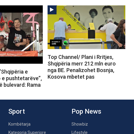
Top Channel/ Plani i Rritjes,
Shqipëria merr 212 mln euro
nga BE. Penalizohet Bosnja,
“Shqipëria e
Kosova mbetet pas
o e pushtetarëve”,
në bulevard: Rama
Sport
Pop News
Kombëtarja
Showbiz
Kategoria Superiore
Lifestyle