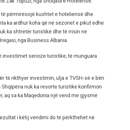
otë Zak Topuzi, nga Shoqata e Hotelerisë.
 të përmirësojë kushtet e hotelierisë dhe
shta ka ardhur koha që në sezonet e pikut edhe
k ka shtretër turistikë dhe të rrisin në
Bregasi, nga Business Albania.
së investimet serioze turistike, të munguara
për të rikthyer investimin, ulja e TVSH-së e bën
Shqipëria nuk ka resorte turistike konfirmon
ër, aq sa ka Maqedonia një vend me gjysmë
rezultat i këtij vendimi do të përkthehet në