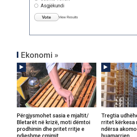
Asgjëkundi
Vote
View Results
Ekonomi »
Përgjysmohet sasia e mjaltit/
Tregtia udhëhe
Bletarët në krizë, moti dëmtoi
rritet kërkesa
prodhimin dhe pritet rritje e
ndërsa akomo
ndjeshme çmimit
huamarrjen