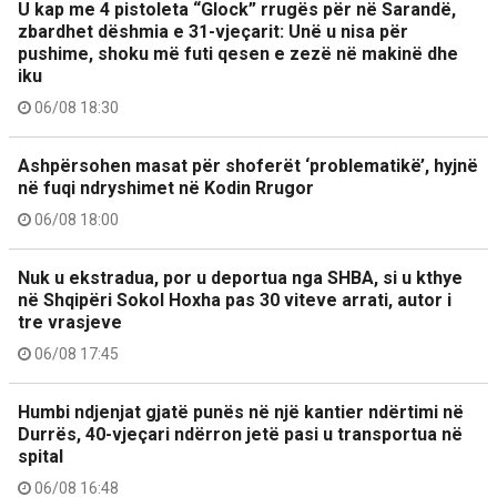
U kap me 4 pistoleta “Glock” rrugës për në Sarandë,
zbardhet dëshmia e 31-vjeçarit: Unë u nisa për
pushime, shoku më futi qesen e zezë në makinë dhe
iku
06/08 18:30
Ashpërsohen masat për shoferët ‘problematikë’, hyjnë
në fuqi ndryshimet në Kodin Rrugor
06/08 18:00
Nuk u ekstradua, por u deportua nga SHBA, si u kthye
në Shqipëri Sokol Hoxha pas 30 viteve arrati, autor i
tre vrasjeve
06/08 17:45
Humbi ndjenjat gjatë punës në një kantier ndërtimi në
Durrës, 40-vjeçari ndërron jetë pasi u transportua në
spital
06/08 16:48