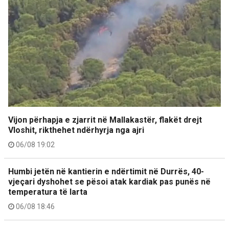
Vijon përhapja e zjarrit në Mallakastër, flakët drejt
Vloshit, rikthehet ndërhyrja nga ajri
06/08 19:02
Humbi jetën në kantierin e ndërtimit në Durrës, 40-
vjeçari dyshohet se pësoi atak kardiak pas punës në
temperatura të larta
06/08 18:46