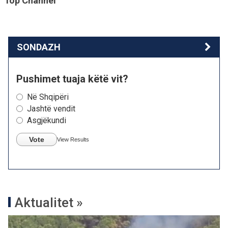
Top Channel
SONDAZH
Pushimet tuaja këtë vit?
Në Shqipëri
Jashtë vendit
Asgjëkundi
Vote
View Results
Aktualitet »