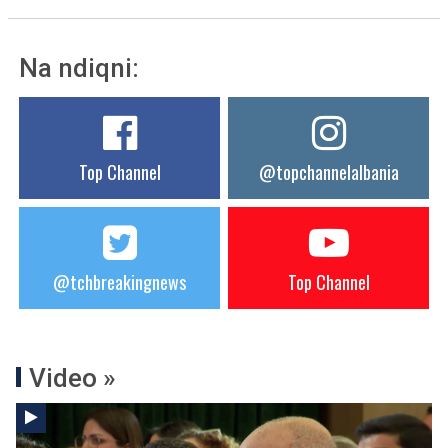
Na ndiqni:
Top Channel
@topchannelalbania
@tchbreakingnews
Top Channel
Video »