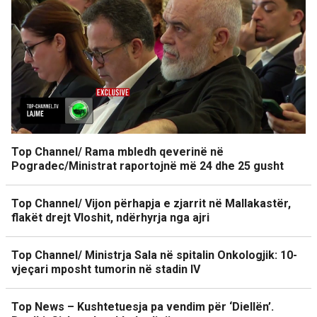
Top Channel/ Rama mbledh qeverinë në
Pogradec/Ministrat raportojnë më 24 dhe 25 gusht
Top Channel/ Vijon përhapja e zjarrit në Mallakastër,
flakët drejt Vloshit, ndërhyrja nga ajri
Top Channel/ Ministrja Sala në spitalin Onkologjik: 10-
vjeçari mposht tumorin në stadin IV
Top News – Kushtetuesja pa vendim për ‘Diellën’.