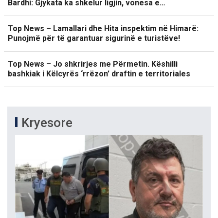
Bardhi: Gjykata ka shkelur ligjin, vonesa e…
Top News – Lamallari dhe Hita inspektim në Himarë:
Punojmë për të garantuar sigurinë e turistëve!
Top News – Jo shkrirjes me Përmetin. Këshilli
bashkiak i Këlcyrës ‘rrëzon’ draftin e territoriales
Kryesore