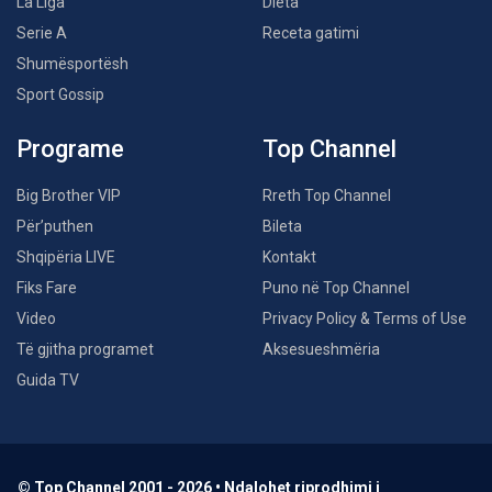
La Liga
Dieta
Serie A
Receta gatimi
Shumësportësh
Sport Gossip
Programe
Top Channel
Big Brother VIP
Rreth Top Channel
Për’puthen
Bileta
Shqipëria LIVE
Kontakt
Fiks Fare
Puno në Top Channel
Video
Privacy Policy & Terms of Use
Të gjitha programet
Aksesueshmëria
Guida TV
© Top Channel 2001 - 2026 • Ndalohet riprodhimi i