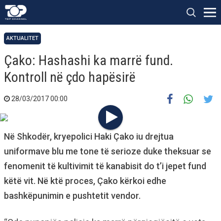
AKTUALITET
Çako: Hashashi ka marrë fund.
Kontroll në çdo hapësirë
28/03/2017 00:00
Në Shkodër, kryepolici Haki Çako iu drejtua
uniformave blu me tone të serioze duke theksuar se
fenomenit të kultivimit të kanabisit do t’i jepet fund
këtë vit. Në ktë proces, Çako kërkoi edhe
bashkëpunimin e pushtetit vendor.