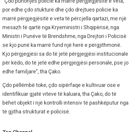
“Çdo punonjës policie ka marrë përgjegjësitë e veta,
por edhe çdo stukturë dhe çdo drejtues policie ka
marrë përgjegjësitë e veta të përcjella qartazi, me një
mesazh të qartë nga Kryeministri i Shqipërisë, nga
Ministri i Punëve të Brendshme, nga Drejtori i Policisë
se kjo punë ka marrë fund një herë e përgjithmonë.
Kjo përgjegjësi sa do të jetë përgjegjësi institucionale
për këdo, do të jetë edhe përgjegjësi personale, pse jo
edhe familjare”, tha Çako.
Çdo pëllëmbë toke, çdo sipërfaqe e kultivuar ose e
identifikuar gjatë viteve të kaluara, tha Çako, do të
bëhet objekt i një kontrolli intensiv të pashkëputur nga
të gjitha strukturat e policisë.