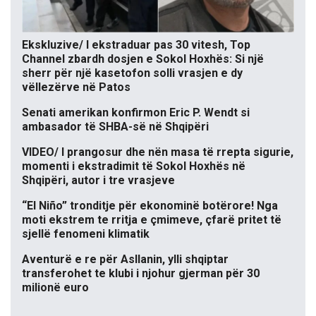
Ekskluzive/ I ekstraduar pas 30 vitesh, Top
Channel zbardh dosjen e Sokol Hoxhës: Si një
sherr për një kasetofon solli vrasjen e dy
vëllezërve në Patos
Senati amerikan konfirmon Eric P. Wendt si
ambasador të SHBA-së në Shqipëri
VIDEO/ I prangosur dhe nën masa të rrepta sigurie,
momenti i ekstradimit të Sokol Hoxhës në
Shqipëri, autor i tre vrasjeve
“El Niño” tronditje për ekonominë botërore! Nga
moti ekstrem te rritja e çmimeve, çfarë pritet të
sjellë fenomeni klimatik
Aventurë e re për Asllanin, ylli shqiptar
transferohet te klubi i njohur gjerman për 30
milionë euro