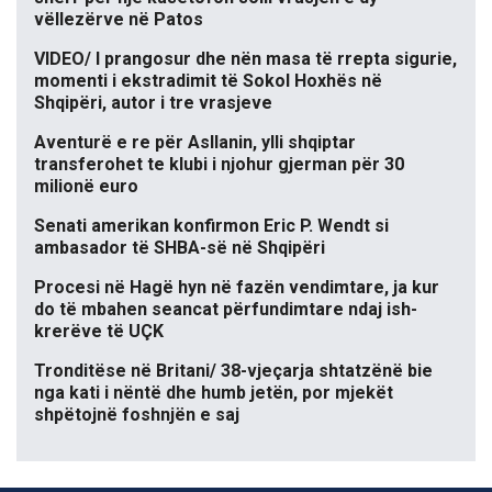
vëllezërve në Patos
VIDEO/ I prangosur dhe nën masa të rrepta sigurie,
momenti i ekstradimit të Sokol Hoxhës në
Shqipëri, autor i tre vrasjeve
Aventurë e re për Asllanin, ylli shqiptar
transferohet te klubi i njohur gjerman për 30
milionë euro
Senati amerikan konfirmon Eric P. Wendt si
ambasador të SHBA-së në Shqipëri
Procesi në Hagë hyn në fazën vendimtare, ja kur
do të mbahen seancat përfundimtare ndaj ish-
krerëve të UÇK
Tronditëse në Britani/ 38-vjeçarja shtatzënë bie
nga kati i nëntë dhe humb jetën, por mjekët
shpëtojnë foshnjën e saj