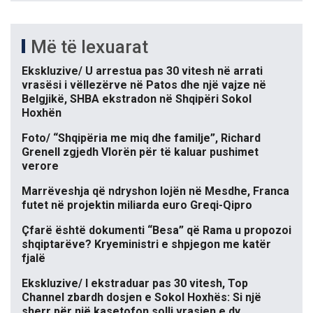
Më të lexuarat
Ekskluzive/ U arrestua pas 30 vitesh në arrati
vrasësi i vëllezërve në Patos dhe një vajze në
Belgjikë, SHBA ekstradon në Shqipëri Sokol
Hoxhën
Foto/ “Shqipëria me miq dhe familje”, Richard
Grenell zgjedh Vlorën për të kaluar pushimet
verore
Marrëveshja që ndryshon lojën në Mesdhe, Franca
futet në projektin miliarda euro Greqi-Qipro
Çfarë është dokumenti “Besa” që Rama u propozoi
shqiptarëve? Kryeministri e shpjegon me katër
fjalë
Ekskluzive/ I ekstraduar pas 30 vitesh, Top
Channel zbardh dosjen e Sokol Hoxhës: Si një
sherr për një kasetofon solli vrasjen e dy