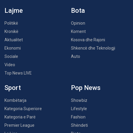
Lajme
Bota
Politikë
Opinion
Kronikë
Koment
Aktualitet
Kosova dhe Rajoni
Ekonomi
Shkencë dhe Teknologji
Sociale
Auto
Video
Top News LIVE
Sport
Pop News
Kombëtarja
Showbiz
Kategoria Superiore
Lifestyle
Kategoria e Parë
Fashion
Premier League
Shëndeti