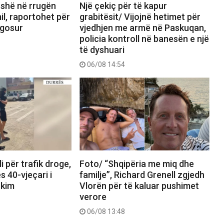
fishë në rrugën
Një çekiç për të kapur
l, raportohet për
grabitësit/ Vijojnë hetimet për
agosur
vjedhjen me armë në Paskuqan,
policia kontroll në banesën e një
të dyshuari
06/08 14:54
li për trafik droge,
Foto/ “Shqipëria me miq dhe
s 40-vjeçari i
familje”, Richard Grenell zgjedh
rkim
Vlorën për të kaluar pushimet
verore
06/08 13:48