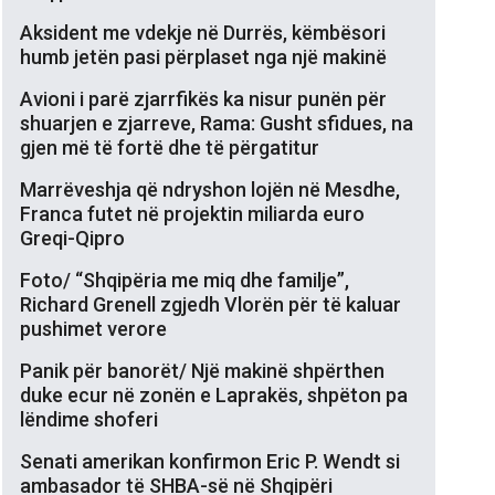
Aksident me vdekje në Durrës, këmbësori
humb jetën pasi përplaset nga një makinë
Avioni i parë zjarrfikës ka nisur punën për
shuarjen e zjarreve, Rama: Gusht sfidues, na
gjen më të fortë dhe të përgatitur
Marrëveshja që ndryshon lojën në Mesdhe,
Franca futet në projektin miliarda euro
Greqi-Qipro
Foto/ “Shqipëria me miq dhe familje”,
Richard Grenell zgjedh Vlorën për të kaluar
pushimet verore
Panik për banorët/ Një makinë shpërthen
duke ecur në zonën e Laprakës, shpëton pa
lëndime shoferi
Senati amerikan konfirmon Eric P. Wendt si
ambasador të SHBA-së në Shqipëri