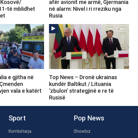
ë Kosovë/
afër avionit me armë, Gjermania
 11-të mblidhet
në alarm: Nivel i ri rreziku nga
net
Rusia
ia e gjitha në
Top News – Dronë ukrainas
/ Çmenden
kundër Baltikut / Lituania
jen vala e katërt
‘zbulon’ strategjinë e re të
Rusisë
Sport
Pop News
Kombëtarja
Showbiz