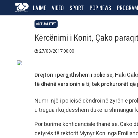
LAJME
VIDEO
SPORT
POP NEWS
PROGRAM
AKTUALITET
Kërcënimi i Konit, Çako paraqi
27/03/2017 00:00
Drejtori i përgjithshëm i policisë, Haki Ça
të dhënë versionin e tij tek prokurorët që p
Numri një i policisë qëndroi në zyrën e pr
u tregua i kujdesshëm duke iu shmangur 
Por burime konfidenciale thanë se, Çako d
detyrës të rektorit Mynyr Koni nga Emiliano