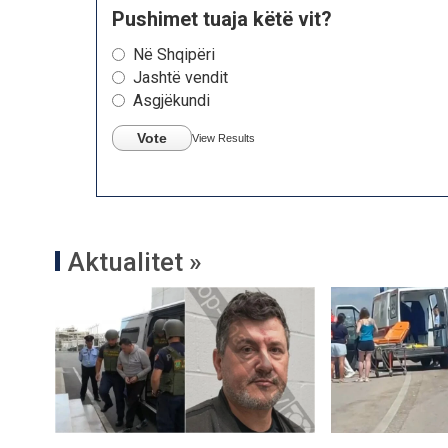
Pushimet tuaja këtë vit?
Në Shqipëri
Jashtë vendit
Asgjëkundi
Vote
View Results
Aktualitet »