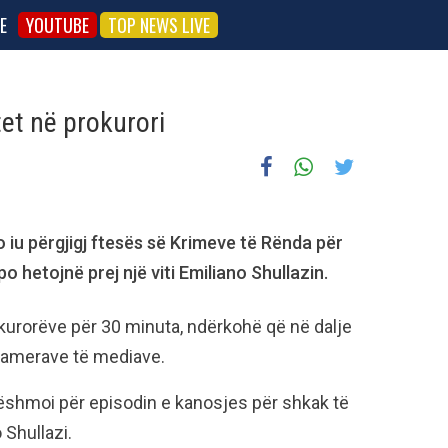
E
YOUTUBE
TOP NEWS LIVE
tet në prokurori
ko iu përgjigj ftesës së Krimeve të Rënda për
o hetojnë prej një viti Emiliano Shullazin.
okurorëve për 30 minuta, ndërkohë që në dalje
kamerave të mediave.
ëshmoi për episodin e kanosjes për shkak të
 Shullazi.