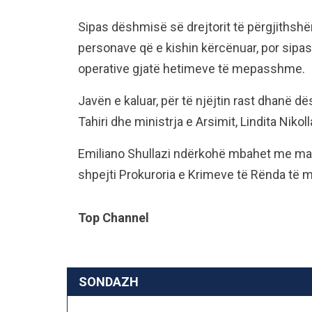
Sipas dëshmisë së drejtorit të përgjithsh
personave që e kishin kërcënuar, por sipas 
operative gjatë hetimeve të mepasshme.
Javën e kaluar, për të njëjtin rast dhanë d
Tahiri dhe ministrja e Arsimit, Lindita Nikoll
Emiliano Shullazi ndërkohë mbahet me masë
shpejti Prokuroria e Krimeve të Rënda të m
Top Channel
SONDAZH