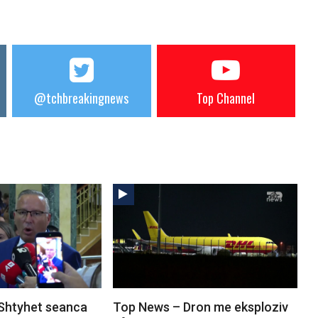
@tchbreakingnews
Top Channel
Shtyhet seanca
Top News – Dron me eksploziv