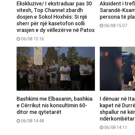
Ekskluzive/ I ekstraduar pas 30
Aksident i tre
vitesh, Top Channel zbardh
Sarandë-Ksami
dosjen e Sokol Hoxhës: Si një
persona të pl
sherr për një kasetofon solli
06/08 15:07
vrasjen e dy vëllezërve në Patos
06/08 15:16
Bashkimi me Elbasanin, bashkia
I dënuar në Ita
e Cërrikut nis konsultimin 60-
kapet në Durrë
ditor me qytetarët
shpallur në kë
ndërkombëtar
06/08 14:48
06/08 14:11