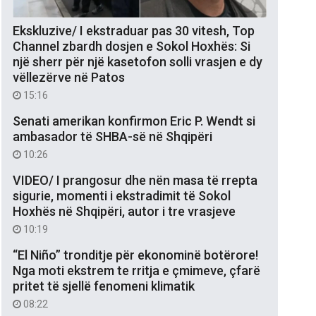
Ekskluzive/ I ekstraduar pas 30 vitesh, Top
Channel zbardh dosjen e Sokol Hoxhës: Si
një sherr për një kasetofon solli vrasjen e dy
vëllezërve në Patos
15:16
Senati amerikan konfirmon Eric P. Wendt si
ambasador të SHBA-së në Shqipëri
10:26
VIDEO/ I prangosur dhe nën masa të rrepta
sigurie, momenti i ekstradimit të Sokol
Hoxhës në Shqipëri, autor i tre vrasjeve
10:19
“El Niño” tronditje për ekonominë botërore!
Nga moti ekstrem te rritja e çmimeve, çfarë
pritet të sjellë fenomeni klimatik
08:22