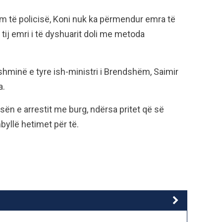
ëm të policisë, Koni nuk ka përmendur emra të
tij emri i të dyshuarit doli me metoda
ëshminë e tyre ish-ministri i Brendshëm, Saimir
a.
n e arrestit me burg, ndërsa pritet që së
byllë hetimet për të.