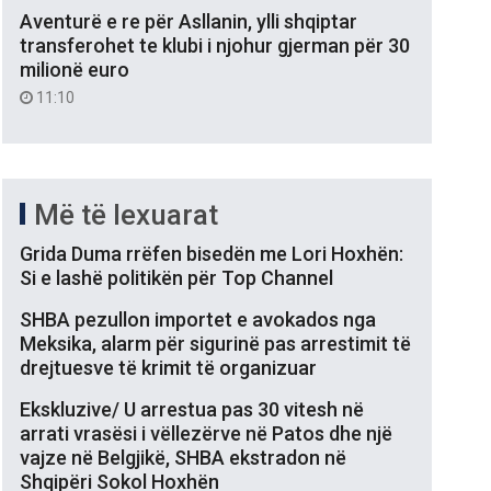
Aventurë e re për Asllanin, ylli shqiptar
transferohet te klubi i njohur gjerman për 30
milionë euro
11:10
Më të lexuarat
Grida Duma rrëfen bisedën me Lori Hoxhën:
Si e lashë politikën për Top Channel
SHBA pezullon importet e avokados nga
Meksika, alarm për sigurinë pas arrestimit të
drejtuesve të krimit të organizuar
Ekskluzive/ U arrestua pas 30 vitesh në
arrati vrasësi i vëllezërve në Patos dhe një
vajze në Belgjikë, SHBA ekstradon në
Shqipëri Sokol Hoxhën