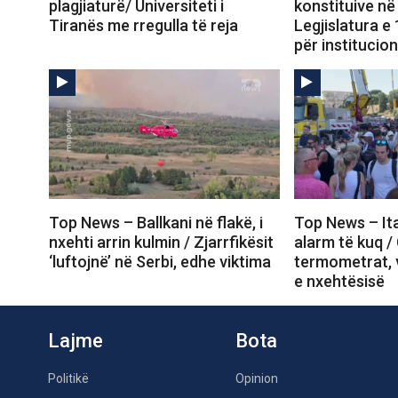
plagjiaturë/ Universiteti i
konstituive n
Tiranës me rregulla të reja
Legjislatura e
për institucio
Top News – Ballkani në flakë, i
Top News – Ital
nxehti arrin kulmin / Zjarrfikësit
alarm të kuq 
‘luftojnë’ në Serbi, edhe viktima
termometrat, v
e nxehtësisë
Lajme
Bota
Politikë
Opinion