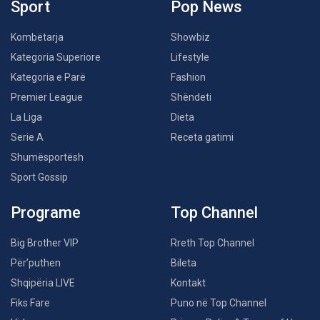
Sport
Pop News
Kombëtarja
Showbiz
Kategoria Superiore
Lifestyle
Kategoria e Parë
Fashion
Premier League
Shëndeti
La Liga
Dieta
Serie A
Receta gatimi
Shumësportësh
Sport Gossip
Programe
Top Channel
Big Brother VIP
Rreth Top Channel
Për’puthen
Bileta
Shqipëria LIVE
Kontakt
Fiks Fare
Puno në Top Channel