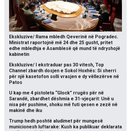
Ekskluzive/ Rama mbledh Qeverinë në Pogradec.
Ministrat raportojnë më 24 dhe 25 gusht, pritet
edhe mbledhja e Asamblesë që mund të ndryshojë
kabinetin
Ekskluzive/ I ekstraduar pas 30 vitesh, Top
Channel zbardh dosjen e Sokol Hoxhës: Si sherri
për një kasetofon solli vrasjen e dy vëllezërve në
Patos
U kap me 4 pistoleta “Glock” rrugës për në
Sarandë, zbardhet dëshmia e 31-vjeçarit: Unë u
nisa për pushime, shoku më futi qesen e zezë në
makinë dhe iku
Trump hedh poshtë aludimet për mungesë
municionesh luftarake: Kush ka publikuar deklarata