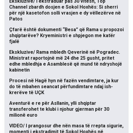
Ekskluzive/ I ekstraduar pas 30 vitesh, Top
Channel zbardh dosjen e Sokol Hoxhës: Si sherri
për një kasetofon solli vrasjen e dy vëllezërve në
Patos
Çfarë është dokumenti “Besa” që Rama u propozoi
shqiptarëve? Kryeministri e shpjegon me katër
fjalë
Ekskluzive/ Rama mbledh Qeverinë në Pogradec.
Ministrat raportojnë më 24 dhe 25 gusht, pritet
edhe mbledhja e Asamblesë që mund të ndryshojë
kabinetin
Procesi në Hagë hyn në fazën vendimtare, ja kur
do të mbahen seancat përfundimtare ndaj ish-
krerëve të UÇK
Aventurë e re për Asllanin, ylli shqiptar
transferohet te klubi i njohur gjerman për 30
milionë euro
VIDEO/ I prangosur dhe nën masa të rrepta sigurie,
momenti i ekstradimit të Sokol Hoxhës në