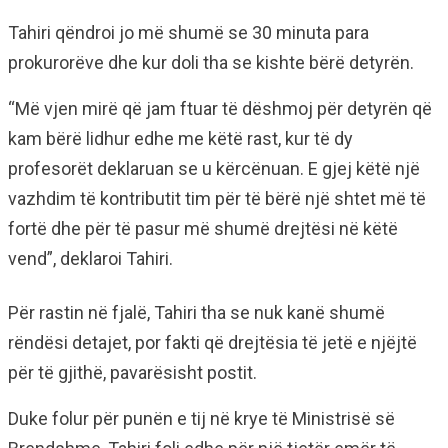
Tahiri qëndroi jo më shumë se 30 minuta para
prokurorëve dhe kur doli tha se kishte bërë detyrën.
“Më vjen mirë që jam ftuar të dëshmoj për detyrën që
kam bërë lidhur edhe me këtë rast, kur të dy
profesorët deklaruan se u kërcënuan. E gjej këtë një
vazhdim të kontributit tim për të bërë një shtet më të
fortë dhe për të pasur më shumë drejtësi në këtë
vend”, deklaroi Tahiri.
Për rastin në fjalë, Tahiri tha se nuk kanë shumë
rëndësi detajet, por fakti që drejtësia të jetë e njëjtë
për të gjithë, pavarësisht postit.
Duke folur për punën e tij në krye të Ministrisë së