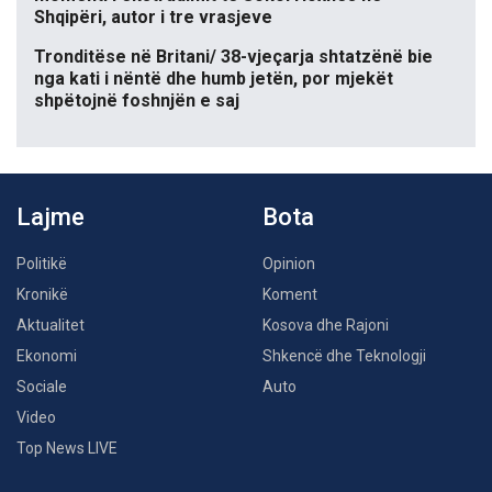
Shqipëri, autor i tre vrasjeve
Tronditëse në Britani/ 38-vjeçarja shtatzënë bie
nga kati i nëntë dhe humb jetën, por mjekët
shpëtojnë foshnjën e saj
Lajme
Bota
Politikë
Opinion
Kronikë
Koment
Aktualitet
Kosova dhe Rajoni
Ekonomi
Shkencë dhe Teknologji
Sociale
Auto
Video
Top News LIVE