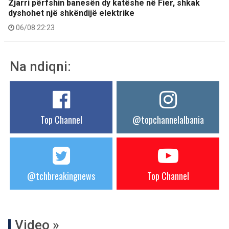
Zjarri përfshin banesën dy katëshe në Fier, shkak
dyshohet një shkëndijë elektrike
06/08 22:23
Na ndiqni:
Top Channel
@topchannelalbania
@tchbreakingnews
Top Channel
Video »