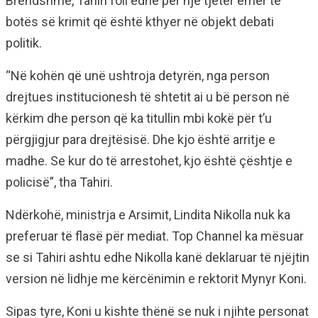
Brendshme, Tahiri foli edhe për një tjetër emër të
botës së krimit që është kthyer në objekt debati
politik.
“Në kohën që unë ushtroja detyrën, nga person
drejtues institucionesh të shtetit ai u bë person në
kërkim dhe person që ka titullin mbi kokë për t’u
përgjigjur para drejtësisë. Dhe kjo është arritje e
madhe. Se kur do të arrestohet, kjo është çështje e
policisë”, tha Tahiri.
Ndërkohë, ministrja e Arsimit, Lindita Nikolla nuk ka
preferuar të flasë për mediat. Top Channel ka mësuar
se si Tahiri ashtu edhe Nikolla kanë deklaruar të njëjtin
version në lidhje me kërcënimin e rektorit Mynyr Koni.
Sipas tyre, Koni u kishte thënë se nuk i njihte personat