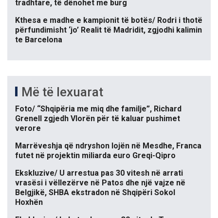
tradhtare, të dënohet me burg
Kthesa e madhe e kampionit të botës/ Rodri i thotë
përfundimisht ‘jo’ Realit të Madridit, zgjodhi kalimin
te Barcelona
Më të lexuarat
Foto/ “Shqipëria me miq dhe familje”, Richard
Grenell zgjedh Vlorën për të kaluar pushimet
verore
Marrëveshja që ndryshon lojën në Mesdhe, Franca
futet në projektin miliarda euro Greqi-Qipro
Ekskluzive/ U arrestua pas 30 vitesh në arrati
vrasësi i vëllezërve në Patos dhe një vajze në
Belgjikë, SHBA ekstradon në Shqipëri Sokol
Hoxhën