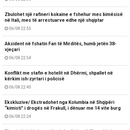
Zbulohet një rafineri kokaine e fshehur mes bimësisë
në Itali, mes të arrestuarve edhe një shqiptar
06/08 22:55
Aksident në fshatin Fan të Mirditës, humb jetën 38-
vjeçari
06/08 22:54
Konflikt me stafin e hotelit në Dhërmi, shpallet në
kërkim ish-zyrtari i policisë
06/08 22:40
Ekskluzive/ Ekstradohet nga Kolumbia në Shqipëri
“kimisti” i drogës në Frakull, i dënuar me 14 vite burg
06/08 22:24