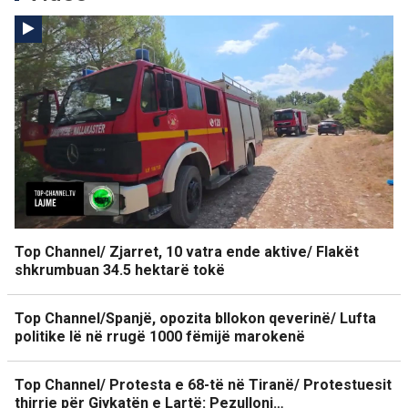
Top Channel/ Zjarret, 10 vatra ende aktive/ Flakët
shkrumbuan 34.5 hektarë tokë
Top Channel/Spanjë, opozita bllokon qeverinë/ Lufta
politike lë në rrugë 1000 fëmijë marokenë
Top Channel/ Protesta e 68-të në Tiranë/ Protestuesit
thirrje për Gjykatën e Lartë: Pezulloni…