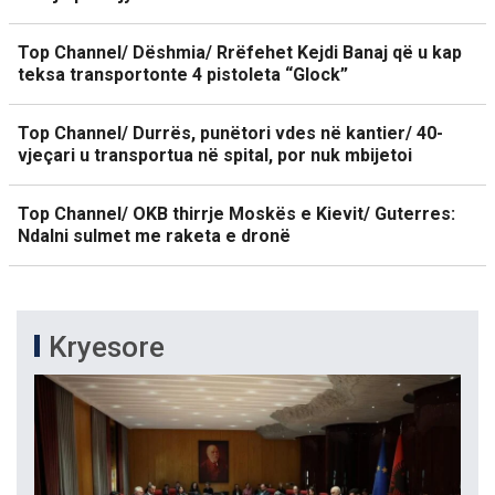
Top Channel/ Dëshmia/ Rrëfehet Kejdi Banaj që u kap
teksa transportonte 4 pistoleta “Glock”
Top Channel/ Durrës, punëtori vdes në kantier/ 40-
vjeçari u transportua në spital, por nuk mbijetoi
Top Channel/ OKB thirrje Moskës e Kievit/ Guterres:
Ndalni sulmet me raketa e dronë
Kryesore