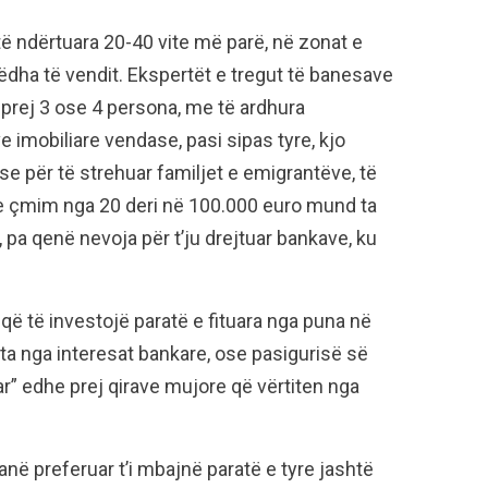
ë ndërtuara 20-40 vite më parë, në zonat e
dha të vendit. Ekspertët e tregut të banesave
 prej 3 ose 4 persona, me të ardhura
ve imobiliare vendase, pasi sipas tyre, kjo
se për të strehuar familjet e emigrantëve, të
me çmim nga 20 deri në 100.000 euro mund ta
 pa qenë nevoja për t’ju drejtuar bankave, ku
ë të investojë paratë e fituara nga puna në
ëta nga interesat bankare, ose pasigurisë së
r” edhe prej qirave mujore që vërtiten nga
në preferuar t’i mbajnë paratë e tyre jashtë