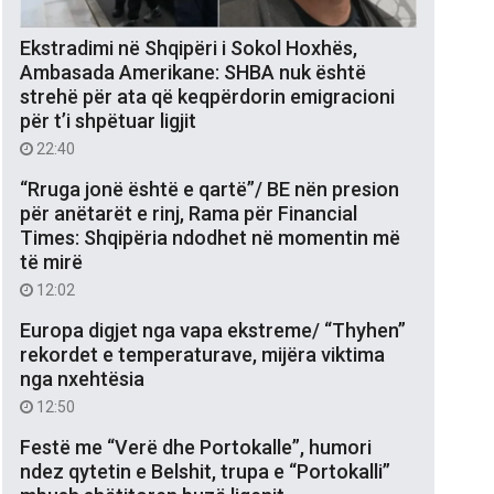
Ekstradimi në Shqipëri i Sokol Hoxhës,
Ambasada Amerikane: SHBA nuk është
strehë për ata që keqpërdorin emigracioni
për t’i shpëtuar ligjit
22:40
“Rruga jonë është e qartë”/ BE nën presion
për anëtarët e rinj, Rama për Financial
Times: Shqipëria ndodhet në momentin më
të mirë
12:02
Europa digjet nga vapa ekstreme/ “Thyhen”
rekordet e temperaturave, mijëra viktima
nga nxehtësia
12:50
Festë me “Verë dhe Portokalle”, humori
ndez qytetin e Belshit, trupa e “Portokalli”