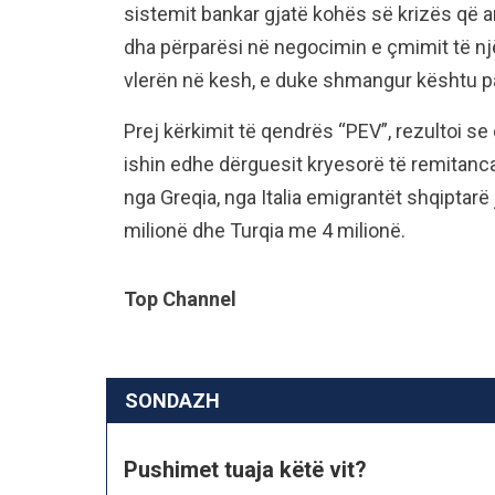
sistemit bankar gjatë kohës së krizës që arr
dha përparësi në negocimin e çmimit të nj
vlerën në kesh, e duke shmangur kështu 
Prej kërkimit të qendrës “PEV”, rezultoi se
ishin edhe dërguesit kryesorë të remitanca
nga Greqia, nga Italia emigrantët shqiptar
milionë dhe Turqia me 4 milionë.
Top Channel
SONDAZH
Pushimet tuaja këtë vit?