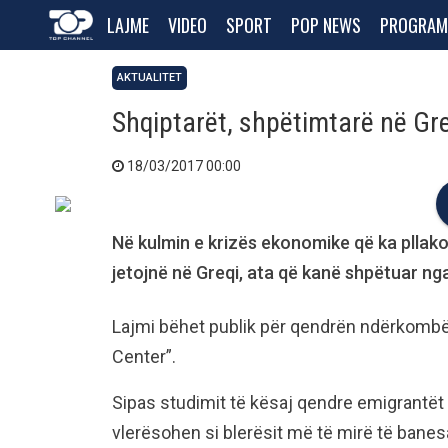
LAJME
VIDEO
SPORT
POP NEWS
PROGRAM
AKTUALITET
Shqiptarët, shpëtimtarë në Gr
18/03/2017 00:00
Në kulmin e krizës ekonomike që ka pllako
jetojnë në Greqi, ata që kanë shpëtuar nga 
Lajmi bëhet publik për qendrën ndërkombë
Center”.
Sipas studimit të kësaj qendre emigrantët 
vlerësohen si blerësit më të mirë të banes