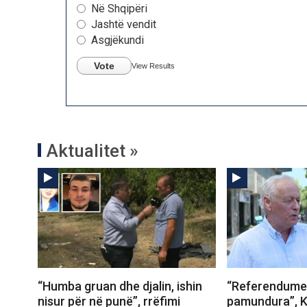
Në Shqipëri
Jashtë vendit
Asgjëkundi
Vote
View Results
Aktualitet »
“Humba gruan dhe djalin, ishin
“Referendumet
nisur për në punë”, rrëfimi
pamundura”, K