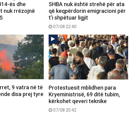
2014-ës dhe
SHBA nuk është strehë për ata
it nuk rrëzojnë
që keqpërdorin emigracioni për
PS
t’i shpëtuar ligjit
07/08 22:40
ret, 9 vatra në të
Protestuesit mblidhen para
ende disa prej tyre
Kryeministrisë, 69 ditë tubim,
kërkohet qeveri teknike
07/08 20:42