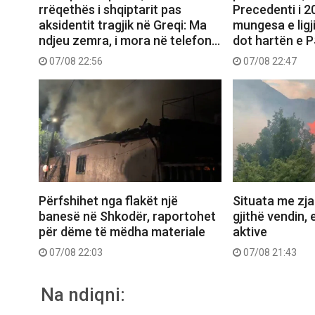
rrëqethës i shqiptarit pas
Precedenti i 
aksidentit tragjik në Greqi: Ma
mungesa e ligj
ndjeu zemra, i mora në telefon…
dot hartën e 
07/08 22:56
07/08 22:47
Përfshihet nga flakët një
Situata me zjar
banesë në Shkodër, raportohet
gjithë vendin, 
për dëme të mëdha materiale
aktive
07/08 22:03
07/08 21:43
Na ndiqni: