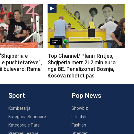
“Shqipëria e
Top Channel/ Plani i Rritjes,
o e pushtetarëve”,
Shqipëria merr 212 mln euro
në bulevard: Rama
nga BE. Penalizohet Bosnja,
Kosova mbetet pas
Sport
Pop News
Kombëtarja
Showbiz
Kategoria Superiore
Lifestyle
Kategoria e Parë
Fashion
Premier League
Shëndeti