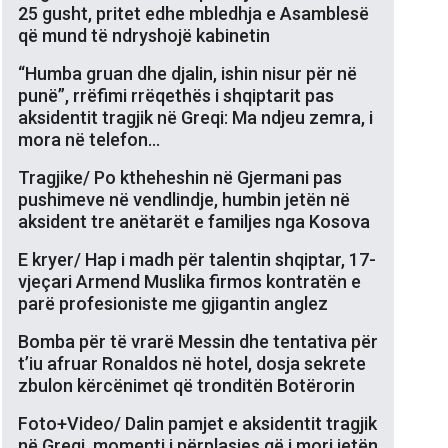
25 gusht, pritet edhe mbledhja e Asamblesë
që mund të ndryshojë kabinetin
“Humba gruan dhe djalin, ishin nisur për në
punë”, rrëfimi rrëqethës i shqiptarit pas
aksidentit tragjik në Greqi: Ma ndjeu zemra, i
mora në telefon…
Tragjike/ Po ktheheshin në Gjermani pas
pushimeve në vendlindje, humbin jetën në
aksident tre anëtarët e familjes nga Kosova
E kryer/ Hap i madh për talentin shqiptar, 17-
vjeçari Armend Muslika firmos kontratën e
parë profesioniste me gjigantin anglez
Bomba për të vrarë Messin dhe tentativa për
t’iu afruar Ronaldos në hotel, dosja sekrete
zbulon kërcënimet që tronditën Botërorin
Foto+Video/ Dalin pamjet e aksidentit tragjik
në Greqi, momenti i përplasjes që i mori jetën