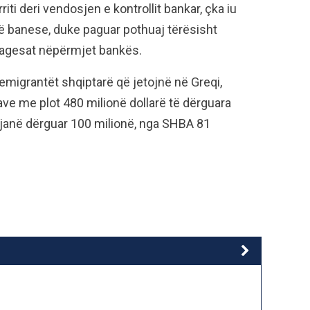
iti deri vendosjen e kontrollit bankar, çka iu
ë banese, duke paguar pothuaj tërësisht
pagesat nëpërmjet bankës.
 emigrantët shqiptarë që jetojnë në Greqi,
ve me plot 480 milionë dollarë të dërguara
ë janë dërguar 100 milionë, nga SHBA 81