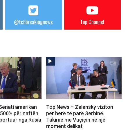
@tchbreakingnews
Top Channel
Senati amerikan
Top News – Zelensky viziton
 500% për naftën
për herë të parë Serbinë.
portuar nga Rusia
Takime me Vuçiçin në një
moment delikat