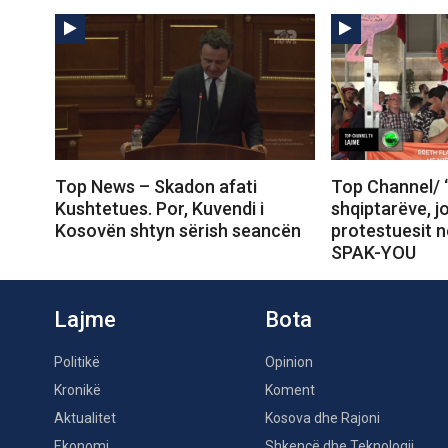
Top News – Skadon afati
Top Channel/ 
Kushtetues. Por, Kuvendi i
shqiptarëve, j
Kosovën shtyn sërish seancën
protestuesit 
SPAK-YOU
Lajme
Bota
Politikë
Opinion
Kronikë
Koment
Aktualitet
Kosova dhe Rajoni
Ekonomi
Shkencë dhe Teknologji