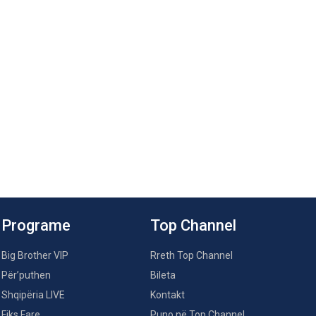
Programe
Top Channel
Big Brother VIP
Rreth Top Channel
Për’puthen
Bileta
Shqipëria LIVE
Kontakt
Fiks Fare
Puno në Top Channel