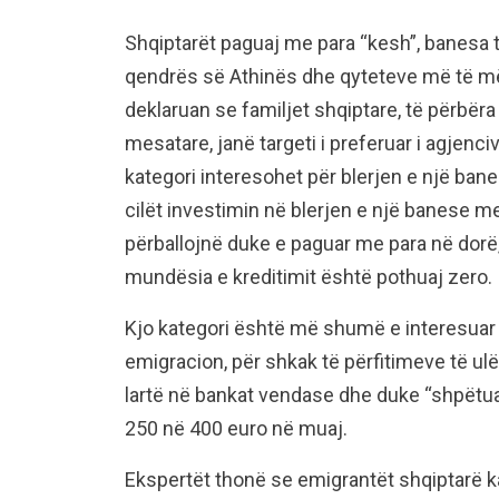
Shqiptarët paguaj me para “kesh”, banesa t
qendrës së Athinës dhe qyteteve më të më
deklaruan se familjet shqiptare, të përbëra
mesatare, janë targeti i preferuar i agjenci
kategori interesohet për blerjen e një bane
cilët investimin në blerjen e një banese 
përballojnë duke e paguar me para në dorë,
mundësia e kreditimit është pothuaj zero.
Kjo kategori është më shumë e interesuar q
emigracion, për shkak të përfitimeve të ul
lartë në bankat vendase dhe duke “shpëtua
250 në 400 euro në muaj.
Ekspertët thonë se emigrantët shqiptarë ka