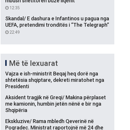
mbush shëtitoren buzë liqenit
12:35
Skandal/ E dashura e Infantinos u pagua nga
UEFA, pretendimi tronditës i “The Telegraph”
22:49
Më të lexuarat
Vajza e ish-ministrit Beqaj heq dorë nga
shtetësia shqiptare, dekreti miratohet nga
Presidenti
Aksident tragjik në Greqi/ Makina përplaset
me kamionin, humbin jetën nënë e bir nga
Shqipëria
Ekskluzive/ Rama mbledh Qeverinë në
Pogradec. Ministrat raportojnë më 24 dhe