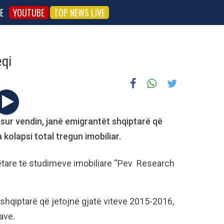
E
YOUTUBE
TOP NEWS LIVE
eqi
sur vendin, janë emigrantët shqiptarë që
kolapsi total tregun imobiliar.
tare të studimeve imobiliare “Pev Research
shqiptarë që jetojnë gjatë viteve 2015-2016,
ave.