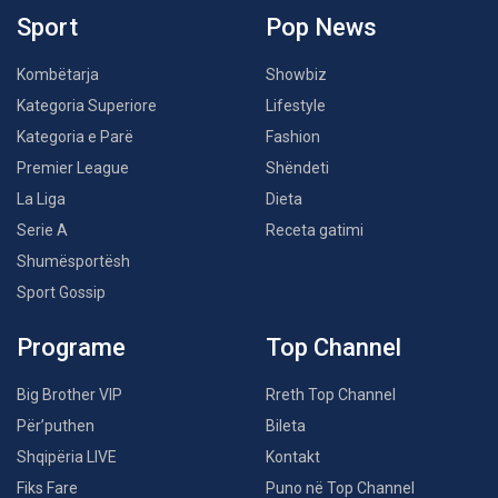
Sport
Pop News
Kombëtarja
Showbiz
Kategoria Superiore
Lifestyle
Kategoria e Parë
Fashion
Premier League
Shëndeti
La Liga
Dieta
Serie A
Receta gatimi
Shumësportësh
Sport Gossip
Programe
Top Channel
Big Brother VIP
Rreth Top Channel
Për’puthen
Bileta
Shqipëria LIVE
Kontakt
Fiks Fare
Puno në Top Channel