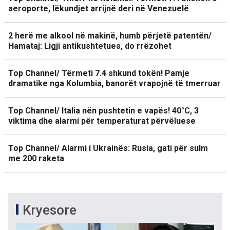
aeroporte, lëkundjet arrijnë deri në Venezuelë
2 herë me alkool në makinë, humb përjetë patentën/
Hamataj: Ligji antikushtetues, do rrëzohet
Top Channel/ Tërmeti 7.4 shkund tokën! Pamje
dramatike nga Kolumbia, banorët vrapojnë të tmerruar
Top Channel/ Italia nën pushtetin e vapës! 40°C, 3
viktima dhe alarmi për temperaturat përvëluese
Top Channel/ Alarmi i Ukrainës: Rusia, gati për sulm
me 200 raketa
Kryesore