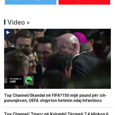
Video »
Top Channel/Skandal në FIFA?150 mijë paund për ish-
punonjësen, UEFA shqyrton hetimin ndaj Infantinos
Top Channel/ Tmerr në Kolumbi! Tërmeti 7.4 bllokon 6