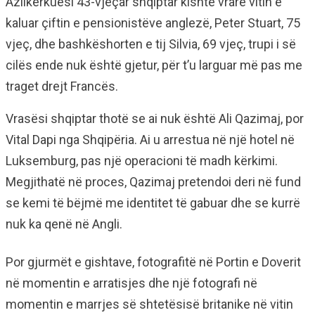
Azilkërkuesi 43-vjeçar shqiptar kishte vrarë vitin e
kaluar çiftin e pensionistëve anglezë, Peter Stuart, 75
vjeç, dhe bashkëshorten e tij Silvia, 69 vjeç, trupi i së
cilës ende nuk është gjetur, për t’u larguar më pas me
traget drejt Francës.
Vrasësi shqiptar thotë se ai nuk është Ali Qazimaj, por
Vital Dapi nga Shqipëria. Ai u arrestua në një hotel në
Luksemburg, pas një operacioni të madh kërkimi.
Megjithatë në proces, Qazimaj pretendoi deri në fund
se kemi të bëjmë me identitet të gabuar dhe se kurrë
nuk ka qenë në Angli.
Por gjurmët e gishtave, fotografitë në Portin e Doverit
në momentin e arratisjes dhe një fotografi në
momentin e marrjes së shtetësisë britanike në vitin