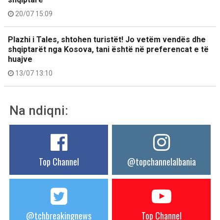
20/07 15:09
Plazhi i Tales, shtohen turistët! Jo vetëm vendës dhe
shqiptarët nga Kosova, tani është në preferencat e të
huajve
13/07 13:10
Na ndiqni:
Top Channel
@topchannelalbania
@tchbreakingnews
Top Channel