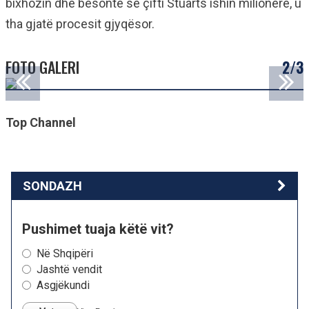
bixhozin dhe besonte se çifti Stuarts ishin milionerë, u
tha gjatë procesit gjyqësor.
FOTO GALERI
2/3
Top Channel
SONDAZH
Pushimet tuaja këtë vit?
Në Shqipëri
Jashtë vendit
Asgjëkundi