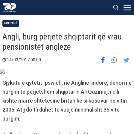
KRONIKË
Angli, burg përjetë shqiptarit që vrau
pensionistët anglezë
14/03/2017 00:00
Gjykata e qytetit Ipswich, në Anglinë lindore, dënoi me
burgim të përjetshëm shqiptarin Ali Qazimaj, i cili
kishte marrë shtetësinë britanike si kosovar në vitin
2005. Atij do t’i duhet të vuajë minimalisht 35 vite
burgim.