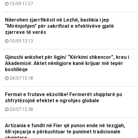
15/09 11:27
Nderohen zjarrfikësit në Lezhë, bashkia i jep
“Mirënjohjen” për sakrificat e efektivëve gjatë
zjarreve të verës
10/09 13:13
Gjinushi ankohet për ligjin/ “Kërkimi shkencor”, kreu i
Akademisë: Aktet nënligjore kanë krijuar më tepër
boshllëqe
24/07 15:18
Fermat e frutave ekzotike! Fermerët shqiptarë po
shfrytëzojnë efektet e ngrohjes globale
23/07 12:38
Artizania e fundit në Fier që punon ende në tezgjah,
68-vjeçarja e përkushtuar te punimet tradicionale
shqiptare