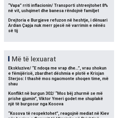
“Vapa” rriti inflacionin/ Transporti shtrenjtohet 8%
në vit, ushqimet dhe banesa rëndojnë familjet
Drejtoria e Burgjeve refuzon në heshtje, i dënuari
Ardian Çapja nuk merr pjesë në varrimin e nënës
së tij
Më të lexuarat
Ekskluzive/ “E ndoqa me vrap dhe…”, vrau shokun
e fëmijërisë, zbardhet dëshmia e plotë e Krisjan
Sterjos: I thashë mos ngacmonte shoqen time, më
shau
Konflikt në burgun 302/ “Mos bëj zhurmë se më
prishe gjumin”, Viktor Ymeri godet me shuplakë
një të burgosur nga Kosova
“Kosova të respektohet”, reagojnë mediat në Kiev