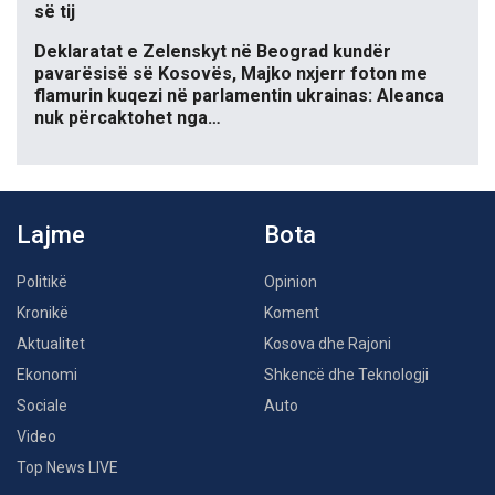
së tij
Deklaratat e Zelenskyt në Beograd kundër
pavarësisë së Kosovës, Majko nxjerr foton me
flamurin kuqezi në parlamentin ukrainas: Aleanca
nuk përcaktohet nga…
Lajme
Bota
Politikë
Opinion
Kronikë
Koment
Aktualitet
Kosova dhe Rajoni
Ekonomi
Shkencë dhe Teknologji
Sociale
Auto
Video
Top News LIVE