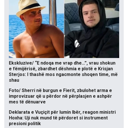
Ekskluzive/ “E ndoqa me vrap dhe…”, vrau shokun
e fëmijërisë, zbardhet dëshmia e plotë e Krisjan
Sterjos: I thashë mos ngacmonte shoqen time, më
shau
Foto/ Sherri në burgun e Fierit, zbulohet arma e
improvizuar që u përdor në përplasjen e ashpër
mes të dënuarve
Deklarata e Vuçiçit për lumin Ibër, reagon ministri
Hoxha: Uji nuk mund të përdoret si instrument
presioni politik