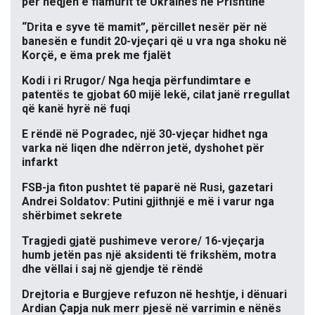
për heqjen e flamurit të Ukrainës në Prishtinë
“Drita e syve të mamit”, përcillet nesër për në
banesën e fundit 20-vjeçari që u vra nga shoku në
Korçë, e ëma prek me fjalët
Kodi i ri Rrugor/ Nga heqja përfundimtare e
patentës te gjobat 60 mijë lekë, cilat janë rregullat
që kanë hyrë në fuqi
E rëndë në Pogradec, një 30-vjeçar hidhet nga
varka në liqen dhe ndërron jetë, dyshohet për
infarkt
FSB-ja fiton pushtet të paparë në Rusi, gazetari
Andrei Soldatov: Putini gjithnjë e më i varur nga
shërbimet sekrete
Tragjedi gjatë pushimeve verore/ 16-vjeçarja
humb jetën pas një aksidenti të frikshëm, motra
dhe vëllai i saj në gjendje të rëndë
Drejtoria e Burgjeve refuzon në heshtje, i dënuari
Ardian Çapja nuk merr pjesë në varrimin e nënës