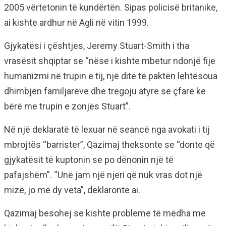
2005 vërtetonin të kundërtën. Sipas policisë britanike,
ai kishte ardhur në Agli në vitin 1999.
Gjykatësi i çështjes, Jeremy Stuart-Smith i tha
vrasësit shqiptar se “nëse i kishte mbetur ndonjë fije
humanizmi në trupin e tij, një ditë të paktën lehtësoua
dhimbjen familjarëve dhe tregoju atyre se çfarë ke
bërë me trupin e zonjës Stuart”.
Në një deklaratë të lexuar në seancë nga avokati i tij
mbrojtës “barrister”, Qazimaj theksonte se “donte që
gjykatësit të kuptonin se po dënonin një të
pafajshëm”. “Unë jam një njeri që nuk vras dot një
mizë, jo më dy veta”, deklaronte ai.
Qazimaj besohej se kishte probleme të mëdha me