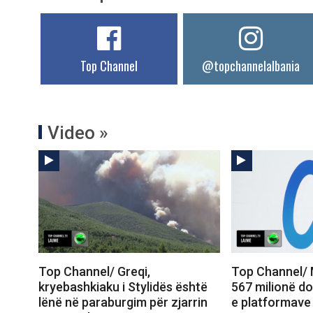
Top Channel
@topchannelalbania
Video »
Top Channel/ Greqi,
Top Channel/ 
kryebashkiaku i Stylidës është
567 milionë do
lënë në paraburgim për zjarrin
e platformave 