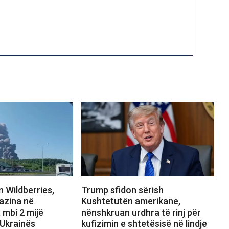
 Wildberries,
Trump sfidon sërish
azina në
Kushtetutën amerikane,
 mbi 2 mijë
nënshkruan urdhra të rinj për
 Ukrainës
kufizimin e shtetësisë në lindje