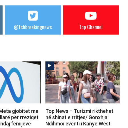
@tchbreakingnews
Top Channel
Meta gjobitet me
Top News – Turizmi rikthehet
llarë për rreziqet
në shinat e rritjes/ Gonxhja:
ndaj fëmijëve
Ndihmoi eventi i Kanye West