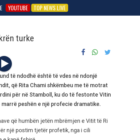
E
YOUTUBE
TOP NEWS LIVE
krën turke
mund të ndodhë është të vdes në ndonjë
undit, që Rita Chami shkëmbeu me të motrat
rdini për në Stamboll, ku do të festonte Vitin
në marrë peshën e një profecie dramatike.
nave që humbën jetën mbrëmjen e Vitit të Ri
r një postim tjetër profetik, nga i cili
 e kanë fshirë.