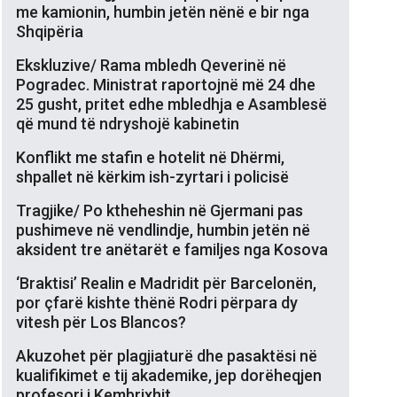
me kamionin, humbin jetën nënë e bir nga
Shqipëria
Ekskluzive/ Rama mbledh Qeverinë në
Pogradec. Ministrat raportojnë më 24 dhe
25 gusht, pritet edhe mbledhja e Asamblesë
që mund të ndryshojë kabinetin
Konflikt me stafin e hotelit në Dhërmi,
shpallet në kërkim ish-zyrtari i policisë
Tragjike/ Po ktheheshin në Gjermani pas
pushimeve në vendlindje, humbin jetën në
aksident tre anëtarët e familjes nga Kosova
‘Braktisi’ Realin e Madridit për Barcelonën,
por çfarë kishte thënë Rodri përpara dy
vitesh për Los Blancos?
Akuzohet për plagjiaturë dhe pasaktësi në
kualifikimet e tij akademike, jep dorëheqjen
profesori i Kembrixhit