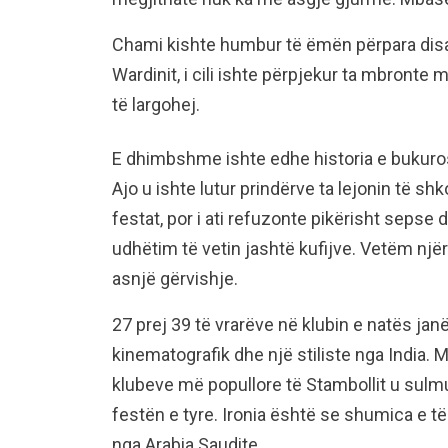
Chami kishte humbur të ëmën përpara disa 
Wardinit, i cili ishte përpjekur ta mbronte
të largohej.
E dhimbshme ishte edhe historia e bukuros
Ajo u ishte lutur prindërve ta lejonin të s
festat, por i ati refuzonte pikërisht sepse d
udhëtim të vetin jashtë kufijve. Vetëm njër
asnjë gërvishje.
27 prej 39 të vrarëve në klubin e natës jan
kinematografik dhe një stiliste nga India. M
klubeve më popullore të Stambollit u sulm
festën e tyre. Ironia është se shumica e 
nga Arabia Saudite.