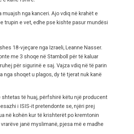
muajsh nga kanceri. Ajo vdiq në krahët e
 me trupin e vet, edhe pse kishte pasur mundësi
hes 18-vjeçare nga Izraeli, Leanne Nasser.
hkonte me 3 shoqe në Stamboll për të kaluar
ruhej për sigurinë e saj. Vajza vdiq në të parin
a nga shoqet u plagos, dy të tjerat nuk kanë
ë shtetas të huaj, përfshirë këtu një producent
esazhi i ISIS-it pretendonte se, njëri prej
ua në kohën kur të krishterët po kremtonin
të vrarëve janë myslimanë, pjesa më e madhe