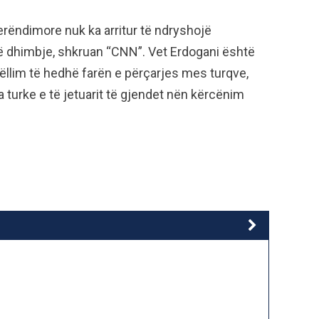
perëndimore nuk ka arritur të ndryshojë
lë dhimbje, shkruan “CNN”. Vet Erdogani është
qëllim të hedhë farën e përçarjes mes turqve,
 turke e të jetuarit të gjendet nën kërcënim