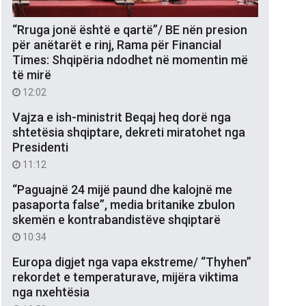
“Rruga jonë është e qartë”/ BE nën presion
për anëtarët e rinj, Rama për Financial
Times: Shqipëria ndodhet në momentin më
të mirë
12:02
Vajza e ish-ministrit Beqaj heq dorë nga
shtetësia shqiptare, dekreti miratohet nga
Presidenti
11:12
“Paguajnë 24 mijë paund dhe kalojnë me
pasaporta false”, media britanike zbulon
skemën e kontrabandistëve shqiptarë
10:34
Europa digjet nga vapa ekstreme/ “Thyhen”
rekordet e temperaturave, mijëra viktima
nga nxehtësia