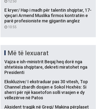
12:50
E kryer/ Hap i madh për talentin shqiptar, 17-
vjeçari Armend Muslika firmos kontratën e
parë profesioniste me gjigantin anglez
10:55
Më të lexuarat
Vajza e ish-ministrit Beqaj heq dorë nga
shtetësia shqiptare, dekreti miratohet nga
Presidenti
Ekskluzive/ I ekstraduar pas 30 vitesh, Top
Channel zbardh dosjen e Sokol Hoxhës: Si
sherri për një kasetofon solli vrasjen e dy
vëllezërve në Patos
Aksident tragjik në Greqi/ Makina përplaset