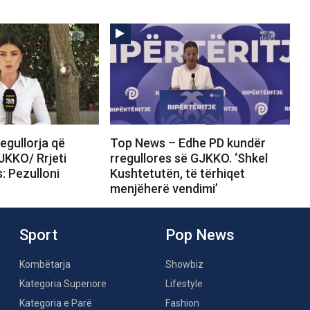
egullorja që
Top News – Edhe PD kundër
JKKO/ Rrjeti
rregullores së GJKKO. ‘Shkel
s: Pezulloni
Kushtetutën, të tërhiqet
menjëherë vendimi’
Sport
Pop News
Kombëtarja
Showbiz
Kategoria Superiore
Lifestyle
Kategoria e Parë
Fashion