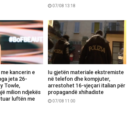
07/08 13:18
 me kancerin e
Iu gjetën materiale ekstremiste
nga jeta 26-
në telefon dhe kompjuter,
ey Towle,
arrestohet 16-vjeçari italian për
jë milion ndjekës
propagandë xhihadiste
uar luftën me
07/08 11:00