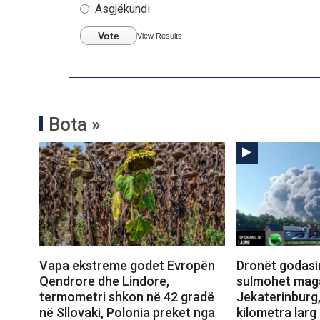
Asgjëkundi
Vote
View Results
Bota »
Vapa ekstreme godet Evropën
Dronët godasin
Qendrore dhe Lindore,
sulmohet mag
termometri shkon në 42 gradë
Jekaterinburg,
në Sllovaki, Polonia preket nga
kilometra larg