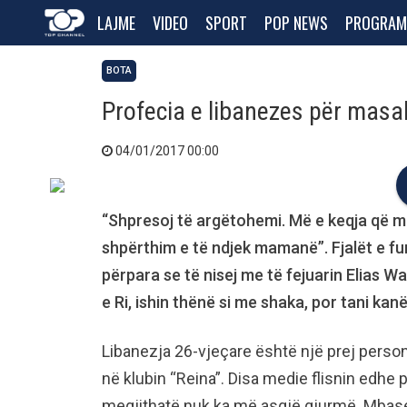
LAJME
VIDEO
SPORT
POP NEWS
PROGRAM
BOTA
Profecia e libanezes për masa
04/01/2017 00:00
“Shpresoj të argëtohemi. Më e keqja që 
shpërthim e të ndjek mamanë”. Fjalët e f
përpara se të nisej me të fejuarin Elias Wa
e Ri, ishin thënë si me shaka, por tani ka
Libanezja 26-vjeçare është një prej perso
në klubin “Reina”. Disa medie flisnin edhe pë
megjithatë nuk ka më asgjë gjurmë. Mbase