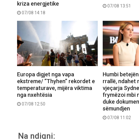
kriza energjetike
07/08 13:51
07/08 14:18
Europa digjet nga vapa
Humbi betejën
ekstreme/ “Thyhen” rekordet e
rrallë, ndahet 
temperaturave, mijëra viktima
vjeçarja Sydn
nga nxehtësia
frymëzoi mbi n
duke dokument
07/08 12:50
sëmundjen
07/08 11:02
Na ndiqni: