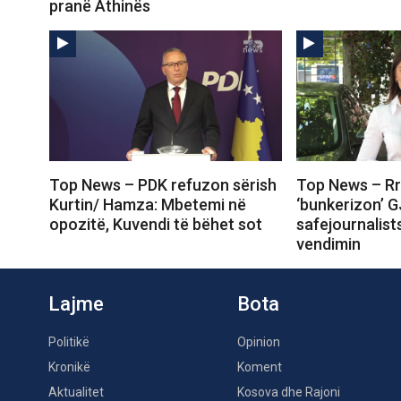
pranë Athinës
Top News – PDK refuzon sërish
Top News – Rr
Kurtin/ Hamza: Mbetemi në
‘bunkerizon’ G
opozitë, Kuvendi të bëhet sot
safejournalist
vendimin
Lajme
Bota
Politikë
Opinion
Kronikë
Koment
Aktualitet
Kosova dhe Rajoni