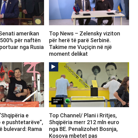
Senati amerikan
Top News – Zelensky viziton
 500% për naftën
për herë të parë Serbinë.
portuar nga Rusia
Takime me Vuçiçin në një
moment delikat
“Shqipëria e
Top Channel/ Plani i Rritjes,
o e pushtetarëve”,
Shqipëria merr 212 mln euro
në bulevard: Rama
nga BE. Penalizohet Bosnja,
Kosova mbetet pas