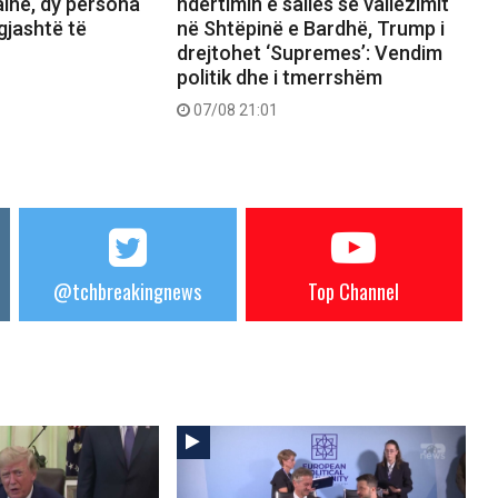
inë, dy persona
ndërtimin e sallës së vallëzimit
gjashtë të
në Shtëpinë e Bardhë, Trump i
drejtohet ‘Supremes’: Vendim
politik dhe i tmerrshëm
07/08 21:01
@tchbreakingnews
Top Channel