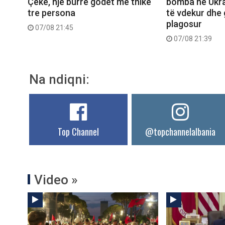
Çeke, një burrë godet me thikë
bomba në Ukra
tre persona
të vdekur dhe 
plagosur
07/08 21:45
07/08 21:39
Na ndiqni:
Top Channel
@topchannelalbania
Video »