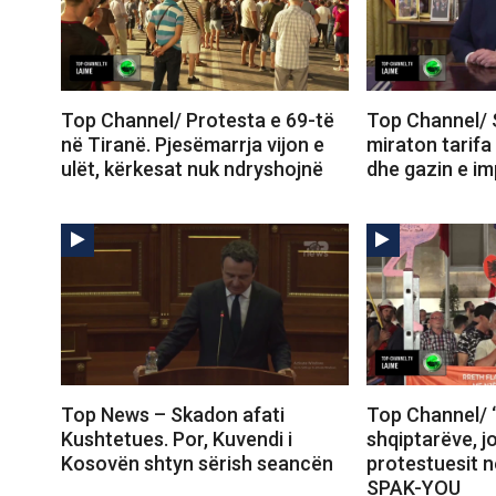
Top Channel/ Protesta e 69-të
Top Channel/ 
në Tiranë. Pjesëmarrja vijon e
miraton tarifa
ulët, kërkesat nuk ndryshojnë
dhe gazin e im
Top News – Skadon afati
Top Channel/ 
Kushtetues. Por, Kuvendi i
shqiptarëve, j
Kosovën shtyn sërish seancën
protestuesit 
SPAK-YOU