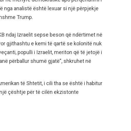
që nga analistë është lexuar si një përpjekje
rdhshme Trump.
B ndaj Izraelit sepse beson që ndërtimet në
or gjithashtu e kemi të qartë se kolonitë nuk
anti, populli i Izraelit, meriton që të jetojë i
n janë përballur shumë gjatë”, shkruhet në
rikan të Shtetit, i cili tha se është i habitur
 një çështje për të cilën ekzistonte