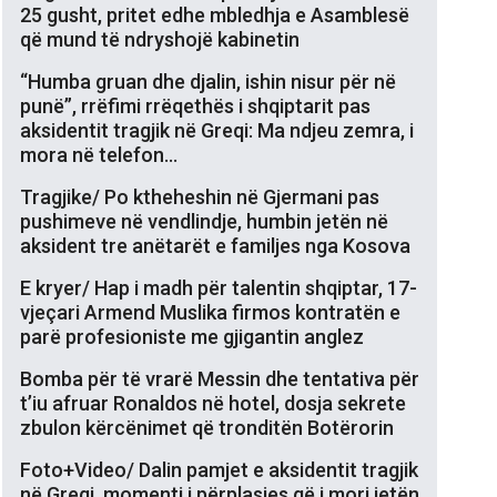
25 gusht, pritet edhe mbledhja e Asamblesë
që mund të ndryshojë kabinetin
“Humba gruan dhe djalin, ishin nisur për në
punë”, rrëfimi rrëqethës i shqiptarit pas
aksidentit tragjik në Greqi: Ma ndjeu zemra, i
mora në telefon…
Tragjike/ Po ktheheshin në Gjermani pas
pushimeve në vendlindje, humbin jetën në
aksident tre anëtarët e familjes nga Kosova
E kryer/ Hap i madh për talentin shqiptar, 17-
vjeçari Armend Muslika firmos kontratën e
parë profesioniste me gjigantin anglez
Bomba për të vrarë Messin dhe tentativa për
t’iu afruar Ronaldos në hotel, dosja sekrete
zbulon kërcënimet që tronditën Botërorin
Foto+Video/ Dalin pamjet e aksidentit tragjik
në Greqi, momenti i përplasjes që i mori jetën