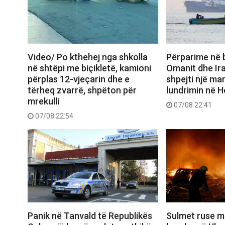
Video/ Po kthehej nga shkolla
Përparime në 
në shtëpi me biçikletë, kamioni
Omanit dhe Ira
përplas 12-vjeçarin dhe e
shpejti një ma
tërheq zvarrë, shpëton për
lundrimin në 
mrekulli
07/08 22:41
07/08 22:54
Panik në Tanvald të Republikës
Sulmet ruse m