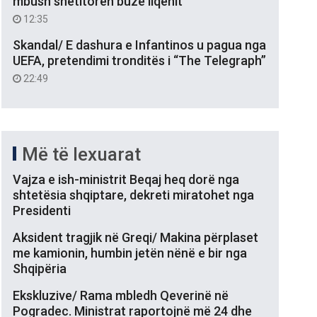
mbush shëtitoren buzë liqenit
12:35
Skandal/ E dashura e Infantinos u pagua nga
UEFA, pretendimi tronditës i “The Telegraph”
22:49
Më të lexuarat
Vajza e ish-ministrit Beqaj heq dorë nga
shtetësia shqiptare, dekreti miratohet nga
Presidenti
Aksident tragjik në Greqi/ Makina përplaset
me kamionin, humbin jetën nënë e bir nga
Shqipëria
Ekskluzive/ Rama mbledh Qeverinë në
Pogradec. Ministrat raportojnë më 24 dhe