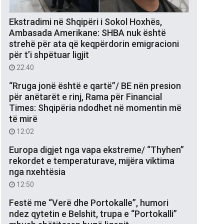
Ekstradimi në Shqipëri i Sokol Hoxhës,
Ambasada Amerikane: SHBA nuk është
strehë për ata që keqpërdorin emigracioni
për t’i shpëtuar ligjit
22:40
“Rruga jonë është e qartë”/ BE nën presion
për anëtarët e rinj, Rama për Financial
Times: Shqipëria ndodhet në momentin më
të mirë
12:02
Europa digjet nga vapa ekstreme/ “Thyhen”
rekordet e temperaturave, mijëra viktima
nga nxehtësia
12:50
Festë me “Verë dhe Portokalle”, humori
ndez qytetin e Belshit, trupa e “Portokalli”