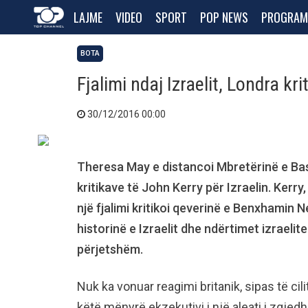
LAJME
VIDEO
SPORT
POP NEWS
PROGRAM
BOTA
Fjalimi ndaj Izraelit, Londra kr
30/12/2016 00:00
Theresa May e distancoi Mbretërinë e Ba
kritikave të John Kerry për Izraelin. Kerry,
një fjalimi kritikoi qeverinë e Benxhamin N
historinë e Izraelit dhe ndërtimet izraelit
përjetshëm.
Nuk ka vonuar reagimi britanik, sipas të c
këtë mënyrë ekzekutivi i një aleati i zgje