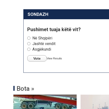
SONDAZH
Pushimet tuaja këtë vit?
Në Shqipëri
Jashtë vendit
Asgjëkundi
Vote
View Results
Bota »