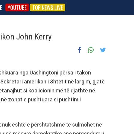
E
YOUTUBE
TOP NEWS LIVE
itikon John Kerry
shkuara nga Uashingtoni përsa i takon
 Sekretari amerikan i Shtetit në largim, gjatë
etanajhut si koalicionin më të djathtë në
e në zonat e pushtuara si pushtim i
ilit nuk është e përshtatshme të sulmohet në
dhur në mënyrë demokratike apo përqendrimi i