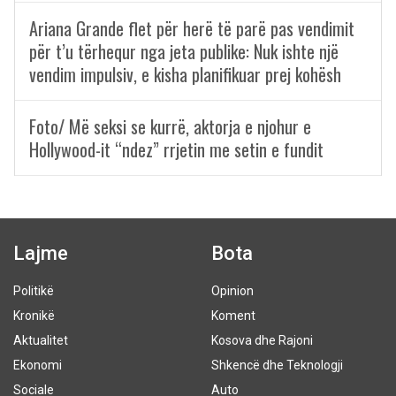
Ariana Grande flet për herë të parë pas vendimit
për t’u tërhequr nga jeta publike: Nuk ishte një
vendim impulsiv, e kisha planifikuar prej kohësh
Foto/ Më seksi se kurrë, aktorja e njohur e
Hollywood-it “ndez” rrjetin me setin e fundit
Lajme
Bota
Politikë
Opinion
Kronikë
Koment
Aktualitet
Kosova dhe Rajoni
Ekonomi
Shkencë dhe Teknologji
Sociale
Auto