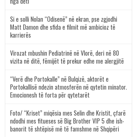
nga deti
Si e solli Nolan “Odisenë” në ekran, pse zgjodhi
Matt Damon dhe sfida e filmit më ambicioz të
karrierës
Virozat mbushin Pediatrinë në Vlorë, deri në 80
vizita në ditë, fëmijët të prekur edhe me alergjitë
“Verë dhe Portokalle” në Bulqizë, aktorët e
Portokallisë ndezin atmosferën në qytetin minator.
Emocionesh të forta për qytetarët
Foto/ “Kriset” miqësia mes Selin dhe Kristit, çfarë
ndodhi mes fitueses së Big Brother VIP 5 dhe ish-
banorit të shtëpisë më të famshme në Shqipëri