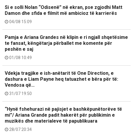
Si e solli Nolan “Odisenë” në ekran, pse zgjodhi Matt
Damon dhe sfida e filmit më ambicioz të karrierës
04/08 15:09
Pamja e Ariana Grandes në klipin e ri ngjall shqetësime
te fansat, këngëtarja përballet me komente për
peshën e saj
01/08 10:49
Vdekja tragjike e ish-anëtarit të One Direction, e
dashura e Liam Payne heq tatuazhet e bëra për të:
Vendosa që…
31/07 19:50
“Hynë fshehurazi në pajisjet e bashkëpunëtorëve të
mi”/ Ariana Grande padit hakerët për publikimin e
muzikës dhe materialeve të papublikuara
28/07 20:34