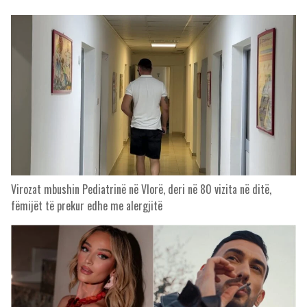
Virozat mbushin Pediatrinë në Vlorë, deri në 80 vizita në ditë,
fëmijët të prekur edhe me alergjitë