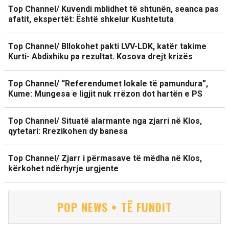
Top Channel/ Kuvendi mblidhet të shtunën, seanca pas
afatit, ekspertët: Është shkelur Kushtetuta
Top Channel/ Bllokohet pakti LVV-LDK, katër takime
Kurti- Abdixhiku pa rezultat. Kosova drejt krizës
Top Channel/ “Referendumet lokale të pamundura”,
Kume: Mungesa e ligjit nuk rrëzon dot hartën e PS
Top Channel/ Situatë alarmante nga zjarri në Klos,
qytetari: Rrezikohen dy banesa
Top Channel/ Zjarr i përmasave të mëdha në Klos,
kërkohet ndërhyrje urgjente
POP NEWS • TË FUNDIT