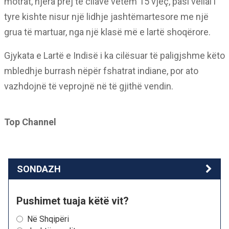
motrat, njëra prej të cilave vetëm 15 vjeç, pasi vëllai i
tyre kishte nisur një lidhje jashtëmartesore me një
grua të martuar, nga një klasë më e lartë shoqërore.
Gjykata e Lartë e Indisë i ka cilësuar të paligjshme këto
mbledhje burrash nëpër fshatrat indiane, por ato
vazhdojnë të veprojnë në të gjithë vendin.
Top Channel
SONDAZH
Pushimet tuaja këtë vit?
Në Shqipëri