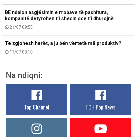
BE ndalon asgjësimin e rrobave të pashitura,
kompanitë detyrohen t’i shesin ose t’i dhurojnë
21/07 09:55
Të zgjohesh herët, a ju bën vërtetë më produktiv?
11/07 08:10
Na ndiqni:
Top Channel
TCH Pop News