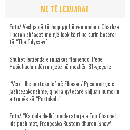
ME TË LEXUARAT
Foto/ Veshja që tërhoqi gjithë vëmendjen, Charlize
Theron shfaqet me një look të ri në turin botëror
të “The Odyssey”
Shuhet legjenda e muzikës flamenco, Pepe
Habichuela ndërron jetë në moshën 81-vjeçare
“Verë dhe portokalle” në Elbasan/ Pjesëmarrje e
jashtëzakonshme, qindra qytetarë shijuan humorin
e trupës së “Portokalli”
Foto/ “Ka dalë dielli”, moderatorja e Top Channel
nis pushimet, Françeska Rustem dhuron ‘show’