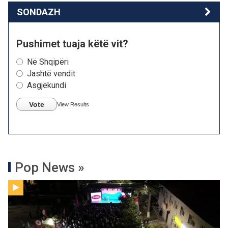
SONDAZH
Pushimet tuaja këtë vit?
Në Shqipëri
Jashtë vendit
Asgjëkundi
Vote
View Results
Pop News »