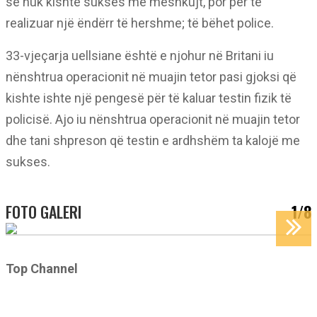
se nuk kishte sukses me meshkujt, por për të
realizuar një ëndërr të hershme; të bëhet police.
33-vjeçarja uellsiane është e njohur në Britani iu
nënshtrua operacionit në muajin tetor pasi gjoksi që
kishte ishte një pengesë për të kaluar testin fizik të
policisë. Ajo iu nënshtrua operacionit në muajin tetor
dhe tani shpreson që testin e ardhshëm ta kalojë me
sukses.
FOTO GALERI
1/8
Top Channel