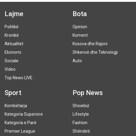
Lajme
Bota
Politikë
Opinion
Kronikë
Koment
Aktualitet
Kosova dhe Rajoni
Ekonomi
Shkencë dhe Teknologji
Sociale
Auto
Video
Top News LIVE
Sport
Pop News
Kombëtarja
Showbiz
Kategoria Superiore
Lifestyle
Kategoria e Parë
Fashion
Premier League
Shëndeti