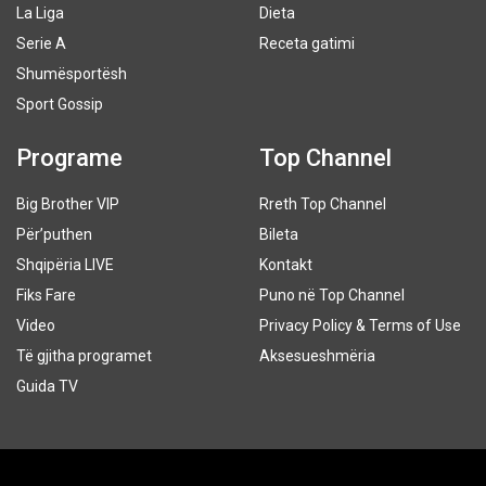
La Liga
Dieta
Serie A
Receta gatimi
Shumësportësh
Sport Gossip
Programe
Top Channel
Big Brother VIP
Rreth Top Channel
Për’puthen
Bileta
Shqipëria LIVE
Kontakt
Fiks Fare
Puno në Top Channel
Video
Privacy Policy & Terms of Use
Të gjitha programet
Aksesueshmëria
Guida TV