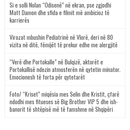
Si e solli Nolan “Odisenë” në ekran, pse zgjodhi
Matt Damon dhe sfida e filmit më ambicioz të
karrierës
Virozat mbushin Pediatrinë në Vlorë, deri në 80
vizita në ditë, fëmijët të prekur edhe me alergjitë
“Verë dhe Portokalle” në Bulqizë, aktorët e
Portokallisë ndezin atmosferën në qytetin minator.
Emocionesh të forta për qytetarët
Foto/ “Kriset” miqësia mes Selin dhe Kristit, çfarë
ndodhi mes fitueses së Big Brother VIP 5 dhe ish-
banorit të shtëpisë më të famshme në Shqipëri