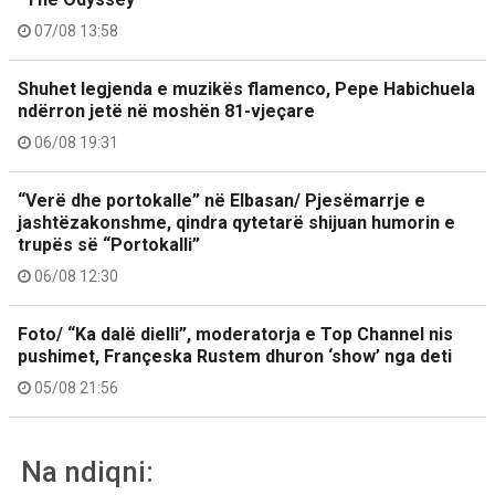
07/08 13:58
Shuhet legjenda e muzikës flamenco, Pepe Habichuela
ndërron jetë në moshën 81-vjeçare
06/08 19:31
“Verë dhe portokalle” në Elbasan/ Pjesëmarrje e
jashtëzakonshme, qindra qytetarë shijuan humorin e
trupës së “Portokalli”
06/08 12:30
Foto/ “Ka dalë dielli”, moderatorja e Top Channel nis
pushimet, Françeska Rustem dhuron ‘show’ nga deti
05/08 21:56
Na ndiqni: