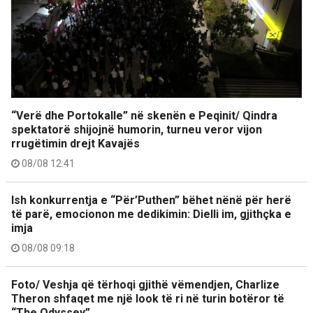
“Verë dhe Portokalle” në skenën e Peqinit/ Qindra
spektatorë shijojnë humorin, turneu veror vijon
rrugëtimin drejt Kavajës
08/08 12:41
Ish konkurrentja e “Për’Puthen” bëhet nënë për herë
të parë, emocionon me dedikimin: Dielli im, gjithçka e
imja
08/08 09:18
Foto/ Veshja që tërhoqi gjithë vëmendjen, Charlize
Theron shfaqet me një look të ri në turin botëror të
“The Odyssey”