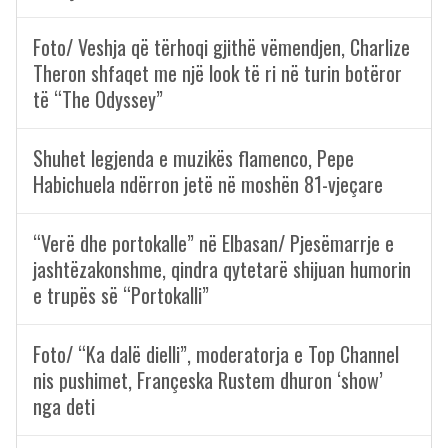
Foto/ Veshja që tërhoqi gjithë vëmendjen, Charlize
Theron shfaqet me një look të ri në turin botëror
të “The Odyssey”
Shuhet legjenda e muzikës flamenco, Pepe
Habichuela ndërron jetë në moshën 81-vjeçare
“Verë dhe portokalle” në Elbasan/ Pjesëmarrje e
jashtëzakonshme, qindra qytetarë shijuan humorin
e trupës së “Portokalli”
Foto/ “Ka dalë dielli”, moderatorja e Top Channel
nis pushimet, Françeska Rustem dhuron ‘show’
nga deti