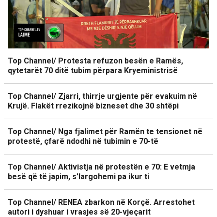
Top Channel/ Protesta refuzon besën e Ramës,
qytetarët 70 ditë tubim përpara Kryeministrisë
Top Channel/ Zjarri, thirrje urgjente për evakuim në
Krujë. Flakët rrezikojnë bizneset dhe 30 shtëpi
Top Channel/ Nga fjalimet për Ramën te tensionet në
protestë, çfarë ndodhi në tubimin e 70-të
Top Channel/ Aktivistja në protestën e 70: E vetmja
besë që të japim, s’largohemi pa ikur ti
Top Channel/ RENEA zbarkon në Korçë. Arrestohet
autori i dyshuar i vrasjes së 20-vjeçarit