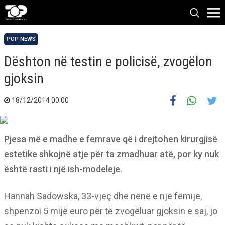
POP NEWS
Dështon në testin e policisë, zvogëlon
gjoksin
18/12/2014 00:00
Pjesa më e madhe e femrave që i drejtohen kirurgjisë
estetike shkojnë atje për ta zmadhuar atë, por ky nuk
është rasti i një ish-modeleje.
Hannah Sadowska, 33-vjeç dhe nënë e një fëmije,
shpenzoi 5 mijë euro për të zvogëluar gjoksin e saj, jo