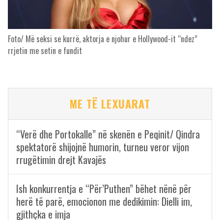
Foto/ Më seksi se kurrë, aktorja e njohur e Hollywood-it “ndez”
rrjetin me setin e fundit
ME TË LEXUARAT
“Verë dhe Portokalle” në skenën e Peqinit/ Qindra
spektatorë shijojnë humorin, turneu veror vijon
rrugëtimin drejt Kavajës
Ish konkurrentja e “Për’Puthen” bëhet nënë për
herë të parë, emocionon me dedikimin: Dielli im,
gjithçka e imja