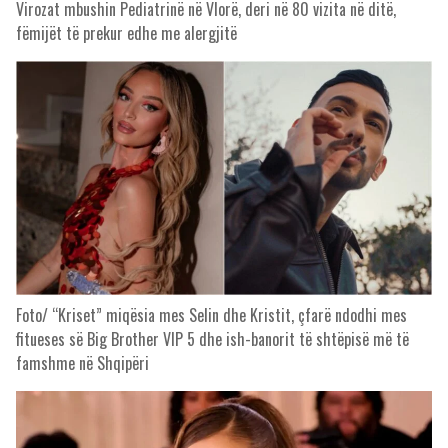
Virozat mbushin Pediatrinë në Vlorë, deri në 80 vizita në ditë,
fëmijët të prekur edhe me alergjitë
Foto/ “Kriset” miqësia mes Selin dhe Kristit, çfarë ndodhi mes
fitueses së Big Brother VIP 5 dhe ish-banorit të shtëpisë më të
famshme në Shqipëri