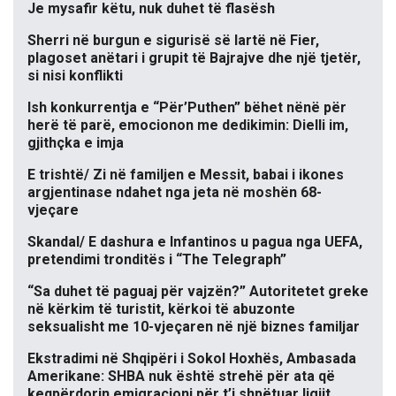
Je mysafir këtu, nuk duhet të flasësh
Sherri në burgun e sigurisë së lartë në Fier,
plagoset anëtari i grupit të Bajrajve dhe një tjetër,
si nisi konflikti
Ish konkurrentja e “Për’Puthen” bëhet nënë për
herë të parë, emocionon me dedikimin: Dielli im,
gjithçka e imja
E trishtë/ Zi në familjen e Messit, babai i ikones
argjentinase ndahet nga jeta në moshën 68-
vjeçare
Skandal/ E dashura e Infantinos u pagua nga UEFA,
pretendimi tronditës i “The Telegraph”
“Sa duhet të paguaj për vajzën?” Autoritetet greke
në kërkim të turistit, kërkoi të abuzonte
seksualisht me 10-vjeçaren në një biznes familjar
Ekstradimi në Shqipëri i Sokol Hoxhës, Ambasada
Amerikane: SHBA nuk është strehë për ata që
keqpërdorin emigracioni për t’i shpëtuar ligjit