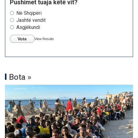
Pushimet tuaja këtë vit?
Në Shqipëri
Jashtë vendit
Asgjëkundi
Vote
View Results
Bota »