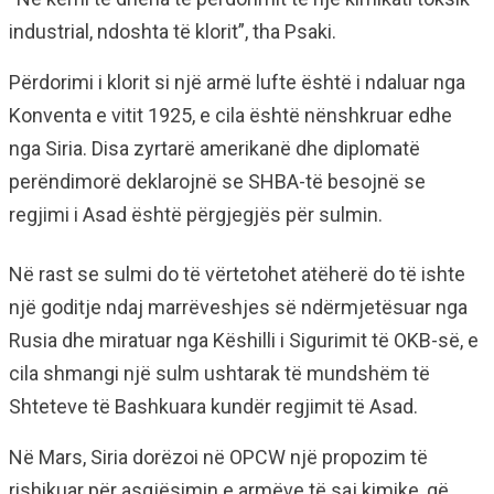
industrial, ndoshta të klorit”, tha Psaki.
Përdorimi i klorit si një armë lufte është i ndaluar nga
Konventa e vitit 1925, e cila është nënshkruar edhe
nga Siria. Disa zyrtarë amerikanë dhe diplomatë
perëndimorë deklarojnë se SHBA-të besojnë se
regjimi i Asad është përgjegjës për sulmin.
Në rast se sulmi do të vërtetohet atëherë do të ishte
një goditje ndaj marrëveshjes së ndërmjetësuar nga
Rusia dhe miratuar nga Këshilli i Sigurimit të OKB-së, e
cila shmangi një sulm ushtarak të mundshëm të
Shteteve të Bashkuara kundër regjimit të Asad.
Në Mars, Siria dorëzoi në OPCW një propozim të
rishikuar për asgjësimin e armëve të saj kimike, që