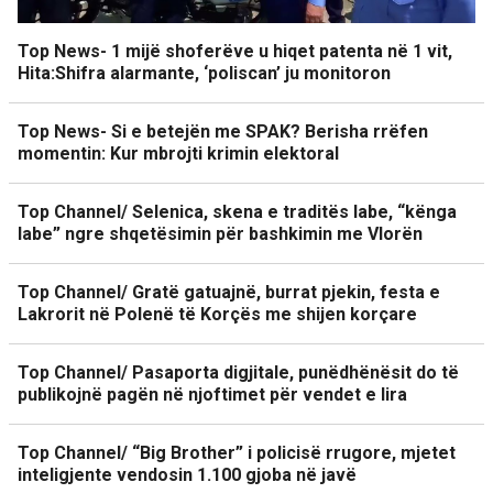
Top News- 1 mijë shoferëve u hiqet patenta në 1 vit,
Hita:Shifra alarmante, ‘poliscan’ ju monitoron
Top News- Si e betejën me SPAK? Berisha rrëfen
momentin: Kur mbrojti krimin elektoral
Top Channel/ Selenica, skena e traditës labe, “kënga
labe” ngre shqetësimin për bashkimin me Vlorën
Top Channel/ Gratë gatuajnë, burrat pjekin, festa e
Lakrorit në Polenë të Korçës me shijen korçare
Top Channel/ Pasaporta digjitale, punëdhënësit do të
publikojnë pagën në njoftimet për vendet e lira
Top Channel/ “Big Brother” i policisë rrugore, mjetet
inteligjente vendosin 1.100 gjoba në javë