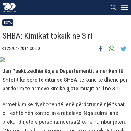
BOTA
SHBA: Kimikat toksik në Siri
22/04/2014 00:00
Jen Psaki, zëdhënësja e Departamentit amerikan të
Shtetit ka bërë të ditur se SHBA-të kanë të dhënë për
përdorim të armëve kimike gjatë muajit prill në Siri.
Armët kimike dyshohen të jenë përdorur në një fshat, i
cili është nën kontrollin e rebelëve. Nga sulmi janë
prekur dhjetëra persona, ndërsa 2 kanë humbur jetën.
“Ne kemi të dhëna të përdorimit të një kimikati toksik