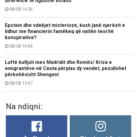
diferencë të ngushtë votash
08/08 14:26
Epstein dhe vdekjet misterioze, kush janë njerëzit e
lidhur me financierin famëkeq që nxitën teoritë
konspirative?
08/08 14:04
Luftë kufijsh mes Madridit dhe Romës/ Kriza e
emigrantëve në Ceuta përplas dy vendet, pezullohet
përkohësisht Shengeni
08/08 13:47
Na ndiqni: