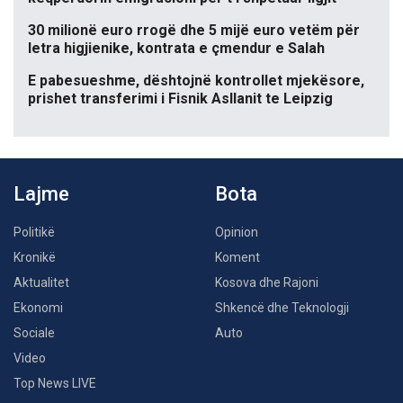
30 milionë euro rrogë dhe 5 mijë euro vetëm për
letra higjienike, kontrata e çmendur e Salah
E pabesueshme, dështojnë kontrollet mjekësore,
prishet transferimi i Fisnik Asllanit te Leipzig
Lajme
Bota
Politikë
Opinion
Kronikë
Koment
Aktualitet
Kosova dhe Rajoni
Ekonomi
Shkencë dhe Teknologji
Sociale
Auto
Video
Top News LIVE