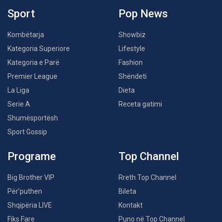
Sport
Pop News
Kombëtarja
Showbiz
Kategoria Superiore
Lifestyle
Kategoria e Parë
Fashion
Premier League
Shëndeti
La Liga
Dieta
Serie A
Receta gatimi
Shumësportësh
Sport Gossip
Programe
Top Channel
Big Brother VIP
Rreth Top Channel
Për’puthen
Bileta
Shqipëria LIVE
Kontakt
Fiks Fare
Puno në Top Channel