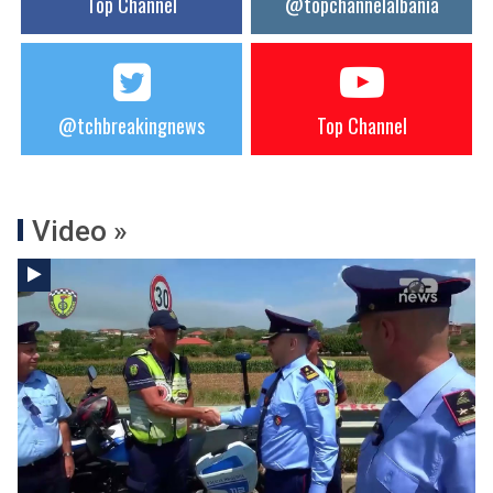
Top Channel
@topchannelalbania
@tchbreakingnews
Top Channel
Video »