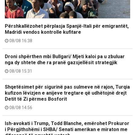
Përshkallëzohet përplasja Spanjë-Itali për emigrantët,
Madridi vendos kontrolle kufitare
08/08 16:38
Droni shpërthen mbi Bullgari/ Mjeti kaloi pa u zbuluar
nga dy shtete dhe ra pranë gazsjellësit strategjik
08/08 15:31
Shqetësimet për sigurinë pas sulmeve në rajon, Turqia
kufizon lëvizjen e anijeve tregtare që udhëtojnë drejt
Detit të Zi përmes Bosforit
08/08 14:56
Ish-avokati i Trump, Todd Blanche, emërohet Prokuror
i Përgjithshëmi i SHBA/ Senati amerikan e miraton me