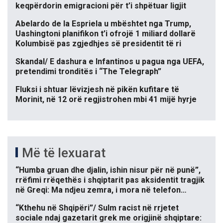
keqpërdorin emigracioni për t’i shpëtuar ligjit
Abelardo de la Espriela u mbështet nga Trump,
Uashingtoni planifikon t’i ofrojë 1 miliard dollarë
Kolumbisë pas zgjedhjes së presidentit të ri
Skandal/ E dashura e Infantinos u pagua nga UEFA,
pretendimi tronditës i “The Telegraph”
Fluksi i shtuar lëvizjesh në pikën kufitare të
Morinit, në 12 orë regjistrohen mbi 41 mijë hyrje
Më të lexuarat
“Humba gruan dhe djalin, ishin nisur për në punë”,
rrëfimi rrëqethës i shqiptarit pas aksidentit tragjik
në Greqi: Ma ndjeu zemra, i mora në telefon…
“Kthehu në Shqipëri”/ Sulm racist në rrjetet
sociale ndaj gazetarit grek me origjinë shqiptare: