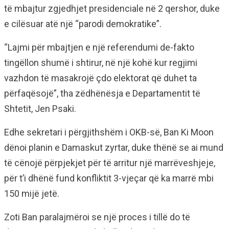
të mbajtur zgjedhjet presidenciale në 2 qershor, duke
e cilësuar atë një “parodi demokratike”.
“Lajmi për mbajtjen e një referendumi de-fakto
tingëllon shumë i shtirur, në një kohë kur regjimi
vazhdon të masakrojë çdo elektorat që duhet ta
përfaqësojë”, tha zëdhënësja e Departamentit të
Shtetit, Jen Psaki.
Edhe sekretari i përgjithshëm i OKB-së, Ban Ki Moon
dënoi planin e Damaskut zyrtar, duke thënë se ai mund
të cënojë përpjekjet për të arritur një marrëveshjeje,
për t’i dhënë fund konfliktit 3-vjeçar që ka marrë mbi
150 mijë jetë.
Zoti Ban paralajmëroi se një proces i tillë do të