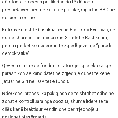
dëmtonte procesin politik dhe do të dënonte
prespektivën për një zgjidhje politike, raporton BBC në
edicionin online.
Kritikave u është bashkuar edhe Bashkimi Evropian, që
është shprehur në unison me Shtetet e Bashkuara,
përsa i përket konsiderimit të zgjedhjeve një “parodi
demokratike”.
Qeveria siriane së fundmi miratoi një ligj elektoral që
parashikon se kandidatët në zgjedhje duhet të kenë
jetuar në Siri në 10 vitet e fundit.
Ndërkohë, procesi ka pak gjasa që të shtrihet edhe në
zonat e kontrolluara nga opozita, shumë liderë të të
cilës kanë braktisur vendin dhe për rrjedhojë u
ndalohet pjesëmarrja.