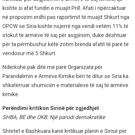
kishte si afat fundin e muajit Prill. Afati i ripërcaktuar
në propozim erdhi pas raportimit të muajit Shkurt nga
OPCW se Siria kishte nxjerrë nga vendi vetëm 11% të
stokut të armëve të saj për asgjësim, duke dështuar
për ta përmbushur këtë zotim brenda afatit të parë të
vendosur më 5 Shkurt.
Ndërkohë pak ditë më parë Organizata për
Parandalimin e Armëve Kimike bëri të ditur se Siria ka
shkatërruar shumicën e materialeve të saj të armëve
kimike.
Perëndimi kritikon Sirinë për zgjedhjet
SHBA, BE dhe OKB: Një parodi demokratike
Shtetet e Bashkuara kanë kritikuar planin e Sirisë për