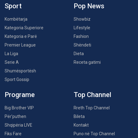
Sport
Pop News
Kombëtarja
Showbiz
Kategoria Superiore
Lifestyle
Kategoria e Parë
Fashion
Premier League
Shëndeti
La Liga
Dieta
Serie A
Receta gatimi
Shumësportësh
Sport Gossip
Programe
Top Channel
Big Brother VIP
Rreth Top Channel
Për’puthen
Bileta
Shqipëria LIVE
Kontakt
Fiks Fare
Puno në Top Channel