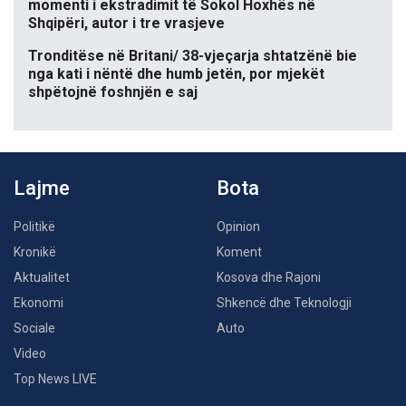
momenti i ekstradimit të Sokol Hoxhës në
Shqipëri, autor i tre vrasjeve
Tronditëse në Britani/ 38-vjeçarja shtatzënë bie
nga kati i nëntë dhe humb jetën, por mjekët
shpëtojnë foshnjën e saj
Lajme
Bota
Politikë
Opinion
Kronikë
Koment
Aktualitet
Kosova dhe Rajoni
Ekonomi
Shkencë dhe Teknologji
Sociale
Auto
Video
Top News LIVE