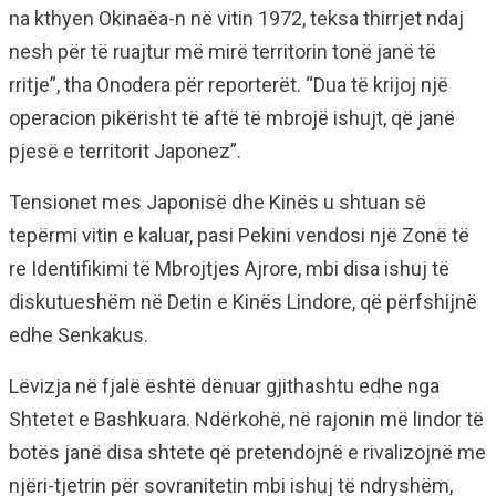
na kthyen Okinaëa-n në vitin 1972, teksa thirrjet ndaj
nesh për të ruajtur më mirë territorin tonë janë të
rritje”, tha Onodera për reporterët. “Dua të krijoj një
operacion pikërisht të aftë të mbrojë ishujt, që janë
pjesë e territorit Japonez”.
Tensionet mes Japonisë dhe Kinës u shtuan së
tepërmi vitin e kaluar, pasi Pekini vendosi një Zonë të
re Identifikimi të Mbrojtjes Ajrore, mbi disa ishuj të
diskutueshëm në Detin e Kinës Lindore, që përfshijnë
edhe Senkakus.
Lëvizja në fjalë është dënuar gjithashtu edhe nga
Shtetet e Bashkuara. Ndërkohë, në rajonin më lindor të
botës janë disa shtete që pretendojnë e rivalizojnë me
njëri-tjetrin për sovranitetin mbi ishuj të ndryshëm,