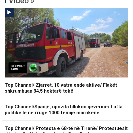
Video »
Top Channel/ Zjarret, 10 vatra ende aktive/ Flakët
shkrumbuan 34.5 hektarë tokë
Top Channel/Spanjë, opozita bllokon qeverinë/ Lufta
politike lë në rrugë 1000 fëmijë marokenë
Top Channel/ Protesta e 68-të në Tiranë/ Protestuesit