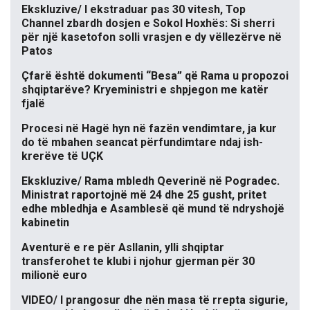
Ekskluzive/ I ekstraduar pas 30 vitesh, Top
Channel zbardh dosjen e Sokol Hoxhës: Si sherri
për një kasetofon solli vrasjen e dy vëllezërve në
Patos
Çfarë është dokumenti “Besa” që Rama u propozoi
shqiptarëve? Kryeministri e shpjegon me katër
fjalë
Procesi në Hagë hyn në fazën vendimtare, ja kur
do të mbahen seancat përfundimtare ndaj ish-
krerëve të UÇK
Ekskluzive/ Rama mbledh Qeverinë në Pogradec.
Ministrat raportojnë më 24 dhe 25 gusht, pritet
edhe mbledhja e Asamblesë që mund të ndryshojë
kabinetin
Aventurë e re për Asllanin, ylli shqiptar
transferohet te klubi i njohur gjerman për 30
milionë euro
VIDEO/ I prangosur dhe nën masa të rrepta sigurie,