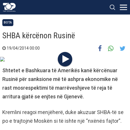
BOTA
SHBA kërcënon Rusinë
19/04/2014 00:00
Shtetet e Bashkuara të Amerikës kanë kërcënuar
Rusinë për sanksione më të ashpra ekonomike në
rast mosrespektimi të marrëveshjeve të reja të
arritura gjatë se enjtes në Gjenevë.
Kremlini reagoi menjëherë, duke akuzuar SHBA-të se
po e trajtojnë Moskën si të ishte një “nxënës fajtor”.