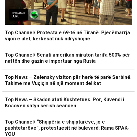
Top Channel/ Protesta e 69-të në Tiranë. Pjesëmarrja
vijon e ulët, kërkesat nuk ndryshojnë
Top Channel/ Senati amerikan miraton tarifa 500% për
naftën dhe gazin e importuar nga Rusia
Top News – Zelensky viziton për herë të parë Serbinë.
Takime me Vuçiçin në një moment delikat
Top News – Skadon afati Kushtetues. Por, Kuvendi i
Kosovën shtyn sërish seancën
Top Channel/ “Shqipëria e shqiptarëve, jo e
pushtetarëve”, protestuesit në bulevard: Rama SPAK-
YOU