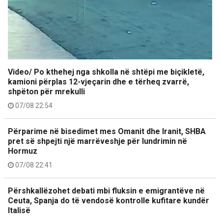
Video/ Po kthehej nga shkolla në shtëpi me biçikletë,
kamioni përplas 12-vjeçarin dhe e tërheq zvarrë,
shpëton për mrekulli
07/08 22:54
Përparime në bisedimet mes Omanit dhe Iranit, SHBA
pret së shpejti një marrëveshje për lundrimin në
Hormuz
07/08 22:41
Përshkallëzohet debati mbi fluksin e emigrantëve në
Ceuta, Spanja do të vendosë kontrolle kufitare kundër
Italisë