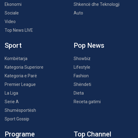
Ekonomi
Shkencë dhe Teknologji
Sociale
Auto
Video
Top News LIVE
Sport
Pop News
Kombëtarja
Showbiz
Kategoria Superiore
Lifestyle
Kategoria e Parë
Fashion
Premier League
Shëndeti
La Liga
Dieta
Serie A
Receta gatimi
Shumësportësh
Sport Gossip
Programe
Top Channel