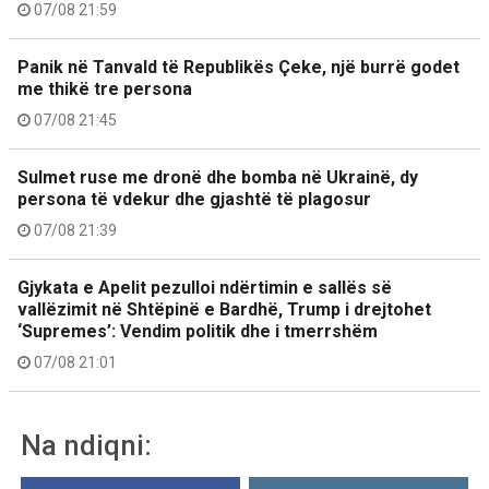
07/08 21:59
Panik në Tanvald të Republikës Çeke, një burrë godet
me thikë tre persona
07/08 21:45
Sulmet ruse me dronë dhe bomba në Ukrainë, dy
persona të vdekur dhe gjashtë të plagosur
07/08 21:39
Gjykata e Apelit pezulloi ndërtimin e sallës së
vallëzimit në Shtëpinë e Bardhë, Trump i drejtohet
‘Supremes’: Vendim politik dhe i tmerrshëm
07/08 21:01
Na ndiqni: