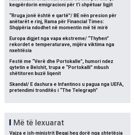
keqpërdorin emigracioni për t’i shpëtuar ligjit
“Rruga jonë është e qartë”/ BE nën presion për
anëtarët e rinj, Rama për Financial Times:
Shqipëria ndodhet në momentin më të mirë
Europa digjet nga vapa ekstreme/ “Thyhen”
rekordet e temperaturave, mijëra viktima nga
nxehtësia
Festë me “Verë dhe Portokalle”, humori ndez
qytetin e Belshit, trupa e “Portokalli” mbush
shëtitoren buzë liqenit
Skandal/ E dashura e Infantinos u pagua nga UEFA,
pretendimi tronditës i “The Telegraph”
Më të lexuarat
Vajza e ish-ministrit Beqaj heq dorë nga shtetësia