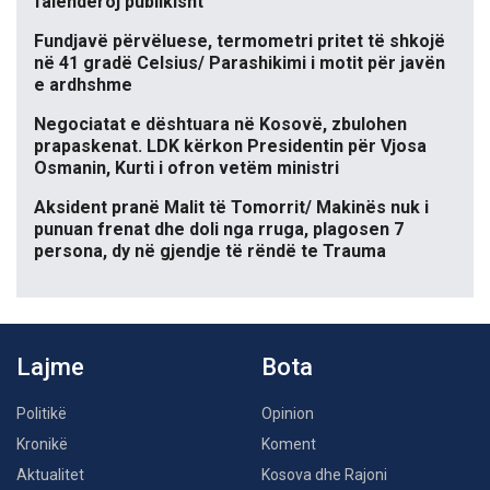
falënderoj publikisht
Fundjavë përvëluese, termometri pritet të shkojë
në 41 gradë Celsius/ Parashikimi i motit për javën
e ardhshme
Negociatat e dështuara në Kosovë, zbulohen
prapaskenat. LDK kërkon Presidentin për Vjosa
Osmanin, Kurti i ofron vetëm ministri
Aksident pranë Malit të Tomorrit/ Makinës nuk i
punuan frenat dhe doli nga rruga, plagosen 7
persona, dy në gjendje të rëndë te Trauma
Lajme
Bota
Politikë
Opinion
Kronikë
Koment
Aktualitet
Kosova dhe Rajoni