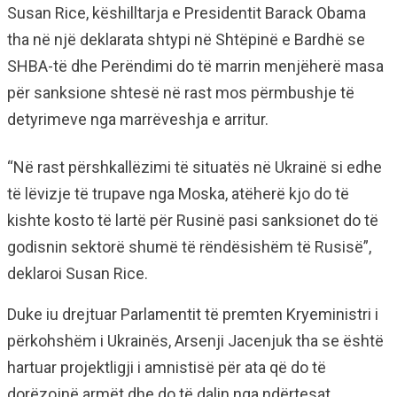
Susan Rice, këshilltarja e Presidentit Barack Obama
tha në një deklarata shtypi në Shtëpinë e Bardhë se
SHBA-të dhe Perëndimi do të marrin menjëherë masa
për sanksione shtesë në rast mos përmbushje të
detyrimeve nga marrëveshja e arritur.
“Në rast përshkallëzimi të situatës në Ukrainë si edhe
të lëvizje të trupave nga Moska, atëherë kjo do të
kishte kosto të lartë për Rusinë pasi sanksionet do të
godisnin sektorë shumë të rëndësishëm të Rusisë”,
deklaroi Susan Rice.
Duke iu drejtuar Parlamentit të premten Kryeministri i
përkohshëm i Ukrainës, Arsenji Jacenjuk tha se është
hartuar projektligji i amnistisë për ata që do të
dorëzojnë armët dhe do të dalin nga ndërtesat