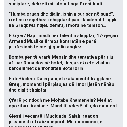
shqiptare, dekreti miratohet nga Presidenti
“Humba gruan dhe djalin, ishin nisur për në punë”,
rrëfimi rrëqethës i shqiptarit pas aksidentit tragjik
në Greqi: Ma ndjeu zemra, i mora në telefon…
E kryer/ Hap i madh për talentin shqiptar, 17-vjeçari
Armend Muslika firmos kontratën e parë
profesioniste me gjigantin anglez
Bomba për të vrarë Messin dhe tentativa për t’iu
afruar Ronaldos në hotel, dosja sekrete zbulon
kërcënimet që tronditën Botërorin
Foto+Video/ Dalin pamjet e aksidentit tragjik në
Greqi, momenti i përplasjes që i mori jetën nënës
dhe djalit shqiptar
Çfarë po ndodh me Mojtaba Khamenein? Mediat
opozitare iraniane: Mund të vdesë në çdo moment
Gjesti i veçantë i Muçit ndaj Salah, reagon
presidenti i Trabzonsporit: Më emocionoi, e