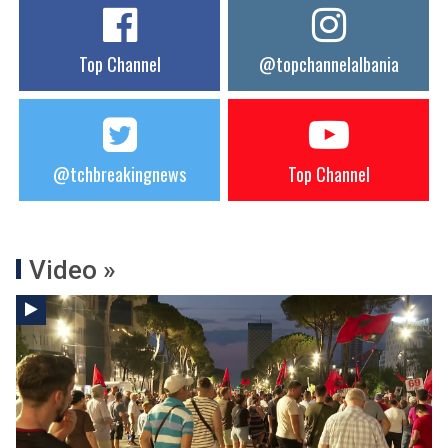
Top Channel
@topchannelalbania
@tchbreakingnews
Top Channel
Video »