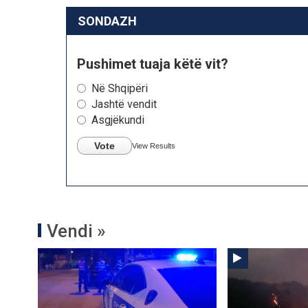
SONDAZH
Pushimet tuaja këtë vit?
Në Shqipëri
Jashtë vendit
Asgjëkundi
Vote
View Results
Vendi »