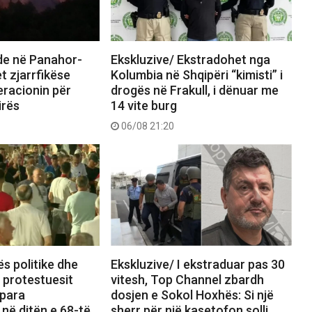
nde në Panahor-
Ekskluzive/ Ekstradohet nga
t zjarrfikëse
Kolumbia në Shqipëri “kimisti” i
eracionin për
drogës në Frakull, i dënuar me
irës
14 vite burg
06/08 21:20
ës politike dhe
Ekskluzive/ I ekstraduar pas 30
, protestuesit
vitesh, Top Channel zbardh
 para
dosjen e Sokol Hoxhës: Si një
 në ditën e 68-të
sherr për një kasetofon solli