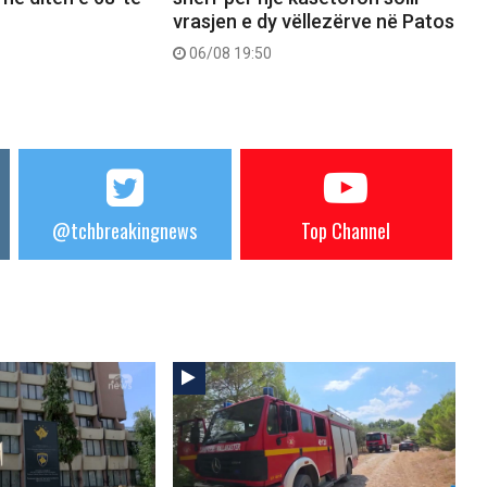
vrasjen e dy vëllezërve në Patos
06/08 19:50
@tchbreakingnews
Top Channel