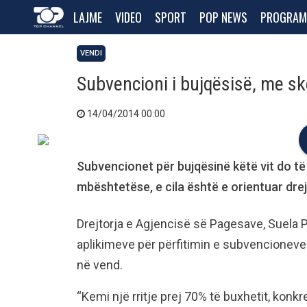
LAJME
VIDEO
SPORT
POP NEWS
PROGRAM
VENDI
Subvencioni i bujqësisë, me s
14/04/2014 00:00
Subvencionet për bujqësinë këtë vit do t
mbështetëse, e cila është e orientuar drej
Drejtorja e Agjencisë së Pagesave, Suela P
aplikimeve për përfitimin e subvencioneve
në vend.
“Kemi një rritje prej 70% të buxhetit, konkr