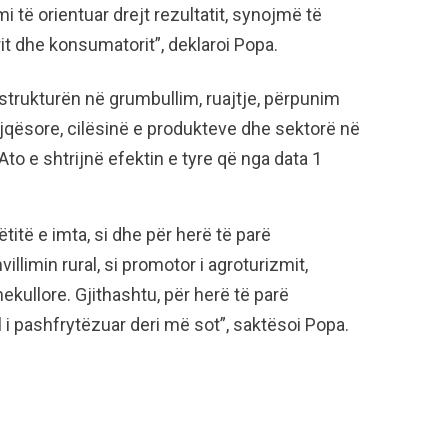
i të orientuar drejt rezultatit, synojmë të
rit dhe konsumatorit”, deklaroi Popa.
trukturën në grumbullim, ruajtje, përpunim
jqësore, cilësinë e produkteve dhe sektorë në
Ato e shtrijnë efektin e tyre që nga data 1
të e imta, si dhe për herë të parë
llimin rural, si promotor i agroturizmit,
ekullore. Gjithashtu, për herë të parë
i pashfrytëzuar deri më sot”, saktësoi Popa.