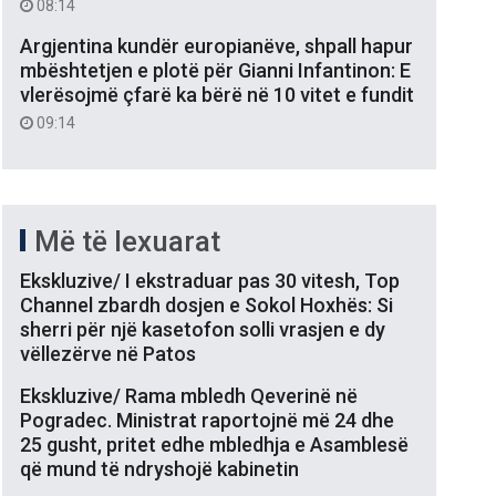
08:14
Argjentina kundër europianëve, shpall hapur
mbështetjen e plotë për Gianni Infantinon: E
vlerësojmë çfarë ka bërë në 10 vitet e fundit
09:14
Më të lexuarat
Ekskluzive/ I ekstraduar pas 30 vitesh, Top
Channel zbardh dosjen e Sokol Hoxhës: Si
sherri për një kasetofon solli vrasjen e dy
vëllezërve në Patos
Ekskluzive/ Rama mbledh Qeverinë në
Pogradec. Ministrat raportojnë më 24 dhe
25 gusht, pritet edhe mbledhja e Asamblesë
që mund të ndryshojë kabinetin