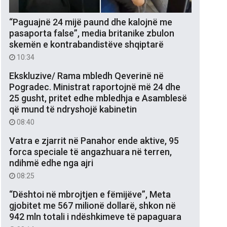
“Paguajnë 24 mijë paund dhe kalojnë me
pasaporta false”, media britanike zbulon
skemën e kontrabandistëve shqiptarë
10:34
Ekskluzive/ Rama mbledh Qeverinë në
Pogradec. Ministrat raportojnë më 24 dhe
25 gusht, pritet edhe mbledhja e Asamblesë
që mund të ndryshojë kabinetin
08:40
Vatra e zjarrit në Panahor ende aktive, 95
forca speciale të angazhuara në terren,
ndihmë edhe nga ajri
08:25
“Dështoi në mbrojtjen e fëmijëve”, Meta
gjobitet me 567 milionë dollarë, shkon në
942 mln totali i ndëshkimeve të papaguara