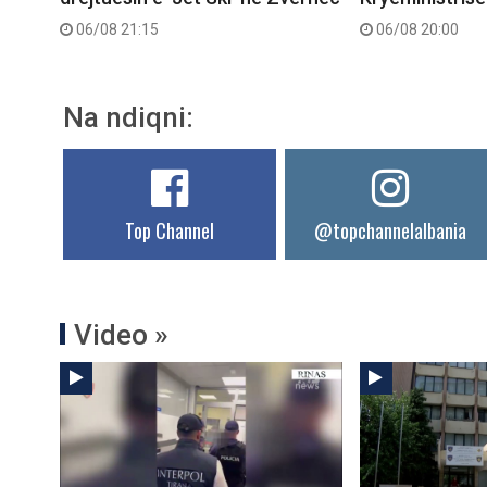
06/08 21:15
06/08 20:00
Na ndiqni:
Top Channel
@topchannelalbania
Video »