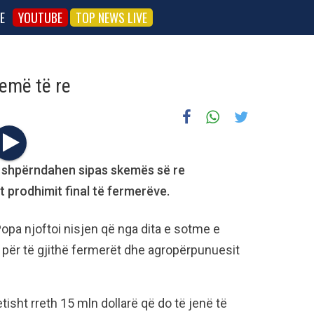
E
YOUTUBE
TOP NEWS LIVE
kemë të re
ë shpërndahen sipas skemës së re
t prodhimit final të fermerëve.
opa njoftoi nisjen që nga dita e sotme e
 për të gjithë fermerët dhe agropërpunuesit
etisht rreth 15 mln dollarë që do të jenë të