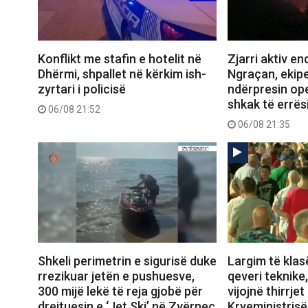
Konflikt me stafin e hotelit në
Zjarri aktiv e
Dhërmi, shpallet në kërkim ish-
Ngraçan, ekipe
zyrtari i policisë
ndërpresin op
shkak të errës
06/08 21:52
06/08 21:35
Shkeli perimetrin e sigurisë duke
Largim të klas
rrezikuar jetën e pushuesve,
qeveri teknike
300 mijë lekë të reja gjobë për
vijojnë thirrjet
drejtuesin e ‘Jet Ski’ në Zvërnec
Kryeministrisë