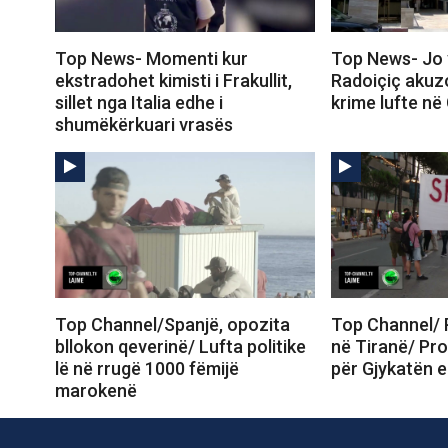
Top News- Momenti kur
Top News- Jo 
ekstradohet kimisti i Frakullit,
Radoiçiç akuz
sillet nga Italia edhe i
krime lufte në
shumëkërkuari vrasës
Top Channel/Spanjë, opozita
Top Channel/ 
bllokon qeverinë/ Lufta politike
në Tiranë/ Pro
lë në rrugë 1000 fëmijë
për Gjykatën e
marokenë