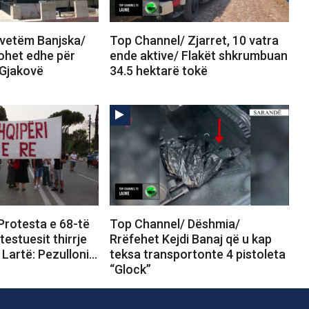
vetëm Banjska/
Top Channel/ Zjarret, 10 vatra
ohet edhe për
ende aktive/ Flakët shkrumbuan
 Gjakovë
34.5 hektarë tokë
Protesta e 68-të
Top Channel/ Dëshmia/
testuesit thirrje
Rrëfehet Kejdi Banaj që u kap
 Lartë: Pezulloni…
teksa transportonte 4 pistoleta
“Glock”