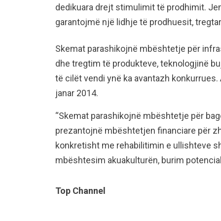
dedikuara drejt stimulimit të prodhimit. Jem
garantojmë një lidhje të prodhuesit, tregta
Skemat parashikojnë mbështetje për infras
dhe tregtim të produkteve, teknologjinë bu
të cilët vendi ynë ka avantazh konkurrues. 
janar 2014.
“Skemat parashikojnë mbështetje për bagëti
prezantojnë mbështetjen financiare për zhvi
konkretisht me rehabilitimin e ullishteve sh
mbështesim akuakulturën, burim potencial 
Top Channel