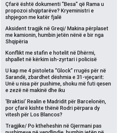
Çfarë është dokumenti “Besa” që Rama u
propozoi shqiptarëve? Kryeministri e
shpjegon me katër fjalë
Aksident tragjik në Greqi/ Makina përplaset
me kamionin, humbin jetën nënë e bir nga
Shqipëria
Konflikt me stafin e hotelit në Dhërmi,
shpallet në kërkim ish-zyrtari i policisë
U kap me 4 pistoleta “Glock” rrugës për në
Sarandë, zbardhet dëshmia e 31-vjeçarit:
Unë u nisa për pushime, shoku më futi qesen
e zezë në makinë dhe iku
‘Braktisi’ Realin e Madridit për Barcelonën,
por çfarë kishte thënë Rodri përpara dy
vitesh për Los Blancos?
Tragjike/ Po ktheheshin në Gjermani pas
pushimeve në vendlindje, humbin jetën në