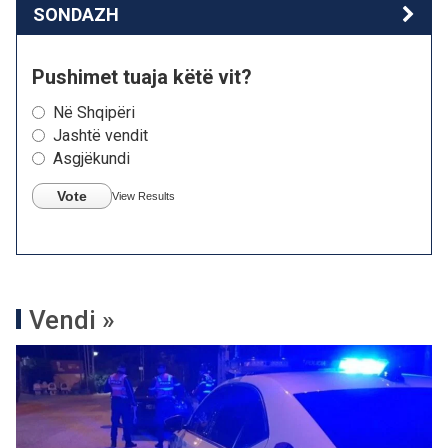
SONDAZH
Pushimet tuaja këtë vit?
Në Shqipëri
Jashtë vendit
Asgjëkundi
Vote
View Results
Vendi »