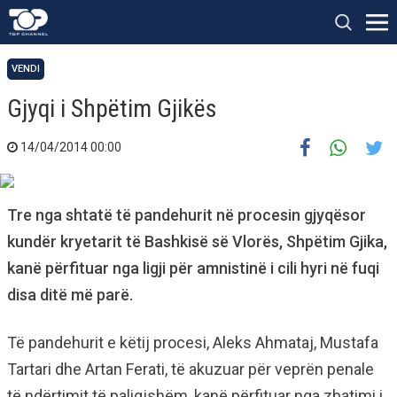
VENDI
Gjyqi i Shpëtim Gjikës
14/04/2014 00:00
Tre nga shtatë të pandehurit në procesin gjyqësor
kundër kryetarit të Bashkisë së Vlorës, Shpëtim Gjika,
kanë përfituar nga ligji për amnistinë i cili hyri në fuqi
disa ditë më parë.
Të pandehurit e këtij procesi, Aleks Ahmataj, Mustafa
Tartari dhe Artan Ferati, të akuzuar për veprën penale
të ndërtimit të paligjshëm, kanë përfituar nga zbatimi i