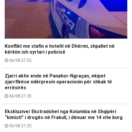
Konflikt me stafin e hotelit në Dhërmi, shpallet në
kërkim ish-zyrtari i policisë
06/08 21:52
Zjarri aktiv ende në Panahor-Ngraçan, ekipet
zjarrfikëse ndërpresin operacionin për shkak të
errësirës
06/08 21:35
Ekskluzive/ Ekstradohet nga Kolumbia në Shqipëri
“kimisti” i drogës në Frakull, i dënuar me 14 vite burg
06/08 21:20