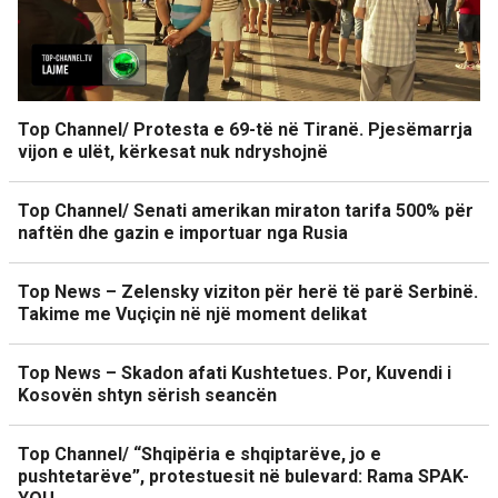
Top Channel/ Protesta e 69-të në Tiranë. Pjesëmarrja
vijon e ulët, kërkesat nuk ndryshojnë
Top Channel/ Senati amerikan miraton tarifa 500% për
naftën dhe gazin e importuar nga Rusia
Top News – Zelensky viziton për herë të parë Serbinë.
Takime me Vuçiçin në një moment delikat
Top News – Skadon afati Kushtetues. Por, Kuvendi i
Kosovën shtyn sërish seancën
Top Channel/ “Shqipëria e shqiptarëve, jo e
pushtetarëve”, protestuesit në bulevard: Rama SPAK-