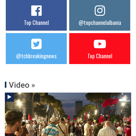
Top Channel
@topchannelalbania
@tchbreakingnews
Top Channel
Video »