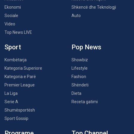
Ekonomi
Shkencë dhe Teknologji
Sociale
Auto
Video
Top News LIVE
Sport
Pop News
Kombëtarja
Showbiz
Kategoria Superiore
Lifestyle
Kategoria e Parë
Fashion
Premier League
Shëndeti
La Liga
Dieta
Serie A
Receta gatimi
Shumësportësh
Sport Gossip
Programe
Top Channel