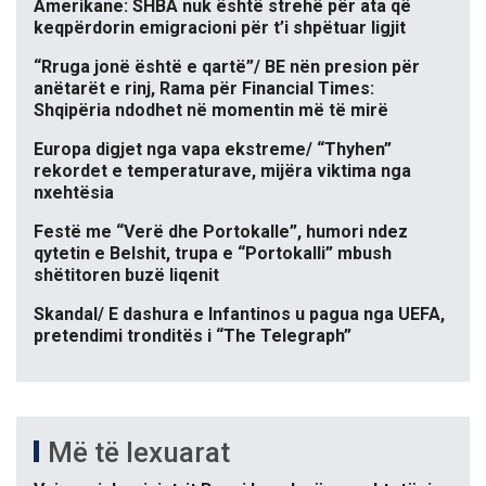
Amerikane: SHBA nuk është strehë për ata që
keqpërdorin emigracioni për t’i shpëtuar ligjit
“Rruga jonë është e qartë”/ BE nën presion për
anëtarët e rinj, Rama për Financial Times:
Shqipëria ndodhet në momentin më të mirë
Europa digjet nga vapa ekstreme/ “Thyhen”
rekordet e temperaturave, mijëra viktima nga
nxehtësia
Festë me “Verë dhe Portokalle”, humori ndez
qytetin e Belshit, trupa e “Portokalli” mbush
shëtitoren buzë liqenit
Skandal/ E dashura e Infantinos u pagua nga UEFA,
pretendimi tronditës i “The Telegraph”
Më të lexuarat