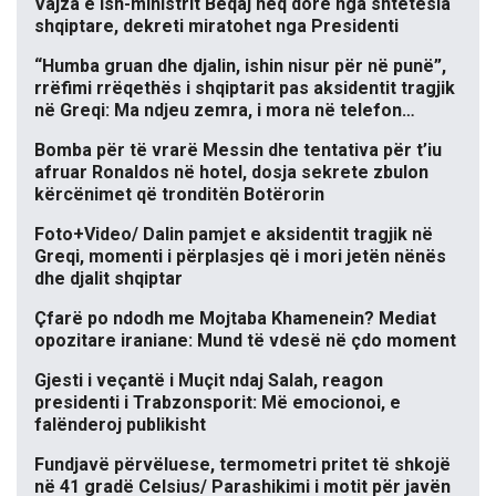
Vajza e ish-ministrit Beqaj heq dorë nga shtetësia
shqiptare, dekreti miratohet nga Presidenti
“Humba gruan dhe djalin, ishin nisur për në punë”,
rrëfimi rrëqethës i shqiptarit pas aksidentit tragjik
në Greqi: Ma ndjeu zemra, i mora në telefon…
Bomba për të vrarë Messin dhe tentativa për t’iu
afruar Ronaldos në hotel, dosja sekrete zbulon
kërcënimet që tronditën Botërorin
Foto+Video/ Dalin pamjet e aksidentit tragjik në
Greqi, momenti i përplasjes që i mori jetën nënës
dhe djalit shqiptar
Çfarë po ndodh me Mojtaba Khamenein? Mediat
opozitare iraniane: Mund të vdesë në çdo moment
Gjesti i veçantë i Muçit ndaj Salah, reagon
presidenti i Trabzonsporit: Më emocionoi, e
falënderoj publikisht
Fundjavë përvëluese, termometri pritet të shkojë
në 41 gradë Celsius/ Parashikimi i motit për javën