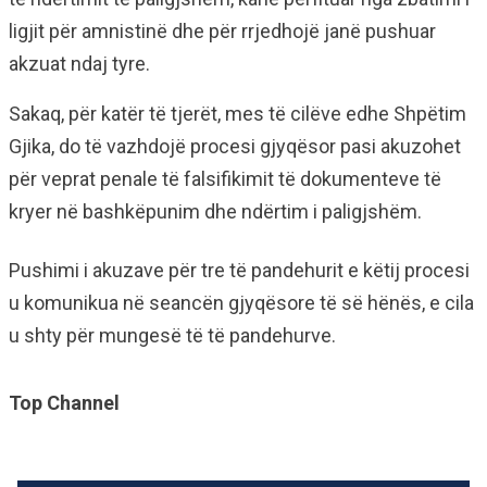
ligjit për amnistinë dhe për rrjedhojë janë pushuar
akzuat ndaj tyre.
Sakaq, për katër të tjerët, mes të cilëve edhe Shpëtim
Gjika, do të vazhdojë procesi gjyqësor pasi akuzohet
për veprat penale të falsifikimit të dokumenteve të
kryer në bashkëpunim dhe ndërtim i paligjshëm.
Pushimi i akuzave për tre të pandehurit e këtij procesi
u komunikua në seancën gjyqësore të së hënës, e cila
u shty për mungesë të të pandehurve.
Top Channel