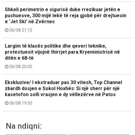
Shkeli perimetrin e sigurisë duke rrezikuar jetën e
pushuesve, 300 mijë lekë të reja gjobë për drejtuesin
e ‘Jet Ski’ në Zvërnec
06/08 21:15
Largim të klasës politike dhe qeveri teknike,
protestuesit vijojnë thirrjet para Kryeministrisë në
ditën e 68-të
06/08 20:00
Ekskluzive/ I ekstraduar pas 30 vitesh, Top Channel
zbardh dosjen e Sokol Hoxhës: Si një sherr për një
kasetofon solli vrasjen e dy vëllezërve në Patos
06/08 19:50
Na ndiqni: