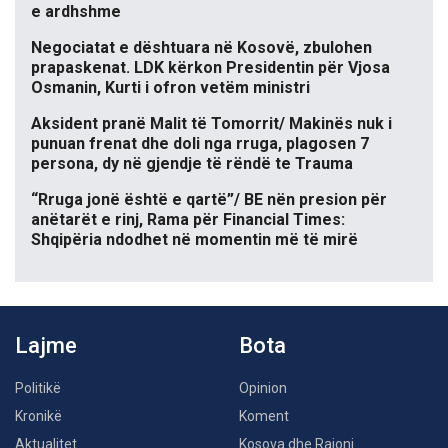
e ardhshme
Negociatat e dështuara në Kosovë, zbulohen
prapaskenat. LDK kërkon Presidentin për Vjosa
Osmanin, Kurti i ofron vetëm ministri
Aksident pranë Malit të Tomorrit/ Makinës nuk i
punuan frenat dhe doli nga rruga, plagosen 7
persona, dy në gjendje të rëndë te Trauma
“Rruga jonë është e qartë”/ BE nën presion për
anëtarët e rinj, Rama për Financial Times:
Shqipëria ndodhet në momentin më të mirë
Lajme
Bota
Politikë
Opinion
Kronikë
Koment
Aktualitet
Kosova dhe Rajoni