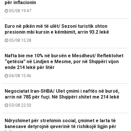
për inflacionin
05/08 19:47
Euro në pikën më të ulët/ Sezoni turistik shton
presionin mbi kursin e këmbimit, arrin 93.2 lekë
05/08 15:28
Nafta bie me 10% në bursën e Mesdheut/ Reflektohet
“qetësia” në Lindjen e Mesme, por në Shqipëri vijon
ende 214 lekë për litër
04/08 15:46
Negociatat Iran-SHBA/ Ulet çmimi i naftës në bursë,
arrin në 78$ për fuçi. Në Shqipëri shitet me 214 lekë
03/08 22:50
Ndryshimet për strehimin social, çmimet e larta të
banesave detyrojnë qeverinë të rishikojë ligjin për