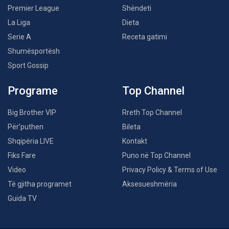
Premier League
Shëndeti
La Liga
Dieta
Serie A
Receta gatimi
Shumësportësh
Sport Gossip
Programe
Top Channel
Big Brother VIP
Rreth Top Channel
Për’puthen
Bileta
Shqipëria LIVE
Kontakt
Fiks Fare
Puno në Top Channel
Video
Privacy Policy & Terms of Use
Të gjitha programet
Aksesueshmëria
Guida TV