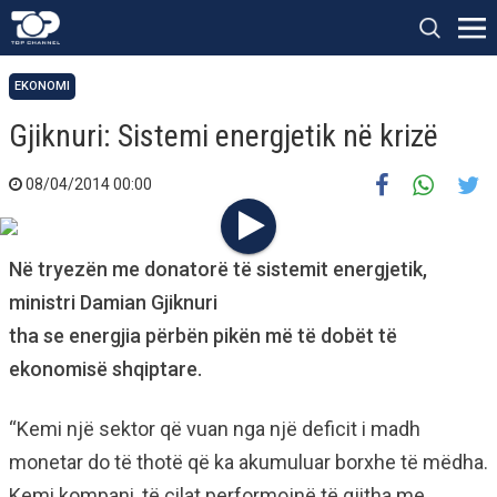
EKONOMI
Gjiknuri: Sistemi energjetik në krizë
08/04/2014 00:00
Në tryezën me donatorë të sistemit energjetik,
ministri Damian Gjiknuri
tha se energjia përbën pikën më të dobët të
ekonomisë shqiptare.
“Kemi një sektor që vuan nga një deficit i madh
monetar do të thotë që ka akumuluar borxhe të mëdha.
Kemi kompani, të cilat performojnë të gjitha me