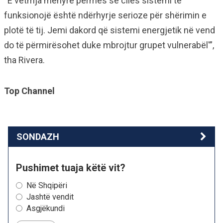
“E vetmja mënyrë përmes së cilës sistemi të
funksionojë është ndërhyrje serioze për shërimin e
plotë të tij. Jemi dakord që sistemi energjetik në vend
do të përmirësohet duke mbrojtur grupet vulnerabël'”,
tha Rivera.
Top Channel
SONDAZH
Pushimet tuaja këtë vit?
Në Shqipëri
Jashtë vendit
Asgjëkundi