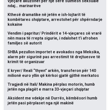
vjeçare akuzohet për një sërë sulmesh seksuale
ndaj… marinarëve
Kthesë dramatike në jetën e ish-lojtarit të
kombëtares shqiptare, arrestohet për shpërndarje
kokaine
Vendim i papritur/ Prindërit e 14-vjeçares së vrarë
nën masa të rrepta sigurie, i ndalohet t’i afrohen
familjes së autorit
SHBA pezullon importet e avokados nga Meksika,
alarm për sigurinë pas arrestimit të drejtuesve të
krimit të organizuar
E kryer/ Reali “thyen” arkën, transferon për 140
milionë euro yllin që kërkoi gjatë gjithë merkatos
Tragjedi në Itali/ Makina përplas motorin, humb
jetën nga plagët e marra 33-vjeçari shqiptar
Aksident me vdekje në Durrës, këmbësori humb
jetën pasi përplaset nga një makinë