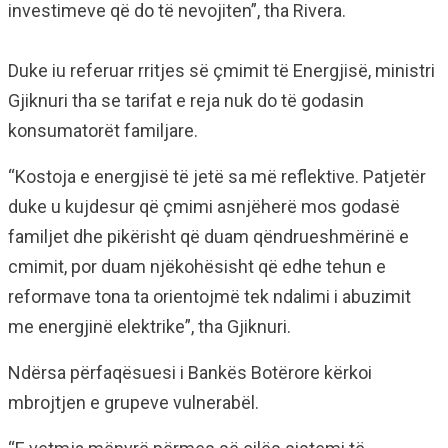
investimeve që do të nevojiten”, tha Rivera.
Duke iu referuar rritjes së çmimit të Energjisë, ministri
Gjiknuri tha se tarifat e reja nuk do të godasin
konsumatorët familjare.
“Kostoja e energjisë të jetë sa më reflektive. Patjetër
duke u kujdesur që çmimi asnjëherë mos godasë
familjet dhe pikërisht që duam qëndrueshmërinë e
cmimit, por duam njëkohësisht që edhe tehun e
reformave tona ta orientojmë tek ndalimi i abuzimit
me energjinë elektrike”, tha Gjiknuri.
Ndërsa përfaqësuesi i Bankës Botërore kërkoi
mbrojtjen e grupeve vulnerabël.