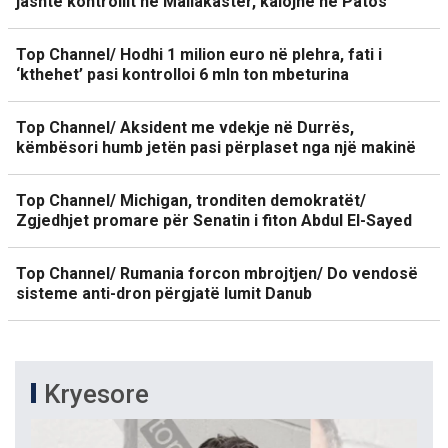
jashtë kontrollit në Mallakastër, kalojnë në Patos
Top Channel/ Hodhi 1 milion euro në plehra, fati i
‘kthehet’ pasi kontrolloi 6 mln ton mbeturina
Top Channel/ Aksident me vdekje në Durrës,
këmbësori humb jetën pasi përplaset nga një makinë
Top Channel/ Michigan, tronditen demokratët/
Zgjedhjet promare për Senatin i fiton Abdul El-Sayed
Top Channel/ Rumania forcon mbrojtjen/ Do vendosë
sisteme anti-dron përgjatë lumit Danub
Kryesore