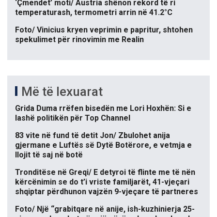
‘Çmendet’ moti/ Austria shënon rekord të ri
temperaturash, termometri arrin në 41.2°C
Foto/ Vinicius kryen veprimin e papritur, shtohen
spekulimet për rinovimin me Realin
Më të lexuarat
Grida Duma rrëfen bisedën me Lori Hoxhën: Si e
lashë politikën për Top Channel
83 vite në fund të detit Jon/ Zbulohet anija
gjermane e Luftës së Dytë Botërore, e vetmja e
llojit të saj në botë
Tronditëse në Greqi/ E detyroi të flinte me të nën
kërcënimin se do t’i vriste familjarët, 41-vjeçari
shqiptar përdhunon vajzën 9-vjeçare të partneres
Foto/ Një “grabitqare në anije, ish-kuzhinierja 25-