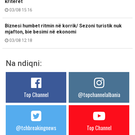
kriteret
03/08 15:16
Biznesi humbet ritmin në korrik/ Sezoni turistik nuk
mjafton, bie besimi në ekonomi
03/08 12:18
Na ndiqni:
Top Channel
@topchannelalbania
@tchbreakingnews
Top Channel