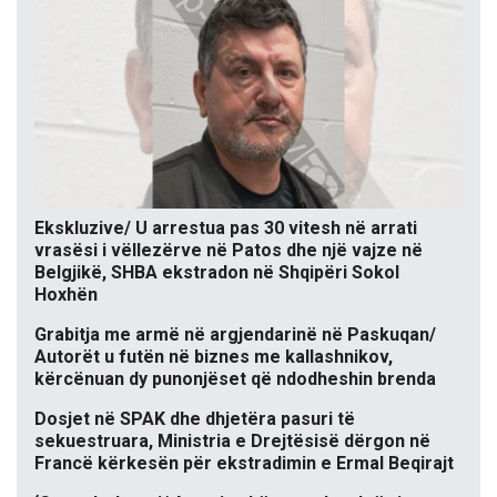
Ekskluzive/ U arrestua pas 30 vitesh në arrati
vrasësi i vëllezërve në Patos dhe një vajze në
Belgjikë, SHBA ekstradon në Shqipëri Sokol
Hoxhën
Grabitja me armë në argjendarinë në Paskuqan/
Autorët u futën në biznes me kallashnikov,
kërcënuan dy punonjëset që ndodheshin brenda
Dosjet në SPAK dhe dhjetëra pasuri të
sekuestruara, Ministria e Drejtësisë dërgon në
Francë kërkesën për ekstradimin e Ermal Beqirajt