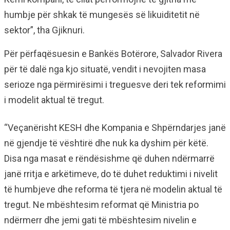
humbje për shkak të mungesës së likuiditetit në
sektor”, tha Gjiknuri.
Për përfaqësuesin e Bankës Botërore, Salvador Rivera
për të dalë nga kjo situatë, vendit i nevojiten masa
serioze nga përmirësimi i treguesve deri tek reformimi
i modelit aktual të tregut.
“Veçanërisht KESH dhe Kompania e Shpërndarjes janë
në gjendje të vështirë dhe nuk ka dyshim për këtë.
Disa nga masat e rëndësishme që duhen ndërmarrë
janë rritja e arkëtimeve, do të duhet reduktimi i nivelit
të humbjeve dhe reforma të tjera në modelin aktual të
tregut. Ne mbështesim reformat që Ministria po
ndërmerr dhe jemi gati të mbështesim nivelin e