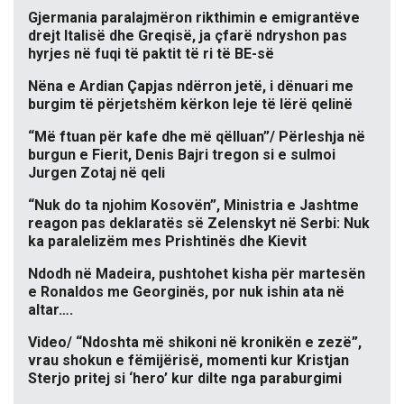
Gjermania paralajmëron rikthimin e emigrantëve
drejt Italisë dhe Greqisë, ja çfarë ndryshon pas
hyrjes në fuqi të paktit të ri të BE-së
Nëna e Ardian Çapjas ndërron jetë, i dënuari me
burgim të përjetshëm kërkon leje të lërë qelinë
“Më ftuan për kafe dhe më qëlluan”/ Përleshja në
burgun e Fierit, Denis Bajri tregon si e sulmoi
Jurgen Zotaj në qeli
“Nuk do ta njohim Kosovën”, Ministria e Jashtme
reagon pas deklaratës së Zelenskyt në Serbi: Nuk
ka paralelizëm mes Prishtinës dhe Kievit
Ndodh në Madeira, pushtohet kisha për martesën
e Ronaldos me Georginës, por nuk ishin ata në
altar….
Video/ “Ndoshta më shikoni në kronikën e zezë”,
vrau shokun e fëmijërisë, momenti kur Kristjan
Sterjo pritej si ‘hero’ kur dilte nga paraburgimi